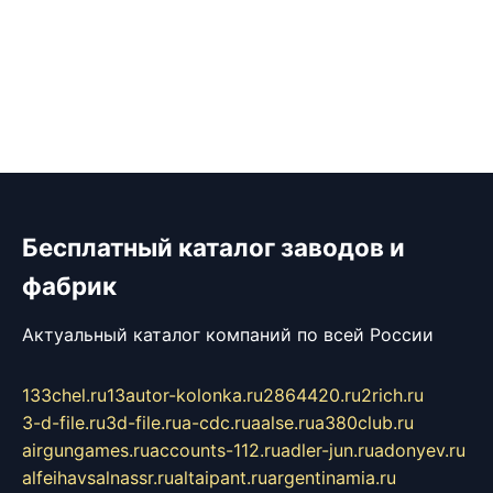
Бесплатный каталог заводов и
фабрик
Актуальный каталог компаний по всей России
133chel.ru
13autor-kolonka.ru
2864420.ru
2rich.ru
3-d-file.ru
3d-file.ru
a-cdc.ru
aalse.ru
a380club.ru
airgungames.ru
accounts-112.ru
adler-jun.ru
adonyev.ru
alfeihavsalnassr.ru
altaipant.ru
argentinamia.ru