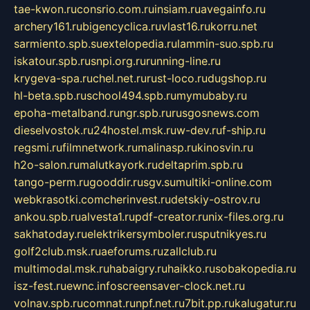
tae-kwon.ru
consrio.com.ru
insiam.ru
avegainfo.ru
archery161.ru
bigencyclica.ru
vlast16.ru
korru.net
sarmiento.spb.su
extelopedia.ru
lammin-suo.spb.ru
iskatour.spb.ru
snpi.org.ru
running-line.ru
krygeva-spa.ru
chel.net.ru
rust-loco.ru
dugshop.ru
hl-beta.spb.ru
school494.spb.ru
mymubaby.ru
epoha-metalband.ru
ngr.spb.ru
rusgosnews.com
dieselvostok.ru
24hostel.msk.ru
w-dev.ru
f-ship.ru
regsmi.ru
filmnetwork.ru
malinasp.ru
kinosvin.ru
h2o-salon.ru
malutkayork.ru
deltaprim.spb.ru
tango-perm.ru
gooddir.ru
sgv.su
multiki-online.com
webkrasotki.com
cherinvest.ru
detskiy-ostrov.ru
ankou.spb.ru
alvesta1.ru
pdf-creator.ru
nix-files.org.ru
sakhatoday.ru
elektrikersymboler.ru
sputnikyes.ru
golf2club.msk.ru
aeforums.ru
zallclub.ru
multimodal.msk.ru
habaigry.ru
haikko.ru
sobakopedia.ru
isz-fest.ru
ewnc.info
screensaver-clock.net.ru
volnav.spb.ru
comnat.ru
npf.net.ru
7bit.pp.ru
kalugatur.ru