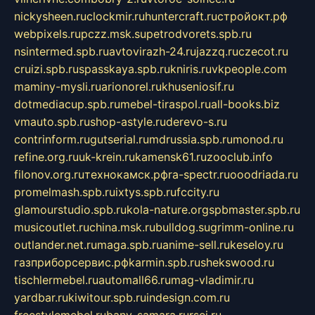
nickysheen.ru
clockmir.ru
huntercraft.ru
стройокт.рф
webpixels.ru
pczz.msk.su
petrodvorets.spb.ru
nsintermed.spb.ru
avtovirazh-24.ru
jazzq.ru
czecot.ru
cruizi.spb.ru
spasskaya.spb.ru
kniris.ru
vkpeople.com
maminy-mysli.ru
arionorel.ru
khuseniosif.ru
dotmediacup.spb.ru
mebel-tiraspol.ru
all-books.biz
vmauto.spb.ru
shop-astyle.ru
derevo-s.ru
contrinform.ru
gutserial.ru
mdrussia.spb.ru
monod.ru
refine.org.ru
uk-krein.ru
kamensk61.ru
zooclub.info
filonov.org.ru
технокамск.рф
ra-spectr.ru
ooodriada.ru
promelmash.spb.ru
ixtys.spb.ru
fccity.ru
glamourstudio.spb.ru
kola-nature.org
spbmaster.spb.ru
musicoutlet.ru
china.msk.ru
bulldog.su
grimm-online.ru
outlander.net.ru
maga.spb.ru
anime-sell.ru
keseloy.ru
газприборсервис.рф
karmin.spb.ru
shekswood.ru
tischlermebel.ru
automall66.ru
mag-vladimir.ru
yardbar.ru
kiwitour.spb.ru
indesign.com.ru