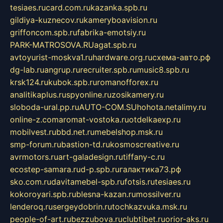
tesiaes.ru
card.com.ru
kazanka.spb.ru
gildiya-kuznecov.ru
kameryboavision.ru
griffoncom.spb.ru
fabrika-emotsiy.ru
PARK-MATROSOVA.RU
agat.spb.ru
avtoyurist-moskva1.ru
hardware.org.ru
схема-авто.рф
dg-lab.ru
angrup.ru
recruiter.spb.ru
music8.spb.ru
krsk124.ru
kubok.spb.ru
romanofforex.ru
analitikaplus.ru
spyonline.ru
zosikamery.ru
sloboda-ural.pp.ru
AUTO-COM.SU
hohota.net
alimy.ru
online-z.com
aromat-vostoka.ru
otdelkaexp.ru
mobilvest.ru
bbd.net.ru
mebelshop.msk.ru
smp-forum.ru
bastion-td.ru
kosmoscreative.ru
avrmotors.ru
art-galadesign.ru
tiffany-c.ru
ecostep-samara.ru
d-p.spb.ru
галактика73.рф
sko.com.ru
davitamebel-spb.ru
fotsis.ru
tesiaes.ru
kokoroyari.spb.ru
blesna-kazan.ru
mossilver.ru
lenderoq.ru
sergeydobrin.ru
tochkazvuka.msk.ru
people-of-art.ru
bezzubova.ru
clubtibet.ru
orior-aks.ru