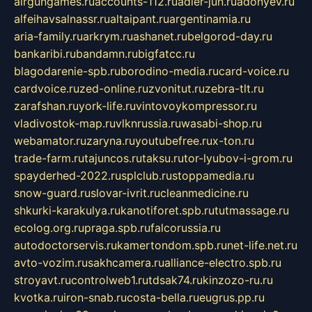
airgungames.ru
accounts-112.ru
adler-jun.ru
adonyev.ru
alfeihavsalnassr.ru
altaipant.ru
argentinamia.ru
aria-family.ru
arkrym.ru
ashanet.ru
belgorod-day.ru
bankaribi.ru
bandamn.ru
bigfatcc.ru
blagodarenie-spb.ru
borodino-media.ru
card-voice.ru
cardvoice.ru
zed-online.ru
zvonitut.ru
zebra-tlt.ru
zarafshan.ru
york-life.ru
vintovoykompressor.ru
vladivostok-map.ru
vlknrussia.ru
wasabi-shop.ru
webamator.ru
zaryna.ru
youtubefree.ru
x-ton.ru
trade-farm.ru
tajuncos.ru
taksu.ru
tor-lyubov-i-grom.ru
spayderhed-2022.ru
splclub.ru
stoppamedia.ru
snow-guard.ru
slovar-ivrit.ru
cleanmedicine.ru
shkurki-karakulya.ru
kanotiforet.spb.ru
tutmassage.ru
ecolog.org.ru
praga.spb.ru
falcorussia.ru
autodoctorservis.ru
kamertondom.spb.ru
net-life.net.ru
avto-vozim.ru
sakhcamera.ru
alliance-electro.spb.ru
stroyavt.ru
controlweb1.ru
tdsak74.ru
kinzozo-ru.ru
kvotka.ru
iron-snab.ru
costa-bella.ru
eugrus.pp.ru