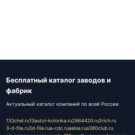
Бесплатный каталог заводов и
фабрик
Актуальный каталог компаний по всей России
133chel.ru
13autor-kolonka.ru
2864420.ru
2rich.ru
3-d-file.ru
3d-file.ru
a-cdc.ru
aalse.ru
a380club.ru