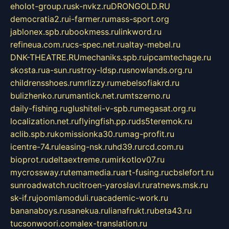
eholot-group.ru
sk-nvkz.ru
DRONGOLD.RU
democratia2.ru
i-farmer.ru
mass-sport.org
jablonex.spb.ru
bookmess.ru
linkword.ru
refineua.com.ru
cs-spec.net.ru
altay-mebel.ru
DNK-THEATRE.RU
mechaniks.spb.ru
ipcamtechage.ru
skosta.ru
a-sun.ru
stroy-ldsp.ru
snowlands.org.ru
childrensshoes.ru
mrlizzy.ru
mebelsofiakrd.ru
bulizhenko.ru
rumantick.net.ru
mtszerno.ru
daily-fishing.ru
glushiteli-v-spb.ru
megasat.org.ru
localization.net.ru
flyingfish.pp.ru
ds5teremok.ru
aclib.spb.ru
komissionka30.ru
mag-profit.ru
icentre-74.ru
leasing-nsk.ru
hd39.ru
rcd.com.ru
bioprot.ru
deltaextreme.ru
mirkotlov07.ru
mycrossway.ru
temamedia.ru
art-fusing.ru
cbslefort.ru
sunroadwatch.ru
citroen-yaroslavl.ru
ratnews.msk.ru
sk-if.ru
joomlamoduli.ru
academic-work.ru
bananaboys.ru
sanekua.ru
lianafrukt.ru
beta43.ru
tucsonwoori.com
alex-translation.ru