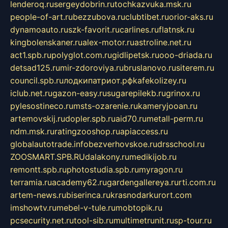
lenderoq.ru
sergeydobrin.ru
tochkazvuka.msk.ru
people-of-art.ru
bezzubova.ru
clubtibet.ru
orior-aks.ru
dynamoauto.ru
szk-favorit.ru
carlines.ru
flatnsk.ru
kingbolenskaner.ru
alex-motor.ru
astroline.net.ru
act1.spb.ru
polyglot.com.ru
gidlipetsk.ru
ooo-driada.ru
detsad125.ru
mir-zdoroviya.ru
bruslanovo.ru
siterem.ru
council.spb.ru
лодкипатриот.рф
kafekolizey.ru
iclub.net.ru
gazon-easy.ru
sugarepilekb.ru
grinox.ru
pylesostineco.ru
msts-ozarenie.ru
kameryjooan.ru
artemovskij.ru
dopler.spb.ru
aid70.ru
metall-perm.ru
ndm.msk.ru
ratingzooshop.ru
apiaccess.ru
globalautotrade.info
bezverhovskoe.ru
drsschool.ru
ZOOSMART.SPB.RU
dalakony.ru
medikijob.ru
remontt.spb.ru
photostudia.spb.ru
myragon.ru
terramia.ru
academy62.ru
gardengallereya.ru
rti.com.ru
artem-news.ru
biserinca.ru
krasnodarkurort.com
imshowtv.ru
mebel-v-tule.ru
mobtopik.ru
pcsecurity.net.ru
tool-sib.ru
multimetrunit.ru
sp-tour.ru