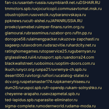
fan-cs.ru
santeh-russia.ru
symbian9.net.ru
DSHAIR.RU
tmmotors.spb.ru
xjocuricopii.com
musavtomat.msk.ru
obustrojdom.ru
sovetcik.ru
ybaranovskaya.ru
ppknews.ru
cult-alshei.ru
JAPANRUSSIA.RU
proekciyamebel.ru
imper-finans.ru
rim.org.ru
glamourai.ru
brassminus.ru
zabor-pro.ru
ftn.pp.ru
dorogoe58.ru
laimengpacker.ru
kuzova-zapchasti.ru
sageerp.ru
taxodrom.ru
dsrazvitie.ru
hardcity.net.ru
ratinghomegames.ru
topservice25.ru
gubernyan.ru
gtglasslined.ru
ii4.ru
tssport.spb.ru
andorra24.com
blackwallstreet.ru
oboimos.ru
optim-doors.com.ru
ikuch.ru
nycr.org.ru
npa21.ru
vremya-ch.spb.ru
desert000.ru
ivtorgi.ru
ifiori.ru
catalog-statei.ru
dcv.org.ru
spetsmaster174.ru
ipkameryhiseeu.ru
dum26.ru
ruspol.spb.ru
fr-opendp.ru
kam-solnyshko.ru
cheyenne-arapaho.ru
sevzapmetal.spb.ru
ted-lapidus.spb.ru
parasite-eliminator.ru
sigma-complete.ru
modernworld.ru
dama-moda.ru