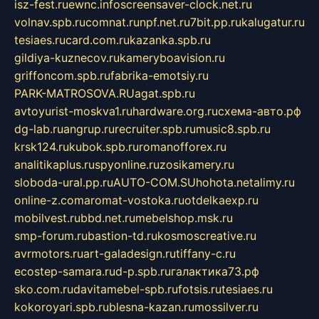
isz-fest.ru
ewnc.info
screensaver-clock.net.ru
volnav.spb.ru
comnat.ru
npf.net.ru
7bit.pp.ru
kalugatur.ru
tesiaes.ru
card.com.ru
kazanka.spb.ru
gildiya-kuznecov.ru
kameryboavision.ru
griffoncom.spb.ru
fabrika-emotsiy.ru
PARK-MATROSOVA.RU
agat.spb.ru
avtoyurist-moskva1.ru
hardware.org.ru
схема-авто.рф
dg-lab.ru
angrup.ru
recruiter.spb.ru
music8.spb.ru
krsk124.ru
kubok.spb.ru
romanofforex.ru
analitikaplus.ru
spyonline.ru
zosikamery.ru
sloboda-ural.pp.ru
AUTO-COM.SU
hohota.net
alimy.ru
online-z.com
aromat-vostoka.ru
otdelkaexp.ru
mobilvest.ru
bbd.net.ru
mebelshop.msk.ru
smp-forum.ru
bastion-td.ru
kosmoscreative.ru
avrmotors.ru
art-galadesign.ru
tiffany-c.ru
ecostep-samara.ru
d-p.spb.ru
галактика73.рф
sko.com.ru
davitamebel-spb.ru
fotsis.ru
tesiaes.ru
kokoroyari.spb.ru
blesna-kazan.ru
mossilver.ru