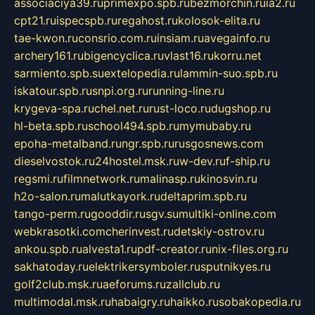
associaciya39.ru
primexpo.spb.ru
bezmorchin.ru
ia2.ru
cpt21.ru
ispecspb.ru
regahost.ru
kolosok-elita.ru
tae-kwon.ru
consrio.com.ru
insiam.ru
avegainfo.ru
archery161.ru
bigencyclica.ru
vlast16.ru
korru.net
sarmiento.spb.su
extelopedia.ru
lammin-suo.spb.ru
iskatour.spb.ru
snpi.org.ru
running-line.ru
krygeva-spa.ru
chel.net.ru
rust-loco.ru
dugshop.ru
hl-beta.spb.ru
school494.spb.ru
mymubaby.ru
epoha-metalband.ru
ngr.spb.ru
rusgosnews.com
dieselvostok.ru
24hostel.msk.ru
w-dev.ru
f-ship.ru
regsmi.ru
filmnetwork.ru
malinasp.ru
kinosvin.ru
h2o-salon.ru
malutkayork.ru
deltaprim.spb.ru
tango-perm.ru
gooddir.ru
sgv.su
multiki-online.com
webkrasotki.com
cherinvest.ru
detskiy-ostrov.ru
ankou.spb.ru
alvesta1.ru
pdf-creator.ru
nix-files.org.ru
sakhatoday.ru
elektrikersymboler.ru
sputnikyes.ru
golf2club.msk.ru
aeforums.ru
zallclub.ru
multimodal.msk.ru
habaigry.ru
haikko.ru
sobakopedia.ru