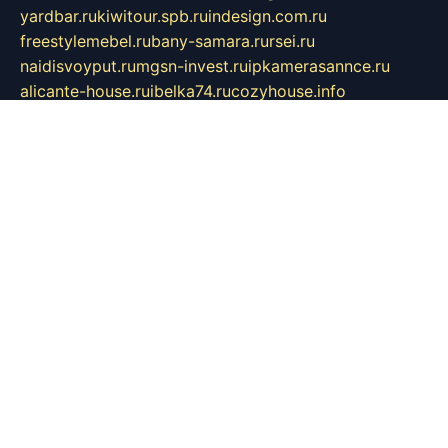
yardbar.ru
kiwitour.spb.ru
indesign.com.ru
freestylemebel.ru
bany-samara.ru
rsei.ru
naidisvoyput.ru
mgsn-invest.ru
ipkamerasannce.ru
alicante-house.ru
ibelka74.ru
cozyhouse.info
vlkargalev-studio.ru
700mb.ru
figura-ufa.ru
alina-live.ru
belarusiannews.ru
womenknow.ru
dos-vniimk.ru
sega.net.ru
dv.net.ru
phenomenonsofhistory.com
telesputnik.net.ru
wall.pp.ru
pylesosroidmi.ru
gtc-clan.ru
cligs.ru
bibikazap.ru
popova.org.ru
netwhistler.spb.ru
bellvil.ru
bonzon.ru
iss-vladik.ru
defiparis.net.ru
las-gryzas.ru
amku.ru
electednews.spb.ru
feather.org.ru
spar72.ru
tankiigri.ru
dominus.com.ru
ibtree.ru
sanykool.pp.ru
unixlib.org.ru
menatep.spb.ru
gartenterrassen.ru
printeka.ru
skvozilka.com.ru
parkovka-pub.ru
lovemobi.ru
art-ru.ru
emulatorz.com.ru
alucomp.com.ru
tatforum.com.ru
alternativa-profi.ru
dermakler.ru
artsurvey.ru
aredir.ru
khimspas.ru
centr-maxi.ru
2018r.ru