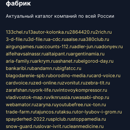
фабрик
Актуальный каталог компаний по всей России
133chel.ru
13autor-kolonka.ru
2864420.ru
2rich.ru
3-d-file.ru
3d-file.ru
a-cdc.ru
aalse.ru
a380club.ru
airgungames.ru
accounts-112.ru
adler-jun.ru
adonyev.ru
alfeihavsalnassr.ru
altaipant.ru
argentinamia.ru
aria-family.ru
arkrym.ru
ashanet.ru
belgorod-day.ru
bankaribi.ru
bandamn.ru
bigfatcc.ru
blagodarenie-spb.ru
borodino-media.ru
card-voice.ru
cardvoice.ru
zed-online.ru
zvonitut.ru
zebra-tlt.ru
zarafshan.ru
york-life.ru
vintovoykompressor.ru
vladivostok-map.ru
vlknrussia.ru
wasabi-shop.ru
webamator.ru
zaryna.ru
youtubefree.ru
x-ton.ru
trade-farm.ru
tajuncos.ru
taksu.ru
tor-lyubov-i-grom.ru
spayderhed-2022.ru
splclub.ru
stoppamedia.ru
snow-guard.ru
slovar-ivrit.ru
cleanmedicine.ru