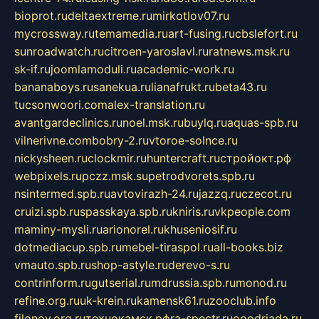
bioprot.ru
deltaextreme.ru
mirkotlov07.ru
mycrossway.ru
temamedia.ru
art-fusing.ru
cbslefort.ru
sunroadwatch.ru
citroen-yaroslavl.ru
ratnews.msk.ru
sk-if.ru
joomlamoduli.ru
academic-work.ru
bananaboys.ru
sanekua.ru
lianafrukt.ru
beta43.ru
tucsonwoori.com
alex-translation.ru
avantgardeclinics.ru
noel.msk.ru
buylq.ru
aquas-spb.ru
vilnerivne.com
bobry-2.ru
vtoroe-solnce.ru
nickysheen.ru
clockmir.ru
huntercraft.ru
стройокт.рф
webpixels.ru
pczz.msk.su
petrodvorets.spb.ru
nsintermed.spb.ru
avtovirazh-24.ru
jazzq.ru
czecot.ru
cruizi.spb.ru
spasskaya.spb.ru
kniris.ru
vkpeople.com
maminy-mysli.ru
arionorel.ru
khuseniosif.ru
dotmediacup.spb.ru
mebel-tiraspol.ru
all-books.biz
vmauto.spb.ru
shop-astyle.ru
derevo-s.ru
contrinform.ru
gutserial.ru
mdrussia.spb.ru
monod.ru
refine.org.ru
uk-krein.ru
kamensk61.ru
zooclub.info
filonov.org.ru
технокамск.рф
ra-spectr.ru
ooodriada.ru