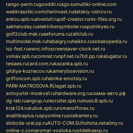
tango-perm.ru
gooddir.ru
sgv.su
multiki-online.com
webkrasotki.com
cherinvest.ru
detskiy-ostrov.ru
ankou.spb.ru
alvesta1.ru
pdf-creator.ru
nix-files.org.ru
sakhatoday.ru
elektrikersymboler.ru
sputnikyes.ru
golf2club.msk.ru
aeforums.ru
zallclub.ru
multimodal.msk.ru
habaigry.ru
haikko.ru
sobakopedia.ru
isz-fest.ru
ewnc.info
screensaver-clock.net.ru
volnav.spb.ru
comnat.ru
npf.net.ru
7bit.pp.ru
kalugatur.ru
tesiaes.ru
card.com.ru
kazanka.spb.ru
gildiya-kuznecov.ru
kameryboavision.ru
griffoncom.spb.ru
fabrika-emotsiy.ru
PARK-MATROSOVA.RU
agat.spb.ru
avtoyurist-moskva1.ru
hardware.org.ru
схема-авто.рф
dg-lab.ru
angrup.ru
recruiter.spb.ru
music8.spb.ru
krsk124.ru
kubok.spb.ru
romanofforex.ru
analitikaplus.ru
spyonline.ru
zosikamery.ru
sloboda-ural.pp.ru
AUTO-COM.SU
hohota.net
alimy.ru
online-z.com
aromat-vostoka.ru
otdelkaexp.ru