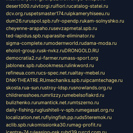
desert000.ru
ivtorgi.ru
ifiori.ru
catalog-statei.ru
dcv.org.ru
spetsmaster174.ru
ipkameryhiseeu.ru
dum26.ru
ruspol.spb.ru
fr-opendp.ru
kam-solnyshko.ru
cheyenne-arapaho.ru
sevzapmetal.spb.ru
ted-lapidus.spb.ru
parasite-eliminator.ru
sigma-complete.ru
modernworld.ru
dama-moda.ru
eholot-group.ru
sk-nvkz.ru
DRONGOLD.RU
democratia2.ru
i-farmer.ru
mass-sport.org
jablonex.spb.ru
bookmess.ru
linkword.ru
refineua.com.ru
cs-spec.net.ru
altay-mebel.ru
DNK-THEATRE.RU
mechaniks.spb.ru
ipcamtechage.ru
skosta.ru
a-sun.ru
stroy-ldsp.ru
snowlands.org.ru
childrensshoes.ru
mrlizzy.ru
mebelsofiakrd.ru
bulizhenko.ru
rumantick.net.ru
mtszerno.ru
daily-fishing.ru
glushiteli-v-spb.ru
megasat.org.ru
localization.net.ru
flyingfish.pp.ru
ds5teremok.ru
aclib.spb.ru
komissionka30.ru
mag-profit.ru
icentre-74.ru
leasing-nsk.ru
hd39.ru
rcd.com.ru