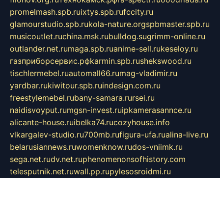
promelmash.spb.ru
ixtys.spb.ru
fccity.ru
glamourstudio.spb.ru
kola-nature.org
spbmaster.spb.ru
musicoutlet.ru
china.msk.ru
bulldog.su
grimm-online.ru
outlander.net.ru
maga.spb.ru
anime-sell.ru
keseloy.ru
газприборсервис.рф
karmin.spb.ru
shekswood.ru
tischlermebel.ru
automall66.ru
mag-vladimir.ru
yardbar.ru
kiwitour.spb.ru
indesign.com.ru
freestylemebel.ru
bany-samara.ru
rsei.ru
naidisvoyput.ru
mgsn-invest.ru
ipkamerasannce.ru
alicante-house.ru
ibelka74.ru
cozyhouse.info
vlkargalev-studio.ru
700mb.ru
figura-ufa.ru
alina-live.ru
belarusiannews.ru
womenknow.ru
dos-vniimk.ru
sega.net.ru
dv.net.ru
phenomenonsofhistory.com
telesputnik.net.ru
wall.pp.ru
pylesosroidmi.ru
gtc-clan.ru
cligs.ru
bibikazap.ru
popova.org.ru
netwhistler.spb.ru
bellvil.ru
bonzon.ru
iss-vladik.ru
defiparis.net.ru
las-gryzas.ru
amku.ru