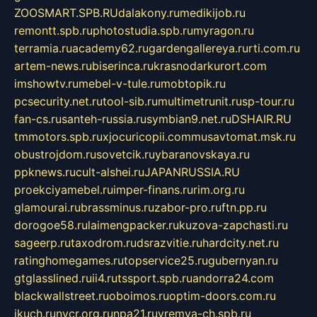
ZOOSMART.SPB.RU
dalakony.ru
medikijob.ru
remontt.spb.ru
photostudia.spb.ru
myragon.ru
terramia.ru
academy62.ru
gardengallereya.ru
rti.com.ru
artem-news.ru
biserinca.ru
krasnodarkurort.com
imshowtv.ru
mebel-v-tule.ru
mobtopik.ru
pcsecurity.net.ru
tool-sib.ru
multimetrunit.ru
sp-tour.ru
fan-cs.ru
santeh-russia.ru
symbian9.net.ru
DSHAIR.RU
tmmotors.spb.ru
xjocuricopii.com
musavtomat.msk.ru
obustrojdom.ru
sovetcik.ru
ybaranovskaya.ru
ppknews.ru
cult-alshei.ru
JAPANRUSSIA.RU
proekciyamebel.ru
imper-finans.ru
rim.org.ru
glamourai.ru
brassminus.ru
zabor-pro.ru
ftn.pp.ru
dorogoe58.ru
laimengpacker.ru
kuzova-zapchasti.ru
sageerp.ru
taxodrom.ru
dsrazvitie.ru
hardcity.net.ru
ratinghomegames.ru
topservice25.ru
gubernyan.ru
gtglasslined.ru
ii4.ru
tssport.spb.ru
andorra24.com
blackwallstreet.ru
oboimos.ru
optim-doors.com.ru
ikuch.ru
nycr.org.ru
npa21.ru
vremya-ch.spb.ru