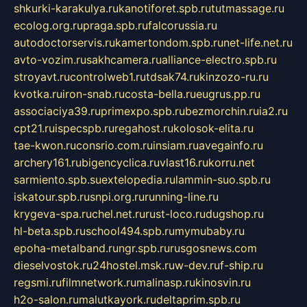
shkurki-karakulya.ru
kanotiforet.spb.ru
tutmassage.ru
ecolog.org.ru
praga.spb.ru
falcorussia.ru
autodoctorservis.ru
kamertondom.spb.ru
net-life.net.ru
avto-vozim.ru
sakhcamera.ru
alliance-electro.spb.ru
stroyavt.ru
controlweb1.ru
tdsak74.ru
kinzozo-ru.ru
kvotka.ru
iron-snab.ru
costa-bella.ru
eugrus.pp.ru
associaciya39.ru
primexpo.spb.ru
bezmorchin.ru
ia2.ru
cpt21.ru
ispecspb.ru
regahost.ru
kolosok-elita.ru
tae-kwon.ru
consrio.com.ru
insiam.ru
avegainfo.ru
archery161.ru
bigencyclica.ru
vlast16.ru
korru.net
sarmiento.spb.su
extelopedia.ru
lammin-suo.spb.ru
iskatour.spb.ru
snpi.org.ru
running-line.ru
krygeva-spa.ru
chel.net.ru
rust-loco.ru
dugshop.ru
hl-beta.spb.ru
school494.spb.ru
mymubaby.ru
epoha-metalband.ru
ngr.spb.ru
rusgosnews.com
dieselvostok.ru
24hostel.msk.ru
w-dev.ru
f-ship.ru
regsmi.ru
filmnetwork.ru
malinasp.ru
kinosvin.ru
h2o-salon.ru
malutkayork.ru
deltaprim.spb.ru