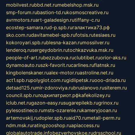
mobilvest.ru
bbd.net.ru
mebelshop.msk.ru
smp-forum.ru
bastion-td.ru
kosmoscreative.ru
avrmotors.ru
art-galadesign.ru
tiffany-c.ru
ecostep-samara.ru
d-p.spb.ru
галактика73.рф
sko.com.ru
davitamebel-spb.ru
fotsis.ru
tesiaes.ru
kokoroyari.spb.ru
blesna-kazan.ru
mossilver.ru
lenderoq.ru
sergeydobrin.ru
tochkazvuka.msk.ru
people-of-art.ru
bezzubova.ru
clubtibet.ru
orior-aks.ru
dynamoauto.ru
szk-favorit.ru
carlines.ru
flatnsk.ru
kingbolenskaner.ru
alex-motor.ru
astroline.net.ru
act1.spb.ru
polyglot.com.ru
gidlipetsk.ru
ooo-driada.ru
detsad125.ru
mir-zdoroviya.ru
bruslanovo.ru
siterem.ru
council.spb.ru
лодкипатриот.рф
kafekolizey.ru
iclub.net.ru
gazon-easy.ru
sugarepilekb.ru
grinox.ru
pylesostineco.ru
msts-ozarenie.ru
kameryjooan.ru
artemovskij.ru
dopler.spb.ru
aid70.ru
metall-perm.ru
ndm.msk.ru
ratingzooshop.ru
apiaccess.ru
globalautotrade.info
bezverhovskoe.ru
drsschool.ru