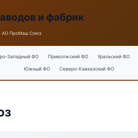
заводов и фабрик
 АО ПроМаш Союз
ро-Западный ФО
Приволжский ФО
Уральский ФО
Южный ФО
Северо-Кавказский ФО
юз