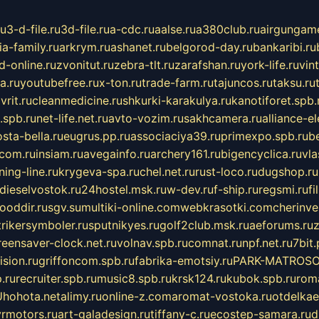
ru
3-d-file.ru
3d-file.ru
a-cdc.ru
aalse.ru
a380club.ru
airgungame
ia-family.ru
arkrym.ru
ashanet.ru
belgorod-day.ru
bankaribi.ru
d-online.ru
zvonitut.ru
zebra-tlt.ru
zarafshan.ru
york-life.ru
vin
a.ru
youtubefree.ru
x-ton.ru
trade-farm.ru
tajuncos.ru
taksu.ru
vrit.ru
cleanmedicine.ru
shkurki-karakulya.ru
kanotiforet.spb.
spb.ru
net-life.net.ru
avto-vozim.ru
sakhcamera.ru
alliance-e
sta-bella.ru
eugrus.pp.ru
associaciya39.ru
primexpo.spb.ru
b
.com.ru
insiam.ru
avegainfo.ru
archery161.ru
bigencyclica.ru
vla
ning-line.ru
krygeva-spa.ru
chel.net.ru
rust-loco.ru
dugshop.ru
dieselvostok.ru
24hostel.msk.ru
w-dev.ru
f-ship.ru
regsmi.ru
f
ooddir.ru
sgv.su
multiki-online.com
webkrasotki.com
cherinve
trikersymboler.ru
sputnikyes.ru
golf2club.msk.ru
aeforums.ru
z
reensaver-clock.net.ru
volnav.spb.ru
comnat.ru
npf.net.ru
7bit.
sion.ru
griffoncom.spb.ru
fabrika-emotsiy.ru
PARK-MATROSO
.ru
recruiter.spb.ru
music8.spb.ru
krsk124.ru
kubok.spb.ru
rom
U
hohota.net
alimy.ru
online-z.com
aromat-vostoka.ru
otdelkae
vrmotors.ru
art-galadesign.ru
tiffany-c.ru
ecostep-samara.ru
d