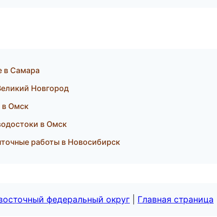
е в Самара
 Великий Новгород
и в Омск
водостоки в Омск
иточные работы в Новосибирск
евосточный федеральный округ
|
Главная страница