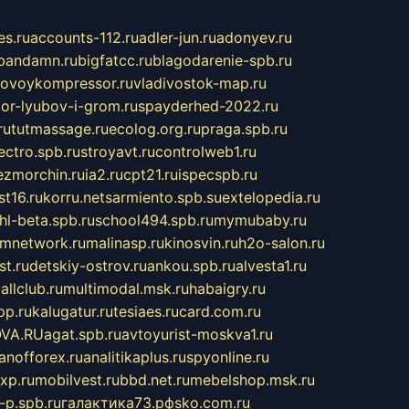
s.ru
accounts-112.ru
adler-jun.ru
adonyev.ru
bandamn.ru
bigfatcc.ru
blagodarenie-spb.ru
tovoykompressor.ru
vladivostok-map.ru
tor-lyubov-i-grom.ru
spayderhed-2022.ru
ru
tutmassage.ru
ecolog.org.ru
praga.spb.ru
lectro.spb.ru
stroyavt.ru
controlweb1.ru
ezmorchin.ru
ia2.ru
cpt21.ru
ispecspb.ru
st16.ru
korru.net
sarmiento.spb.su
extelopedia.ru
hl-beta.spb.ru
school494.spb.ru
mymubaby.ru
ilmnetwork.ru
malinasp.ru
kinosvin.ru
h2o-salon.ru
st.ru
detskiy-ostrov.ru
ankou.spb.ru
alvesta1.ru
allclub.ru
multimodal.msk.ru
habaigry.ru
pp.ru
kalugatur.ru
tesiaes.ru
card.com.ru
VA.RU
agat.spb.ru
avtoyurist-moskva1.ru
anofforex.ru
analitikaplus.ru
spyonline.ru
xp.ru
mobilvest.ru
bbd.net.ru
mebelshop.msk.ru
-p.spb.ru
галактика73.рф
sko.com.ru