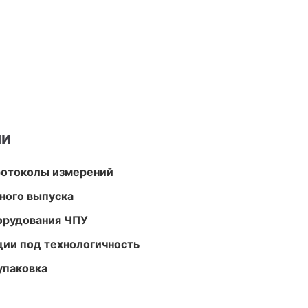
ми
ротоколы измерений
ного выпуска
орудования ЧПУ
ции под технологичность
упаковка