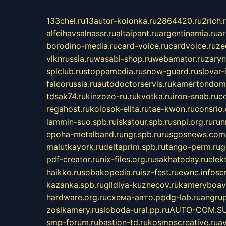
133chel.ru
13autor-kolonka.ru
2864420.ru
2rich.
alfeihavsalnassr.ru
altaipant.ru
argentinamia.ru
ar
borodino-media.ru
card-voice.ru
cardvoice.ru
ze
vlknrussia.ru
wasabi-shop.ru
webamator.ru
zaryn
splclub.ru
stoppamedia.ru
snow-guard.ru
slovar-i
falcorussia.ru
autodoctorservis.ru
kamertondom.
tdsak74.ru
kinzozo-ru.ru
kvotka.ru
iron-snab.ru
co
regahost.ru
kolosok-elita.ru
tae-kwon.ru
consrio
lammin-suo.spb.ru
iskatour.spb.ru
snpi.org.ru
run
epoha-metalband.ru
ngr.spb.ru
rusgosnews.com
malutkayork.ru
deltaprim.spb.ru
tango-perm.ru
g
pdf-creator.ru
nix-files.org.ru
sakhatoday.ru
elek
haikko.ru
sobakopedia.ru
isz-fest.ru
ewnc.info
sc
kazanka.spb.ru
gildiya-kuznecov.ru
kameryboavi
hardware.org.ru
схема-авто.рф
dg-lab.ru
angrup
zosikamery.ru
sloboda-ural.pp.ru
AUTO-COM.S
smp-forum.ru
bastion-td.ru
kosmoscreative.ru
a