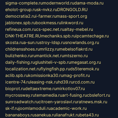
sigma-complete.ru
modernworld.ru
dama-moda.ru
eholot-group.ru
sk-nvkz.ru
DRONGOLD.RU
democratia2.ru
i-farmer.ru
mass-sport.org
jablonex.spb.ru
bookmess.ru
linkword.ru
refineua.com.ru
cs-spec.net.ru
altay-mebel.ru
DNK-THEATRE.RU
mechaniks.spb.ru
ipcamtechage.ru
skosta.ru
a-sun.ru
stroy-ldsp.ru
snowlands.org.ru
childrensshoes.ru
mrlizzy.ru
mebelsofiakrd.ru
bulizhenko.ru
rumantick.net.ru
mtszerno.ru
daily-fishing.ru
glushiteli-v-spb.ru
megasat.org.ru
localization.net.ru
flyingfish.pp.ru
ds5teremok.ru
aclib.spb.ru
komissionka30.ru
mag-profit.ru
icentre-74.ru
leasing-nsk.ru
hd39.ru
rcd.com.ru
bioprot.ru
deltaextreme.ru
mirkotlov07.ru
mycrossway.ru
temamedia.ru
art-fusing.ru
cbslefort.ru
sunroadwatch.ru
citroen-yaroslavl.ru
ratnews.msk.ru
sk-if.ru
joomlamoduli.ru
academic-work.ru
bananaboys.ru
sanekua.ru
lianafrukt.ru
beta43.ru