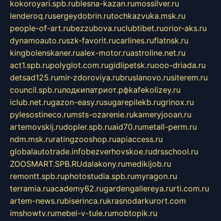
kokoroyari.spb.ru
blesna-kazan.ru
mossilver.ru
lenderoq.ru
sergeydobrin.ru
tochkazvuka.msk.ru
people-of-art.ru
bezzubova.ru
clubtibet.ru
orior-aks.ru
dynamoauto.ru
szk-favorit.ru
carlines.ru
flatnsk.ru
kingbolenskaner.ru
alex-motor.ru
astroline.net.ru
act1.spb.ru
polyglot.com.ru
gidlipetsk.ru
ooo-driada.ru
detsad125.ru
mir-zdoroviya.ru
bruslanovo.ru
siterem.ru
council.spb.ru
лодкипатриот.рф
kafekolizey.ru
iclub.net.ru
gazon-easy.ru
sugarepilekb.ru
grinox.ru
pylesostineco.ru
msts-ozarenie.ru
kameryjooan.ru
artemovskij.ru
dopler.spb.ru
aid70.ru
metall-perm.ru
ndm.msk.ru
ratingzooshop.ru
apiaccess.ru
globalautotrade.info
bezverhovskoe.ru
drsschool.ru
ZOOSMART.SPB.RU
dalakony.ru
medikijob.ru
remontt.spb.ru
photostudia.spb.ru
myragon.ru
terramia.ru
academy62.ru
gardengallereya.ru
rti.com.ru
artem-news.ru
biserinca.ru
krasnodarkurort.com
imshowtv.ru
mebel-v-tule.ru
mobtopik.ru