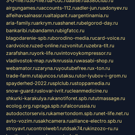
3-d-file.ru
3d-file.ru
a-cdc.ru
aalse.ru
a380club.ru
airgungames.ru
accounts-112.ru
adler-jun.ru
adonyev.ru
alfeihavsalnassr.ru
altaipant.ru
argentinamia.ru
aria-family.ru
arkrym.ru
ashanet.ru
belgorod-day.ru
bankaribi.ru
bandamn.ru
bigfatcc.ru
blagodarenie-spb.ru
borodino-media.ru
card-voice.ru
cardvoice.ru
zed-online.ru
zvonitut.ru
zebra-tlt.ru
zarafshan.ru
york-life.ru
vintovoykompressor.ru
vladivostok-map.ru
vlknrussia.ru
wasabi-shop.ru
webamator.ru
zaryna.ru
youtubefree.ru
x-ton.ru
trade-farm.ru
tajuncos.ru
taksu.ru
tor-lyubov-i-grom.ru
spayderhed-2022.ru
splclub.ru
stoppamedia.ru
snow-guard.ru
slovar-ivrit.ru
cleanmedicine.ru
shkurki-karakulya.ru
kanotiforet.spb.ru
tutmassage.ru
ecolog.org.ru
praga.spb.ru
falcorussia.ru
autodoctorservis.ru
kamertondom.spb.ru
net-life.net.ru
avto-vozim.ru
sakhcamera.ru
alliance-electro.spb.ru
stroyavt.ru
controlweb1.ru
tdsak74.ru
kinzozo-ru.ru