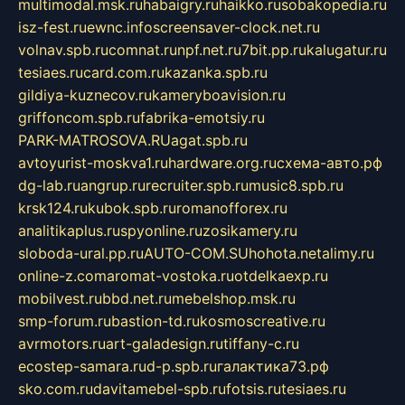
multimodal.msk.ru
habaigry.ru
haikko.ru
sobakopedia.ru
isz-fest.ru
ewnc.info
screensaver-clock.net.ru
volnav.spb.ru
comnat.ru
npf.net.ru
7bit.pp.ru
kalugatur.ru
tesiaes.ru
card.com.ru
kazanka.spb.ru
gildiya-kuznecov.ru
kameryboavision.ru
griffoncom.spb.ru
fabrika-emotsiy.ru
PARK-MATROSOVA.RU
agat.spb.ru
avtoyurist-moskva1.ru
hardware.org.ru
схема-авто.рф
dg-lab.ru
angrup.ru
recruiter.spb.ru
music8.spb.ru
krsk124.ru
kubok.spb.ru
romanofforex.ru
analitikaplus.ru
spyonline.ru
zosikamery.ru
sloboda-ural.pp.ru
AUTO-COM.SU
hohota.net
alimy.ru
online-z.com
aromat-vostoka.ru
otdelkaexp.ru
mobilvest.ru
bbd.net.ru
mebelshop.msk.ru
smp-forum.ru
bastion-td.ru
kosmoscreative.ru
avrmotors.ru
art-galadesign.ru
tiffany-c.ru
ecostep-samara.ru
d-p.spb.ru
галактика73.рф
sko.com.ru
davitamebel-spb.ru
fotsis.ru
tesiaes.ru