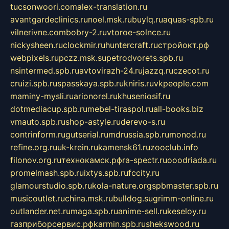
tucsonwoori.com
alex-translation.ru
avantgardeclinics.ru
noel.msk.ru
buylq.ru
aquas-spb.ru
vilnerivne.com
bobry-2.ru
vtoroe-solnce.ru
nickysheen.ru
clockmir.ru
huntercraft.ru
стройокт.рф
webpixels.ru
pczz.msk.su
petrodvorets.spb.ru
nsintermed.spb.ru
avtovirazh-24.ru
jazzq.ru
czecot.ru
cruizi.spb.ru
spasskaya.spb.ru
kniris.ru
vkpeople.com
maminy-mysli.ru
arionorel.ru
khuseniosif.ru
dotmediacup.spb.ru
mebel-tiraspol.ru
all-books.biz
vmauto.spb.ru
shop-astyle.ru
derevo-s.ru
contrinform.ru
gutserial.ru
mdrussia.spb.ru
monod.ru
refine.org.ru
uk-krein.ru
kamensk61.ru
zooclub.info
filonov.org.ru
технокамск.рф
ra-spectr.ru
ooodriada.ru
promelmash.spb.ru
ixtys.spb.ru
fccity.ru
glamourstudio.spb.ru
kola-nature.org
spbmaster.spb.ru
musicoutlet.ru
china.msk.ru
bulldog.su
grimm-online.ru
outlander.net.ru
maga.spb.ru
anime-sell.ru
keseloy.ru
газприборсервис.рф
karmin.spb.ru
shekswood.ru