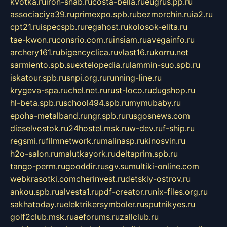
kvotka.ru
iron-snab.ru
costa-bella.ru
eugrus.pp.ru
associaciya39.ru
primexpo.spb.ru
bezmorchin.ru
ia2.ru
cpt21.ru
ispecspb.ru
regahost.ru
kolosok-elita.ru
tae-kwon.ru
consrio.com.ru
insiam.ru
avegainfo.ru
archery161.ru
bigencyclica.ru
vlast16.ru
korru.net
sarmiento.spb.su
extelopedia.ru
lammin-suo.spb.ru
iskatour.spb.ru
snpi.org.ru
running-line.ru
krygeva-spa.ru
chel.net.ru
rust-loco.ru
dugshop.ru
hl-beta.spb.ru
school494.spb.ru
mymubaby.ru
epoha-metalband.ru
ngr.spb.ru
rusgosnews.com
dieselvostok.ru
24hostel.msk.ru
w-dev.ru
f-ship.ru
regsmi.ru
filmnetwork.ru
malinasp.ru
kinosvin.ru
h2o-salon.ru
malutkayork.ru
deltaprim.spb.ru
tango-perm.ru
gooddir.ru
sgv.su
multiki-online.com
webkrasotki.com
cherinvest.ru
detskiy-ostrov.ru
ankou.spb.ru
alvesta1.ru
pdf-creator.ru
nix-files.org.ru
sakhatoday.ru
elektrikersymboler.ru
sputnikyes.ru
golf2club.msk.ru
aeforums.ru
zallclub.ru