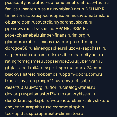
pcsecurity.net.ru
tool-sib.ru
multimetrunit.ru
sp-tour.ru
fan-cs.ru
santeh-russia.ru
symbian9.net.ru
DSHAIR.RU
tmmotors.spb.ru
xjocuricopii.com
musavtomat.msk.ru
obustrojdom.ru
sovetcik.ru
ybaranovskaya.ru
ppknews.ru
cult-alshei.ru
JAPANRUSSIA.RU
proekciyamebel.ru
imper-finans.ru
rim.org.ru
glamourai.ru
brassminus.ru
zabor-pro.ru
ftn.pp.ru
dorogoe58.ru
laimengpacker.ru
kuzova-zapchasti.ru
sageerp.ru
taxodrom.ru
dsrazvitie.ru
hardcity.net.ru
ratinghomegames.ru
topservice25.ru
gubernyan.ru
gtglasslined.ru
ii4.ru
tssport.spb.ru
andorra24.com
blackwallstreet.ru
oboimos.ru
optim-doors.com.ru
ikuch.ru
nycr.org.ru
npa21.ru
vremya-ch.spb.ru
desert000.ru
ivtorgi.ru
ifiori.ru
catalog-statei.ru
dcv.org.ru
spetsmaster174.ru
ipkameryhiseeu.ru
dum26.ru
ruspol.spb.ru
fr-opendp.ru
kam-solnyshko.ru
cheyenne-arapaho.ru
sevzapmetal.spb.ru
ted-lapidus.spb.ru
parasite-eliminator.ru