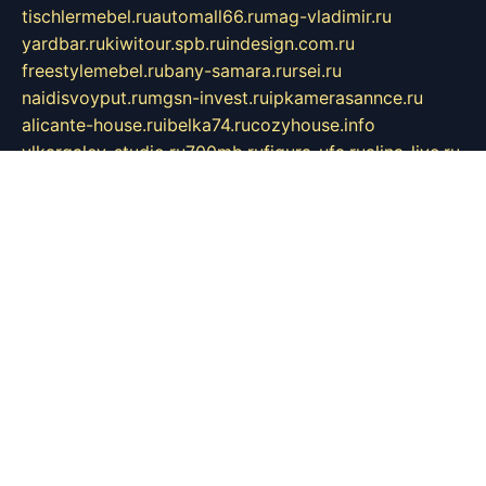
tischlermebel.ru
automall66.ru
mag-vladimir.ru
yardbar.ru
kiwitour.spb.ru
indesign.com.ru
freestylemebel.ru
bany-samara.ru
rsei.ru
naidisvoyput.ru
mgsn-invest.ru
ipkamerasannce.ru
alicante-house.ru
ibelka74.ru
cozyhouse.info
vlkargalev-studio.ru
700mb.ru
figura-ufa.ru
alina-live.ru
belarusiannews.ru
womenknow.ru
dos-vniimk.ru
sega.net.ru
dv.net.ru
phenomenonsofhistory.com
telesputnik.net.ru
wall.pp.ru
pylesosroidmi.ru
gtc-clan.ru
cligs.ru
bibikazap.ru
popova.org.ru
netwhistler.spb.ru
bellvil.ru
bonzon.ru
iss-vladik.ru
defiparis.net.ru
las-gryzas.ru
amku.ru
electednews.spb.ru
feather.org.ru
spar72.ru
tankiigri.ru
dominus.com.ru
ibtree.ru
sanykool.pp.ru
unixlib.org.ru
menatep.spb.ru
gartenterrassen.ru
printeka.ru
skvozilka.com.ru
parkovka-pub.ru
lovemobi.ru
art-ru.ru
emulatorz.com.ru
alucomp.com.ru
tatforum.com.ru
alternativa-profi.ru
dermakler.ru
artsurvey.ru
aredir.ru