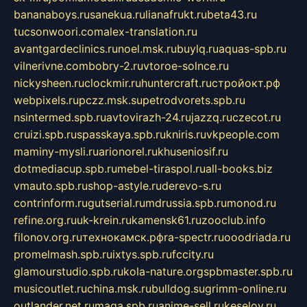
bananaboys.ru
sanekua.ru
lianafrukt.ru
beta43.ru
tucsonwoori.com
alex-translation.ru
avantgardeclinics.ru
noel.msk.ru
buylq.ru
aquas-spb.ru
vilnerivne.com
bobry-2.ru
vtoroe-solnce.ru
nickysheen.ru
clockmir.ru
huntercraft.ru
стройокт.рф
webpixels.ru
pczz.msk.su
petrodvorets.spb.ru
nsintermed.spb.ru
avtovirazh-24.ru
jazzq.ru
czecot.ru
cruizi.spb.ru
spasskaya.spb.ru
kniris.ru
vkpeople.com
maminy-mysli.ru
arionorel.ru
khuseniosif.ru
dotmediacup.spb.ru
mebel-tiraspol.ru
all-books.biz
vmauto.spb.ru
shop-astyle.ru
derevo-s.ru
contrinform.ru
gutserial.ru
mdrussia.spb.ru
monod.ru
refine.org.ru
uk-krein.ru
kamensk61.ru
zooclub.info
filonov.org.ru
технокамск.рф
ra-spectr.ru
ooodriada.ru
promelmash.spb.ru
ixtys.spb.ru
fccity.ru
glamourstudio.spb.ru
kola-nature.org
spbmaster.spb.ru
musicoutlet.ru
china.msk.ru
bulldog.su
grimm-online.ru
outlander.net.ru
maga.spb.ru
anime-sell.ru
keseloy.ru