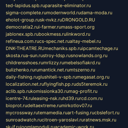
ted-lapidus.spb.ru
parasite-eliminator.ru
sigma-complete.ru
modernworld.ru
dama-moda.ru
eholot-group.ru
sk-nvkz.ru
DRONGOLD.RU
democratia2.ru
i-farmer.ru
mass-sport.org
jablonex.spb.ru
bookmess.ru
linkword.ru
refineua.com.ru
cs-spec.net.ru
altay-mebel.ru
DNK-THEATRE.RU
mechaniks.spb.ru
ipcamtechage.ru
skosta.ru
a-sun.ru
stroy-ldsp.ru
snowlands.org.ru
childrensshoes.ru
mrlizzy.ru
mebelsofiakrd.ru
bulizhenko.ru
rumantick.net.ru
mtszerno.ru
daily-fishing.ru
glushiteli-v-spb.ru
megasat.org.ru
localization.net.ru
flyingfish.pp.ru
ds5teremok.ru
aclib.spb.ru
komissionka30.ru
mag-profit.ru
icentre-74.ru
leasing-nsk.ru
hd39.ru
rcd.com.ru
bioprot.ru
deltaextreme.ru
mirkotlov07.ru
mycrossway.ru
temamedia.ru
art-fusing.ru
cbslefort.ru
sunroadwatch.ru
citroen-yaroslavl.ru
ratnews.msk.ru
sk-if.ru
joomlamoduli.ru
academic-work.ru