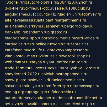
133chel.ru
13autor-kolonka.ru
2864420.ru
2rich.ru
3-d-file.ru
3d-file.ru
a-cdc.ru
aalse.ru
a380club.ru
airgungames.ru
accounts-112.ru
adler-jun.ru
adonyev.ru
alfeihavsalnassr.ru
altaipant.ru
argentinamia.ru
aria-family.ru
arkrym.ru
ashanet.ru
belgorod-day.ru
bankaribi.ru
bandamn.ru
bigfatcc.ru
blagodarenie-spb.ru
borodino-media.ru
card-voice.ru
cardvoice.ru
zed-online.ru
zvonitut.ru
zebra-tlt.ru
zarafshan.ru
york-life.ru
vintovoykompressor.ru
vladivostok-map.ru
vlknrussia.ru
wasabi-shop.ru
webamator.ru
zaryna.ru
youtubefree.ru
x-ton.ru
trade-farm.ru
tajuncos.ru
taksu.ru
tor-lyubov-i-grom.ru
spayderhed-2022.ru
splclub.ru
stoppamedia.ru
snow-guard.ru
slovar-ivrit.ru
cleanmedicine.ru
shkurki-karakulya.ru
kanotiforet.spb.ru
tutmassage.ru
ecolog.org.ru
praga.spb.ru
falcorussia.ru
autodoctorservis.ru
kamertondom.spb.ru
net-life.net.ru
avto-vozim.ru
sakhcamera.ru
alliance-electro.spb.ru