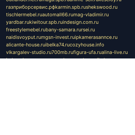
газприборсервис.рф
karmin.spb.ru
shekswood.ru
tischlermebel.ru
automall66.ru
mag-vladimir.ru
yardbar.ru
kiwitour.spb.ru
indesign.com.ru
freestylemebel.ru
bany-samara.ru
rsei.ru
naidisvoyput.ru
mgsn-invest.ru
ipkamerasannce.ru
alicante-house.ru
ibelka74.ru
cozyhouse.info
vlkargalev-studio.ru
700mb.ru
figura-ufa.ru
alina-live.ru
belarusiannews.ru
womenknow.ru
dos-vniimk.ru
sega.net.ru
dv.net.ru
phenomenonsofhistory.com
telesputnik.net.ru
wall.pp.ru
pylesosroidmi.ru
gtc-clan.ru
cligs.ru
bibikazap.ru
popova.org.ru
netwhistler.spb.ru
bellvil.ru
bonzon.ru
iss-vladik.ru
defiparis.net.ru
las-gryzas.ru
amku.ru
electednews.spb.ru
feather.org.ru
spar72.ru
tankiigri.ru
dominus.com.ru
ibtree.ru
sanykool.pp.ru
unixlib.org.ru
menatep.spb.ru
gartenterrassen.ru
printeka.ru
skvozilka.com.ru
parkovka-pub.ru
lovemobi.ru
art-ru.ru
emulatorz.com.ru
alucomp.com.ru
tatforum.com.ru