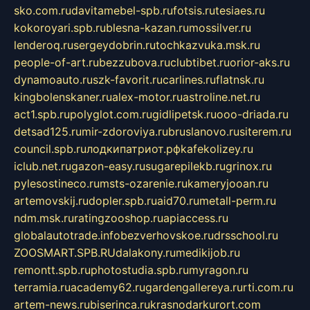
sko.com.ru
davitamebel-spb.ru
fotsis.ru
tesiaes.ru
kokoroyari.spb.ru
blesna-kazan.ru
mossilver.ru
lenderoq.ru
sergeydobrin.ru
tochkazvuka.msk.ru
people-of-art.ru
bezzubova.ru
clubtibet.ru
orior-aks.ru
dynamoauto.ru
szk-favorit.ru
carlines.ru
flatnsk.ru
kingbolenskaner.ru
alex-motor.ru
astroline.net.ru
act1.spb.ru
polyglot.com.ru
gidlipetsk.ru
ooo-driada.ru
detsad125.ru
mir-zdoroviya.ru
bruslanovo.ru
siterem.ru
council.spb.ru
лодкипатриот.рф
kafekolizey.ru
iclub.net.ru
gazon-easy.ru
sugarepilekb.ru
grinox.ru
pylesostineco.ru
msts-ozarenie.ru
kameryjooan.ru
artemovskij.ru
dopler.spb.ru
aid70.ru
metall-perm.ru
ndm.msk.ru
ratingzooshop.ru
apiaccess.ru
globalautotrade.info
bezverhovskoe.ru
drsschool.ru
ZOOSMART.SPB.RU
dalakony.ru
medikijob.ru
remontt.spb.ru
photostudia.spb.ru
myragon.ru
terramia.ru
academy62.ru
gardengallereya.ru
rti.com.ru
artem-news.ru
biserinca.ru
krasnodarkurort.com