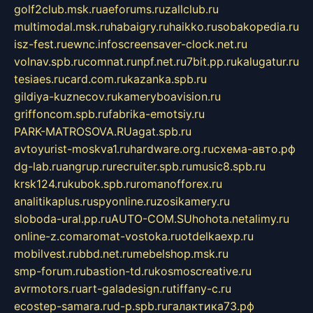
golf2club.msk.ru
aeforums.ru
zallclub.ru
multimodal.msk.ru
habaigry.ru
haikko.ru
sobakopedia.ru
isz-fest.ru
ewnc.info
screensaver-clock.net.ru
volnav.spb.ru
comnat.ru
npf.net.ru
7bit.pp.ru
kalugatur.ru
tesiaes.ru
card.com.ru
kazanka.spb.ru
gildiya-kuznecov.ru
kameryboavision.ru
griffoncom.spb.ru
fabrika-emotsiy.ru
PARK-MATROSOVA.RU
agat.spb.ru
avtoyurist-moskva1.ru
hardware.org.ru
схема-авто.рф
dg-lab.ru
angrup.ru
recruiter.spb.ru
music8.spb.ru
krsk124.ru
kubok.spb.ru
romanofforex.ru
analitikaplus.ru
spyonline.ru
zosikamery.ru
sloboda-ural.pp.ru
AUTO-COM.SU
hohota.net
alimy.ru
online-z.com
aromat-vostoka.ru
otdelkaexp.ru
mobilvest.ru
bbd.net.ru
mebelshop.msk.ru
smp-forum.ru
bastion-td.ru
kosmoscreative.ru
avrmotors.ru
art-galadesign.ru
tiffany-c.ru
ecostep-samara.ru
d-p.spb.ru
галактика73.рф