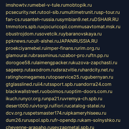
imshowtv.ru
mebel-v-tule.ru
mobtopik.ru
pcsecurity.net.ru
tool-sib.ru
multimetrunit.ru
sp-tour.ru
fan-cs.ru
santeh-russia.ru
symbian9.net.ru
DSHAIR.RU
tmmotors.spb.ru
xjocuricopii.com
musavtomat.msk.ru
obustrojdom.ru
sovetcik.ru
ybaranovskaya.ru
ppknews.ru
cult-alshei.ru
JAPANRUSSIA.RU
proekciyamebel.ru
imper-finans.ru
rim.org.ru
glamourai.ru
brassminus.ru
zabor-pro.ru
ftn.pp.ru
dorogoe58.ru
laimengpacker.ru
kuzova-zapchasti.ru
sageerp.ru
taxodrom.ru
dsrazvitie.ru
hardcity.net.ru
ratinghomegames.ru
topservice25.ru
gubernyan.ru
gtglasslined.ru
ii4.ru
tssport.spb.ru
andorra24.com
blackwallstreet.ru
oboimos.ru
optim-doors.com.ru
ikuch.ru
nycr.org.ru
npa21.ru
vremya-ch.spb.ru
desert000.ru
ivtorgi.ru
ifiori.ru
catalog-statei.ru
dcv.org.ru
spetsmaster174.ru
ipkameryhiseeu.ru
dum26.ru
ruspol.spb.ru
fr-opendp.ru
kam-solnyshko.ru
cheyenne-arapaho.ru
sevzapmetal.spb.ru