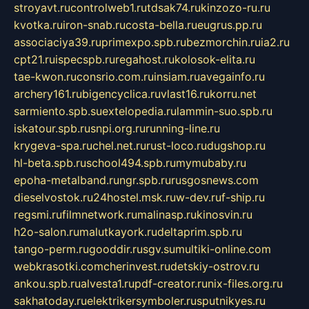
stroyavt.ru
controlweb1.ru
tdsak74.ru
kinzozo-ru.ru
kvotka.ru
iron-snab.ru
costa-bella.ru
eugrus.pp.ru
associaciya39.ru
primexpo.spb.ru
bezmorchin.ru
ia2.ru
cpt21.ru
ispecspb.ru
regahost.ru
kolosok-elita.ru
tae-kwon.ru
consrio.com.ru
insiam.ru
avegainfo.ru
archery161.ru
bigencyclica.ru
vlast16.ru
korru.net
sarmiento.spb.su
extelopedia.ru
lammin-suo.spb.ru
iskatour.spb.ru
snpi.org.ru
running-line.ru
krygeva-spa.ru
chel.net.ru
rust-loco.ru
dugshop.ru
hl-beta.spb.ru
school494.spb.ru
mymubaby.ru
epoha-metalband.ru
ngr.spb.ru
rusgosnews.com
dieselvostok.ru
24hostel.msk.ru
w-dev.ru
f-ship.ru
regsmi.ru
filmnetwork.ru
malinasp.ru
kinosvin.ru
h2o-salon.ru
malutkayork.ru
deltaprim.spb.ru
tango-perm.ru
gooddir.ru
sgv.su
multiki-online.com
webkrasotki.com
cherinvest.ru
detskiy-ostrov.ru
ankou.spb.ru
alvesta1.ru
pdf-creator.ru
nix-files.org.ru
sakhatoday.ru
elektrikersymboler.ru
sputnikyes.ru