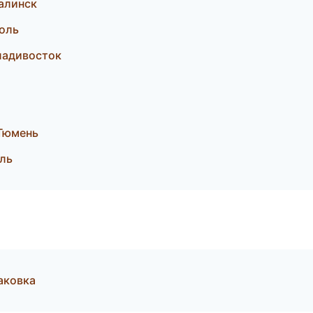
алинск
поль
ладивосток
Тюмень
ль
аковка