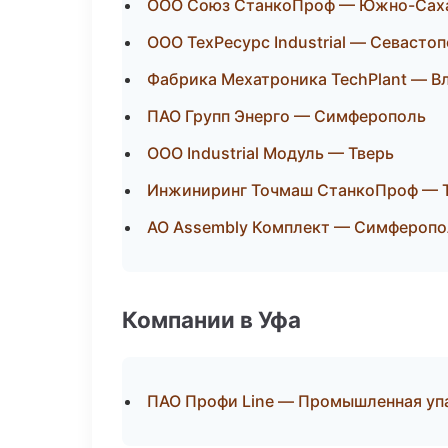
ООО Союз СтанкоПроф — Южно-Сах
ООО ТехРесурс Industrial — Севасто
Фабрика Мехатроника TechPlant — В
ПАО Групп Энерго — Симферополь
ООО Industrial Модуль — Тверь
Инжиниринг Точмаш СтанкоПроф — 
АО Assembly Комплект — Симферопо
Компании в Уфа
ПАО Профи Line — Промышленная уп