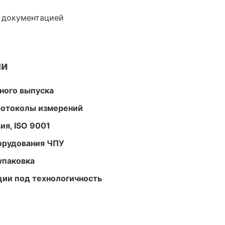
е документацией
ми
ного выпуска
ротоколы измерений
ия, ISO 9001
орудования ЧПУ
упаковка
ции под технологичность