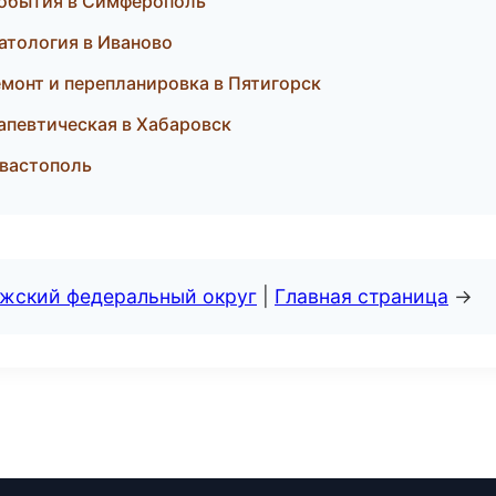
 события в Симферополь
матология в Иваново
монт и перепланировка в Пятигорск
рапевтическая в Хабаровск
евастополь
лжский федеральный округ
|
Главная страница
→