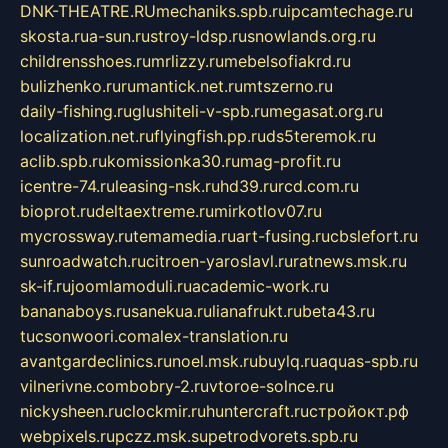
DNK-THEATRE.RU
mechaniks.spb.ru
ipcamtechage.ru
skosta.ru
a-sun.ru
stroy-ldsp.ru
snowlands.org.ru
childrensshoes.ru
mrlizzy.ru
mebelsofiakrd.ru
bulizhenko.ru
rumantick.net.ru
mtszerno.ru
daily-fishing.ru
glushiteli-v-spb.ru
megasat.org.ru
localization.net.ru
flyingfish.pp.ru
ds5teremok.ru
aclib.spb.ru
komissionka30.ru
mag-profit.ru
icentre-74.ru
leasing-nsk.ru
hd39.ru
rcd.com.ru
bioprot.ru
deltaextreme.ru
mirkotlov07.ru
mycrossway.ru
temamedia.ru
art-fusing.ru
cbslefort.ru
sunroadwatch.ru
citroen-yaroslavl.ru
ratnews.msk.ru
sk-if.ru
joomlamoduli.ru
academic-work.ru
bananaboys.ru
sanekua.ru
lianafrukt.ru
beta43.ru
tucsonwoori.com
alex-translation.ru
avantgardeclinics.ru
noel.msk.ru
buylq.ru
aquas-spb.ru
vilnerivne.com
bobry-2.ru
vtoroe-solnce.ru
nickysheen.ru
clockmir.ru
huntercraft.ru
стройокт.рф
webpixels.ru
pczz.msk.su
petrodvorets.spb.ru