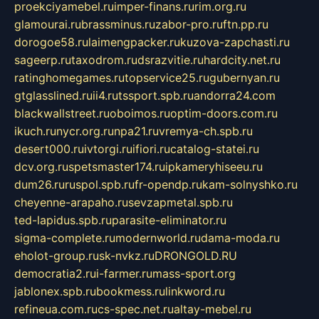
proekciyamebel.ru
imper-finans.ru
rim.org.ru
glamourai.ru
brassminus.ru
zabor-pro.ru
ftn.pp.ru
dorogoe58.ru
laimengpacker.ru
kuzova-zapchasti.ru
sageerp.ru
taxodrom.ru
dsrazvitie.ru
hardcity.net.ru
ratinghomegames.ru
topservice25.ru
gubernyan.ru
gtglasslined.ru
ii4.ru
tssport.spb.ru
andorra24.com
blackwallstreet.ru
oboimos.ru
optim-doors.com.ru
ikuch.ru
nycr.org.ru
npa21.ru
vremya-ch.spb.ru
desert000.ru
ivtorgi.ru
ifiori.ru
catalog-statei.ru
dcv.org.ru
spetsmaster174.ru
ipkameryhiseeu.ru
dum26.ru
ruspol.spb.ru
fr-opendp.ru
kam-solnyshko.ru
cheyenne-arapaho.ru
sevzapmetal.spb.ru
ted-lapidus.spb.ru
parasite-eliminator.ru
sigma-complete.ru
modernworld.ru
dama-moda.ru
eholot-group.ru
sk-nvkz.ru
DRONGOLD.RU
democratia2.ru
i-farmer.ru
mass-sport.org
jablonex.spb.ru
bookmess.ru
linkword.ru
refineua.com.ru
cs-spec.net.ru
altay-mebel.ru