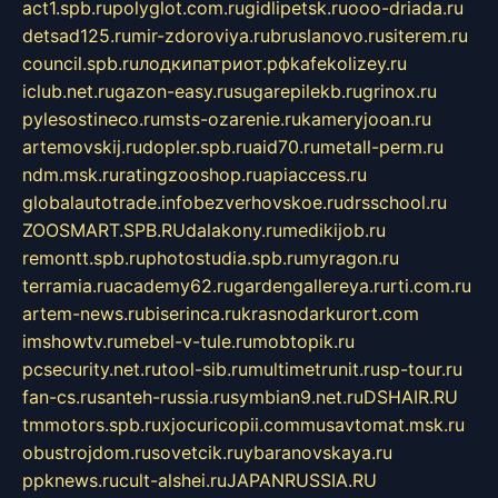
act1.spb.ru
polyglot.com.ru
gidlipetsk.ru
ooo-driada.ru
detsad125.ru
mir-zdoroviya.ru
bruslanovo.ru
siterem.ru
council.spb.ru
лодкипатриот.рф
kafekolizey.ru
iclub.net.ru
gazon-easy.ru
sugarepilekb.ru
grinox.ru
pylesostineco.ru
msts-ozarenie.ru
kameryjooan.ru
artemovskij.ru
dopler.spb.ru
aid70.ru
metall-perm.ru
ndm.msk.ru
ratingzooshop.ru
apiaccess.ru
globalautotrade.info
bezverhovskoe.ru
drsschool.ru
ZOOSMART.SPB.RU
dalakony.ru
medikijob.ru
remontt.spb.ru
photostudia.spb.ru
myragon.ru
terramia.ru
academy62.ru
gardengallereya.ru
rti.com.ru
artem-news.ru
biserinca.ru
krasnodarkurort.com
imshowtv.ru
mebel-v-tule.ru
mobtopik.ru
pcsecurity.net.ru
tool-sib.ru
multimetrunit.ru
sp-tour.ru
fan-cs.ru
santeh-russia.ru
symbian9.net.ru
DSHAIR.RU
tmmotors.spb.ru
xjocuricopii.com
musavtomat.msk.ru
obustrojdom.ru
sovetcik.ru
ybaranovskaya.ru
ppknews.ru
cult-alshei.ru
JAPANRUSSIA.RU