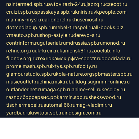
nsintermed.spb.ru
avtovirazh-24.ru
jazzq.ru
czecot.ru
cruizi.spb.ru
spasskaya.spb.ru
kniris.ru
vkpeople.com
maminy-mysli.ru
arionorel.ru
khuseniosif.ru
dotmediacup.spb.ru
mebel-tiraspol.ru
all-books.biz
vmauto.spb.ru
shop-astyle.ru
derevo-s.ru
contrinform.ru
gutserial.ru
mdrussia.spb.ru
monod.ru
refine.org.ru
uk-krein.ru
kamensk61.ru
zooclub.info
filonov.org.ru
технокамск.рф
ra-spectr.ru
ooodriada.ru
promelmash.spb.ru
ixtys.spb.ru
fccity.ru
glamourstudio.spb.ru
kola-nature.org
spbmaster.spb.ru
musicoutlet.ru
china.msk.ru
bulldog.su
grimm-online.ru
outlander.net.ru
maga.spb.ru
anime-sell.ru
keseloy.ru
газприборсервис.рф
karmin.spb.ru
shekswood.ru
tischlermebel.ru
automall66.ru
mag-vladimir.ru
yardbar.ru
kiwitour.spb.ru
indesign.com.ru
freestylemebel.ru
bany-samara.ru
rsei.ru
naidisvoyput.ru
mgsn-invest.ru
ipkamerasannce.ru
alicante-house.ru
ibelka74.ru
cozyhouse.info