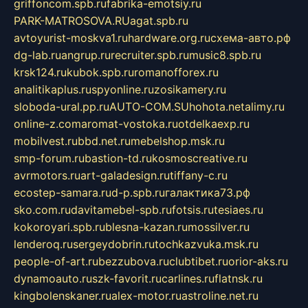
griffoncom.spb.ru
fabrika-emotsiy.ru
PARK-MATROSOVA.RU
agat.spb.ru
avtoyurist-moskva1.ru
hardware.org.ru
схема-авто.рф
dg-lab.ru
angrup.ru
recruiter.spb.ru
music8.spb.ru
krsk124.ru
kubok.spb.ru
romanofforex.ru
analitikaplus.ru
spyonline.ru
zosikamery.ru
sloboda-ural.pp.ru
AUTO-COM.SU
hohota.net
alimy.ru
online-z.com
aromat-vostoka.ru
otdelkaexp.ru
mobilvest.ru
bbd.net.ru
mebelshop.msk.ru
smp-forum.ru
bastion-td.ru
kosmoscreative.ru
avrmotors.ru
art-galadesign.ru
tiffany-c.ru
ecostep-samara.ru
d-p.spb.ru
галактика73.рф
sko.com.ru
davitamebel-spb.ru
fotsis.ru
tesiaes.ru
kokoroyari.spb.ru
blesna-kazan.ru
mossilver.ru
lenderoq.ru
sergeydobrin.ru
tochkazvuka.msk.ru
people-of-art.ru
bezzubova.ru
clubtibet.ru
orior-aks.ru
dynamoauto.ru
szk-favorit.ru
carlines.ru
flatnsk.ru
kingbolenskaner.ru
alex-motor.ru
astroline.net.ru