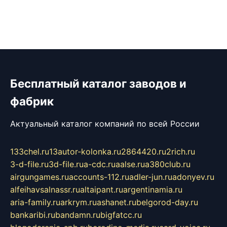
Бесплатный каталог заводов и
фабрик
Актуальный каталог компаний по всей России
133chel.ru
13autor-kolonka.ru
2864420.ru
2rich.ru
3-d-file.ru
3d-file.ru
a-cdc.ru
aalse.ru
a380club.ru
airgungames.ru
accounts-112.ru
adler-jun.ru
adonyev.ru
alfeihavsalnassr.ru
altaipant.ru
argentinamia.ru
aria-family.ru
arkrym.ru
ashanet.ru
belgorod-day.ru
bankaribi.ru
bandamn.ru
bigfatcc.ru