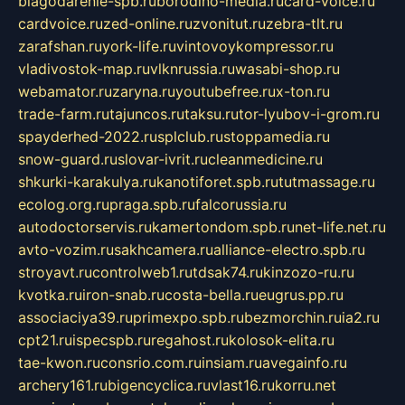
blagodarenie-spb.ru
borodino-media.ru
card-voice.ru
cardvoice.ru
zed-online.ru
zvonitut.ru
zebra-tlt.ru
zarafshan.ru
york-life.ru
vintovoykompressor.ru
vladivostok-map.ru
vlknrussia.ru
wasabi-shop.ru
webamator.ru
zaryna.ru
youtubefree.ru
x-ton.ru
trade-farm.ru
tajuncos.ru
taksu.ru
tor-lyubov-i-grom.ru
spayderhed-2022.ru
splclub.ru
stoppamedia.ru
snow-guard.ru
slovar-ivrit.ru
cleanmedicine.ru
shkurki-karakulya.ru
kanotiforet.spb.ru
tutmassage.ru
ecolog.org.ru
praga.spb.ru
falcorussia.ru
autodoctorservis.ru
kamertondom.spb.ru
net-life.net.ru
avto-vozim.ru
sakhcamera.ru
alliance-electro.spb.ru
stroyavt.ru
controlweb1.ru
tdsak74.ru
kinzozo-ru.ru
kvotka.ru
iron-snab.ru
costa-bella.ru
eugrus.pp.ru
associaciya39.ru
primexpo.spb.ru
bezmorchin.ru
ia2.ru
cpt21.ru
ispecspb.ru
regahost.ru
kolosok-elita.ru
tae-kwon.ru
consrio.com.ru
insiam.ru
avegainfo.ru
archery161.ru
bigencyclica.ru
vlast16.ru
korru.net