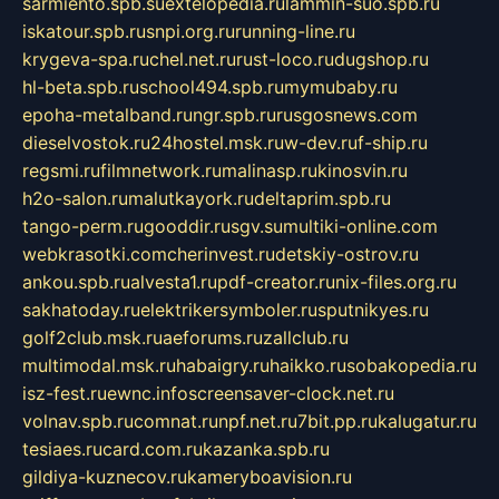
sarmiento.spb.su
extelopedia.ru
lammin-suo.spb.ru
iskatour.spb.ru
snpi.org.ru
running-line.ru
krygeva-spa.ru
chel.net.ru
rust-loco.ru
dugshop.ru
hl-beta.spb.ru
school494.spb.ru
mymubaby.ru
epoha-metalband.ru
ngr.spb.ru
rusgosnews.com
dieselvostok.ru
24hostel.msk.ru
w-dev.ru
f-ship.ru
regsmi.ru
filmnetwork.ru
malinasp.ru
kinosvin.ru
h2o-salon.ru
malutkayork.ru
deltaprim.spb.ru
tango-perm.ru
gooddir.ru
sgv.su
multiki-online.com
webkrasotki.com
cherinvest.ru
detskiy-ostrov.ru
ankou.spb.ru
alvesta1.ru
pdf-creator.ru
nix-files.org.ru
sakhatoday.ru
elektrikersymboler.ru
sputnikyes.ru
golf2club.msk.ru
aeforums.ru
zallclub.ru
multimodal.msk.ru
habaigry.ru
haikko.ru
sobakopedia.ru
isz-fest.ru
ewnc.info
screensaver-clock.net.ru
volnav.spb.ru
comnat.ru
npf.net.ru
7bit.pp.ru
kalugatur.ru
tesiaes.ru
card.com.ru
kazanka.spb.ru
gildiya-kuznecov.ru
kameryboavision.ru