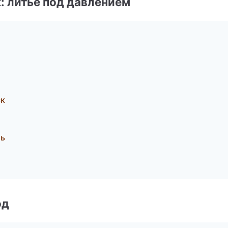
: литьё под давлением
ск
ль
од