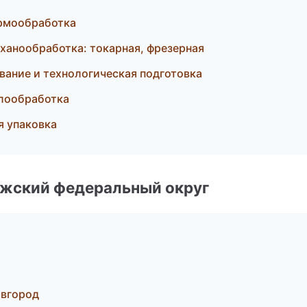
ермообработка
анообработка: токарная, фрезерная
ание и технологическая подготовка
ллообработка
 упаковка
лжский федеральный округ
овгород