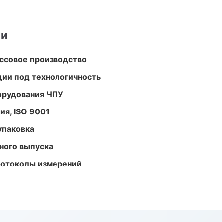
ми
ассовое производство
ции под технологичность
орудования ЧПУ
ия, ISO 9001
упаковка
ного выпуска
ротоколы измерений