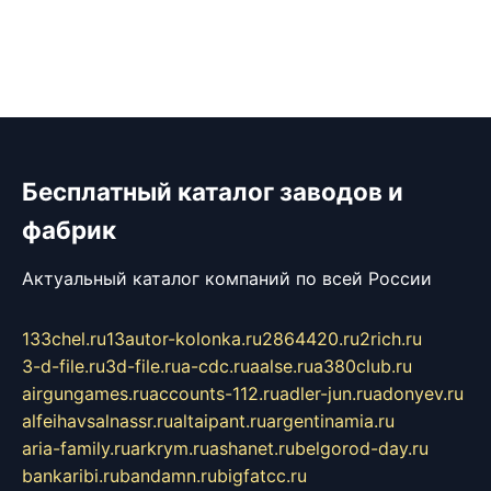
Бесплатный каталог заводов и
фабрик
Актуальный каталог компаний по всей России
133chel.ru
13autor-kolonka.ru
2864420.ru
2rich.ru
3-d-file.ru
3d-file.ru
a-cdc.ru
aalse.ru
a380club.ru
airgungames.ru
accounts-112.ru
adler-jun.ru
adonyev.ru
alfeihavsalnassr.ru
altaipant.ru
argentinamia.ru
aria-family.ru
arkrym.ru
ashanet.ru
belgorod-day.ru
bankaribi.ru
bandamn.ru
bigfatcc.ru