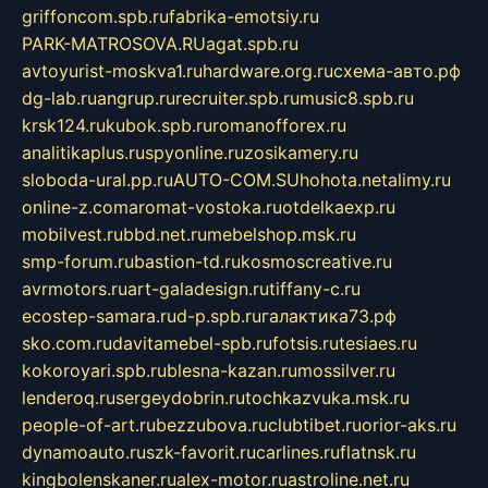
griffoncom.spb.ru
fabrika-emotsiy.ru
PARK-MATROSOVA.RU
agat.spb.ru
avtoyurist-moskva1.ru
hardware.org.ru
схема-авто.рф
dg-lab.ru
angrup.ru
recruiter.spb.ru
music8.spb.ru
krsk124.ru
kubok.spb.ru
romanofforex.ru
analitikaplus.ru
spyonline.ru
zosikamery.ru
sloboda-ural.pp.ru
AUTO-COM.SU
hohota.net
alimy.ru
online-z.com
aromat-vostoka.ru
otdelkaexp.ru
mobilvest.ru
bbd.net.ru
mebelshop.msk.ru
smp-forum.ru
bastion-td.ru
kosmoscreative.ru
avrmotors.ru
art-galadesign.ru
tiffany-c.ru
ecostep-samara.ru
d-p.spb.ru
галактика73.рф
sko.com.ru
davitamebel-spb.ru
fotsis.ru
tesiaes.ru
kokoroyari.spb.ru
blesna-kazan.ru
mossilver.ru
lenderoq.ru
sergeydobrin.ru
tochkazvuka.msk.ru
people-of-art.ru
bezzubova.ru
clubtibet.ru
orior-aks.ru
dynamoauto.ru
szk-favorit.ru
carlines.ru
flatnsk.ru
kingbolenskaner.ru
alex-motor.ru
astroline.net.ru