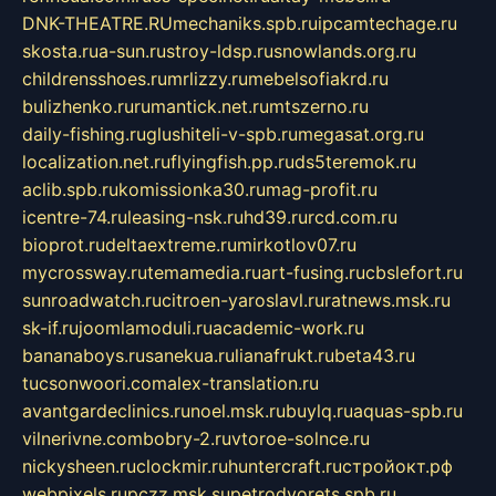
DNK-THEATRE.RU
mechaniks.spb.ru
ipcamtechage.ru
skosta.ru
a-sun.ru
stroy-ldsp.ru
snowlands.org.ru
childrensshoes.ru
mrlizzy.ru
mebelsofiakrd.ru
bulizhenko.ru
rumantick.net.ru
mtszerno.ru
daily-fishing.ru
glushiteli-v-spb.ru
megasat.org.ru
localization.net.ru
flyingfish.pp.ru
ds5teremok.ru
aclib.spb.ru
komissionka30.ru
mag-profit.ru
icentre-74.ru
leasing-nsk.ru
hd39.ru
rcd.com.ru
bioprot.ru
deltaextreme.ru
mirkotlov07.ru
mycrossway.ru
temamedia.ru
art-fusing.ru
cbslefort.ru
sunroadwatch.ru
citroen-yaroslavl.ru
ratnews.msk.ru
sk-if.ru
joomlamoduli.ru
academic-work.ru
bananaboys.ru
sanekua.ru
lianafrukt.ru
beta43.ru
tucsonwoori.com
alex-translation.ru
avantgardeclinics.ru
noel.msk.ru
buylq.ru
aquas-spb.ru
vilnerivne.com
bobry-2.ru
vtoroe-solnce.ru
nickysheen.ru
clockmir.ru
huntercraft.ru
стройокт.рф
webpixels.ru
pczz.msk.su
petrodvorets.spb.ru