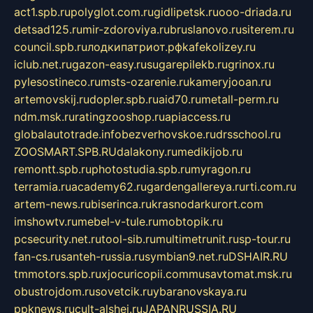
act1.spb.ru
polyglot.com.ru
gidlipetsk.ru
ooo-driada.ru
detsad125.ru
mir-zdoroviya.ru
bruslanovo.ru
siterem.ru
council.spb.ru
лодкипатриот.рф
kafekolizey.ru
iclub.net.ru
gazon-easy.ru
sugarepilekb.ru
grinox.ru
pylesostineco.ru
msts-ozarenie.ru
kameryjooan.ru
artemovskij.ru
dopler.spb.ru
aid70.ru
metall-perm.ru
ndm.msk.ru
ratingzooshop.ru
apiaccess.ru
globalautotrade.info
bezverhovskoe.ru
drsschool.ru
ZOOSMART.SPB.RU
dalakony.ru
medikijob.ru
remontt.spb.ru
photostudia.spb.ru
myragon.ru
terramia.ru
academy62.ru
gardengallereya.ru
rti.com.ru
artem-news.ru
biserinca.ru
krasnodarkurort.com
imshowtv.ru
mebel-v-tule.ru
mobtopik.ru
pcsecurity.net.ru
tool-sib.ru
multimetrunit.ru
sp-tour.ru
fan-cs.ru
santeh-russia.ru
symbian9.net.ru
DSHAIR.RU
tmmotors.spb.ru
xjocuricopii.com
musavtomat.msk.ru
obustrojdom.ru
sovetcik.ru
ybaranovskaya.ru
ppknews.ru
cult-alshei.ru
JAPANRUSSIA.RU