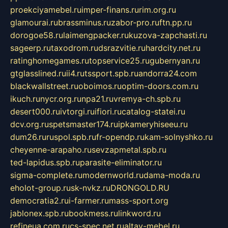
proekciyamebel.ru
imper-finans.ru
rim.org.ru
glamourai.ru
brassminus.ru
zabor-pro.ru
ftn.pp.ru
dorogoe58.ru
laimengpacker.ru
kuzova-zapchasti.ru
sageerp.ru
taxodrom.ru
dsrazvitie.ru
hardcity.net.ru
ratinghomegames.ru
topservice25.ru
gubernyan.ru
gtglasslined.ru
ii4.ru
tssport.spb.ru
andorra24.com
blackwallstreet.ru
oboimos.ru
optim-doors.com.ru
ikuch.ru
nycr.org.ru
npa21.ru
vremya-ch.spb.ru
desert000.ru
ivtorgi.ru
ifiori.ru
catalog-statei.ru
dcv.org.ru
spetsmaster174.ru
ipkameryhiseeu.ru
dum26.ru
ruspol.spb.ru
fr-opendp.ru
kam-solnyshko.ru
cheyenne-arapaho.ru
sevzapmetal.spb.ru
ted-lapidus.spb.ru
parasite-eliminator.ru
sigma-complete.ru
modernworld.ru
dama-moda.ru
eholot-group.ru
sk-nvkz.ru
DRONGOLD.RU
democratia2.ru
i-farmer.ru
mass-sport.org
jablonex.spb.ru
bookmess.ru
linkword.ru
refineua.com.ru
cs-spec.net.ru
altay-mebel.ru