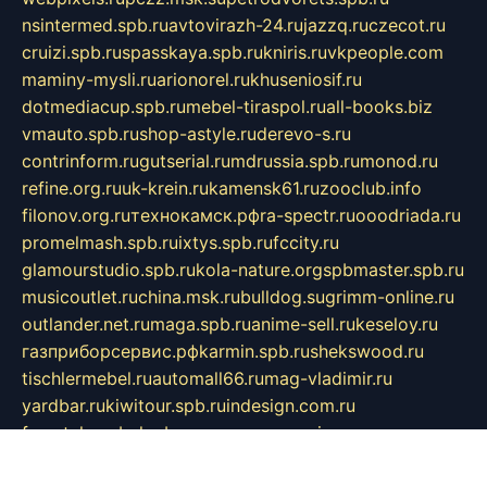
nsintermed.spb.ru
avtovirazh-24.ru
jazzq.ru
czecot.ru
cruizi.spb.ru
spasskaya.spb.ru
kniris.ru
vkpeople.com
maminy-mysli.ru
arionorel.ru
khuseniosif.ru
dotmediacup.spb.ru
mebel-tiraspol.ru
all-books.biz
vmauto.spb.ru
shop-astyle.ru
derevo-s.ru
contrinform.ru
gutserial.ru
mdrussia.spb.ru
monod.ru
refine.org.ru
uk-krein.ru
kamensk61.ru
zooclub.info
filonov.org.ru
технокамск.рф
ra-spectr.ru
ooodriada.ru
promelmash.spb.ru
ixtys.spb.ru
fccity.ru
glamourstudio.spb.ru
kola-nature.org
spbmaster.spb.ru
musicoutlet.ru
china.msk.ru
bulldog.su
grimm-online.ru
outlander.net.ru
maga.spb.ru
anime-sell.ru
keseloy.ru
газприборсервис.рф
karmin.spb.ru
shekswood.ru
tischlermebel.ru
automall66.ru
mag-vladimir.ru
yardbar.ru
kiwitour.spb.ru
indesign.com.ru
freestylemebel.ru
bany-samara.ru
rsei.ru
naidisvoyput.ru
mgsn-invest.ru
ipkamerasannce.ru
alicante-house.ru
ibelka74.ru
cozyhouse.info