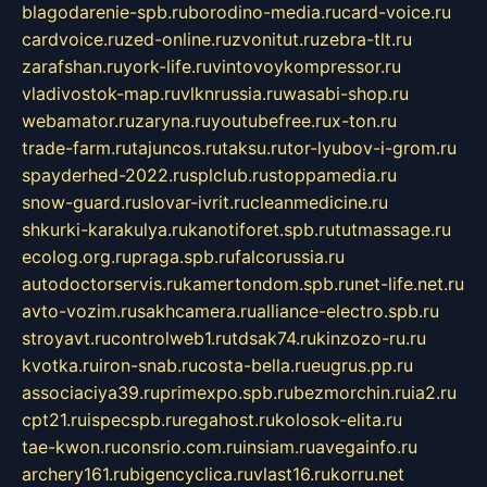
blagodarenie-spb.ru
borodino-media.ru
card-voice.ru
cardvoice.ru
zed-online.ru
zvonitut.ru
zebra-tlt.ru
zarafshan.ru
york-life.ru
vintovoykompressor.ru
vladivostok-map.ru
vlknrussia.ru
wasabi-shop.ru
webamator.ru
zaryna.ru
youtubefree.ru
x-ton.ru
trade-farm.ru
tajuncos.ru
taksu.ru
tor-lyubov-i-grom.ru
spayderhed-2022.ru
splclub.ru
stoppamedia.ru
snow-guard.ru
slovar-ivrit.ru
cleanmedicine.ru
shkurki-karakulya.ru
kanotiforet.spb.ru
tutmassage.ru
ecolog.org.ru
praga.spb.ru
falcorussia.ru
autodoctorservis.ru
kamertondom.spb.ru
net-life.net.ru
avto-vozim.ru
sakhcamera.ru
alliance-electro.spb.ru
stroyavt.ru
controlweb1.ru
tdsak74.ru
kinzozo-ru.ru
kvotka.ru
iron-snab.ru
costa-bella.ru
eugrus.pp.ru
associaciya39.ru
primexpo.spb.ru
bezmorchin.ru
ia2.ru
cpt21.ru
ispecspb.ru
regahost.ru
kolosok-elita.ru
tae-kwon.ru
consrio.com.ru
insiam.ru
avegainfo.ru
archery161.ru
bigencyclica.ru
vlast16.ru
korru.net