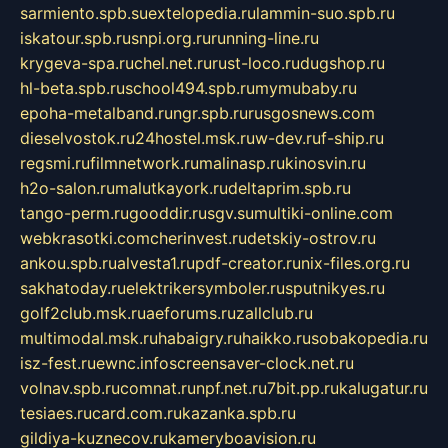
sarmiento.spb.su
extelopedia.ru
lammin-suo.spb.ru
iskatour.spb.ru
snpi.org.ru
running-line.ru
krygeva-spa.ru
chel.net.ru
rust-loco.ru
dugshop.ru
hl-beta.spb.ru
school494.spb.ru
mymubaby.ru
epoha-metalband.ru
ngr.spb.ru
rusgosnews.com
dieselvostok.ru
24hostel.msk.ru
w-dev.ru
f-ship.ru
regsmi.ru
filmnetwork.ru
malinasp.ru
kinosvin.ru
h2o-salon.ru
malutkayork.ru
deltaprim.spb.ru
tango-perm.ru
gooddir.ru
sgv.su
multiki-online.com
webkrasotki.com
cherinvest.ru
detskiy-ostrov.ru
ankou.spb.ru
alvesta1.ru
pdf-creator.ru
nix-files.org.ru
sakhatoday.ru
elektrikersymboler.ru
sputnikyes.ru
golf2club.msk.ru
aeforums.ru
zallclub.ru
multimodal.msk.ru
habaigry.ru
haikko.ru
sobakopedia.ru
isz-fest.ru
ewnc.info
screensaver-clock.net.ru
volnav.spb.ru
comnat.ru
npf.net.ru
7bit.pp.ru
kalugatur.ru
tesiaes.ru
card.com.ru
kazanka.spb.ru
gildiya-kuznecov.ru
kameryboavision.ru