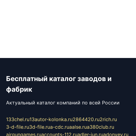
Бесплатный каталог заводов и
фабрик
Актуальный каталог компаний по всей России
133chel.ru
13autor-kolonka.ru
2864420.ru
2rich.ru
3-d-file.ru
3d-file.ru
a-cdc.ru
aalse.ru
a380club.ru
airgungames.ru
accounts-112.ru
adler-jun.ru
adonyev.ru