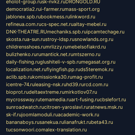
eholot-group.ru
sk-nvkz.ru
DRONGOLD.RU
democratia2.ru
i-farmer.ru
mass-sport.org
jablonex.spb.ru
bookmess.ru
linkword.ru
refineua.com.ru
cs-spec.net.ru
altay-mebel.ru
DNK-THEATRE.RU
mechaniks.spb.ru
ipcamtechage.ru
skosta.ru
a-sun.ru
stroy-ldsp.ru
snowlands.org.ru
childrensshoes.ru
mrlizzy.ru
mebelsofiakrd.ru
bulizhenko.ru
rumantick.net.ru
mtszerno.ru
daily-fishing.ru
glushiteli-v-spb.ru
megasat.org.ru
localization.net.ru
flyingfish.pp.ru
ds5teremok.ru
aclib.spb.ru
komissionka30.ru
mag-profit.ru
icentre-74.ru
leasing-nsk.ru
hd39.ru
rcd.com.ru
bioprot.ru
deltaextreme.ru
mirkotlov07.ru
mycrossway.ru
temamedia.ru
art-fusing.ru
cbslefort.ru
sunroadwatch.ru
citroen-yaroslavl.ru
ratnews.msk.ru
sk-if.ru
joomlamoduli.ru
academic-work.ru
bananaboys.ru
sanekua.ru
lianafrukt.ru
beta43.ru
tucsonwoori.com
alex-translation.ru