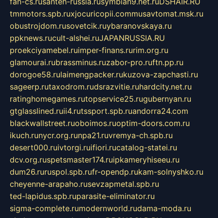
fan-cs.ru
santeh-russia.ru
symbian9.net.ru
DSHAIR.RU
tmmotors.spb.ru
xjocuricopii.com
musavtomat.msk.ru
obustrojdom.ru
sovetcik.ru
ybaranovskaya.ru
ppknews.ru
cult-alshei.ru
JAPANRUSSIA.RU
proekciyamebel.ru
imper-finans.ru
rim.org.ru
glamourai.ru
brassminus.ru
zabor-pro.ru
ftn.pp.ru
dorogoe58.ru
laimengpacker.ru
kuzova-zapchasti.ru
sageerp.ru
taxodrom.ru
dsrazvitie.ru
hardcity.net.ru
ratinghomegames.ru
topservice25.ru
gubernyan.ru
gtglasslined.ru
ii4.ru
tssport.spb.ru
andorra24.com
blackwallstreet.ru
oboimos.ru
optim-doors.com.ru
ikuch.ru
nycr.org.ru
npa21.ru
vremya-ch.spb.ru
desert000.ru
ivtorgi.ru
ifiori.ru
catalog-statei.ru
dcv.org.ru
spetsmaster174.ru
ipkameryhiseeu.ru
dum26.ru
ruspol.spb.ru
fr-opendp.ru
kam-solnyshko.ru
cheyenne-arapaho.ru
sevzapmetal.spb.ru
ted-lapidus.spb.ru
parasite-eliminator.ru
sigma-complete.ru
modernworld.ru
dama-moda.ru