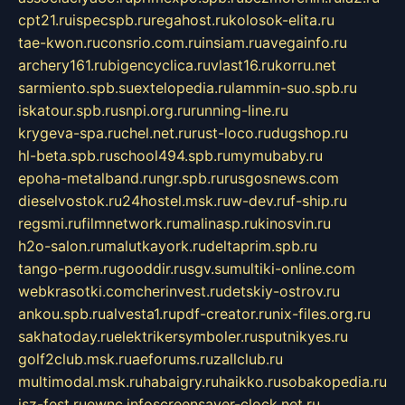
cpt21.ru
ispecspb.ru
regahost.ru
kolosok-elita.ru
tae-kwon.ru
consrio.com.ru
insiam.ru
avegainfo.ru
archery161.ru
bigencyclica.ru
vlast16.ru
korru.net
sarmiento.spb.su
extelopedia.ru
lammin-suo.spb.ru
iskatour.spb.ru
snpi.org.ru
running-line.ru
krygeva-spa.ru
chel.net.ru
rust-loco.ru
dugshop.ru
hl-beta.spb.ru
school494.spb.ru
mymubaby.ru
epoha-metalband.ru
ngr.spb.ru
rusgosnews.com
dieselvostok.ru
24hostel.msk.ru
w-dev.ru
f-ship.ru
regsmi.ru
filmnetwork.ru
malinasp.ru
kinosvin.ru
h2o-salon.ru
malutkayork.ru
deltaprim.spb.ru
tango-perm.ru
gooddir.ru
sgv.su
multiki-online.com
webkrasotki.com
cherinvest.ru
detskiy-ostrov.ru
ankou.spb.ru
alvesta1.ru
pdf-creator.ru
nix-files.org.ru
sakhatoday.ru
elektrikersymboler.ru
sputnikyes.ru
golf2club.msk.ru
aeforums.ru
zallclub.ru
multimodal.msk.ru
habaigry.ru
haikko.ru
sobakopedia.ru
isz-fest.ru
ewnc.info
screensaver-clock.net.ru