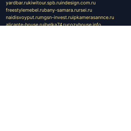
yardbar.ru
kiwitour.spb.ru
indesign.com.ru
freestylemebel.ru
bany-samara.ru
rsei.ru
naidisvoyput.ru
mgsn-invest.ru
ipkamerasannce.ru
alicante-house.ru
ibelka74.ru
cozyhouse.info
vlkargalev-studio.ru
700mb.ru
figura-ufa.ru
alina-live.ru
belarusiannews.ru
womenknow.ru
dos-vniimk.ru
sega.net.ru
dv.net.ru
phenomenonsofhistory.com
telesputnik.net.ru
wall.pp.ru
pylesosroidmi.ru
gtc-clan.ru
cligs.ru
bibikazap.ru
popova.org.ru
netwhistler.spb.ru
bellvil.ru
bonzon.ru
iss-vladik.ru
defiparis.net.ru
las-gryzas.ru
amku.ru
electednews.spb.ru
feather.org.ru
spar72.ru
tankiigri.ru
dominus.com.ru
ibtree.ru
sanykool.pp.ru
unixlib.org.ru
menatep.spb.ru
gartenterrassen.ru
printeka.ru
skvozilka.com.ru
parkovka-pub.ru
lovemobi.ru
art-ru.ru
emulatorz.com.ru
alucomp.com.ru
tatforum.com.ru
alternativa-profi.ru
dermakler.ru
artsurvey.ru
aredir.ru
khimspas.ru
centr-maxi.ru
2018r.ru