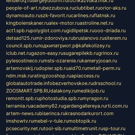
lenderoq.ru
sergeydobrin.ru
tochkazvuka.msk.ru
people-of-art.ru
bezzubova.ru
clubtibet.ru
orior-aks.ru
dynamoauto.ru
szk-favorit.ru
carlines.ru
flatnsk.ru
kingbolenskaner.ru
alex-motor.ru
astroline.net.ru
act1.spb.ru
polyglot.com.ru
gidlipetsk.ru
ooo-driada.ru
detsad125.ru
mir-zdoroviya.ru
bruslanovo.ru
siterem.ru
council.spb.ru
лодкипатриот.рф
kafekolizey.ru
iclub.net.ru
gazon-easy.ru
sugarepilekb.ru
grinox.ru
pylesostineco.ru
msts-ozarenie.ru
kameryjooan.ru
artemovskij.ru
dopler.spb.ru
aid70.ru
metall-perm.ru
ndm.msk.ru
ratingzooshop.ru
apiaccess.ru
globalautotrade.info
bezverhovskoe.ru
drsschool.ru
ZOOSMART.SPB.RU
dalakony.ru
medikijob.ru
remontt.spb.ru
photostudia.spb.ru
myragon.ru
terramia.ru
academy62.ru
gardengallereya.ru
rti.com.ru
artem-news.ru
biserinca.ru
krasnodarkurort.com
imshowtv.ru
mebel-v-tule.ru
mobtopik.ru
pcsecurity.net.ru
tool-sib.ru
multimetrunit.ru
sp-tour.ru