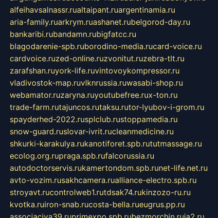
alfeihavsalnassr.ru
altaipant.ru
argentinamia.ru
aria-family.ru
arkrym.ru
ashanet.ru
belgorod-day.ru
bankaribi.ru
bandamn.ru
bigfatcc.ru
blagodarenie-spb.ru
borodino-media.ru
card-voice.ru
cardvoice.ru
zed-online.ru
zvonitut.ru
zebra-tlt.ru
zarafshan.ru
york-life.ru
vintovoykompressor.ru
vladivostok-map.ru
vlknrussia.ru
wasabi-shop.ru
webamator.ru
zaryna.ru
youtubefree.ru
x-ton.ru
trade-farm.ru
tajuncos.ru
taksu.ru
tor-lyubov-i-grom.ru
spayderhed-2022.ru
splclub.ru
stoppamedia.ru
snow-guard.ru
slovar-ivrit.ru
cleanmedicine.ru
shkurki-karakulya.ru
kanotiforet.spb.ru
tutmassage.ru
ecolog.org.ru
praga.spb.ru
falcorussia.ru
autodoctorservis.ru
kamertondom.spb.ru
net-life.net.ru
avto-vozim.ru
sakhcamera.ru
alliance-electro.spb.ru
stroyavt.ru
controlweb1.ru
tdsak74.ru
kinzozo-ru.ru
kvotka.ru
iron-snab.ru
costa-bella.ru
eugrus.pp.ru
associaciya39.ru
primexpo.spb.ru
bezmorchin.ru
ia2.ru