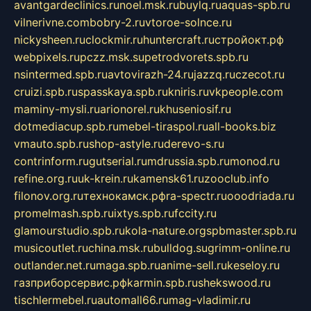
avantgardeclinics.ru
noel.msk.ru
buylq.ru
aquas-spb.ru
vilnerivne.com
bobry-2.ru
vtoroe-solnce.ru
nickysheen.ru
clockmir.ru
huntercraft.ru
стройокт.рф
webpixels.ru
pczz.msk.su
petrodvorets.spb.ru
nsintermed.spb.ru
avtovirazh-24.ru
jazzq.ru
czecot.ru
cruizi.spb.ru
spasskaya.spb.ru
kniris.ru
vkpeople.com
maminy-mysli.ru
arionorel.ru
khuseniosif.ru
dotmediacup.spb.ru
mebel-tiraspol.ru
all-books.biz
vmauto.spb.ru
shop-astyle.ru
derevo-s.ru
contrinform.ru
gutserial.ru
mdrussia.spb.ru
monod.ru
refine.org.ru
uk-krein.ru
kamensk61.ru
zooclub.info
filonov.org.ru
технокамск.рф
ra-spectr.ru
ooodriada.ru
promelmash.spb.ru
ixtys.spb.ru
fccity.ru
glamourstudio.spb.ru
kola-nature.org
spbmaster.spb.ru
musicoutlet.ru
china.msk.ru
bulldog.su
grimm-online.ru
outlander.net.ru
maga.spb.ru
anime-sell.ru
keseloy.ru
газприборсервис.рф
karmin.spb.ru
shekswood.ru
tischlermebel.ru
automall66.ru
mag-vladimir.ru