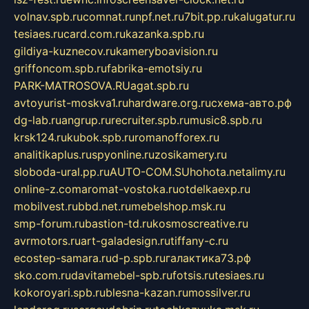
volnav.spb.ru
comnat.ru
npf.net.ru
7bit.pp.ru
kalugatur.ru
tesiaes.ru
card.com.ru
kazanka.spb.ru
gildiya-kuznecov.ru
kameryboavision.ru
griffoncom.spb.ru
fabrika-emotsiy.ru
PARK-MATROSOVA.RU
agat.spb.ru
avtoyurist-moskva1.ru
hardware.org.ru
схема-авто.рф
dg-lab.ru
angrup.ru
recruiter.spb.ru
music8.spb.ru
krsk124.ru
kubok.spb.ru
romanofforex.ru
analitikaplus.ru
spyonline.ru
zosikamery.ru
sloboda-ural.pp.ru
AUTO-COM.SU
hohota.net
alimy.ru
online-z.com
aromat-vostoka.ru
otdelkaexp.ru
mobilvest.ru
bbd.net.ru
mebelshop.msk.ru
smp-forum.ru
bastion-td.ru
kosmoscreative.ru
avrmotors.ru
art-galadesign.ru
tiffany-c.ru
ecostep-samara.ru
d-p.spb.ru
галактика73.рф
sko.com.ru
davitamebel-spb.ru
fotsis.ru
tesiaes.ru
kokoroyari.spb.ru
blesna-kazan.ru
mossilver.ru