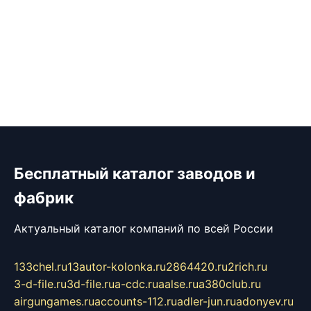
Бесплатный каталог заводов и
фабрик
Актуальный каталог компаний по всей России
133chel.ru
13autor-kolonka.ru
2864420.ru
2rich.ru
3-d-file.ru
3d-file.ru
a-cdc.ru
aalse.ru
a380club.ru
airgungames.ru
accounts-112.ru
adler-jun.ru
adonyev.ru