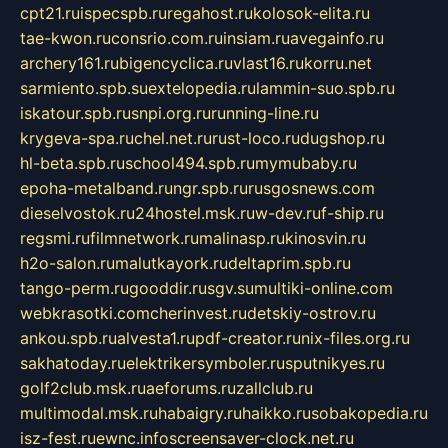
cpt21.ru
ispecspb.ru
regahost.ru
kolosok-elita.ru
tae-kwon.ru
consrio.com.ru
insiam.ru
avegainfo.ru
archery161.ru
bigencyclica.ru
vlast16.ru
korru.net
sarmiento.spb.su
extelopedia.ru
lammin-suo.spb.ru
iskatour.spb.ru
snpi.org.ru
running-line.ru
krygeva-spa.ru
chel.net.ru
rust-loco.ru
dugshop.ru
hl-beta.spb.ru
school494.spb.ru
mymubaby.ru
epoha-metalband.ru
ngr.spb.ru
rusgosnews.com
dieselvostok.ru
24hostel.msk.ru
w-dev.ru
f-ship.ru
regsmi.ru
filmnetwork.ru
malinasp.ru
kinosvin.ru
h2o-salon.ru
malutkayork.ru
deltaprim.spb.ru
tango-perm.ru
gooddir.ru
sgv.su
multiki-online.com
webkrasotki.com
cherinvest.ru
detskiy-ostrov.ru
ankou.spb.ru
alvesta1.ru
pdf-creator.ru
nix-files.org.ru
sakhatoday.ru
elektrikersymboler.ru
sputnikyes.ru
golf2club.msk.ru
aeforums.ru
zallclub.ru
multimodal.msk.ru
habaigry.ru
haikko.ru
sobakopedia.ru
isz-fest.ru
ewnc.info
screensaver-clock.net.ru