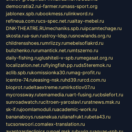
democratia2.ru
i-farmer.ru
mass-sport.org
jablonex.spb.ru
bookmess.ru
linkword.ru
refineua.com.ru
cs-spec.net.ru
altay-mebel.ru
DNK-THEATRE.RU
mechaniks.spb.ru
ipcamtechage.ru
skosta.ru
a-sun.ru
stroy-ldsp.ru
snowlands.org.ru
childrensshoes.ru
mrlizzy.ru
mebelsofiakrd.ru
bulizhenko.ru
rumantick.net.ru
mtszerno.ru
daily-fishing.ru
glushiteli-v-spb.ru
megasat.org.ru
localization.net.ru
flyingfish.pp.ru
ds5teremok.ru
aclib.spb.ru
komissionka30.ru
mag-profit.ru
icentre-74.ru
leasing-nsk.ru
hd39.ru
rcd.com.ru
bioprot.ru
deltaextreme.ru
mirkotlov07.ru
mycrossway.ru
temamedia.ru
art-fusing.ru
cbslefort.ru
sunroadwatch.ru
citroen-yaroslavl.ru
ratnews.msk.ru
sk-if.ru
joomlamoduli.ru
academic-work.ru
bananaboys.ru
sanekua.ru
lianafrukt.ru
beta43.ru
tucsonwoori.com
alex-translation.ru
avantgardeclinics.ru
noel.msk.ru
buylq.ru
aquas-spb.ru