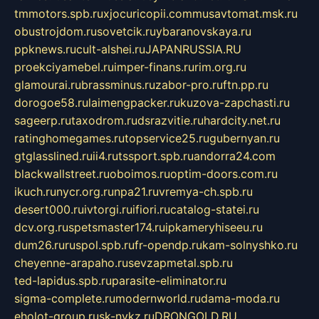
tmmotors.spb.ru
xjocuricopii.com
musavtomat.msk.ru
obustrojdom.ru
sovetcik.ru
ybaranovskaya.ru
ppknews.ru
cult-alshei.ru
JAPANRUSSIA.RU
proekciyamebel.ru
imper-finans.ru
rim.org.ru
glamourai.ru
brassminus.ru
zabor-pro.ru
ftn.pp.ru
dorogoe58.ru
laimengpacker.ru
kuzova-zapchasti.ru
sageerp.ru
taxodrom.ru
dsrazvitie.ru
hardcity.net.ru
ratinghomegames.ru
topservice25.ru
gubernyan.ru
gtglasslined.ru
ii4.ru
tssport.spb.ru
andorra24.com
blackwallstreet.ru
oboimos.ru
optim-doors.com.ru
ikuch.ru
nycr.org.ru
npa21.ru
vremya-ch.spb.ru
desert000.ru
ivtorgi.ru
ifiori.ru
catalog-statei.ru
dcv.org.ru
spetsmaster174.ru
ipkameryhiseeu.ru
dum26.ru
ruspol.spb.ru
fr-opendp.ru
kam-solnyshko.ru
cheyenne-arapaho.ru
sevzapmetal.spb.ru
ted-lapidus.spb.ru
parasite-eliminator.ru
sigma-complete.ru
modernworld.ru
dama-moda.ru
eholot-group.ru
sk-nvkz.ru
DRONGOLD.RU