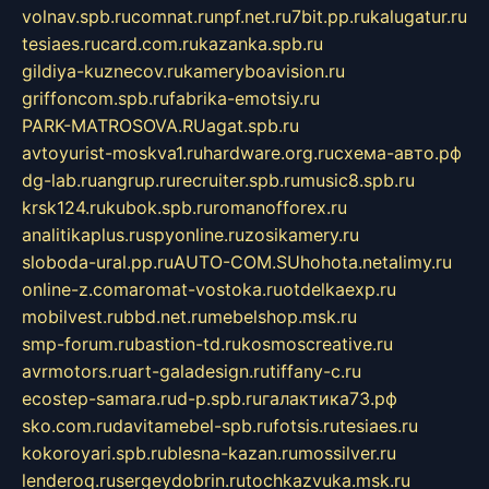
volnav.spb.ru
comnat.ru
npf.net.ru
7bit.pp.ru
kalugatur.ru
tesiaes.ru
card.com.ru
kazanka.spb.ru
gildiya-kuznecov.ru
kameryboavision.ru
griffoncom.spb.ru
fabrika-emotsiy.ru
PARK-MATROSOVA.RU
agat.spb.ru
avtoyurist-moskva1.ru
hardware.org.ru
схема-авто.рф
dg-lab.ru
angrup.ru
recruiter.spb.ru
music8.spb.ru
krsk124.ru
kubok.spb.ru
romanofforex.ru
analitikaplus.ru
spyonline.ru
zosikamery.ru
sloboda-ural.pp.ru
AUTO-COM.SU
hohota.net
alimy.ru
online-z.com
aromat-vostoka.ru
otdelkaexp.ru
mobilvest.ru
bbd.net.ru
mebelshop.msk.ru
smp-forum.ru
bastion-td.ru
kosmoscreative.ru
avrmotors.ru
art-galadesign.ru
tiffany-c.ru
ecostep-samara.ru
d-p.spb.ru
галактика73.рф
sko.com.ru
davitamebel-spb.ru
fotsis.ru
tesiaes.ru
kokoroyari.spb.ru
blesna-kazan.ru
mossilver.ru
lenderoq.ru
sergeydobrin.ru
tochkazvuka.msk.ru