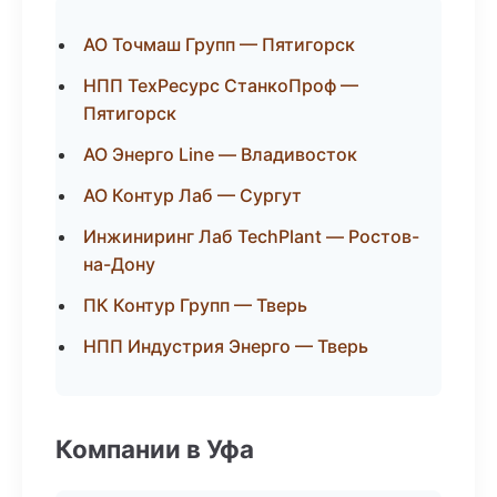
АО Точмаш Групп — Пятигорск
НПП ТехРесурс СтанкоПроф —
Пятигорск
АО Энерго Line — Владивосток
АО Контур Лаб — Сургут
Инжиниринг Лаб TechPlant — Ростов-
на-Дону
ПК Контур Групп — Тверь
НПП Индустрия Энерго — Тверь
Компании в Уфа