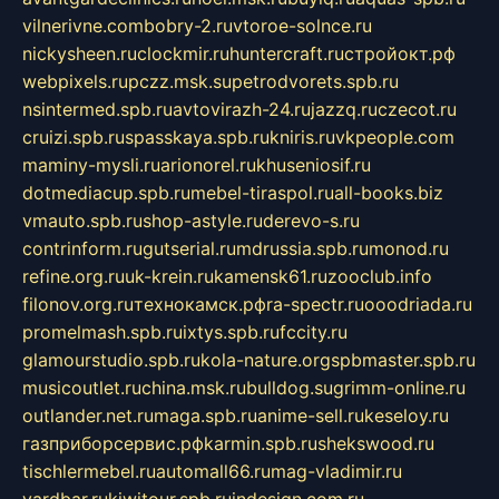
vilnerivne.com
bobry-2.ru
vtoroe-solnce.ru
nickysheen.ru
clockmir.ru
huntercraft.ru
стройокт.рф
webpixels.ru
pczz.msk.su
petrodvorets.spb.ru
nsintermed.spb.ru
avtovirazh-24.ru
jazzq.ru
czecot.ru
cruizi.spb.ru
spasskaya.spb.ru
kniris.ru
vkpeople.com
maminy-mysli.ru
arionorel.ru
khuseniosif.ru
dotmediacup.spb.ru
mebel-tiraspol.ru
all-books.biz
vmauto.spb.ru
shop-astyle.ru
derevo-s.ru
contrinform.ru
gutserial.ru
mdrussia.spb.ru
monod.ru
refine.org.ru
uk-krein.ru
kamensk61.ru
zooclub.info
filonov.org.ru
технокамск.рф
ra-spectr.ru
ooodriada.ru
promelmash.spb.ru
ixtys.spb.ru
fccity.ru
glamourstudio.spb.ru
kola-nature.org
spbmaster.spb.ru
musicoutlet.ru
china.msk.ru
bulldog.su
grimm-online.ru
outlander.net.ru
maga.spb.ru
anime-sell.ru
keseloy.ru
газприборсервис.рф
karmin.spb.ru
shekswood.ru
tischlermebel.ru
automall66.ru
mag-vladimir.ru