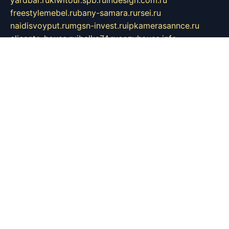
yardbar.ru
kiwitour.spb.ru
indesign.com.ru
freestylemebel.ru
bany-samara.ru
rsei.ru
naidisvoyput.ru
mgsn-invest.ru
ipkamerasannce.ru
alicante-house.ru
ibelka74.ru
cozyhouse.info
vlkargalev-studio.ru
700mb.ru
figura-ufa.ru
alina-live.ru
belarusiannews.ru
womenknow.ru
dos-vniimk.ru
sega.net.ru
dv.net.ru
phenomenonsofhistory.com
telesputnik.net.ru
wall.pp.ru
pylesosroidmi.ru
gtc-clan.ru
cligs.ru
bibikazap.ru
popova.org.ru
netwhistler.spb.ru
bellvil.ru
bonzon.ru
iss-vladik.ru
defiparis.net.ru
las-gryzas.ru
amku.ru
electednews.spb.ru
feather.org.ru
spar72.ru
tankiigri.ru
dominus.com.ru
ibtree.ru
sanykool.pp.ru
unixlib.org.ru
menatep.spb.ru
gartenterrassen.ru
printeka.ru
skvozilka.com.ru
parkovka-pub.ru
lovemobi.ru
art-ru.ru
emulatorz.com.ru
alucomp.com.ru
tatforum.com.ru
alternativa-profi.ru
dermakler.ru
artsurvey.ru
aredir.ru
khimspas.ru
centr-maxi.ru
2018r.ru