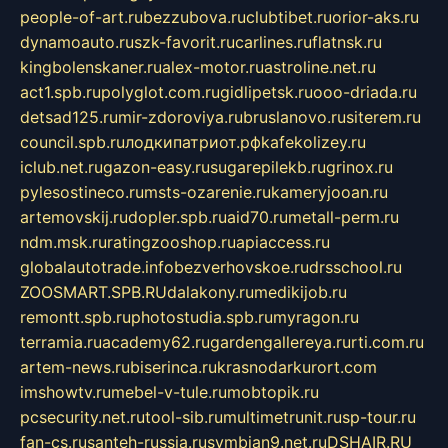
people-of-art.ru
bezzubova.ru
clubtibet.ru
orior-aks.ru
dynamoauto.ru
szk-favorit.ru
carlines.ru
flatnsk.ru
kingbolenskaner.ru
alex-motor.ru
astroline.net.ru
act1.spb.ru
polyglot.com.ru
gidlipetsk.ru
ooo-driada.ru
detsad125.ru
mir-zdoroviya.ru
bruslanovo.ru
siterem.ru
council.spb.ru
лодкипатриот.рф
kafekolizey.ru
iclub.net.ru
gazon-easy.ru
sugarepilekb.ru
grinox.ru
pylesostineco.ru
msts-ozarenie.ru
kameryjooan.ru
artemovskij.ru
dopler.spb.ru
aid70.ru
metall-perm.ru
ndm.msk.ru
ratingzooshop.ru
apiaccess.ru
globalautotrade.info
bezverhovskoe.ru
drsschool.ru
ZOOSMART.SPB.RU
dalakony.ru
medikijob.ru
remontt.spb.ru
photostudia.spb.ru
myragon.ru
terramia.ru
academy62.ru
gardengallereya.ru
rti.com.ru
artem-news.ru
biserinca.ru
krasnodarkurort.com
imshowtv.ru
mebel-v-tule.ru
mobtopik.ru
pcsecurity.net.ru
tool-sib.ru
multimetrunit.ru
sp-tour.ru
fan-cs.ru
santeh-russia.ru
symbian9.net.ru
DSHAIR.RU