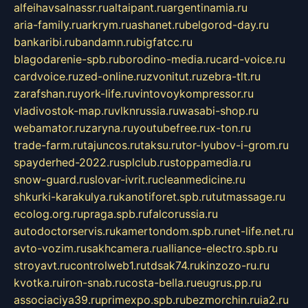
alfeihavsalnassr.ru
altaipant.ru
argentinamia.ru
aria-family.ru
arkrym.ru
ashanet.ru
belgorod-day.ru
bankaribi.ru
bandamn.ru
bigfatcc.ru
blagodarenie-spb.ru
borodino-media.ru
card-voice.ru
cardvoice.ru
zed-online.ru
zvonitut.ru
zebra-tlt.ru
zarafshan.ru
york-life.ru
vintovoykompressor.ru
vladivostok-map.ru
vlknrussia.ru
wasabi-shop.ru
webamator.ru
zaryna.ru
youtubefree.ru
x-ton.ru
trade-farm.ru
tajuncos.ru
taksu.ru
tor-lyubov-i-grom.ru
spayderhed-2022.ru
splclub.ru
stoppamedia.ru
snow-guard.ru
slovar-ivrit.ru
cleanmedicine.ru
shkurki-karakulya.ru
kanotiforet.spb.ru
tutmassage.ru
ecolog.org.ru
praga.spb.ru
falcorussia.ru
autodoctorservis.ru
kamertondom.spb.ru
net-life.net.ru
avto-vozim.ru
sakhcamera.ru
alliance-electro.spb.ru
stroyavt.ru
controlweb1.ru
tdsak74.ru
kinzozo-ru.ru
kvotka.ru
iron-snab.ru
costa-bella.ru
eugrus.pp.ru
associaciya39.ru
primexpo.spb.ru
bezmorchin.ru
ia2.ru