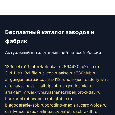
Бесплатный каталог заводов и
фабрик
Актуальный каталог компаний по всей России
133chel.ru
13autor-kolonka.ru
2864420.ru
2rich.ru
3-d-file.ru
3d-file.ru
a-cdc.ru
aalse.ru
a380club.ru
airgungames.ru
accounts-112.ru
adler-jun.ru
adonyev.ru
alfeihavsalnassr.ru
altaipant.ru
argentinamia.ru
aria-family.ru
arkrym.ru
ashanet.ru
belgorod-day.ru
bankaribi.ru
bandamn.ru
bigfatcc.ru
blagodarenie-spb.ru
borodino-media.ru
card-voice.ru
cardvoice.ru
zed-online.ru
zvonitut.ru
zebra-tlt.ru