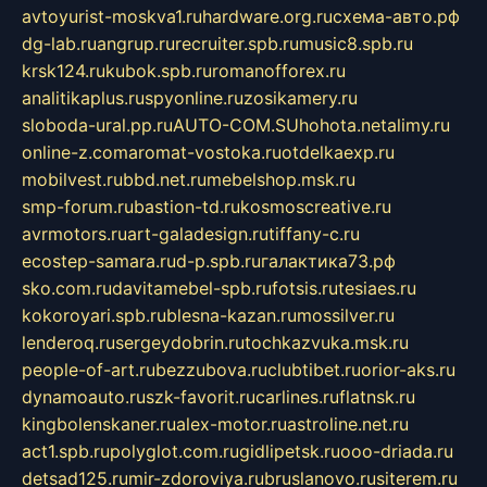
avtoyurist-moskva1.ru
hardware.org.ru
схема-авто.рф
dg-lab.ru
angrup.ru
recruiter.spb.ru
music8.spb.ru
krsk124.ru
kubok.spb.ru
romanofforex.ru
analitikaplus.ru
spyonline.ru
zosikamery.ru
sloboda-ural.pp.ru
AUTO-COM.SU
hohota.net
alimy.ru
online-z.com
aromat-vostoka.ru
otdelkaexp.ru
mobilvest.ru
bbd.net.ru
mebelshop.msk.ru
smp-forum.ru
bastion-td.ru
kosmoscreative.ru
avrmotors.ru
art-galadesign.ru
tiffany-c.ru
ecostep-samara.ru
d-p.spb.ru
галактика73.рф
sko.com.ru
davitamebel-spb.ru
fotsis.ru
tesiaes.ru
kokoroyari.spb.ru
blesna-kazan.ru
mossilver.ru
lenderoq.ru
sergeydobrin.ru
tochkazvuka.msk.ru
people-of-art.ru
bezzubova.ru
clubtibet.ru
orior-aks.ru
dynamoauto.ru
szk-favorit.ru
carlines.ru
flatnsk.ru
kingbolenskaner.ru
alex-motor.ru
astroline.net.ru
act1.spb.ru
polyglot.com.ru
gidlipetsk.ru
ooo-driada.ru
detsad125.ru
mir-zdoroviya.ru
bruslanovo.ru
siterem.ru