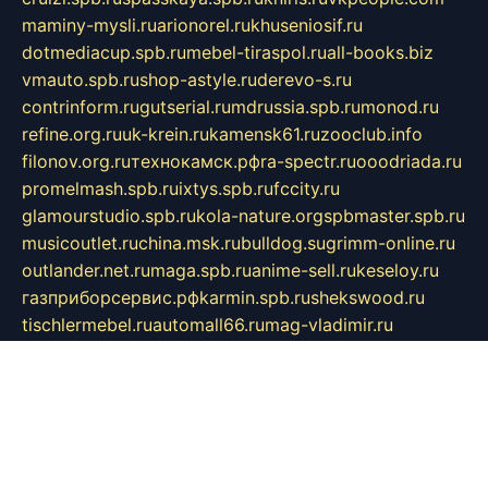
maminy-mysli.ru
arionorel.ru
khuseniosif.ru
dotmediacup.spb.ru
mebel-tiraspol.ru
all-books.biz
vmauto.spb.ru
shop-astyle.ru
derevo-s.ru
contrinform.ru
gutserial.ru
mdrussia.spb.ru
monod.ru
refine.org.ru
uk-krein.ru
kamensk61.ru
zooclub.info
filonov.org.ru
технокамск.рф
ra-spectr.ru
ooodriada.ru
promelmash.spb.ru
ixtys.spb.ru
fccity.ru
glamourstudio.spb.ru
kola-nature.org
spbmaster.spb.ru
musicoutlet.ru
china.msk.ru
bulldog.su
grimm-online.ru
outlander.net.ru
maga.spb.ru
anime-sell.ru
keseloy.ru
газприборсервис.рф
karmin.spb.ru
shekswood.ru
tischlermebel.ru
automall66.ru
mag-vladimir.ru
yardbar.ru
kiwitour.spb.ru
indesign.com.ru
freestylemebel.ru
bany-samara.ru
rsei.ru
naidisvoyput.ru
mgsn-invest.ru
ipkamerasannce.ru
alicante-house.ru
ibelka74.ru
cozyhouse.info
vlkargalev-studio.ru
700mb.ru
figura-ufa.ru
alina-live.ru