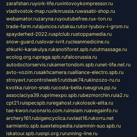
zarafshan.ru
york-life.ru
vintovoykompressor.ru
vladivostok-map.ru
vlknrussia.ru
wasabi-shop.ru
webamator.ru
zaryna.ru
youtubefree.ru
x-ton.ru
trade-farm.ru
tajuncos.ru
taksu.ru
tor-lyubov-i-grom.ru
spayderhed-2022.ru
splclub.ru
stoppamedia.ru
snow-guard.ru
slovar-ivrit.ru
cleanmedicine.ru
shkurki-karakulya.ru
kanotiforet.spb.ru
tutmassage.ru
ecolog.org.ru
praga.spb.ru
falcorussia.ru
autodoctorservis.ru
kamertondom.spb.ru
net-life.net.ru
avto-vozim.ru
sakhcamera.ru
alliance-electro.spb.ru
stroyavt.ru
controlweb1.ru
tdsak74.ru
kinzozo-ru.ru
kvotka.ru
iron-snab.ru
costa-bella.ru
eugrus.pp.ru
associaciya39.ru
primexpo.spb.ru
bezmorchin.ru
ia2.ru
cpt21.ru
ispecspb.ru
regahost.ru
kolosok-elita.ru
tae-kwon.ru
consrio.com.ru
insiam.ru
avegainfo.ru
archery161.ru
bigencyclica.ru
vlast16.ru
korru.net
sarmiento.spb.su
extelopedia.ru
lammin-suo.spb.ru
iskatour.spb.ru
snpi.org.ru
running-line.ru