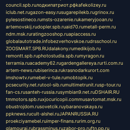
council.spb.ru
лодкипатриот.рф
kafekolizey.ru
iclub.net.ru
gazon-easy.ru
sugarepilekb.ru
grinox.ru
pylesostineco.ru
msts-ozarenie.ru
kameryjooan.ru
artemovskij.ru
dopler.spb.ru
aid70.ru
metall-perm.ru
ndm.msk.ru
ratingzooshop.ru
apiaccess.ru
globalautotrade.info
bezverhovskoe.ru
drsschool.ru
ZOOSMART.SPB.RU
dalakony.ru
medikijob.ru
remontt.spb.ru
photostudia.spb.ru
myragon.ru
terramia.ru
academy62.ru
gardengallereya.ru
rti.com.ru
artem-news.ru
biserinca.ru
krasnodarkurort.com
imshowtv.ru
mebel-v-tule.ru
mobtopik.ru
pcsecurity.net.ru
tool-sib.ru
multimetrunit.ru
sp-tour.ru
fan-cs.ru
santeh-russia.ru
symbian9.net.ru
DSHAIR.RU
tmmotors.spb.ru
xjocuricopii.com
musavtomat.msk.ru
obustrojdom.ru
sovetcik.ru
ybaranovskaya.ru
ppknews.ru
cult-alshei.ru
JAPANRUSSIA.RU
proekciyamebel.ru
imper-finans.ru
rim.org.ru
glamourai.ru
brassminus.ru
zabor-pro.ru
ftn.pp.ru