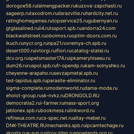
dorogoe58.ru
laimengpacker.ru
kuzova-zapchasti.ru
sageerp.ru
taxodrom.ru
dsrazvitie.ru
hardcity.net.ru
ratinghomegames.ru
topservice25.ru
gubernyan.ru
gtglasslined.ru
ii4.ru
tssport.spb.ru
andorra24.com
blackwallstreet.ru
oboimos.ru
optim-doors.com.ru
ikuch.ru
nycr.org.ru
npa21.ru
vremya-ch.spb.ru
desert000.ru
ivtorgi.ru
ifiori.ru
catalog-statei.ru
dcv.org.ru
spetsmaster174.ru
ipkameryhiseeu.ru
dum26.ru
ruspol.spb.ru
fr-opendp.ru
kam-solnyshko.ru
cheyenne-arapaho.ru
sevzapmetal.spb.ru
ted-lapidus.spb.ru
parasite-eliminator.ru
sigma-complete.ru
modernworld.ru
dama-moda.ru
eholot-group.ru
sk-nvkz.ru
DRONGOLD.RU
democratia2.ru
i-farmer.ru
mass-sport.org
jablonex.spb.ru
bookmess.ru
linkword.ru
refineua.com.ru
cs-spec.net.ru
altay-mebel.ru
DNK-THEATRE.RU
mechaniks.spb.ru
ipcamtechage.ru
skosta.ru
a-sun.ru
stroy-ldsp.ru
snowlands.org.ru