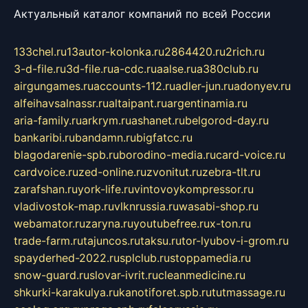
Актуальный каталог компаний по всей России
133chel.ru
13autor-kolonka.ru
2864420.ru
2rich.ru
3-d-file.ru
3d-file.ru
a-cdc.ru
aalse.ru
a380club.ru
airgungames.ru
accounts-112.ru
adler-jun.ru
adonyev.ru
alfeihavsalnassr.ru
altaipant.ru
argentinamia.ru
aria-family.ru
arkrym.ru
ashanet.ru
belgorod-day.ru
bankaribi.ru
bandamn.ru
bigfatcc.ru
blagodarenie-spb.ru
borodino-media.ru
card-voice.ru
cardvoice.ru
zed-online.ru
zvonitut.ru
zebra-tlt.ru
zarafshan.ru
york-life.ru
vintovoykompressor.ru
vladivostok-map.ru
vlknrussia.ru
wasabi-shop.ru
webamator.ru
zaryna.ru
youtubefree.ru
x-ton.ru
trade-farm.ru
tajuncos.ru
taksu.ru
tor-lyubov-i-grom.ru
spayderhed-2022.ru
splclub.ru
stoppamedia.ru
snow-guard.ru
slovar-ivrit.ru
cleanmedicine.ru
shkurki-karakulya.ru
kanotiforet.spb.ru
tutmassage.ru