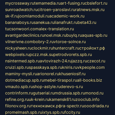
mycrossway.ru
temamedia.ru
art-fusing.ru
cbslefort.ru
sunroadwatch.ru
citroen-yaroslavl.ru
ratnews.msk.ru
sk-if.ru
joomlamoduli.ru
academic-work.ru
bananaboys.ru
sanekua.ru
lianafrukt.ru
beta43.ru
tucsonwoori.com
alex-translation.ru
avantgardeclinics.ru
noel.msk.ru
buylq.ru
aquas-spb.ru
vilnerivne.com
bobry-2.ru
vtoroe-solnce.ru
nickysheen.ru
clockmir.ru
huntercraft.ru
стройокт.рф
webpixels.ru
pczz.msk.su
petrodvorets.spb.ru
nsintermed.spb.ru
avtovirazh-24.ru
jazzq.ru
czecot.ru
cruizi.spb.ru
spasskaya.spb.ru
kniris.ru
vkpeople.com
maminy-mysli.ru
arionorel.ru
khuseniosif.ru
dotmediacup.spb.ru
mebel-tiraspol.ru
all-books.biz
vmauto.spb.ru
shop-astyle.ru
derevo-s.ru
contrinform.ru
gutserial.ru
mdrussia.spb.ru
monod.ru
refine.org.ru
uk-krein.ru
kamensk61.ru
zooclub.info
filonov.org.ru
технокамск.рф
ra-spectr.ru
ooodriada.ru
promelmash.spb.ru
ixtys.spb.ru
fccity.ru