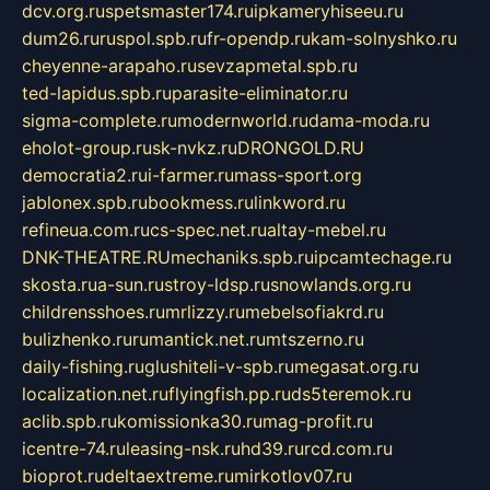
dcv.org.ru
spetsmaster174.ru
ipkameryhiseeu.ru
dum26.ru
ruspol.spb.ru
fr-opendp.ru
kam-solnyshko.ru
cheyenne-arapaho.ru
sevzapmetal.spb.ru
ted-lapidus.spb.ru
parasite-eliminator.ru
sigma-complete.ru
modernworld.ru
dama-moda.ru
eholot-group.ru
sk-nvkz.ru
DRONGOLD.RU
democratia2.ru
i-farmer.ru
mass-sport.org
jablonex.spb.ru
bookmess.ru
linkword.ru
refineua.com.ru
cs-spec.net.ru
altay-mebel.ru
DNK-THEATRE.RU
mechaniks.spb.ru
ipcamtechage.ru
skosta.ru
a-sun.ru
stroy-ldsp.ru
snowlands.org.ru
childrensshoes.ru
mrlizzy.ru
mebelsofiakrd.ru
bulizhenko.ru
rumantick.net.ru
mtszerno.ru
daily-fishing.ru
glushiteli-v-spb.ru
megasat.org.ru
localization.net.ru
flyingfish.pp.ru
ds5teremok.ru
aclib.spb.ru
komissionka30.ru
mag-profit.ru
icentre-74.ru
leasing-nsk.ru
hd39.ru
rcd.com.ru
bioprot.ru
deltaextreme.ru
mirkotlov07.ru