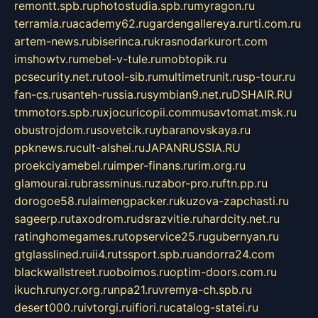
remontt.spb.ru
photostudia.spb.ru
myragon.ru
terramia.ru
academy62.ru
gardengallereya.ru
rti.com.ru
artem-news.ru
biserinca.ru
krasnodarkurort.com
imshowtv.ru
mebel-v-tule.ru
mobtopik.ru
pcsecurity.net.ru
tool-sib.ru
multimetrunit.ru
sp-tour.ru
fan-cs.ru
santeh-russia.ru
symbian9.net.ru
DSHAIR.RU
tmmotors.spb.ru
xjocuricopii.com
musavtomat.msk.ru
obustrojdom.ru
sovetcik.ru
ybaranovskaya.ru
ppknews.ru
cult-alshei.ru
JAPANRUSSIA.RU
proekciyamebel.ru
imper-finans.ru
rim.org.ru
glamourai.ru
brassminus.ru
zabor-pro.ru
ftn.pp.ru
dorogoe58.ru
laimengpacker.ru
kuzova-zapchasti.ru
sageerp.ru
taxodrom.ru
dsrazvitie.ru
hardcity.net.ru
ratinghomegames.ru
topservice25.ru
gubernyan.ru
gtglasslined.ru
ii4.ru
tssport.spb.ru
andorra24.com
blackwallstreet.ru
oboimos.ru
optim-doors.com.ru
ikuch.ru
nycr.org.ru
npa21.ru
vremya-ch.spb.ru
desert000.ru
ivtorgi.ru
ifiori.ru
catalog-statei.ru