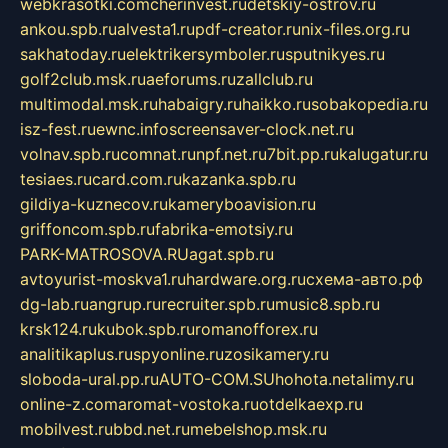
webkrasotki.com
cherinvest.ru
detskiy-ostrov.ru
ankou.spb.ru
alvesta1.ru
pdf-creator.ru
nix-files.org.ru
sakhatoday.ru
elektrikersymboler.ru
sputnikyes.ru
golf2club.msk.ru
aeforums.ru
zallclub.ru
multimodal.msk.ru
habaigry.ru
haikko.ru
sobakopedia.ru
isz-fest.ru
ewnc.info
screensaver-clock.net.ru
volnav.spb.ru
comnat.ru
npf.net.ru
7bit.pp.ru
kalugatur.ru
tesiaes.ru
card.com.ru
kazanka.spb.ru
gildiya-kuznecov.ru
kameryboavision.ru
griffoncom.spb.ru
fabrika-emotsiy.ru
PARK-MATROSOVA.RU
agat.spb.ru
avtoyurist-moskva1.ru
hardware.org.ru
схема-авто.рф
dg-lab.ru
angrup.ru
recruiter.spb.ru
music8.spb.ru
krsk124.ru
kubok.spb.ru
romanofforex.ru
analitikaplus.ru
spyonline.ru
zosikamery.ru
sloboda-ural.pp.ru
AUTO-COM.SU
hohota.net
alimy.ru
online-z.com
aromat-vostoka.ru
otdelkaexp.ru
mobilvest.ru
bbd.net.ru
mebelshop.msk.ru