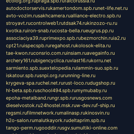
ecolog.org.ru
praga.spb.ru
falcorussia.ru
autodoctorservis.ru
kamertondom.spb.ru
net-life.net.ru
avto-vozim.ru
sakhcamera.ru
alliance-electro.spb.ru
stroyavt.ru
controlweb1.ru
tdsak74.ru
kinzozo-ru.ru
kvotka.ru
iron-snab.ru
costa-bella.ru
eugrus.pp.ru
associaciya39.ru
primexpo.spb.ru
bezmorchin.ru
ia2.ru
cpt21.ru
ispecspb.ru
regahost.ru
kolosok-elita.ru
tae-kwon.ru
consrio.com.ru
insiam.ru
avegainfo.ru
archery161.ru
bigencyclica.ru
vlast16.ru
korru.net
sarmiento.spb.su
extelopedia.ru
lammin-suo.spb.ru
iskatour.spb.ru
snpi.org.ru
running-line.ru
krygeva-spa.ru
chel.net.ru
rust-loco.ru
dugshop.ru
hl-beta.spb.ru
school494.spb.ru
mymubaby.ru
epoha-metalband.ru
ngr.spb.ru
rusgosnews.com
dieselvostok.ru
24hostel.msk.ru
w-dev.ru
f-ship.ru
regsmi.ru
filmnetwork.ru
malinasp.ru
kinosvin.ru
h2o-salon.ru
malutkayork.ru
deltaprim.spb.ru
tango-perm.ru
gooddir.ru
sgv.su
multiki-online.com