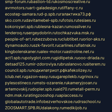
smp-forum.ru
bastion-td.ru
kosmoscreative.ru
avrmotors.ru
art-galadesign.ru
tiffany-c.ru
ecostep-samara.ru
d-p.spb.ru
галактика73.рф
sko.com.ru
davitamebel-spb.ru
fotsis.ru
tesiaes.ru
kokoroyari.spb.ru
blesna-kazan.ru
mossilver.ru
lenderoq.ru
sergeydobrin.ru
tochkazvuka.msk.ru
people-of-art.ru
bezzubova.ru
clubtibet.ru
orior-aks.ru
dynamoauto.ru
szk-favorit.ru
carlines.ru
flatnsk.ru
kingbolenskaner.ru
alex-motor.ru
astroline.net.ru
act1.spb.ru
polyglot.com.ru
gidlipetsk.ru
ooo-driada.ru
detsad125.ru
mir-zdoroviya.ru
bruslanovo.ru
siterem.ru
council.spb.ru
лодкипатриот.рф
kafekolizey.ru
iclub.net.ru
gazon-easy.ru
sugarepilekb.ru
grinox.ru
pylesostineco.ru
msts-ozarenie.ru
kameryjooan.ru
artemovskij.ru
dopler.spb.ru
aid70.ru
metall-perm.ru
ndm.msk.ru
ratingzooshop.ru
apiaccess.ru
globalautotrade.info
bezverhovskoe.ru
drsschool.ru
ZOOSMART.SPB.RU
dalakony.ru
medikijob.ru