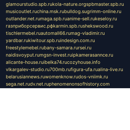
glamourstudio.spb.ru
kola-nature.org
spbmaster.spb.ru
musicoutlet.ru
china.msk.ru
bulldog.su
grimm-online.ru
outlander.net.ru
maga.spb.ru
anime-sell.ru
keseloy.ru
газприборсервис.рф
karmin.spb.ru
shekswood.ru
tischlermebel.ru
automall66.ru
mag-vladimir.ru
yardbar.ru
kiwitour.spb.ru
indesign.com.ru
freestylemebel.ru
bany-samara.ru
rsei.ru
naidisvoyput.ru
mgsn-invest.ru
ipkamerasannce.ru
alicante-house.ru
ibelka74.ru
cozyhouse.info
vlkargalev-studio.ru
700mb.ru
figura-ufa.ru
alina-live.ru
belarusiannews.ru
womenknow.ru
dos-vniimk.ru
sega.net.ru
dv.net.ru
phenomenonsofhistory.com
telesputnik.net.ru
wall.pp.ru
pylesosroidmi.ru
gtc-clan.ru
cligs.ru
bibikazap.ru
popova.org.ru
netwhistler.spb.ru
bellvil.ru
bonzon.ru
iss-vladik.ru
defiparis.net.ru
las-gryzas.ru
amku.ru
electednews.spb.ru
feather.org.ru
spar72.ru
tankiigri.ru
dominus.com.ru
ibtree.ru
sanykool.pp.ru
unixlib.org.ru