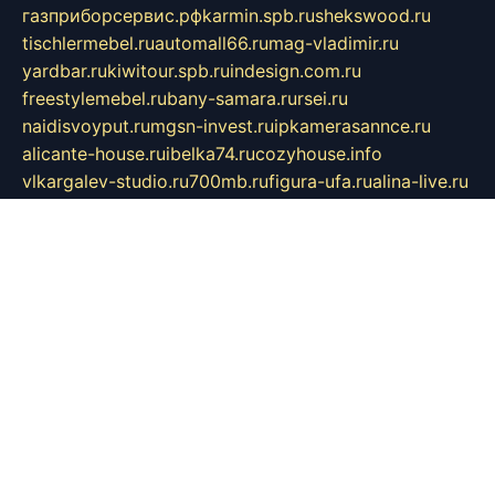
газприборсервис.рф
karmin.spb.ru
shekswood.ru
tischlermebel.ru
automall66.ru
mag-vladimir.ru
yardbar.ru
kiwitour.spb.ru
indesign.com.ru
freestylemebel.ru
bany-samara.ru
rsei.ru
naidisvoyput.ru
mgsn-invest.ru
ipkamerasannce.ru
alicante-house.ru
ibelka74.ru
cozyhouse.info
vlkargalev-studio.ru
700mb.ru
figura-ufa.ru
alina-live.ru
belarusiannews.ru
womenknow.ru
dos-vniimk.ru
sega.net.ru
dv.net.ru
phenomenonsofhistory.com
telesputnik.net.ru
wall.pp.ru
pylesosroidmi.ru
gtc-clan.ru
cligs.ru
bibikazap.ru
popova.org.ru
netwhistler.spb.ru
bellvil.ru
bonzon.ru
iss-vladik.ru
defiparis.net.ru
las-gryzas.ru
amku.ru
electednews.spb.ru
feather.org.ru
spar72.ru
tankiigri.ru
dominus.com.ru
ibtree.ru
sanykool.pp.ru
unixlib.org.ru
menatep.spb.ru
gartenterrassen.ru
printeka.ru
skvozilka.com.ru
parkovka-pub.ru
lovemobi.ru
art-ru.ru
emulatorz.com.ru
alucomp.com.ru
tatforum.com.ru