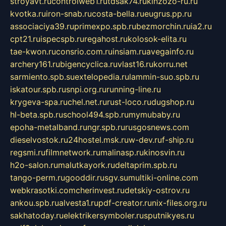
stroyavt.ru
controlweb1.ru
tdsak74.ru
kinzozo-ru.ru
kvotka.ru
iron-snab.ru
costa-bella.ru
eugrus.pp.ru
associaciya39.ru
primexpo.spb.ru
bezmorchin.ru
ia2.ru
cpt21.ru
ispecspb.ru
regahost.ru
kolosok-elita.ru
tae-kwon.ru
consrio.com.ru
insiam.ru
avegainfo.ru
archery161.ru
bigencyclica.ru
vlast16.ru
korru.net
sarmiento.spb.su
extelopedia.ru
lammin-suo.spb.ru
iskatour.spb.ru
snpi.org.ru
running-line.ru
krygeva-spa.ru
chel.net.ru
rust-loco.ru
dugshop.ru
hl-beta.spb.ru
school494.spb.ru
mymubaby.ru
epoha-metalband.ru
ngr.spb.ru
rusgosnews.com
dieselvostok.ru
24hostel.msk.ru
w-dev.ru
f-ship.ru
regsmi.ru
filmnetwork.ru
malinasp.ru
kinosvin.ru
h2o-salon.ru
malutkayork.ru
deltaprim.spb.ru
tango-perm.ru
gooddir.ru
sgv.su
multiki-online.com
webkrasotki.com
cherinvest.ru
detskiy-ostrov.ru
ankou.spb.ru
alvesta1.ru
pdf-creator.ru
nix-files.org.ru
sakhatoday.ru
elektrikersymboler.ru
sputnikyes.ru