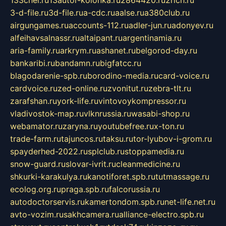
133chel.ru
13autor-kolonka.ru
2864420.ru
2rich.ru
3-d-file.ru
3d-file.ru
a-cdc.ru
aalse.ru
a380club.ru
airgungames.ru
accounts-112.ru
adler-jun.ru
adonyev.ru
alfeihavsalnassr.ru
altaipant.ru
argentinamia.ru
aria-family.ru
arkrym.ru
ashanet.ru
belgorod-day.ru
bankaribi.ru
bandamn.ru
bigfatcc.ru
blagodarenie-spb.ru
borodino-media.ru
card-voice.ru
cardvoice.ru
zed-online.ru
zvonitut.ru
zebra-tlt.ru
zarafshan.ru
york-life.ru
vintovoykompressor.ru
vladivostok-map.ru
vlknrussia.ru
wasabi-shop.ru
webamator.ru
zaryna.ru
youtubefree.ru
x-ton.ru
trade-farm.ru
tajuncos.ru
taksu.ru
tor-lyubov-i-grom.ru
spayderhed-2022.ru
splclub.ru
stoppamedia.ru
snow-guard.ru
slovar-ivrit.ru
cleanmedicine.ru
shkurki-karakulya.ru
kanotiforet.spb.ru
tutmassage.ru
ecolog.org.ru
praga.spb.ru
falcorussia.ru
autodoctorservis.ru
kamertondom.spb.ru
net-life.net.ru
avto-vozim.ru
sakhcamera.ru
alliance-electro.spb.ru