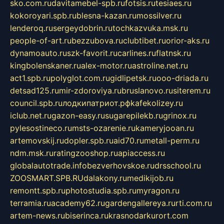
sko.com.ru
davitamebel-spb.ru
fotsis.ru
tesiaes.ru
kokoroyari.spb.ru
blesna-kazan.ru
mossilver.ru
lenderoq.ru
sergeydobrin.ru
tochkazvuka.msk.ru
people-of-art.ru
bezzubova.ru
clubtibet.ru
orior-aks.ru
dynamoauto.ru
szk-favorit.ru
carlines.ru
flatnsk.ru
kingbolenskaner.ru
alex-motor.ru
astroline.net.ru
act1.spb.ru
polyglot.com.ru
gidlipetsk.ru
ooo-driada.ru
detsad125.ru
mir-zdoroviya.ru
bruslanovo.ru
siterem.ru
council.spb.ru
лодкипатриот.рф
kafekolizey.ru
iclub.net.ru
gazon-easy.ru
sugarepilekb.ru
grinox.ru
pylesostineco.ru
msts-ozarenie.ru
kameryjooan.ru
artemovskij.ru
dopler.spb.ru
aid70.ru
metall-perm.ru
ndm.msk.ru
ratingzooshop.ru
apiaccess.ru
globalautotrade.info
bezverhovskoe.ru
drsschool.ru
ZOOSMART.SPB.RU
dalakony.ru
medikijob.ru
remontt.spb.ru
photostudia.spb.ru
myragon.ru
terramia.ru
academy62.ru
gardengallereya.ru
rti.com.ru
artem-news.ru
biserinca.ru
krasnodarkurort.com