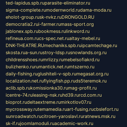
ted-lapidus.spb.ru
parasite-eliminator.ru
sigma-complete.ru
modernworld.ru
dama-moda.ru
eholot-group.ru
sk-nvkz.ru
DRONGOLD.RU
democratia2.ru
i-farmer.ru
mass-sport.org
jablonex.spb.ru
bookmess.ru
linkword.ru
refineua.com.ru
cs-spec.net.ru
altay-mebel.ru
DNK-THEATRE.RU
mechaniks.spb.ru
ipcamtechage.ru
skosta.ru
a-sun.ru
stroy-ldsp.ru
snowlands.org.ru
childrensshoes.ru
mrlizzy.ru
mebelsofiakrd.ru
bulizhenko.ru
rumantick.net.ru
mtszerno.ru
daily-fishing.ru
glushiteli-v-spb.ru
megasat.org.ru
localization.net.ru
flyingfish.pp.ru
ds5teremok.ru
aclib.spb.ru
komissionka30.ru
mag-profit.ru
icentre-74.ru
leasing-nsk.ru
hd39.ru
rcd.com.ru
bioprot.ru
deltaextreme.ru
mirkotlov07.ru
mycrossway.ru
temamedia.ru
art-fusing.ru
cbslefort.ru
sunroadwatch.ru
citroen-yaroslavl.ru
ratnews.msk.ru
sk-if.ru
joomlamoduli.ru
academic-work.ru