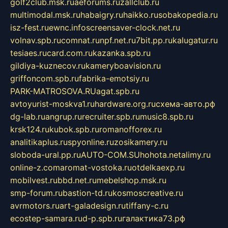
golf2club.msk.ru
aeforums.ru
zallclub.ru
multimodal.msk.ru
habaigry.ru
haikko.ru
sobakopedia.ru
isz-fest.ru
ewnc.info
screensaver-clock.net.ru
volnav.spb.ru
comnat.ru
npf.net.ru
7bit.pp.ru
kalugatur.ru
tesiaes.ru
card.com.ru
kazanka.spb.ru
gildiya-kuznecov.ru
kameryboavision.ru
griffoncom.spb.ru
fabrika-emotsiy.ru
PARK-MATROSOVA.RU
agat.spb.ru
avtoyurist-moskva1.ru
hardware.org.ru
схема-авто.рф
dg-lab.ru
angrup.ru
recruiter.spb.ru
music8.spb.ru
krsk124.ru
kubok.spb.ru
romanofforex.ru
analitikaplus.ru
spyonline.ru
zosikamery.ru
sloboda-ural.pp.ru
AUTO-COM.SU
hohota.net
alimy.ru
online-z.com
aromat-vostoka.ru
otdelkaexp.ru
mobilvest.ru
bbd.net.ru
mebelshop.msk.ru
smp-forum.ru
bastion-td.ru
kosmoscreative.ru
avrmotors.ru
art-galadesign.ru
tiffany-c.ru
ecostep-samara.ru
d-p.spb.ru
галактика73.рф