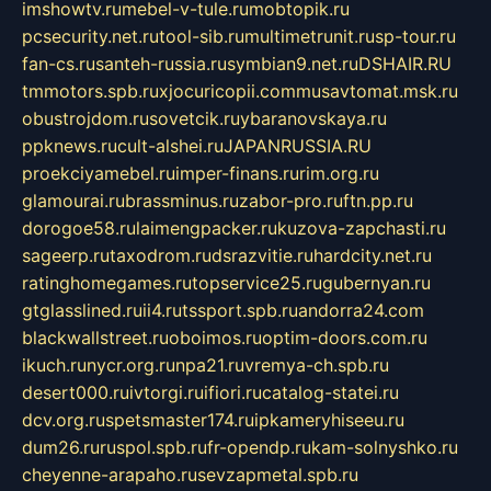
imshowtv.ru
mebel-v-tule.ru
mobtopik.ru
pcsecurity.net.ru
tool-sib.ru
multimetrunit.ru
sp-tour.ru
fan-cs.ru
santeh-russia.ru
symbian9.net.ru
DSHAIR.RU
tmmotors.spb.ru
xjocuricopii.com
musavtomat.msk.ru
obustrojdom.ru
sovetcik.ru
ybaranovskaya.ru
ppknews.ru
cult-alshei.ru
JAPANRUSSIA.RU
proekciyamebel.ru
imper-finans.ru
rim.org.ru
glamourai.ru
brassminus.ru
zabor-pro.ru
ftn.pp.ru
dorogoe58.ru
laimengpacker.ru
kuzova-zapchasti.ru
sageerp.ru
taxodrom.ru
dsrazvitie.ru
hardcity.net.ru
ratinghomegames.ru
topservice25.ru
gubernyan.ru
gtglasslined.ru
ii4.ru
tssport.spb.ru
andorra24.com
blackwallstreet.ru
oboimos.ru
optim-doors.com.ru
ikuch.ru
nycr.org.ru
npa21.ru
vremya-ch.spb.ru
desert000.ru
ivtorgi.ru
ifiori.ru
catalog-statei.ru
dcv.org.ru
spetsmaster174.ru
ipkameryhiseeu.ru
dum26.ru
ruspol.spb.ru
fr-opendp.ru
kam-solnyshko.ru
cheyenne-arapaho.ru
sevzapmetal.spb.ru