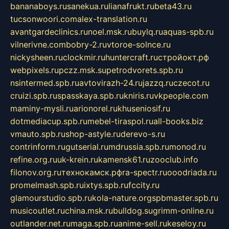
bananaboys.ru
sanekua.ru
lianafrukt.ru
beta43.ru
tucsonwoori.com
alex-translation.ru
avantgardeclinics.ru
noel.msk.ru
buylq.ru
aquas-spb.ru
vilnerivne.com
bobry-2.ru
vtoroe-solnce.ru
nickysheen.ru
clockmir.ru
huntercraft.ru
стройокт.рф
webpixels.ru
pczz.msk.su
petrodvorets.spb.ru
nsintermed.spb.ru
avtovirazh-24.ru
jazzq.ru
czecot.ru
cruizi.spb.ru
spasskaya.spb.ru
kniris.ru
vkpeople.com
maminy-mysli.ru
arionorel.ru
khuseniosif.ru
dotmediacup.spb.ru
mebel-tiraspol.ru
all-books.biz
vmauto.spb.ru
shop-astyle.ru
derevo-s.ru
contrinform.ru
gutserial.ru
mdrussia.spb.ru
monod.ru
refine.org.ru
uk-krein.ru
kamensk61.ru
zooclub.info
filonov.org.ru
технокамск.рф
ra-spectr.ru
ooodriada.ru
promelmash.spb.ru
ixtys.spb.ru
fccity.ru
glamourstudio.spb.ru
kola-nature.org
spbmaster.spb.ru
musicoutlet.ru
china.msk.ru
bulldog.su
grimm-online.ru
outlander.net.ru
maga.spb.ru
anime-sell.ru
keseloy.ru