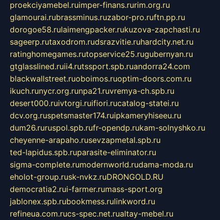
proekciyamebel.ru
imper-finans.ru
rim.org.ru
glamourai.ru
brassminus.ru
zabor-pro.ru
ftn.pp.ru
dorogoe58.ru
laimengpacker.ru
kuzova-zapchasti.ru
sageerp.ru
taxodrom.ru
dsrazvitie.ru
hardcity.net.ru
ratinghomegames.ru
topservice25.ru
gubernyan.ru
gtglasslined.ru
ii4.ru
tssport.spb.ru
andorra24.com
blackwallstreet.ru
oboimos.ru
optim-doors.com.ru
ikuch.ru
nycr.org.ru
npa21.ru
vremya-ch.spb.ru
desert000.ru
ivtorgi.ru
ifiori.ru
catalog-statei.ru
dcv.org.ru
spetsmaster174.ru
ipkameryhiseeu.ru
dum26.ru
ruspol.spb.ru
fr-opendp.ru
kam-solnyshko.ru
cheyenne-arapaho.ru
sevzapmetal.spb.ru
ted-lapidus.spb.ru
parasite-eliminator.ru
sigma-complete.ru
modernworld.ru
dama-moda.ru
eholot-group.ru
sk-nvkz.ru
DRONGOLD.RU
democratia2.ru
i-farmer.ru
mass-sport.org
jablonex.spb.ru
bookmess.ru
linkword.ru
refineua.com.ru
cs-spec.net.ru
altay-mebel.ru