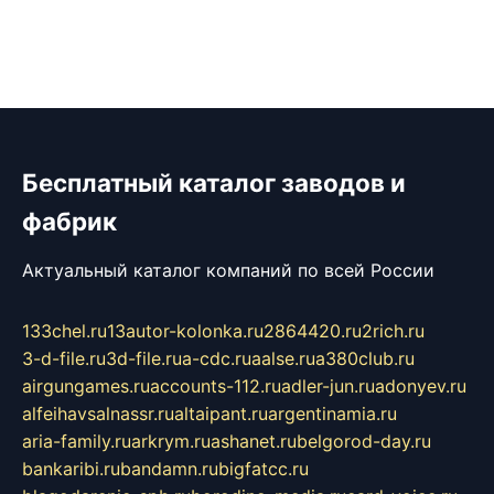
Бесплатный каталог заводов и
фабрик
Актуальный каталог компаний по всей России
133chel.ru
13autor-kolonka.ru
2864420.ru
2rich.ru
3-d-file.ru
3d-file.ru
a-cdc.ru
aalse.ru
a380club.ru
airgungames.ru
accounts-112.ru
adler-jun.ru
adonyev.ru
alfeihavsalnassr.ru
altaipant.ru
argentinamia.ru
aria-family.ru
arkrym.ru
ashanet.ru
belgorod-day.ru
bankaribi.ru
bandamn.ru
bigfatcc.ru