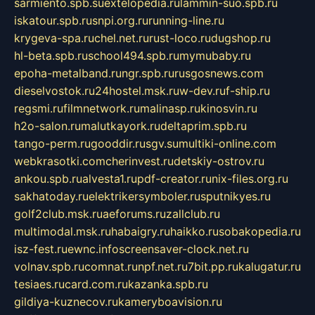
sarmiento.spb.su
extelopedia.ru
lammin-suo.spb.ru
iskatour.spb.ru
snpi.org.ru
running-line.ru
krygeva-spa.ru
chel.net.ru
rust-loco.ru
dugshop.ru
hl-beta.spb.ru
school494.spb.ru
mymubaby.ru
epoha-metalband.ru
ngr.spb.ru
rusgosnews.com
dieselvostok.ru
24hostel.msk.ru
w-dev.ru
f-ship.ru
regsmi.ru
filmnetwork.ru
malinasp.ru
kinosvin.ru
h2o-salon.ru
malutkayork.ru
deltaprim.spb.ru
tango-perm.ru
gooddir.ru
sgv.su
multiki-online.com
webkrasotki.com
cherinvest.ru
detskiy-ostrov.ru
ankou.spb.ru
alvesta1.ru
pdf-creator.ru
nix-files.org.ru
sakhatoday.ru
elektrikersymboler.ru
sputnikyes.ru
golf2club.msk.ru
aeforums.ru
zallclub.ru
multimodal.msk.ru
habaigry.ru
haikko.ru
sobakopedia.ru
isz-fest.ru
ewnc.info
screensaver-clock.net.ru
volnav.spb.ru
comnat.ru
npf.net.ru
7bit.pp.ru
kalugatur.ru
tesiaes.ru
card.com.ru
kazanka.spb.ru
gildiya-kuznecov.ru
kameryboavision.ru