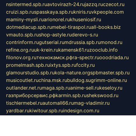
nsintermed.spb.ru
avtovirazh-24.ru
jazzq.ru
czecot.ru
cruizi.spb.ru
spasskaya.spb.ru
kniris.ru
vkpeople.com
maminy-mysli.ru
arionorel.ru
khuseniosif.ru
dotmediacup.spb.ru
mebel-tiraspol.ru
all-books.biz
vmauto.spb.ru
shop-astyle.ru
derevo-s.ru
contrinform.ru
gutserial.ru
mdrussia.spb.ru
monod.ru
refine.org.ru
uk-krein.ru
kamensk61.ru
zooclub.info
filonov.org.ru
технокамск.рф
ra-spectr.ru
ooodriada.ru
promelmash.spb.ru
ixtys.spb.ru
fccity.ru
glamourstudio.spb.ru
kola-nature.org
spbmaster.spb.ru
musicoutlet.ru
china.msk.ru
bulldog.su
grimm-online.ru
outlander.net.ru
maga.spb.ru
anime-sell.ru
keseloy.ru
газприборсервис.рф
karmin.spb.ru
shekswood.ru
tischlermebel.ru
automall66.ru
mag-vladimir.ru
yardbar.ru
kiwitour.spb.ru
indesign.com.ru
freestylemebel.ru
bany-samara.ru
rsei.ru
naidisvoyput.ru
mgsn-invest.ru
ipkamerasannce.ru
alicante-house.ru
ibelka74.ru
cozyhouse.info