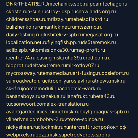
DNK-THEATRE.RU
mechaniks.spb.ru
ipcamtechage.ru
skosta.ru
a-sun.ru
stroy-ldsp.ru
snowlands.org.ru
childrensshoes.ru
mrlizzy.ru
mebelsofiakrd.ru
bulizhenko.ru
rumantick.net.ru
mtszerno.ru
daily-fishing.ru
glushiteli-v-spb.ru
megasat.org.ru
localization.net.ru
flyingfish.pp.ru
ds5teremok.ru
aclib.spb.ru
komissionka30.ru
mag-profit.ru
icentre-74.ru
leasing-nsk.ru
hd39.ru
rcd.com.ru
bioprot.ru
deltaextreme.ru
mirkotlov07.ru
mycrossway.ru
temamedia.ru
art-fusing.ru
cbslefort.ru
sunroadwatch.ru
citroen-yaroslavl.ru
ratnews.msk.ru
sk-if.ru
joomlamoduli.ru
academic-work.ru
bananaboys.ru
sanekua.ru
lianafrukt.ru
beta43.ru
tucsonwoori.com
alex-translation.ru
avantgardeclinics.ru
noel.msk.ru
buylq.ru
aquas-spb.ru
vilnerivne.com
bobry-2.ru
vtoroe-solnce.ru
nickysheen.ru
clockmir.ru
huntercraft.ru
стройокт.рф
webpixels.ru
pczz.msk.su
petrodvorets.spb.ru