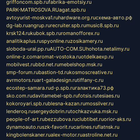
griffoncom.spb.ru
fabrika-emotsiy.ru
PARK-MATROSOVA.RU
agat.spb.ru
avtoyurist-moskva1.ru
hardware.org.ru
схема-авто.рф
dg-lab.ru
angrup.ru
recruiter.spb.ru
music8.spb.ru
krsk124.ru
kubok.spb.ru
romanofforex.ru
analitikaplus.ru
spyonline.ru
zosikamery.ru
sloboda-ural.pp.ru
AUTO-COM.SU
hohota.net
alimy.ru
online-z.com
aromat-vostoka.ru
otdelkaexp.ru
mobilvest.ru
bbd.net.ru
mebelshop.msk.ru
smp-forum.ru
bastion-td.ru
kosmoscreative.ru
avrmotors.ru
art-galadesign.ru
tiffany-c.ru
ecostep-samara.ru
d-p.spb.ru
галактика73.рф
sko.com.ru
davitamebel-spb.ru
fotsis.ru
tesiaes.ru
kokoroyari.spb.ru
blesna-kazan.ru
mossilver.ru
lenderoq.ru
sergeydobrin.ru
tochkazvuka.msk.ru
people-of-art.ru
bezzubova.ru
clubtibet.ru
orior-aks.ru
dynamoauto.ru
szk-favorit.ru
carlines.ru
flatnsk.ru
kingbolenskaner.ru
alex-motor.ru
astroline.net.ru