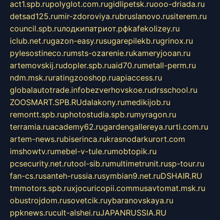
act1.spb.ru
polyglot.com.ru
gidlipetsk.ru
ooo-driada.ru
detsad125.ru
mir-zdoroviya.ru
bruslanovo.ru
siterem.ru
council.spb.ru
лодкипатриот.рф
kafekolizey.ru
iclub.net.ru
gazon-easy.ru
sugarepilekb.ru
grinox.ru
pylesostineco.ru
msts-ozarenie.ru
kameryjooan.ru
artemovskij.ru
dopler.spb.ru
aid70.ru
metall-perm.ru
ndm.msk.ru
ratingzooshop.ru
apiaccess.ru
globalautotrade.info
bezverhovskoe.ru
drsschool.ru
ZOOSMART.SPB.RU
dalakony.ru
medikijob.ru
remontt.spb.ru
photostudia.spb.ru
myragon.ru
terramia.ru
academy62.ru
gardengallereya.ru
rti.com.ru
artem-news.ru
biserinca.ru
krasnodarkurort.com
imshowtv.ru
mebel-v-tule.ru
mobtopik.ru
pcsecurity.net.ru
tool-sib.ru
multimetrunit.ru
sp-tour.ru
fan-cs.ru
santeh-russia.ru
symbian9.net.ru
DSHAIR.RU
tmmotors.spb.ru
xjocuricopii.com
musavtomat.msk.ru
obustrojdom.ru
sovetcik.ru
ybaranovskaya.ru
ppknews.ru
cult-alshei.ru
JAPANRUSSIA.RU