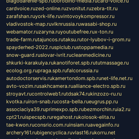
blagodarenie-spb.ru
borodino-media.ru
card-voice.ru
cardvoice.ru
zed-online.ru
zvonitut.ru
zebra-tlt.ru
zarafshan.ru
york-life.ru
vintovoykompressor.ru
vladivostok-map.ru
vlknrussia.ru
wasabi-shop.ru
webamator.ru
zaryna.ru
youtubefree.ru
x-ton.ru
trade-farm.ru
tajuncos.ru
taksu.ru
tor-lyubov-i-grom.ru
spayderhed-2022.ru
splclub.ru
stoppamedia.ru
snow-guard.ru
slovar-ivrit.ru
cleanmedicine.ru
shkurki-karakulya.ru
kanotiforet.spb.ru
tutmassage.ru
ecolog.org.ru
praga.spb.ru
falcorussia.ru
autodoctorservis.ru
kamertondom.spb.ru
net-life.net.ru
avto-vozim.ru
sakhcamera.ru
alliance-electro.spb.ru
stroyavt.ru
controlweb1.ru
tdsak74.ru
kinzozo-ru.ru
kvotka.ru
iron-snab.ru
costa-bella.ru
eugrus.pp.ru
associaciya39.ru
primexpo.spb.ru
bezmorchin.ru
ia2.ru
cpt21.ru
ispecspb.ru
regahost.ru
kolosok-elita.ru
tae-kwon.ru
consrio.com.ru
insiam.ru
avegainfo.ru
archery161.ru
bigencyclica.ru
vlast16.ru
korru.net