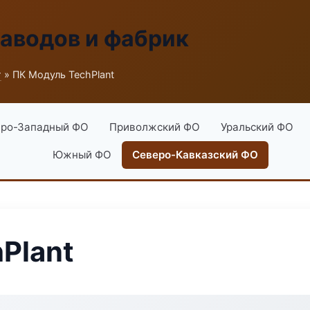
заводов и фабрик
г
» ПК Модуль TechPlant
ро-Западный ФО
Приволжский ФО
Уральский ФО
Южный ФО
Северо-Кавказский ФО
Plant