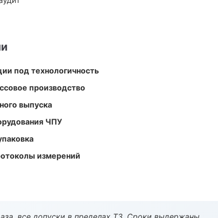
аудит
ми
ции под технологичность
ассовое производство
ного выпуска
орудования ЧПУ
упаковка
ротоколы измерений
аза, все допуски в пределах ТЗ. Сроки выдержаны.