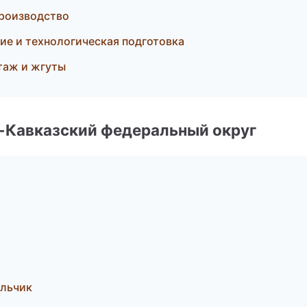
производство
е и технологическая подготовка
таж и жгуты
о-Кавказский федеральный округ
альчик