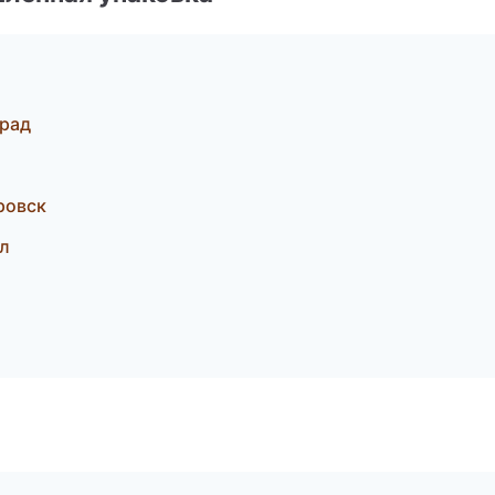
рад
ровск
л