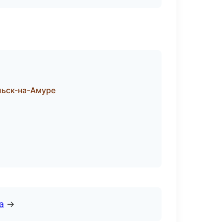
льск-на-Амуре
а
→