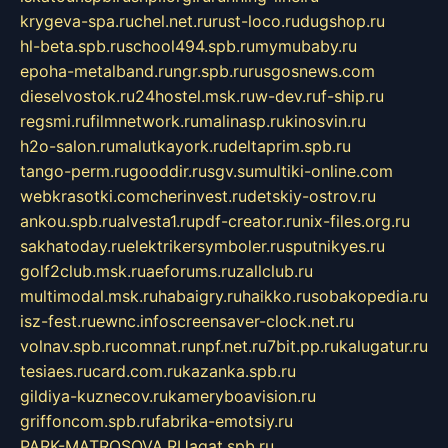
krygeva-spa.ru
chel.net.ru
rust-loco.ru
dugshop.ru
hl-beta.spb.ru
school494.spb.ru
mymubaby.ru
epoha-metalband.ru
ngr.spb.ru
rusgosnews.com
dieselvostok.ru
24hostel.msk.ru
w-dev.ru
f-ship.ru
regsmi.ru
filmnetwork.ru
malinasp.ru
kinosvin.ru
h2o-salon.ru
malutkayork.ru
deltaprim.spb.ru
tango-perm.ru
gooddir.ru
sgv.su
multiki-online.com
webkrasotki.com
cherinvest.ru
detskiy-ostrov.ru
ankou.spb.ru
alvesta1.ru
pdf-creator.ru
nix-files.org.ru
sakhatoday.ru
elektrikersymboler.ru
sputnikyes.ru
golf2club.msk.ru
aeforums.ru
zallclub.ru
multimodal.msk.ru
habaigry.ru
haikko.ru
sobakopedia.ru
isz-fest.ru
ewnc.info
screensaver-clock.net.ru
volnav.spb.ru
comnat.ru
npf.net.ru
7bit.pp.ru
kalugatur.ru
tesiaes.ru
card.com.ru
kazanka.spb.ru
gildiya-kuznecov.ru
kameryboavision.ru
griffoncom.spb.ru
fabrika-emotsiy.ru
PARK-MATROSOVA.RU
agat.spb.ru