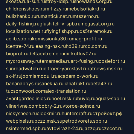
skosta.ru
a-sun.ru
stroy-ldsp.ru
snowlands.org.ru
childrensshoes.ru
mrlizzy.ru
mebelsofiakrd.ru
bulizhenko.ru
rumantick.net.ru
mtszerno.ru
daily-fishing.ru
glushiteli-v-spb.ru
megasat.org.ru
localization.net.ru
flyingfish.pp.ru
ds5teremok.ru
aclib.spb.ru
komissionka30.ru
mag-profit.ru
icentre-74.ru
leasing-nsk.ru
hd39.ru
rcd.com.ru
bioprot.ru
deltaextreme.ru
mirkotlov07.ru
mycrossway.ru
temamedia.ru
art-fusing.ru
cbslefort.ru
sunroadwatch.ru
citroen-yaroslavl.ru
ratnews.msk.ru
sk-if.ru
joomlamoduli.ru
academic-work.ru
bananaboys.ru
sanekua.ru
lianafrukt.ru
beta43.ru
tucsonwoori.com
alex-translation.ru
avantgardeclinics.ru
noel.msk.ru
buylq.ru
aquas-spb.ru
vilnerivne.com
bobry-2.ru
vtoroe-solnce.ru
nickysheen.ru
clockmir.ru
huntercraft.ru
стройокт.рф
webpixels.ru
pczz.msk.su
petrodvorets.spb.ru
nsintermed.spb.ru
avtovirazh-24.ru
jazzq.ru
czecot.ru