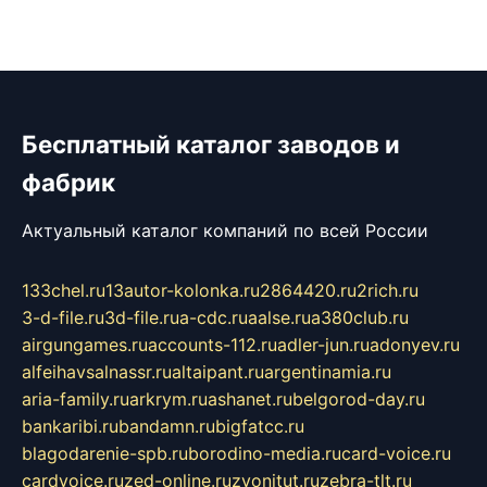
Бесплатный каталог заводов и
фабрик
Актуальный каталог компаний по всей России
133chel.ru
13autor-kolonka.ru
2864420.ru
2rich.ru
3-d-file.ru
3d-file.ru
a-cdc.ru
aalse.ru
a380club.ru
airgungames.ru
accounts-112.ru
adler-jun.ru
adonyev.ru
alfeihavsalnassr.ru
altaipant.ru
argentinamia.ru
aria-family.ru
arkrym.ru
ashanet.ru
belgorod-day.ru
bankaribi.ru
bandamn.ru
bigfatcc.ru
blagodarenie-spb.ru
borodino-media.ru
card-voice.ru
cardvoice.ru
zed-online.ru
zvonitut.ru
zebra-tlt.ru