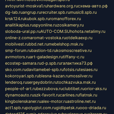
avtoyurist-moskva1.ru
hardware.org.ru
схема-авто.рф
dg-lab.ru
angrup.ru
recruiter.spb.ru
music8.spb.ru
krsk124.ru
kubok.spb.ru
romanofforex.ru
analitikaplus.ru
spyonline.ru
zosikamery.ru
sloboda-ural.pp.ru
AUTO-COM.SU
hohota.net
alimy.ru
online-z.com
aromat-vostoka.ru
otdelkaexp.ru
mobilvest.ru
bbd.net.ru
mebelshop.msk.ru
smp-forum.ru
bastion-td.ru
kosmoscreative.ru
avrmotors.ru
art-galadesign.ru
tiffany-c.ru
ecostep-samara.ru
d-p.spb.ru
галактика73.рф
sko.com.ru
davitamebel-spb.ru
fotsis.ru
tesiaes.ru
kokoroyari.spb.ru
blesna-kazan.ru
mossilver.ru
lenderoq.ru
sergeydobrin.ru
tochkazvuka.msk.ru
people-of-art.ru
bezzubova.ru
clubtibet.ru
orior-aks.ru
dynamoauto.ru
szk-favorit.ru
carlines.ru
flatnsk.ru
kingbolenskaner.ru
alex-motor.ru
astroline.net.ru
act1.spb.ru
polyglot.com.ru
gidlipetsk.ru
ooo-driada.ru
detsad125.ru
mir-zdoroviya.ru
bruslanovo.ru
siterem.ru