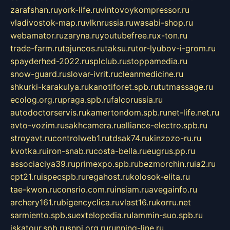
zarafshan.ru
york-life.ru
vintovoykompressor.ru
vladivostok-map.ru
vlknrussia.ru
wasabi-shop.ru
webamator.ru
zaryna.ru
youtubefree.ru
x-ton.ru
trade-farm.ru
tajuncos.ru
taksu.ru
tor-lyubov-i-grom.ru
spayderhed-2022.ru
splclub.ru
stoppamedia.ru
snow-guard.ru
slovar-ivrit.ru
cleanmedicine.ru
shkurki-karakulya.ru
kanotiforet.spb.ru
tutmassage.ru
ecolog.org.ru
praga.spb.ru
falcorussia.ru
autodoctorservis.ru
kamertondom.spb.ru
net-life.net.ru
avto-vozim.ru
sakhcamera.ru
alliance-electro.spb.ru
stroyavt.ru
controlweb1.ru
tdsak74.ru
kinzozo-ru.ru
kvotka.ru
iron-snab.ru
costa-bella.ru
eugrus.pp.ru
associaciya39.ru
primexpo.spb.ru
bezmorchin.ru
ia2.ru
cpt21.ru
ispecspb.ru
regahost.ru
kolosok-elita.ru
tae-kwon.ru
consrio.com.ru
insiam.ru
avegainfo.ru
archery161.ru
bigencyclica.ru
vlast16.ru
korru.net
sarmiento.spb.su
extelopedia.ru
lammin-suo.spb.ru
iskatour.spb.ru
snpi.org.ru
running-line.ru