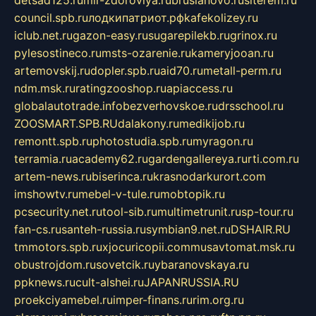
council.spb.ru
лодкипатриот.рф
kafekolizey.ru
iclub.net.ru
gazon-easy.ru
sugarepilekb.ru
grinox.ru
pylesostineco.ru
msts-ozarenie.ru
kameryjooan.ru
artemovskij.ru
dopler.spb.ru
aid70.ru
metall-perm.ru
ndm.msk.ru
ratingzooshop.ru
apiaccess.ru
globalautotrade.info
bezverhovskoe.ru
drsschool.ru
ZOOSMART.SPB.RU
dalakony.ru
medikijob.ru
remontt.spb.ru
photostudia.spb.ru
myragon.ru
terramia.ru
academy62.ru
gardengallereya.ru
rti.com.ru
artem-news.ru
biserinca.ru
krasnodarkurort.com
imshowtv.ru
mebel-v-tule.ru
mobtopik.ru
pcsecurity.net.ru
tool-sib.ru
multimetrunit.ru
sp-tour.ru
fan-cs.ru
santeh-russia.ru
symbian9.net.ru
DSHAIR.RU
tmmotors.spb.ru
xjocuricopii.com
musavtomat.msk.ru
obustrojdom.ru
sovetcik.ru
ybaranovskaya.ru
ppknews.ru
cult-alshei.ru
JAPANRUSSIA.RU
proekciyamebel.ru
imper-finans.ru
rim.org.ru