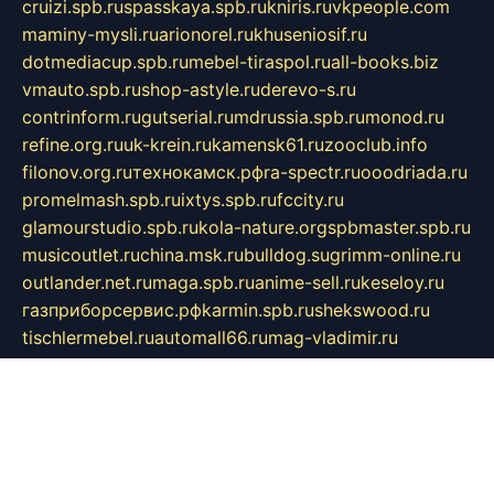
cruizi.spb.ru
spasskaya.spb.ru
kniris.ru
vkpeople.com
maminy-mysli.ru
arionorel.ru
khuseniosif.ru
dotmediacup.spb.ru
mebel-tiraspol.ru
all-books.biz
vmauto.spb.ru
shop-astyle.ru
derevo-s.ru
contrinform.ru
gutserial.ru
mdrussia.spb.ru
monod.ru
refine.org.ru
uk-krein.ru
kamensk61.ru
zooclub.info
filonov.org.ru
технокамск.рф
ra-spectr.ru
ooodriada.ru
promelmash.spb.ru
ixtys.spb.ru
fccity.ru
glamourstudio.spb.ru
kola-nature.org
spbmaster.spb.ru
musicoutlet.ru
china.msk.ru
bulldog.su
grimm-online.ru
outlander.net.ru
maga.spb.ru
anime-sell.ru
keseloy.ru
газприборсервис.рф
karmin.spb.ru
shekswood.ru
tischlermebel.ru
automall66.ru
mag-vladimir.ru
yardbar.ru
kiwitour.spb.ru
indesign.com.ru
freestylemebel.ru
bany-samara.ru
rsei.ru
naidisvoyput.ru
mgsn-invest.ru
ipkamerasannce.ru
alicante-house.ru
ibelka74.ru
cozyhouse.info
vlkargalev-studio.ru
700mb.ru
figura-ufa.ru
alina-live.ru