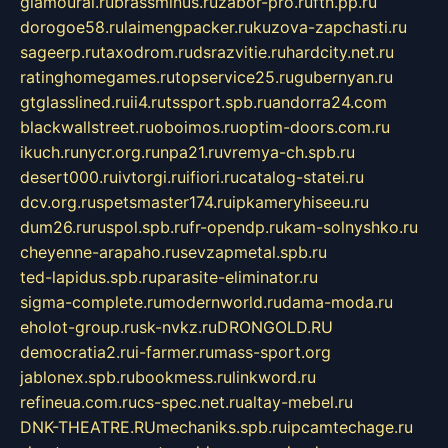
glamourai.ru
brassminus.ru
zabor-pro.ru
ftn.pp.ru
dorogoe58.ru
laimengpacker.ru
kuzova-zapchasti.ru
sageerp.ru
taxodrom.ru
dsrazvitie.ru
hardcity.net.ru
ratinghomegames.ru
topservice25.ru
gubernyan.ru
gtglasslined.ru
ii4.ru
tssport.spb.ru
andorra24.com
blackwallstreet.ru
oboimos.ru
optim-doors.com.ru
ikuch.ru
nycr.org.ru
npa21.ru
vremya-ch.spb.ru
desert000.ru
ivtorgi.ru
ifiori.ru
catalog-statei.ru
dcv.org.ru
spetsmaster174.ru
ipkameryhiseeu.ru
dum26.ru
ruspol.spb.ru
fr-opendp.ru
kam-solnyshko.ru
cheyenne-arapaho.ru
sevzapmetal.spb.ru
ted-lapidus.spb.ru
parasite-eliminator.ru
sigma-complete.ru
modernworld.ru
dama-moda.ru
eholot-group.ru
sk-nvkz.ru
DRONGOLD.RU
democratia2.ru
i-farmer.ru
mass-sport.org
jablonex.spb.ru
bookmess.ru
linkword.ru
refineua.com.ru
cs-spec.net.ru
altay-mebel.ru
DNK-THEATRE.RU
mechaniks.spb.ru
ipcamtechage.ru