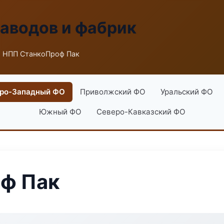
заводов и фабрик
 НПП СтанкоПроф Пак
ро-Западный ФО
Приволжский ФО
Уральский ФО
Южный ФО
Северо-Кавказский ФО
ф Пак