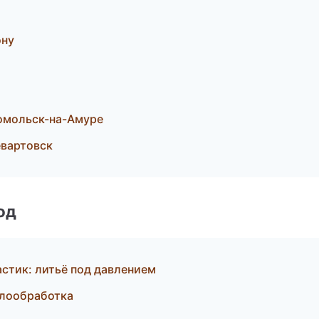
ону
омольск-на-Амуре
вартовск
од
стик: литьё под давлением
ллообработка