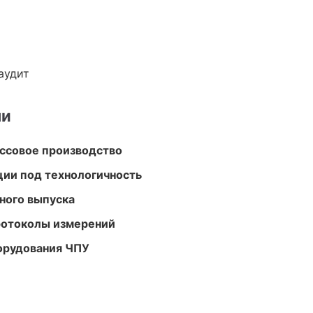
аудит
ми
ассовое производство
ции под технологичность
ного выпуска
ротоколы измерений
орудования ЧПУ