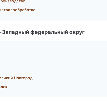
производство
 металлообработка
о-Западный федеральный округ
еликий Новгород
одск