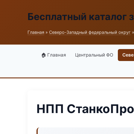
Бесплатный каталог 
Главная
»
Северо-Западный федеральный округ
»
🏠 Главная
Центральный ФО
Севе
НПП СтанкоПро