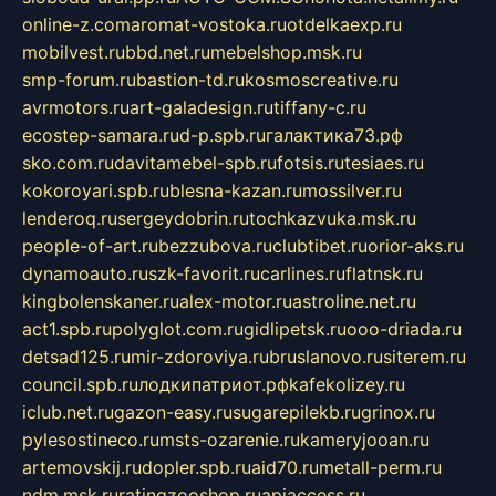
online-z.com
aromat-vostoka.ru
otdelkaexp.ru
mobilvest.ru
bbd.net.ru
mebelshop.msk.ru
smp-forum.ru
bastion-td.ru
kosmoscreative.ru
avrmotors.ru
art-galadesign.ru
tiffany-c.ru
ecostep-samara.ru
d-p.spb.ru
галактика73.рф
sko.com.ru
davitamebel-spb.ru
fotsis.ru
tesiaes.ru
kokoroyari.spb.ru
blesna-kazan.ru
mossilver.ru
lenderoq.ru
sergeydobrin.ru
tochkazvuka.msk.ru
people-of-art.ru
bezzubova.ru
clubtibet.ru
orior-aks.ru
dynamoauto.ru
szk-favorit.ru
carlines.ru
flatnsk.ru
kingbolenskaner.ru
alex-motor.ru
astroline.net.ru
act1.spb.ru
polyglot.com.ru
gidlipetsk.ru
ooo-driada.ru
detsad125.ru
mir-zdoroviya.ru
bruslanovo.ru
siterem.ru
council.spb.ru
лодкипатриот.рф
kafekolizey.ru
iclub.net.ru
gazon-easy.ru
sugarepilekb.ru
grinox.ru
pylesostineco.ru
msts-ozarenie.ru
kameryjooan.ru
artemovskij.ru
dopler.spb.ru
aid70.ru
metall-perm.ru
ndm.msk.ru
ratingzooshop.ru
apiaccess.ru