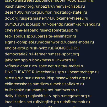
blackwallstreet.ru
oboimos.ru
optim-doors.com.ru
ikuch.ru
nycr.org.ru
npa21.ru
vremya-ch.spb.ru
desert000.ru
ivtorgi.ru
ifiori.ru
catalog-statei.ru
dcv.org.ru
spetsmaster174.ru
ipkameryhiseeu.ru
dum26.ru
ruspol.spb.ru
fr-opendp.ru
kam-solnyshko.ru
cheyenne-arapaho.ru
sevzapmetal.spb.ru
ted-lapidus.spb.ru
parasite-eliminator.ru
sigma-complete.ru
modernworld.ru
dama-moda.ru
eholot-group.ru
sk-nvkz.ru
DRONGOLD.RU
democratia2.ru
i-farmer.ru
mass-sport.org
jablonex.spb.ru
bookmess.ru
linkword.ru
refineua.com.ru
cs-spec.net.ru
altay-mebel.ru
DNK-THEATRE.RU
mechaniks.spb.ru
ipcamtechage.ru
skosta.ru
a-sun.ru
stroy-ldsp.ru
snowlands.org.ru
childrensshoes.ru
mrlizzy.ru
mebelsofiakrd.ru
bulizhenko.ru
rumantick.net.ru
mtszerno.ru
daily-fishing.ru
glushiteli-v-spb.ru
megasat.org.ru
localization.net.ru
flyingfish.pp.ru
ds5teremok.ru