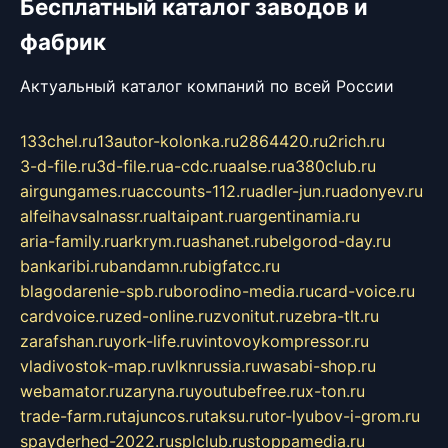
Бесплатный каталог заводов и
фабрик
Актуальный каталог компаний по всей России
133chel.ru
13autor-kolonka.ru
2864420.ru
2rich.ru
3-d-file.ru
3d-file.ru
a-cdc.ru
aalse.ru
a380club.ru
airgungames.ru
accounts-112.ru
adler-jun.ru
adonyev.ru
alfeihavsalnassr.ru
altaipant.ru
argentinamia.ru
aria-family.ru
arkrym.ru
ashanet.ru
belgorod-day.ru
bankaribi.ru
bandamn.ru
bigfatcc.ru
blagodarenie-spb.ru
borodino-media.ru
card-voice.ru
cardvoice.ru
zed-online.ru
zvonitut.ru
zebra-tlt.ru
zarafshan.ru
york-life.ru
vintovoykompressor.ru
vladivostok-map.ru
vlknrussia.ru
wasabi-shop.ru
webamator.ru
zaryna.ru
youtubefree.ru
x-ton.ru
trade-farm.ru
tajuncos.ru
taksu.ru
tor-lyubov-i-grom.ru
spayderhed-2022.ru
splclub.ru
stoppamedia.ru