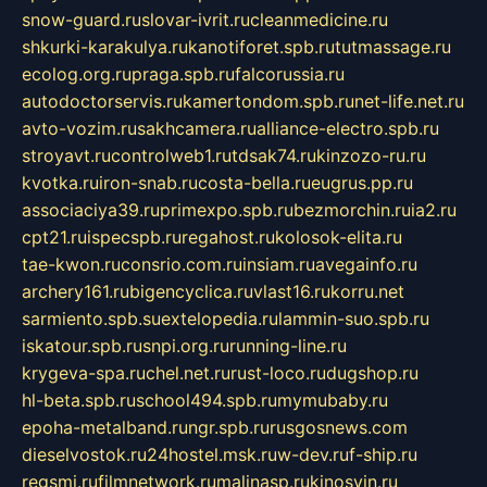
snow-guard.ru
slovar-ivrit.ru
cleanmedicine.ru
shkurki-karakulya.ru
kanotiforet.spb.ru
tutmassage.ru
ecolog.org.ru
praga.spb.ru
falcorussia.ru
autodoctorservis.ru
kamertondom.spb.ru
net-life.net.ru
avto-vozim.ru
sakhcamera.ru
alliance-electro.spb.ru
stroyavt.ru
controlweb1.ru
tdsak74.ru
kinzozo-ru.ru
kvotka.ru
iron-snab.ru
costa-bella.ru
eugrus.pp.ru
associaciya39.ru
primexpo.spb.ru
bezmorchin.ru
ia2.ru
cpt21.ru
ispecspb.ru
regahost.ru
kolosok-elita.ru
tae-kwon.ru
consrio.com.ru
insiam.ru
avegainfo.ru
archery161.ru
bigencyclica.ru
vlast16.ru
korru.net
sarmiento.spb.su
extelopedia.ru
lammin-suo.spb.ru
iskatour.spb.ru
snpi.org.ru
running-line.ru
krygeva-spa.ru
chel.net.ru
rust-loco.ru
dugshop.ru
hl-beta.spb.ru
school494.spb.ru
mymubaby.ru
epoha-metalband.ru
ngr.spb.ru
rusgosnews.com
dieselvostok.ru
24hostel.msk.ru
w-dev.ru
f-ship.ru
regsmi.ru
filmnetwork.ru
malinasp.ru
kinosvin.ru