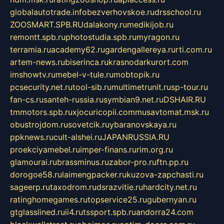
globalautotrade.info
bezverhovskoe.ru
drsschool.ru
ZOOSMART.SPB.RU
dalakony.ru
medikijob.ru
remontt.spb.ru
photostudia.spb.ru
myragon.ru
terramia.ru
academy62.ru
gardengallereya.ru
rti.com.ru
artem-news.ru
biserinca.ru
krasnodarkurort.com
imshowtv.ru
mebel-v-tule.ru
mobtopik.ru
pcsecurity.net.ru
tool-sib.ru
multimetrunit.ru
sp-tour.ru
fan-cs.ru
santeh-russia.ru
symbian9.net.ru
DSHAIR.RU
tmmotors.spb.ru
xjocuricopii.com
musavtomat.msk.ru
obustrojdom.ru
sovetcik.ru
ybaranovskaya.ru
ppknews.ru
cult-alshei.ru
JAPANRUSSIA.RU
proekciyamebel.ru
imper-finans.ru
rim.org.ru
glamourai.ru
brassminus.ru
zabor-pro.ru
ftn.pp.ru
dorogoe58.ru
laimengpacker.ru
kuzova-zapchasti.ru
sageerp.ru
taxodrom.ru
dsrazvitie.ru
hardcity.net.ru
ratinghomegames.ru
topservice25.ru
gubernyan.ru
gtglasslined.ru
ii4.ru
tssport.spb.ru
andorra24.com