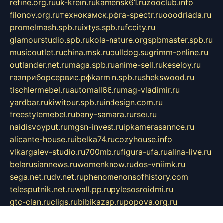
refine.org.ru
uk-krein.ru
kamensk61.ru
zooclub.info
filonov.org.ru
технокамск.рф
ra-spectr.ru
ooodriada.ru
promelmash.spb.ru
ixtys.spb.ru
fccity.ru
glamourstudio.spb.ru
kola-nature.org
spbmaster.spb.ru
musicoutlet.ru
china.msk.ru
bulldog.su
grimm-online.ru
outlander.net.ru
maga.spb.ru
anime-sell.ru
keseloy.ru
газприборсервис.рф
karmin.spb.ru
shekswood.ru
tischlermebel.ru
automall66.ru
mag-vladimir.ru
yardbar.ru
kiwitour.spb.ru
indesign.com.ru
freestylemebel.ru
bany-samara.ru
rsei.ru
naidisvoyput.ru
mgsn-invest.ru
ipkamerasannce.ru
alicante-house.ru
ibelka74.ru
cozyhouse.info
vlkargalev-studio.ru
700mb.ru
figura-ufa.ru
alina-live.ru
belarusiannews.ru
womenknow.ru
dos-vniimk.ru
sega.net.ru
dv.net.ru
phenomenonsofhistory.com
telesputnik.net.ru
wall.pp.ru
pylesosroidmi.ru
gtc-clan.ru
cligs.ru
bibikazap.ru
popova.org.ru
netwhistler.spb.ru
bellvil.ru
bonzon.ru
iss-vladik.ru