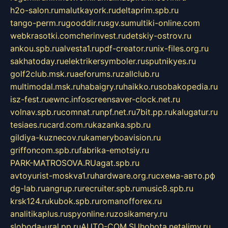
h2o-salon.ru
malutkayork.ru
deltaprim.spb.ru
tango-perm.ru
gooddir.ru
sgv.su
multiki-online.com
webkrasotki.com
cherinvest.ru
detskiy-ostrov.ru
ankou.spb.ru
alvesta1.ru
pdf-creator.ru
nix-files.org.ru
sakhatoday.ru
elektrikersymboler.ru
sputnikyes.ru
golf2club.msk.ru
aeforums.ru
zallclub.ru
multimodal.msk.ru
habaigry.ru
haikko.ru
sobakopedia.ru
isz-fest.ru
ewnc.info
screensaver-clock.net.ru
volnav.spb.ru
comnat.ru
npf.net.ru
7bit.pp.ru
kalugatur.ru
tesiaes.ru
card.com.ru
kazanka.spb.ru
gildiya-kuznecov.ru
kameryboavision.ru
griffoncom.spb.ru
fabrika-emotsiy.ru
PARK-MATROSOVA.RU
agat.spb.ru
avtoyurist-moskva1.ru
hardware.org.ru
схема-авто.рф
dg-lab.ru
angrup.ru
recruiter.spb.ru
music8.spb.ru
krsk124.ru
kubok.spb.ru
romanofforex.ru
analitikaplus.ru
spyonline.ru
zosikamery.ru
sloboda-ural.pp.ru
AUTO-COM.SU
hohota.net
alimy.ru