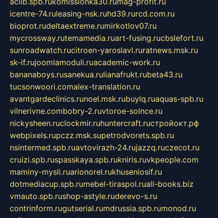
aclib.spb.ru
komissionka30.ru
mag-profit.ru
icentre-74.ru
leasing-nsk.ru
hd39.ru
rcd.com.ru
bioprot.ru
deltaextreme.ru
mirkotlov07.ru
mycrossway.ru
temamedia.ru
art-fusing.ru
cbslefort.ru
sunroadwatch.ru
citroen-yaroslavl.ru
ratnews.msk.ru
sk-if.ru
joomlamoduli.ru
academic-work.ru
bananaboys.ru
sanekua.ru
lianafrukt.ru
beta43.ru
tucsonwoori.com
alex-translation.ru
avantgardeclinics.ru
noel.msk.ru
buylq.ru
aquas-spb.ru
vilnerivne.com
bobry-2.ru
vtoroe-solnce.ru
nickysheen.ru
clockmir.ru
huntercraft.ru
стройокт.рф
webpixels.ru
pczz.msk.su
petrodvorets.spb.ru
nsintermed.spb.ru
avtovirazh-24.ru
jazzq.ru
czecot.ru
cruizi.spb.ru
spasskaya.spb.ru
kniris.ru
vkpeople.com
maminy-mysli.ru
arionorel.ru
khuseniosif.ru
dotmediacup.spb.ru
mebel-tiraspol.ru
all-books.biz
vmauto.spb.ru
shop-astyle.ru
derevo-s.ru
contrinform.ru
gutserial.ru
mdrussia.spb.ru
monod.ru