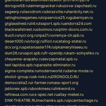
dorogoe58.ru
laimengpacker.ru
kuzova-zapchasti.ru
sageerp.ru
taxodrom.ru
dsrazvitie.ru
hardcity.net.ru
ratinghomegames.ru
topservice25.ru
gubernyan.ru
gtglasslined.ru
ii4.ru
tssport.spb.ru
andorra24.com
blackwallstreet.ru
oboimos.ru
optim-doors.com.ru
ikuch.ru
nycr.org.ru
npa21.ru
vremya-ch.spb.ru
desert000.ru
ivtorgi.ru
ifiori.ru
catalog-statei.ru
dcv.org.ru
spetsmaster174.ru
ipkameryhiseeu.ru
dum26.ru
ruspol.spb.ru
fr-opendp.ru
kam-solnyshko.ru
cheyenne-arapaho.ru
sevzapmetal.spb.ru
ted-lapidus.spb.ru
parasite-eliminator.ru
sigma-complete.ru
modernworld.ru
dama-moda.ru
eholot-group.ru
sk-nvkz.ru
DRONGOLD.RU
democratia2.ru
i-farmer.ru
mass-sport.org
jablonex.spb.ru
bookmess.ru
linkword.ru
refineua.com.ru
cs-spec.net.ru
altay-mebel.ru
DNK-THEATRE.RU
mechaniks.spb.ru
ipcamtechage.ru