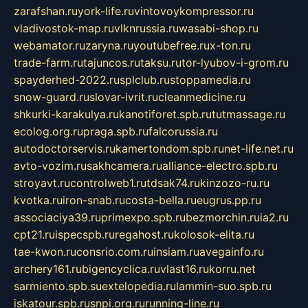
zarafshan.ru
york-life.ru
vintovoykompressor.ru
vladivostok-map.ru
vlknrussia.ru
wasabi-shop.ru
webamator.ru
zaryna.ru
youtubefree.ru
x-ton.ru
trade-farm.ru
tajuncos.ru
taksu.ru
tor-lyubov-i-grom.ru
spayderhed-2022.ru
splclub.ru
stoppamedia.ru
snow-guard.ru
slovar-ivrit.ru
cleanmedicine.ru
shkurki-karakulya.ru
kanotiforet.spb.ru
tutmassage.ru
ecolog.org.ru
praga.spb.ru
falcorussia.ru
autodoctorservis.ru
kamertondom.spb.ru
net-life.net.ru
avto-vozim.ru
sakhcamera.ru
alliance-electro.spb.ru
stroyavt.ru
controlweb1.ru
tdsak74.ru
kinzozo-ru.ru
kvotka.ru
iron-snab.ru
costa-bella.ru
eugrus.pp.ru
associaciya39.ru
primexpo.spb.ru
bezmorchin.ru
ia2.ru
cpt21.ru
ispecspb.ru
regahost.ru
kolosok-elita.ru
tae-kwon.ru
consrio.com.ru
insiam.ru
avegainfo.ru
archery161.ru
bigencyclica.ru
vlast16.ru
korru.net
sarmiento.spb.su
extelopedia.ru
lammin-suo.spb.ru
iskatour.spb.ru
snpi.org.ru
running-line.ru