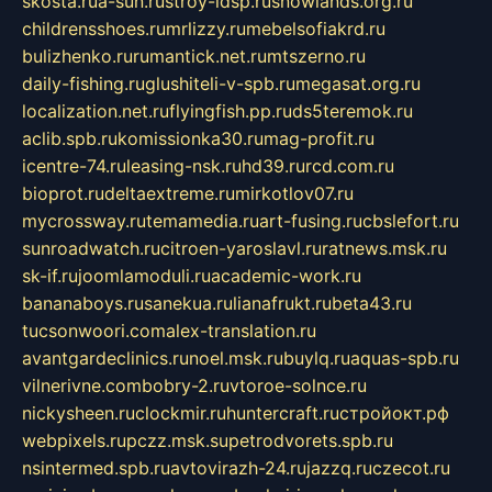
skosta.ru
a-sun.ru
stroy-ldsp.ru
snowlands.org.ru
childrensshoes.ru
mrlizzy.ru
mebelsofiakrd.ru
bulizhenko.ru
rumantick.net.ru
mtszerno.ru
daily-fishing.ru
glushiteli-v-spb.ru
megasat.org.ru
localization.net.ru
flyingfish.pp.ru
ds5teremok.ru
aclib.spb.ru
komissionka30.ru
mag-profit.ru
icentre-74.ru
leasing-nsk.ru
hd39.ru
rcd.com.ru
bioprot.ru
deltaextreme.ru
mirkotlov07.ru
mycrossway.ru
temamedia.ru
art-fusing.ru
cbslefort.ru
sunroadwatch.ru
citroen-yaroslavl.ru
ratnews.msk.ru
sk-if.ru
joomlamoduli.ru
academic-work.ru
bananaboys.ru
sanekua.ru
lianafrukt.ru
beta43.ru
tucsonwoori.com
alex-translation.ru
avantgardeclinics.ru
noel.msk.ru
buylq.ru
aquas-spb.ru
vilnerivne.com
bobry-2.ru
vtoroe-solnce.ru
nickysheen.ru
clockmir.ru
huntercraft.ru
стройокт.рф
webpixels.ru
pczz.msk.su
petrodvorets.spb.ru
nsintermed.spb.ru
avtovirazh-24.ru
jazzq.ru
czecot.ru