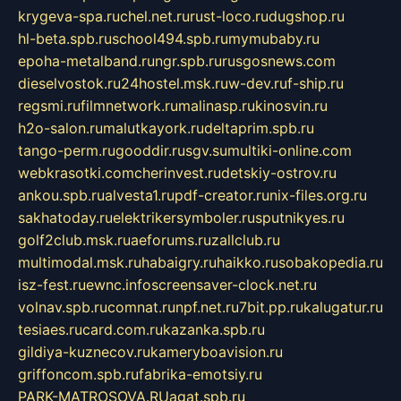
krygeva-spa.ru
chel.net.ru
rust-loco.ru
dugshop.ru
hl-beta.spb.ru
school494.spb.ru
mymubaby.ru
epoha-metalband.ru
ngr.spb.ru
rusgosnews.com
dieselvostok.ru
24hostel.msk.ru
w-dev.ru
f-ship.ru
regsmi.ru
filmnetwork.ru
malinasp.ru
kinosvin.ru
h2o-salon.ru
malutkayork.ru
deltaprim.spb.ru
tango-perm.ru
gooddir.ru
sgv.su
multiki-online.com
webkrasotki.com
cherinvest.ru
detskiy-ostrov.ru
ankou.spb.ru
alvesta1.ru
pdf-creator.ru
nix-files.org.ru
sakhatoday.ru
elektrikersymboler.ru
sputnikyes.ru
golf2club.msk.ru
aeforums.ru
zallclub.ru
multimodal.msk.ru
habaigry.ru
haikko.ru
sobakopedia.ru
isz-fest.ru
ewnc.info
screensaver-clock.net.ru
volnav.spb.ru
comnat.ru
npf.net.ru
7bit.pp.ru
kalugatur.ru
tesiaes.ru
card.com.ru
kazanka.spb.ru
gildiya-kuznecov.ru
kameryboavision.ru
griffoncom.spb.ru
fabrika-emotsiy.ru
PARK-MATROSOVA.RU
agat.spb.ru