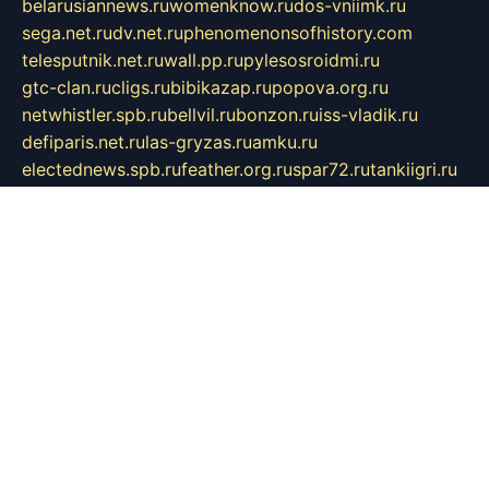
belarusiannews.ru
womenknow.ru
dos-vniimk.ru
sega.net.ru
dv.net.ru
phenomenonsofhistory.com
telesputnik.net.ru
wall.pp.ru
pylesosroidmi.ru
gtc-clan.ru
cligs.ru
bibikazap.ru
popova.org.ru
netwhistler.spb.ru
bellvil.ru
bonzon.ru
iss-vladik.ru
defiparis.net.ru
las-gryzas.ru
amku.ru
electednews.spb.ru
feather.org.ru
spar72.ru
tankiigri.ru
dominus.com.ru
ibtree.ru
sanykool.pp.ru
unixlib.org.ru
menatep.spb.ru
gartenterrassen.ru
printeka.ru
skvozilka.com.ru
parkovka-pub.ru
lovemobi.ru
art-ru.ru
emulatorz.com.ru
alucomp.com.ru
tatforum.com.ru
alternativa-profi.ru
dermakler.ru
artsurvey.ru
aredir.ru
khimspas.ru
centr-maxi.ru
2018r.ru
bort-stomer-defort.ru
professional2.ru
gibsons.ru
artselena.ru
art-pilot.ru
ingredient.spb.ru
npfpolimer.spb.ru
argentum.spb.ru
hom-edu.ru
af-num.ru
cashadvanceamericasev.org
trexp.spb.ru
apteka-gerzena.ru
vasilyevka.msk.ru