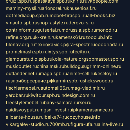
cruizi.spb.ru
spasskaya.spb.ru
kniris.ru
vkpeople.com
maminy-mysli.ru
arionorel.ru
khuseniosif.ru
dotmediacup.spb.ru
mebel-tiraspol.ru
all-books.biz
vmauto.spb.ru
shop-astyle.ru
derevo-s.ru
contrinform.ru
gutserial.ru
mdrussia.spb.ru
monod.ru
refine.org.ru
uk-krein.ru
kamensk61.ru
zooclub.info
filonov.org.ru
технокамск.рф
ra-spectr.ru
ooodriada.ru
promelmash.spb.ru
ixtys.spb.ru
fccity.ru
glamourstudio.spb.ru
kola-nature.org
spbmaster.spb.ru
musicoutlet.ru
china.msk.ru
bulldog.su
grimm-online.ru
outlander.net.ru
maga.spb.ru
anime-sell.ru
keseloy.ru
газприборсервис.рф
karmin.spb.ru
shekswood.ru
tischlermebel.ru
automall66.ru
mag-vladimir.ru
yardbar.ru
kiwitour.spb.ru
indesign.com.ru
freestylemebel.ru
bany-samara.ru
rsei.ru
naidisvoyput.ru
mgsn-invest.ru
ipkamerasannce.ru
alicante-house.ru
ibelka74.ru
cozyhouse.info
vlkargalev-studio.ru
700mb.ru
figura-ufa.ru
alina-live.ru