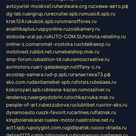
avtoyurist-moskva1.ru
hardware.org.ru
схема-авто.рф
dg-lab.ru
angrup.ru
recruiter.spb.ru
music8.spb.ru
krsk124.ru
kubok.spb.ru
romanofforex.ru
analitikaplus.ru
spyonline.ru
zosikamery.ru
sloboda-ural.pp.ru
AUTO-COM.SU
hohota.net
alimy.ru
online-z.com
aromat-vostoka.ru
otdelkaexp.ru
mobilvest.ru
bbd.net.ru
mebelshop.msk.ru
smp-forum.ru
bastion-td.ru
kosmoscreative.ru
avrmotors.ru
art-galadesign.ru
tiffany-c.ru
ecostep-samara.ru
d-p.spb.ru
галактика73.рф
sko.com.ru
davitamebel-spb.ru
fotsis.ru
tesiaes.ru
kokoroyari.spb.ru
blesna-kazan.ru
mossilver.ru
lenderoq.ru
sergeydobrin.ru
tochkazvuka.msk.ru
people-of-art.ru
bezzubova.ru
clubtibet.ru
orior-aks.ru
dynamoauto.ru
szk-favorit.ru
carlines.ru
flatnsk.ru
kingbolenskaner.ru
alex-motor.ru
astroline.net.ru
act1.spb.ru
polyglot.com.ru
gidlipetsk.ru
ooo-driada.ru
detsad125.ru
mir-zdoroviya.ru
bruslanovo.ru
siterem.ru