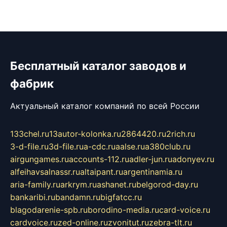
Бесплатный каталог заводов и
фабрик
Актуальный каталог компаний по всей России
133chel.ru
13autor-kolonka.ru
2864420.ru
2rich.ru
3-d-file.ru
3d-file.ru
a-cdc.ru
aalse.ru
a380club.ru
airgungames.ru
accounts-112.ru
adler-jun.ru
adonyev.ru
alfeihavsalnassr.ru
altaipant.ru
argentinamia.ru
aria-family.ru
arkrym.ru
ashanet.ru
belgorod-day.ru
bankaribi.ru
bandamn.ru
bigfatcc.ru
blagodarenie-spb.ru
borodino-media.ru
card-voice.ru
cardvoice.ru
zed-online.ru
zvonitut.ru
zebra-tlt.ru