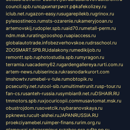
council.spb.ru
лодкипатриот.рф
kafekolizey.ru
iclub.net.ru
gazon-easy.ru
sugarepilekb.ru
grinox.ru
pylesostineco.ru
msts-ozarenie.ru
kameryjooan.ru
artemovskij.ru
dopler.spb.ru
aid70.ru
metall-perm.ru
ndm.msk.ru
ratingzooshop.ru
apiaccess.ru
globalautotrade.info
bezverhovskoe.ru
drsschool.ru
ZOOSMART.SPB.RU
dalakony.ru
medikijob.ru
remontt.spb.ru
photostudia.spb.ru
myragon.ru
terramia.ru
academy62.ru
gardengallereya.ru
rti.com.ru
artem-news.ru
biserinca.ru
krasnodarkurort.com
imshowtv.ru
mebel-v-tule.ru
mobtopik.ru
pcsecurity.net.ru
tool-sib.ru
multimetrunit.ru
sp-tour.ru
fan-cs.ru
santeh-russia.ru
symbian9.net.ru
DSHAIR.RU
tmmotors.spb.ru
xjocuricopii.com
musavtomat.msk.ru
obustrojdom.ru
sovetcik.ru
ybaranovskaya.ru
ppknews.ru
cult-alshei.ru
JAPANRUSSIA.RU
proekciyamebel.ru
imper-finans.ru
rim.org.ru
glamourai.ru
brassminus.ru
zabor-pro.ru
ftn.pp.ru