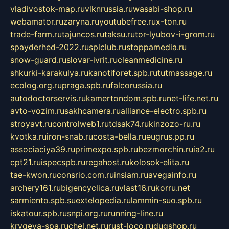
vladivostok-map.ru
vlknrussia.ru
wasabi-shop.ru
webamator.ru
zaryna.ru
youtubefree.ru
x-ton.ru
trade-farm.ru
tajuncos.ru
taksu.ru
tor-lyubov-i-grom.ru
spayderhed-2022.ru
splclub.ru
stoppamedia.ru
snow-guard.ru
slovar-ivrit.ru
cleanmedicine.ru
shkurki-karakulya.ru
kanotiforet.spb.ru
tutmassage.ru
ecolog.org.ru
praga.spb.ru
falcorussia.ru
autodoctorservis.ru
kamertondom.spb.ru
net-life.net.ru
avto-vozim.ru
sakhcamera.ru
alliance-electro.spb.ru
stroyavt.ru
controlweb1.ru
tdsak74.ru
kinzozo-ru.ru
kvotka.ru
iron-snab.ru
costa-bella.ru
eugrus.pp.ru
associaciya39.ru
primexpo.spb.ru
bezmorchin.ru
ia2.ru
cpt21.ru
ispecspb.ru
regahost.ru
kolosok-elita.ru
tae-kwon.ru
consrio.com.ru
insiam.ru
avegainfo.ru
archery161.ru
bigencyclica.ru
vlast16.ru
korru.net
sarmiento.spb.su
extelopedia.ru
lammin-suo.spb.ru
iskatour.spb.ru
snpi.org.ru
running-line.ru
krygeva-spa.ru
chel.net.ru
rust-loco.ru
dugshop.ru