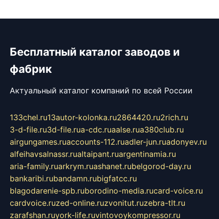
Бесплатный каталог заводов и
фабрик
Актуальный каталог компаний по всей России
133chel.ru
13autor-kolonka.ru
2864420.ru
2rich.ru
3-d-file.ru
3d-file.ru
a-cdc.ru
aalse.ru
a380club.ru
airgungames.ru
accounts-112.ru
adler-jun.ru
adonyev.ru
alfeihavsalnassr.ru
altaipant.ru
argentinamia.ru
aria-family.ru
arkrym.ru
ashanet.ru
belgorod-day.ru
bankaribi.ru
bandamn.ru
bigfatcc.ru
blagodarenie-spb.ru
borodino-media.ru
card-voice.ru
cardvoice.ru
zed-online.ru
zvonitut.ru
zebra-tlt.ru
zarafshan.ru
york-life.ru
vintovoykompressor.ru