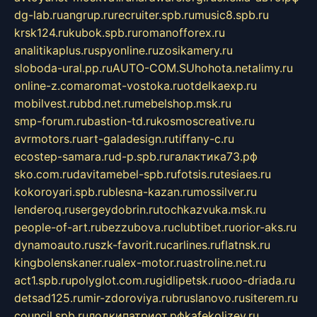
dg-lab.ru
angrup.ru
recruiter.spb.ru
music8.spb.ru
krsk124.ru
kubok.spb.ru
romanofforex.ru
analitikaplus.ru
spyonline.ru
zosikamery.ru
sloboda-ural.pp.ru
AUTO-COM.SU
hohota.net
alimy.ru
online-z.com
aromat-vostoka.ru
otdelkaexp.ru
mobilvest.ru
bbd.net.ru
mebelshop.msk.ru
smp-forum.ru
bastion-td.ru
kosmoscreative.ru
avrmotors.ru
art-galadesign.ru
tiffany-c.ru
ecostep-samara.ru
d-p.spb.ru
галактика73.рф
sko.com.ru
davitamebel-spb.ru
fotsis.ru
tesiaes.ru
kokoroyari.spb.ru
blesna-kazan.ru
mossilver.ru
lenderoq.ru
sergeydobrin.ru
tochkazvuka.msk.ru
people-of-art.ru
bezzubova.ru
clubtibet.ru
orior-aks.ru
dynamoauto.ru
szk-favorit.ru
carlines.ru
flatnsk.ru
kingbolenskaner.ru
alex-motor.ru
astroline.net.ru
act1.spb.ru
polyglot.com.ru
gidlipetsk.ru
ooo-driada.ru
detsad125.ru
mir-zdoroviya.ru
bruslanovo.ru
siterem.ru
council.spb.ru
лодкипатриот.рф
kafekolizey.ru