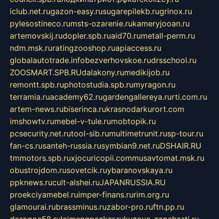
iclub.net.ru
gazon-easy.ru
sugarepilekb.ru
grinox.ru
pylesostineco.ru
msts-ozarenie.ru
kameryjooan.ru
artemovskij.ru
dopler.spb.ru
aid70.ru
metall-perm.ru
ndm.msk.ru
ratingzooshop.ru
apiaccess.ru
globalautotrade.info
bezverhovskoe.ru
drsschool.ru
ZOOSMART.SPB.RU
dalakony.ru
medikijob.ru
remontt.spb.ru
photostudia.spb.ru
myragon.ru
terramia.ru
academy62.ru
gardengallereya.ru
rti.com.ru
artem-news.ru
biserinca.ru
krasnodarkurort.com
imshowtv.ru
mebel-v-tule.ru
mobtopik.ru
pcsecurity.net.ru
tool-sib.ru
multimetrunit.ru
sp-tour.ru
fan-cs.ru
santeh-russia.ru
symbian9.net.ru
DSHAIR.RU
tmmotors.spb.ru
xjocuricopii.com
musavtomat.msk.ru
obustrojdom.ru
sovetcik.ru
ybaranovskaya.ru
ppknews.ru
cult-alshei.ru
JAPANRUSSIA.RU
proekciyamebel.ru
imper-finans.ru
rim.org.ru
glamourai.ru
brassminus.ru
zabor-pro.ru
ftn.pp.ru
dorogoe58.ru
laimengpacker.ru
kuzova-zapchasti.ru