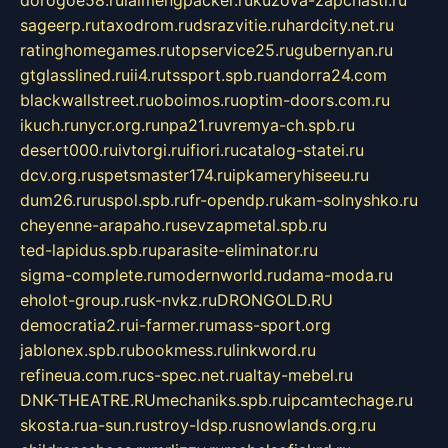
sageerp.ru
taxodrom.ru
dsrazvitie.ru
hardcity.net.ru
ratinghomegames.ru
topservice25.ru
gubernyan.ru
gtglasslined.ru
ii4.ru
tssport.spb.ru
andorra24.com
blackwallstreet.ru
oboimos.ru
optim-doors.com.ru
ikuch.ru
nycr.org.ru
npa21.ru
vremya-ch.spb.ru
desert000.ru
ivtorgi.ru
ifiori.ru
catalog-statei.ru
dcv.org.ru
spetsmaster174.ru
ipkameryhiseeu.ru
dum26.ru
ruspol.spb.ru
fr-opendp.ru
kam-solnyshko.ru
cheyenne-arapaho.ru
sevzapmetal.spb.ru
ted-lapidus.spb.ru
parasite-eliminator.ru
sigma-complete.ru
modernworld.ru
dama-moda.ru
eholot-group.ru
sk-nvkz.ru
DRONGOLD.RU
democratia2.ru
i-farmer.ru
mass-sport.org
jablonex.spb.ru
bookmess.ru
linkword.ru
refineua.com.ru
cs-spec.net.ru
altay-mebel.ru
DNK-THEATRE.RU
mechaniks.spb.ru
ipcamtechage.ru
skosta.ru
a-sun.ru
stroy-ldsp.ru
snowlands.org.ru