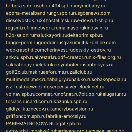
hl-beta.spb.ru
school494.spb.ru
mymubaby.ru
epoha-metalband.ru
ngr.spb.ru
rusgosnews.com
dieselvostok.ru
24hostel.msk.ru
w-dev.ru
f-ship.ru
regsmi.ru
filmnetwork.ru
malinasp.ru
kinosvin.ru
h2o-salon.ru
malutkayork.ru
deltaprim.spb.ru
tango-perm.ru
gooddir.ru
sgv.su
multiki-online.com
webkrasotki.com
cherinvest.ru
detskiy-ostrov.ru
ankou.spb.ru
alvesta1.ru
pdf-creator.ru
nix-files.org.ru
sakhatoday.ru
elektrikersymboler.ru
sputnikyes.ru
golf2club.msk.ru
aeforums.ru
zallclub.ru
multimodal.msk.ru
habaigry.ru
haikko.ru
sobakopedia.ru
isz-fest.ru
ewnc.info
screensaver-clock.net.ru
volnav.spb.ru
comnat.ru
npf.net.ru
7bit.pp.ru
kalugatur.ru
tesiaes.ru
card.com.ru
kazanka.spb.ru
gildiya-kuznecov.ru
kameryboavision.ru
griffoncom.spb.ru
fabrika-emotsiy.ru
PARK-MATROSOVA.RU
agat.spb.ru
avtoyurist-moskva1.ru
hardware.org.ru
схема-авто.рф