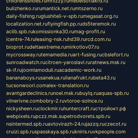
childrensshoes.ru
mrlizzy.ru
mebelsofiakrd.ru
bulizhenko.ru
rumantick.net.ru
mtszerno.ru
daily-fishing.ru
glushiteli-v-spb.ru
megasat.org.ru
localization.net.ru
flyingfish.pp.ru
ds5teremok.ru
aclib.spb.ru
komissionka30.ru
mag-profit.ru
icentre-74.ru
leasing-nsk.ru
hd39.ru
rcd.com.ru
bioprot.ru
deltaextreme.ru
mirkotlov07.ru
mycrossway.ru
temamedia.ru
art-fusing.ru
cbslefort.ru
sunroadwatch.ru
citroen-yaroslavl.ru
ratnews.msk.ru
sk-if.ru
joomlamoduli.ru
academic-work.ru
bananaboys.ru
sanekua.ru
lianafrukt.ru
beta43.ru
tucsonwoori.com
alex-translation.ru
avantgardeclinics.ru
noel.msk.ru
buylq.ru
aquas-spb.ru
vilnerivne.com
bobry-2.ru
vtoroe-solnce.ru
nickysheen.ru
clockmir.ru
huntercraft.ru
стройокт.рф
webpixels.ru
pczz.msk.su
petrodvorets.spb.ru
nsintermed.spb.ru
avtovirazh-24.ru
jazzq.ru
czecot.ru
cruizi.spb.ru
spasskaya.spb.ru
kniris.ru
vkpeople.com