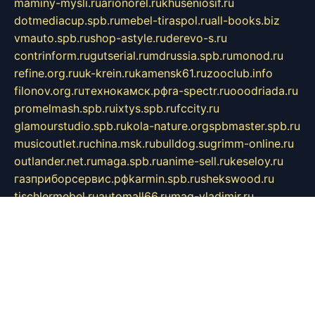
maminy-mysli.ru
arionorel.ru
khuseniosif.ru
dotmediacup.spb.ru
mebel-tiraspol.ru
all-books.biz
vmauto.spb.ru
shop-astyle.ru
derevo-s.ru
contrinform.ru
gutserial.ru
mdrussia.spb.ru
monod.ru
refine.org.ru
uk-krein.ru
kamensk61.ru
zooclub.info
filonov.org.ru
технокамск.рф
ra-spectr.ru
ooodriada.ru
promelmash.spb.ru
ixtys.spb.ru
fccity.ru
glamourstudio.spb.ru
kola-nature.org
spbmaster.spb.ru
musicoutlet.ru
china.msk.ru
bulldog.su
grimm-online.ru
outlander.net.ru
maga.spb.ru
anime-sell.ru
keseloy.ru
газприборсервис.рф
karmin.spb.ru
shekswood.ru
tischlermebel.ru
automall66.ru
mag-vladimir.ru
yardbar.ru
kiwitour.spb.ru
indesign.com.ru
freestylemebel.ru
bany-samara.ru
rsei.ru
naidisvoyput.ru
mgsn-invest.ru
ipkamerasannce.ru
alicante-house.ru
ibelka74.ru
cozyhouse.info
vlkargalev-studio.ru
700mb.ru
figura-ufa.ru
alina-live.ru
belarusiannews.ru
womenknow.ru
dos-vniimk.ru