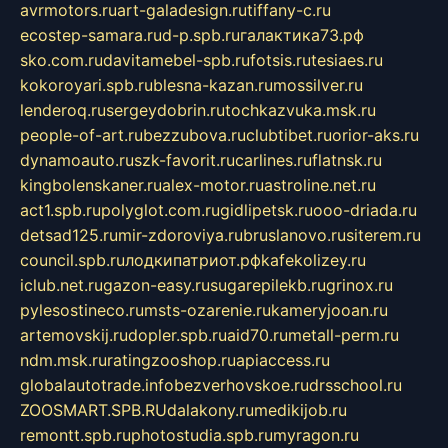
avrmotors.ru
art-galadesign.ru
tiffany-c.ru
ecostep-samara.ru
d-p.spb.ru
галактика73.рф
sko.com.ru
davitamebel-spb.ru
fotsis.ru
tesiaes.ru
kokoroyari.spb.ru
blesna-kazan.ru
mossilver.ru
lenderoq.ru
sergeydobrin.ru
tochkazvuka.msk.ru
people-of-art.ru
bezzubova.ru
clubtibet.ru
orior-aks.ru
dynamoauto.ru
szk-favorit.ru
carlines.ru
flatnsk.ru
kingbolenskaner.ru
alex-motor.ru
astroline.net.ru
act1.spb.ru
polyglot.com.ru
gidlipetsk.ru
ooo-driada.ru
detsad125.ru
mir-zdoroviya.ru
bruslanovo.ru
siterem.ru
council.spb.ru
лодкипатриот.рф
kafekolizey.ru
iclub.net.ru
gazon-easy.ru
sugarepilekb.ru
grinox.ru
pylesostineco.ru
msts-ozarenie.ru
kameryjooan.ru
artemovskij.ru
dopler.spb.ru
aid70.ru
metall-perm.ru
ndm.msk.ru
ratingzooshop.ru
apiaccess.ru
globalautotrade.info
bezverhovskoe.ru
drsschool.ru
ZOOSMART.SPB.RU
dalakony.ru
medikijob.ru
remontt.spb.ru
photostudia.spb.ru
myragon.ru