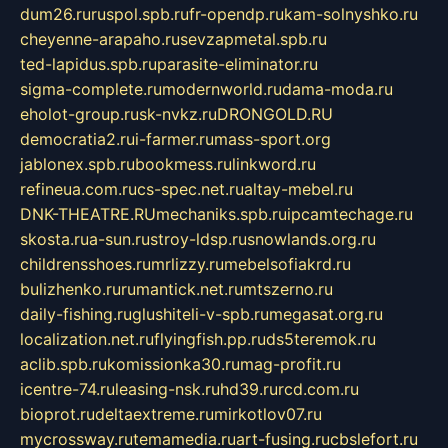
dum26.ru
ruspol.spb.ru
fr-opendp.ru
kam-solnyshko.ru
cheyenne-arapaho.ru
sevzapmetal.spb.ru
ted-lapidus.spb.ru
parasite-eliminator.ru
sigma-complete.ru
modernworld.ru
dama-moda.ru
eholot-group.ru
sk-nvkz.ru
DRONGOLD.RU
democratia2.ru
i-farmer.ru
mass-sport.org
jablonex.spb.ru
bookmess.ru
linkword.ru
refineua.com.ru
cs-spec.net.ru
altay-mebel.ru
DNK-THEATRE.RU
mechaniks.spb.ru
ipcamtechage.ru
skosta.ru
a-sun.ru
stroy-ldsp.ru
snowlands.org.ru
childrensshoes.ru
mrlizzy.ru
mebelsofiakrd.ru
bulizhenko.ru
rumantick.net.ru
mtszerno.ru
daily-fishing.ru
glushiteli-v-spb.ru
megasat.org.ru
localization.net.ru
flyingfish.pp.ru
ds5teremok.ru
aclib.spb.ru
komissionka30.ru
mag-profit.ru
icentre-74.ru
leasing-nsk.ru
hd39.ru
rcd.com.ru
bioprot.ru
deltaextreme.ru
mirkotlov07.ru
mycrossway.ru
temamedia.ru
art-fusing.ru
cbslefort.ru