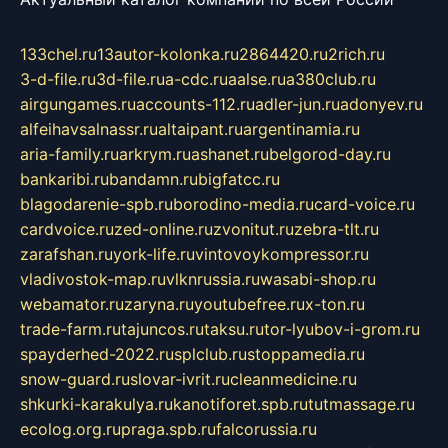
133chel.ru
13autor-kolonka.ru
2864420.ru
2rich.ru
3-d-file.ru
3d-file.ru
a-cdc.ru
aalse.ru
a380club.ru
airgungames.ru
accounts-112.ru
adler-jun.ru
adonyev.ru
alfeihavsalnassr.ru
altaipant.ru
argentinamia.ru
aria-family.ru
arkrym.ru
ashanet.ru
belgorod-day.ru
bankaribi.ru
bandamn.ru
bigfatcc.ru
blagodarenie-spb.ru
borodino-media.ru
card-voice.ru
cardvoice.ru
zed-online.ru
zvonitut.ru
zebra-tlt.ru
zarafshan.ru
york-life.ru
vintovoykompressor.ru
vladivostok-map.ru
vlknrussia.ru
wasabi-shop.ru
webamator.ru
zaryna.ru
youtubefree.ru
x-ton.ru
trade-farm.ru
tajuncos.ru
taksu.ru
tor-lyubov-i-grom.ru
spayderhed-2022.ru
splclub.ru
stoppamedia.ru
snow-guard.ru
slovar-ivrit.ru
cleanmedicine.ru
shkurki-karakulya.ru
kanotiforet.spb.ru
tutmassage.ru
ecolog.org.ru
praga.spb.ru
falcorussia.ru