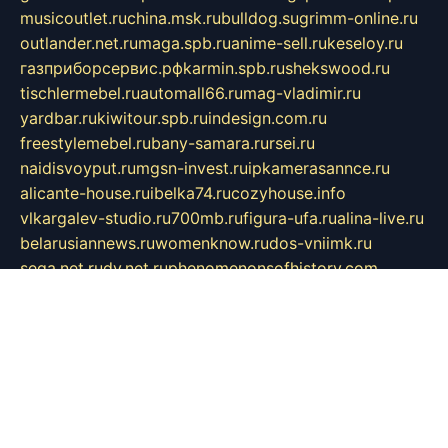
musicoutlet.ru
china.msk.ru
bulldog.su
grimm-online.ru
outlander.net.ru
maga.spb.ru
anime-sell.ru
keseloy.ru
газприборсервис.рф
karmin.spb.ru
shekswood.ru
tischlermebel.ru
automall66.ru
mag-vladimir.ru
yardbar.ru
kiwitour.spb.ru
indesign.com.ru
freestylemebel.ru
bany-samara.ru
rsei.ru
naidisvoyput.ru
mgsn-invest.ru
ipkamerasannce.ru
alicante-house.ru
ibelka74.ru
cozyhouse.info
vlkargalev-studio.ru
700mb.ru
figura-ufa.ru
alina-live.ru
belarusiannews.ru
womenknow.ru
dos-vniimk.ru
sega.net.ru
dv.net.ru
phenomenonsofhistory.com
telesputnik.net.ru
wall.pp.ru
pylesosroidmi.ru
gtc-clan.ru
cligs.ru
bibikazap.ru
popova.org.ru
netwhistler.spb.ru
bellvil.ru
bonzon.ru
iss-vladik.ru
defiparis.net.ru
las-gryzas.ru
amku.ru
electednews.spb.ru
feather.org.ru
spar72.ru
tankiigri.ru
dominus.com.ru
ibtree.ru
sanykool.pp.ru
unixlib.org.ru
menatep.spb.ru
gartenterrassen.ru
printeka.ru