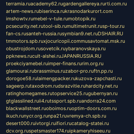
terramia.ru
academy62.ru
gardengallereya.ru
rti.com.ru
artem-news.ru
biserinca.ru
krasnodarkurort.com
imshowtv.ru
mebel-v-tule.ru
mobtopik.ru
pcsecurity.net.ru
tool-sib.ru
multimetrunit.ru
sp-tour.ru
fan-cs.ru
santeh-russia.ru
symbian9.net.ru
DSHAIR.RU
tmmotors.spb.ru
xjocuricopii.com
musavtomat.msk.ru
obustrojdom.ru
sovetcik.ru
ybaranovskaya.ru
ppknews.ru
cult-alshei.ru
JAPANRUSSIA.RU
proekciyamebel.ru
imper-finans.ru
rim.org.ru
glamourai.ru
brassminus.ru
zabor-pro.ru
ftn.pp.ru
dorogoe58.ru
laimengpacker.ru
kuzova-zapchasti.ru
sageerp.ru
taxodrom.ru
dsrazvitie.ru
hardcity.net.ru
ratinghomegames.ru
topservice25.ru
gubernyan.ru
gtglasslined.ru
ii4.ru
tssport.spb.ru
andorra24.com
blackwallstreet.ru
oboimos.ru
optim-doors.com.ru
ikuch.ru
nycr.org.ru
npa21.ru
vremya-ch.spb.ru
desert000.ru
ivtorgi.ru
ifiori.ru
catalog-statei.ru
dcv.org.ru
spetsmaster174.ru
ipkameryhiseeu.ru