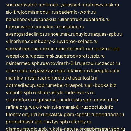
sunroadwatch.ru
citroen-yaroslavl.ru
ratnews.msk.ru
sk-if.ru
joomlamoduli.ru
academic-work.ru
bananaboys.ru
sanekua.ru
lianafrukt.ru
beta43.ru
tucsonwoori.com
alex-translation.ru
avantgardeclinics.ru
noel.msk.ru
buylq.ru
aquas-spb.ru
vilnerivne.com
bobry-2.ru
vtoroe-solnce.ru
nickysheen.ru
clockmir.ru
huntercraft.ru
стройокт.рф
webpixels.ru
pczz.msk.su
petrodvorets.spb.ru
nsintermed.spb.ru
avtovirazh-24.ru
jazzq.ru
czecot.ru
cruizi.spb.ru
spasskaya.spb.ru
kniris.ru
vkpeople.com
maminy-mysli.ru
arionorel.ru
khuseniosif.ru
dotmediacup.spb.ru
mebel-tiraspol.ru
all-books.biz
vmauto.spb.ru
shop-astyle.ru
derevo-s.ru
contrinform.ru
gutserial.ru
mdrussia.spb.ru
monod.ru
refine.org.ru
uk-krein.ru
kamensk61.ru
zooclub.info
filonov.org.ru
технокамск.рф
ra-spectr.ru
ooodriada.ru
promelmash.spb.ru
ixtys.spb.ru
fccity.ru
glamourstudio.spb.ru
kola-nature.org
spbmaster.spb.ru