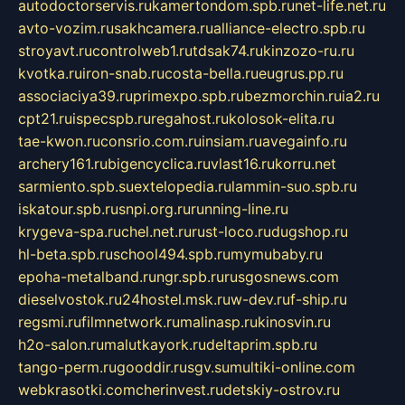
autodoctorservis.ru
kamertondom.spb.ru
net-life.net.ru
avto-vozim.ru
sakhcamera.ru
alliance-electro.spb.ru
stroyavt.ru
controlweb1.ru
tdsak74.ru
kinzozo-ru.ru
kvotka.ru
iron-snab.ru
costa-bella.ru
eugrus.pp.ru
associaciya39.ru
primexpo.spb.ru
bezmorchin.ru
ia2.ru
cpt21.ru
ispecspb.ru
regahost.ru
kolosok-elita.ru
tae-kwon.ru
consrio.com.ru
insiam.ru
avegainfo.ru
archery161.ru
bigencyclica.ru
vlast16.ru
korru.net
sarmiento.spb.su
extelopedia.ru
lammin-suo.spb.ru
iskatour.spb.ru
snpi.org.ru
running-line.ru
krygeva-spa.ru
chel.net.ru
rust-loco.ru
dugshop.ru
hl-beta.spb.ru
school494.spb.ru
mymubaby.ru
epoha-metalband.ru
ngr.spb.ru
rusgosnews.com
dieselvostok.ru
24hostel.msk.ru
w-dev.ru
f-ship.ru
regsmi.ru
filmnetwork.ru
malinasp.ru
kinosvin.ru
h2o-salon.ru
malutkayork.ru
deltaprim.spb.ru
tango-perm.ru
gooddir.ru
sgv.su
multiki-online.com
webkrasotki.com
cherinvest.ru
detskiy-ostrov.ru