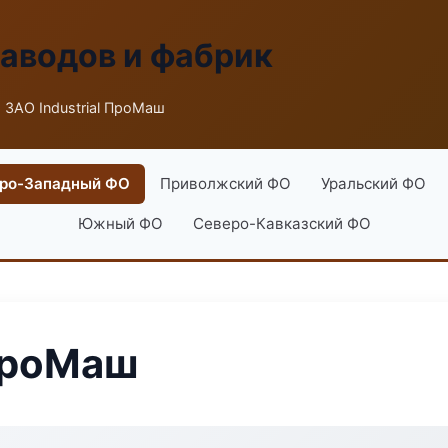
заводов и фабрик
 ЗАО Industrial ПроМаш
ро-Западный ФО
Приволжский ФО
Уральский ФО
Южный ФО
Северо-Кавказский ФО
 ПроМаш