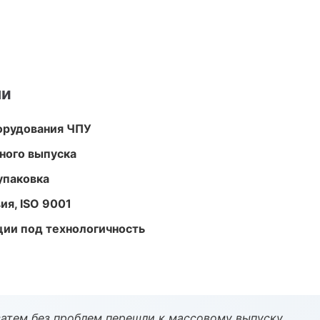
ми
орудования ЧПУ
ного выпуска
упаковка
ия, ISO 9001
ции под технологичность
атем без проблем перешли к массовому выпуску.