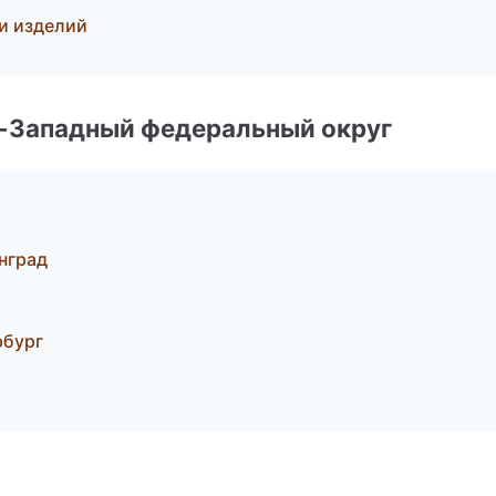
и изделий
о-Западный федеральный округ
нград
рбург