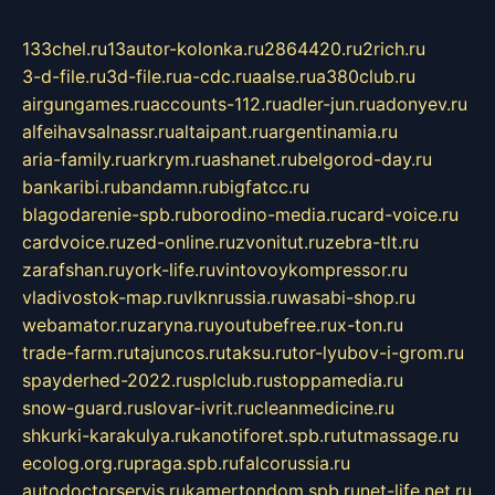
133chel.ru
13autor-kolonka.ru
2864420.ru
2rich.ru
3-d-file.ru
3d-file.ru
a-cdc.ru
aalse.ru
a380club.ru
airgungames.ru
accounts-112.ru
adler-jun.ru
adonyev.ru
alfeihavsalnassr.ru
altaipant.ru
argentinamia.ru
aria-family.ru
arkrym.ru
ashanet.ru
belgorod-day.ru
bankaribi.ru
bandamn.ru
bigfatcc.ru
blagodarenie-spb.ru
borodino-media.ru
card-voice.ru
cardvoice.ru
zed-online.ru
zvonitut.ru
zebra-tlt.ru
zarafshan.ru
york-life.ru
vintovoykompressor.ru
vladivostok-map.ru
vlknrussia.ru
wasabi-shop.ru
webamator.ru
zaryna.ru
youtubefree.ru
x-ton.ru
trade-farm.ru
tajuncos.ru
taksu.ru
tor-lyubov-i-grom.ru
spayderhed-2022.ru
splclub.ru
stoppamedia.ru
snow-guard.ru
slovar-ivrit.ru
cleanmedicine.ru
shkurki-karakulya.ru
kanotiforet.spb.ru
tutmassage.ru
ecolog.org.ru
praga.spb.ru
falcorussia.ru
autodoctorservis.ru
kamertondom.spb.ru
net-life.net.ru