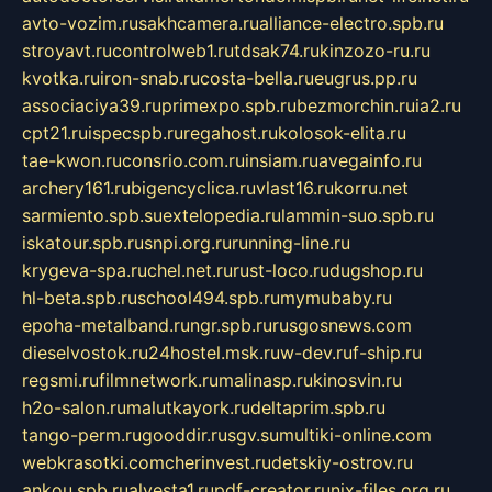
avto-vozim.ru
sakhcamera.ru
alliance-electro.spb.ru
stroyavt.ru
controlweb1.ru
tdsak74.ru
kinzozo-ru.ru
kvotka.ru
iron-snab.ru
costa-bella.ru
eugrus.pp.ru
associaciya39.ru
primexpo.spb.ru
bezmorchin.ru
ia2.ru
cpt21.ru
ispecspb.ru
regahost.ru
kolosok-elita.ru
tae-kwon.ru
consrio.com.ru
insiam.ru
avegainfo.ru
archery161.ru
bigencyclica.ru
vlast16.ru
korru.net
sarmiento.spb.su
extelopedia.ru
lammin-suo.spb.ru
iskatour.spb.ru
snpi.org.ru
running-line.ru
krygeva-spa.ru
chel.net.ru
rust-loco.ru
dugshop.ru
hl-beta.spb.ru
school494.spb.ru
mymubaby.ru
epoha-metalband.ru
ngr.spb.ru
rusgosnews.com
dieselvostok.ru
24hostel.msk.ru
w-dev.ru
f-ship.ru
regsmi.ru
filmnetwork.ru
malinasp.ru
kinosvin.ru
h2o-salon.ru
malutkayork.ru
deltaprim.spb.ru
tango-perm.ru
gooddir.ru
sgv.su
multiki-online.com
webkrasotki.com
cherinvest.ru
detskiy-ostrov.ru
ankou.spb.ru
alvesta1.ru
pdf-creator.ru
nix-files.org.ru