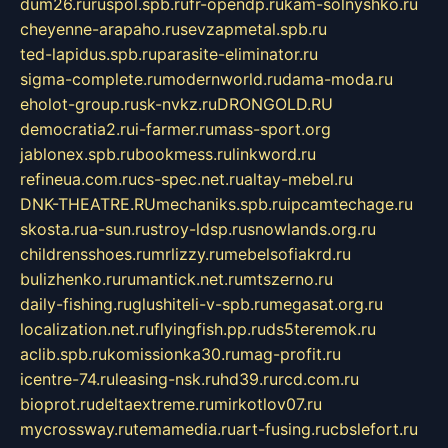
dum26.ru
ruspol.spb.ru
fr-opendp.ru
kam-solnyshko.ru
cheyenne-arapaho.ru
sevzapmetal.spb.ru
ted-lapidus.spb.ru
parasite-eliminator.ru
sigma-complete.ru
modernworld.ru
dama-moda.ru
eholot-group.ru
sk-nvkz.ru
DRONGOLD.RU
democratia2.ru
i-farmer.ru
mass-sport.org
jablonex.spb.ru
bookmess.ru
linkword.ru
refineua.com.ru
cs-spec.net.ru
altay-mebel.ru
DNK-THEATRE.RU
mechaniks.spb.ru
ipcamtechage.ru
skosta.ru
a-sun.ru
stroy-ldsp.ru
snowlands.org.ru
childrensshoes.ru
mrlizzy.ru
mebelsofiakrd.ru
bulizhenko.ru
rumantick.net.ru
mtszerno.ru
daily-fishing.ru
glushiteli-v-spb.ru
megasat.org.ru
localization.net.ru
flyingfish.pp.ru
ds5teremok.ru
aclib.spb.ru
komissionka30.ru
mag-profit.ru
icentre-74.ru
leasing-nsk.ru
hd39.ru
rcd.com.ru
bioprot.ru
deltaextreme.ru
mirkotlov07.ru
mycrossway.ru
temamedia.ru
art-fusing.ru
cbslefort.ru