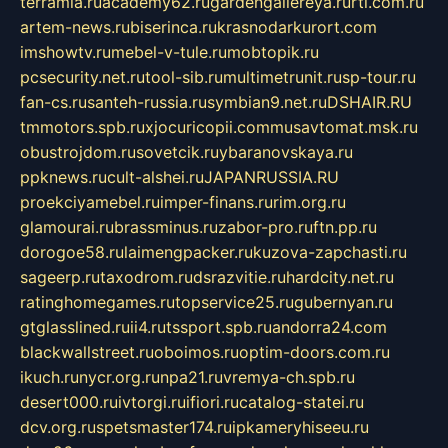
terramia.ru
academy62.ru
gardengallereya.ru
rti.com.ru
artem-news.ru
biserinca.ru
krasnodarkurort.com
imshowtv.ru
mebel-v-tule.ru
mobtopik.ru
pcsecurity.net.ru
tool-sib.ru
multimetrunit.ru
sp-tour.ru
fan-cs.ru
santeh-russia.ru
symbian9.net.ru
DSHAIR.RU
tmmotors.spb.ru
xjocuricopii.com
musavtomat.msk.ru
obustrojdom.ru
sovetcik.ru
ybaranovskaya.ru
ppknews.ru
cult-alshei.ru
JAPANRUSSIA.RU
proekciyamebel.ru
imper-finans.ru
rim.org.ru
glamourai.ru
brassminus.ru
zabor-pro.ru
ftn.pp.ru
dorogoe58.ru
laimengpacker.ru
kuzova-zapchasti.ru
sageerp.ru
taxodrom.ru
dsrazvitie.ru
hardcity.net.ru
ratinghomegames.ru
topservice25.ru
gubernyan.ru
gtglasslined.ru
ii4.ru
tssport.spb.ru
andorra24.com
blackwallstreet.ru
oboimos.ru
optim-doors.com.ru
ikuch.ru
nycr.org.ru
npa21.ru
vremya-ch.spb.ru
desert000.ru
ivtorgi.ru
ifiori.ru
catalog-statei.ru
dcv.org.ru
spetsmaster174.ru
ipkameryhiseeu.ru