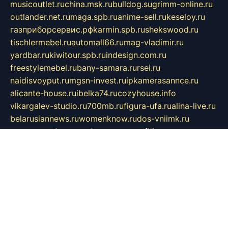
musicoutlet.ru
china.msk.ru
bulldog.su
grimm-online.ru
outlander.net.ru
maga.spb.ru
anime-sell.ru
keseloy.ru
газприборсервис.рф
karmin.spb.ru
shekswood.ru
tischlermebel.ru
automall66.ru
mag-vladimir.ru
yardbar.ru
kiwitour.spb.ru
indesign.com.ru
freestylemebel.ru
bany-samara.ru
rsei.ru
naidisvoyput.ru
mgsn-invest.ru
ipkamerasannce.ru
alicante-house.ru
ibelka74.ru
cozyhouse.info
vlkargalev-studio.ru
700mb.ru
figura-ufa.ru
alina-live.ru
belarusiannews.ru
womenknow.ru
dos-vniimk.ru
sega.net.ru
dv.net.ru
phenomenonsofhistory.com
telesputnik.net.ru
wall.pp.ru
pylesosroidmi.ru
gtc-clan.ru
cligs.ru
bibikazap.ru
popova.org.ru
netwhistler.spb.ru
bellvil.ru
bonzon.ru
iss-vladik.ru
defiparis.net.ru
las-gryzas.ru
amku.ru
electednews.spb.ru
feather.org.ru
spar72.ru
tankiigri.ru
dominus.com.ru
ibtree.ru
sanykool.pp.ru
unixlib.org.ru
menatep.spb.ru
gartenterrassen.ru
printeka.ru