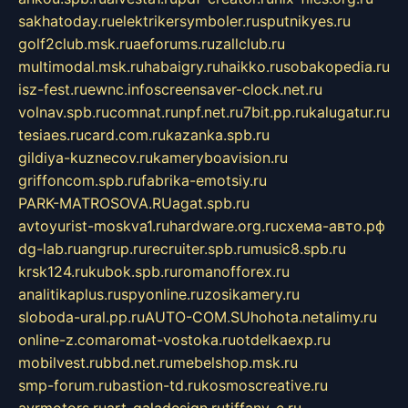
sakhatoday.ru
elektrikersymboler.ru
sputnikyes.ru
golf2club.msk.ru
aeforums.ru
zallclub.ru
multimodal.msk.ru
habaigry.ru
haikko.ru
sobakopedia.ru
isz-fest.ru
ewnc.info
screensaver-clock.net.ru
volnav.spb.ru
comnat.ru
npf.net.ru
7bit.pp.ru
kalugatur.ru
tesiaes.ru
card.com.ru
kazanka.spb.ru
gildiya-kuznecov.ru
kameryboavision.ru
griffoncom.spb.ru
fabrika-emotsiy.ru
PARK-MATROSOVA.RU
agat.spb.ru
avtoyurist-moskva1.ru
hardware.org.ru
схема-авто.рф
dg-lab.ru
angrup.ru
recruiter.spb.ru
music8.spb.ru
krsk124.ru
kubok.spb.ru
romanofforex.ru
analitikaplus.ru
spyonline.ru
zosikamery.ru
sloboda-ural.pp.ru
AUTO-COM.SU
hohota.net
alimy.ru
online-z.com
aromat-vostoka.ru
otdelkaexp.ru
mobilvest.ru
bbd.net.ru
mebelshop.msk.ru
smp-forum.ru
bastion-td.ru
kosmoscreative.ru