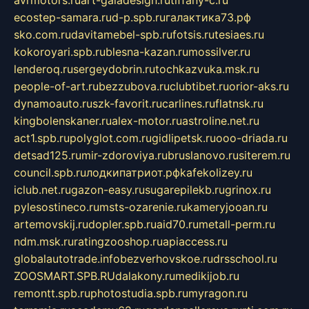
avrmotors.ru
art-galadesign.ru
tiffany-c.ru
ecostep-samara.ru
d-p.spb.ru
галактика73.рф
sko.com.ru
davitamebel-spb.ru
fotsis.ru
tesiaes.ru
kokoroyari.spb.ru
blesna-kazan.ru
mossilver.ru
lenderoq.ru
sergeydobrin.ru
tochkazvuka.msk.ru
people-of-art.ru
bezzubova.ru
clubtibet.ru
orior-aks.ru
dynamoauto.ru
szk-favorit.ru
carlines.ru
flatnsk.ru
kingbolenskaner.ru
alex-motor.ru
astroline.net.ru
act1.spb.ru
polyglot.com.ru
gidlipetsk.ru
ooo-driada.ru
detsad125.ru
mir-zdoroviya.ru
bruslanovo.ru
siterem.ru
council.spb.ru
лодкипатриот.рф
kafekolizey.ru
iclub.net.ru
gazon-easy.ru
sugarepilekb.ru
grinox.ru
pylesostineco.ru
msts-ozarenie.ru
kameryjooan.ru
artemovskij.ru
dopler.spb.ru
aid70.ru
metall-perm.ru
ndm.msk.ru
ratingzooshop.ru
apiaccess.ru
globalautotrade.info
bezverhovskoe.ru
drsschool.ru
ZOOSMART.SPB.RU
dalakony.ru
medikijob.ru
remontt.spb.ru
photostudia.spb.ru
myragon.ru