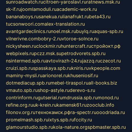
sunroadwatch.ru
citroen-yaroslavl.ru
ratnews.msk.ru
sk-if.ru
joomlamoduli.ru
academic-work.ru
bananaboys.ru
sanekua.ru
lianafrukt.ru
beta43.ru
tucsonwoori.com
alex-translation.ru
avantgardeclinics.ru
noel.msk.ru
buylq.ru
aquas-spb.ru
vilnerivne.com
bobry-2.ru
vtoroe-solnce.ru
nickysheen.ru
clockmir.ru
huntercraft.ru
стройокт.рф
webpixels.ru
pczz.msk.su
petrodvorets.spb.ru
nsintermed.spb.ru
avtovirazh-24.ru
jazzq.ru
czecot.ru
cruizi.spb.ru
spasskaya.spb.ru
kniris.ru
vkpeople.com
maminy-mysli.ru
arionorel.ru
khuseniosif.ru
dotmediacup.spb.ru
mebel-tiraspol.ru
all-books.biz
vmauto.spb.ru
shop-astyle.ru
derevo-s.ru
contrinform.ru
gutserial.ru
mdrussia.spb.ru
monod.ru
refine.org.ru
uk-krein.ru
kamensk61.ru
zooclub.info
filonov.org.ru
технокамск.рф
ra-spectr.ru
ooodriada.ru
promelmash.spb.ru
ixtys.spb.ru
fccity.ru
glamourstudio.spb.ru
kola-nature.org
spbmaster.spb.ru