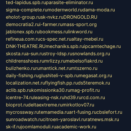
ted-lapidus.spb.ru
parasite-eliminator.ru
sigma-complete.ru
modernworld.ru
dama-moda.ru
eholot-group.ru
sk-nvkz.ru
DRONGOLD.RU
democratia2.ru
i-farmer.ru
mass-sport.org
jablonex.spb.ru
bookmess.ru
linkword.ru
refineua.com.ru
cs-spec.net.ru
altay-mebel.ru
DNK-THEATRE.RU
mechaniks.spb.ru
ipcamtechage.ru
skosta.ru
a-sun.ru
stroy-ldsp.ru
snowlands.org.ru
childrensshoes.ru
mrlizzy.ru
mebelsofiakrd.ru
bulizhenko.ru
rumantick.net.ru
mtszerno.ru
daily-fishing.ru
glushiteli-v-spb.ru
megasat.org.ru
localization.net.ru
flyingfish.pp.ru
ds5teremok.ru
aclib.spb.ru
komissionka30.ru
mag-profit.ru
icentre-74.ru
leasing-nsk.ru
hd39.ru
rcd.com.ru
bioprot.ru
deltaextreme.ru
mirkotlov07.ru
mycrossway.ru
temamedia.ru
art-fusing.ru
cbslefort.ru
sunroadwatch.ru
citroen-yaroslavl.ru
ratnews.msk.ru
sk-if.ru
joomlamoduli.ru
academic-work.ru