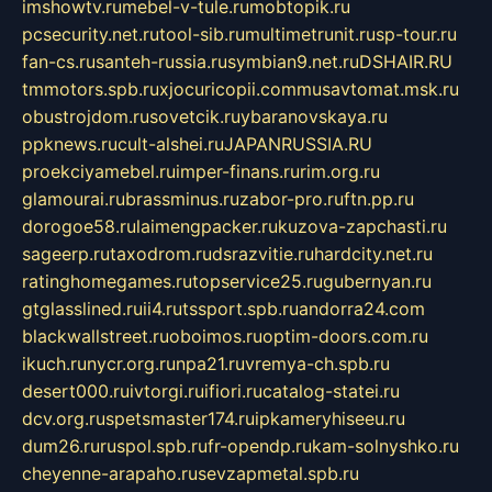
imshowtv.ru
mebel-v-tule.ru
mobtopik.ru
pcsecurity.net.ru
tool-sib.ru
multimetrunit.ru
sp-tour.ru
fan-cs.ru
santeh-russia.ru
symbian9.net.ru
DSHAIR.RU
tmmotors.spb.ru
xjocuricopii.com
musavtomat.msk.ru
obustrojdom.ru
sovetcik.ru
ybaranovskaya.ru
ppknews.ru
cult-alshei.ru
JAPANRUSSIA.RU
proekciyamebel.ru
imper-finans.ru
rim.org.ru
glamourai.ru
brassminus.ru
zabor-pro.ru
ftn.pp.ru
dorogoe58.ru
laimengpacker.ru
kuzova-zapchasti.ru
sageerp.ru
taxodrom.ru
dsrazvitie.ru
hardcity.net.ru
ratinghomegames.ru
topservice25.ru
gubernyan.ru
gtglasslined.ru
ii4.ru
tssport.spb.ru
andorra24.com
blackwallstreet.ru
oboimos.ru
optim-doors.com.ru
ikuch.ru
nycr.org.ru
npa21.ru
vremya-ch.spb.ru
desert000.ru
ivtorgi.ru
ifiori.ru
catalog-statei.ru
dcv.org.ru
spetsmaster174.ru
ipkameryhiseeu.ru
dum26.ru
ruspol.spb.ru
fr-opendp.ru
kam-solnyshko.ru
cheyenne-arapaho.ru
sevzapmetal.spb.ru