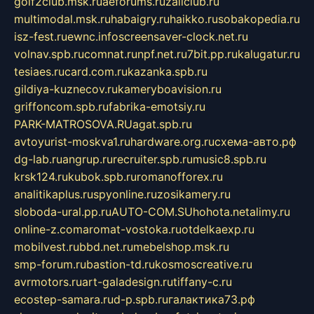
golf2club.msk.ru
aeforums.ru
zallclub.ru
multimodal.msk.ru
habaigry.ru
haikko.ru
sobakopedia.ru
isz-fest.ru
ewnc.info
screensaver-clock.net.ru
volnav.spb.ru
comnat.ru
npf.net.ru
7bit.pp.ru
kalugatur.ru
tesiaes.ru
card.com.ru
kazanka.spb.ru
gildiya-kuznecov.ru
kameryboavision.ru
griffoncom.spb.ru
fabrika-emotsiy.ru
PARK-MATROSOVA.RU
agat.spb.ru
avtoyurist-moskva1.ru
hardware.org.ru
схема-авто.рф
dg-lab.ru
angrup.ru
recruiter.spb.ru
music8.spb.ru
krsk124.ru
kubok.spb.ru
romanofforex.ru
analitikaplus.ru
spyonline.ru
zosikamery.ru
sloboda-ural.pp.ru
AUTO-COM.SU
hohota.net
alimy.ru
online-z.com
aromat-vostoka.ru
otdelkaexp.ru
mobilvest.ru
bbd.net.ru
mebelshop.msk.ru
smp-forum.ru
bastion-td.ru
kosmoscreative.ru
avrmotors.ru
art-galadesign.ru
tiffany-c.ru
ecostep-samara.ru
d-p.spb.ru
галактика73.рф