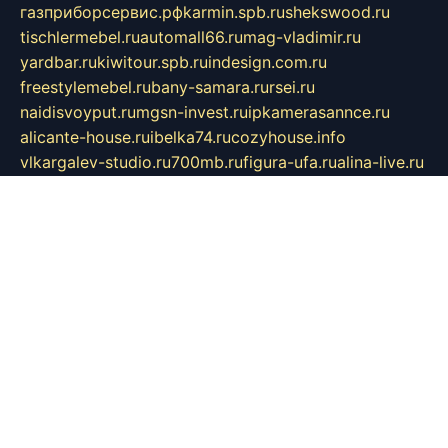
газприборсервис.рф
karmin.spb.ru
shekswood.ru
tischlermebel.ru
automall66.ru
mag-vladimir.ru
yardbar.ru
kiwitour.spb.ru
indesign.com.ru
freestylemebel.ru
bany-samara.ru
rsei.ru
naidisvoyput.ru
mgsn-invest.ru
ipkamerasannce.ru
alicante-house.ru
ibelka74.ru
cozyhouse.info
vlkargalev-studio.ru
700mb.ru
figura-ufa.ru
alina-live.ru
belarusiannews.ru
womenknow.ru
dos-vniimk.ru
sega.net.ru
dv.net.ru
phenomenonsofhistory.com
telesputnik.net.ru
wall.pp.ru
pylesosroidmi.ru
gtc-clan.ru
cligs.ru
bibikazap.ru
popova.org.ru
netwhistler.spb.ru
bellvil.ru
bonzon.ru
iss-vladik.ru
defiparis.net.ru
las-gryzas.ru
amku.ru
electednews.spb.ru
feather.org.ru
spar72.ru
tankiigri.ru
dominus.com.ru
ibtree.ru
sanykool.pp.ru
unixlib.org.ru
menatep.spb.ru
gartenterrassen.ru
printeka.ru
skvozilka.com.ru
parkovka-pub.ru
lovemobi.ru
art-ru.ru
emulatorz.com.ru
alucomp.com.ru
tatforum.com.ru