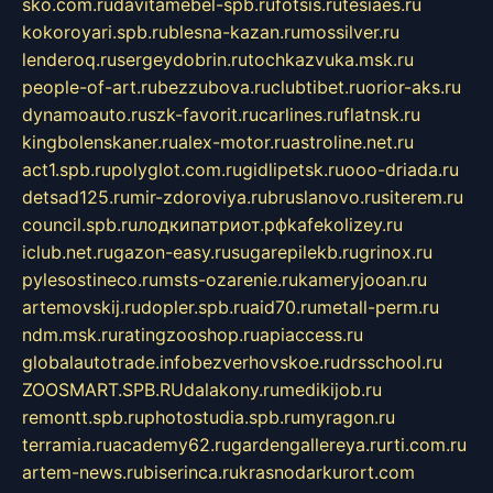
sko.com.ru
davitamebel-spb.ru
fotsis.ru
tesiaes.ru
kokoroyari.spb.ru
blesna-kazan.ru
mossilver.ru
lenderoq.ru
sergeydobrin.ru
tochkazvuka.msk.ru
people-of-art.ru
bezzubova.ru
clubtibet.ru
orior-aks.ru
dynamoauto.ru
szk-favorit.ru
carlines.ru
flatnsk.ru
kingbolenskaner.ru
alex-motor.ru
astroline.net.ru
act1.spb.ru
polyglot.com.ru
gidlipetsk.ru
ooo-driada.ru
detsad125.ru
mir-zdoroviya.ru
bruslanovo.ru
siterem.ru
council.spb.ru
лодкипатриот.рф
kafekolizey.ru
iclub.net.ru
gazon-easy.ru
sugarepilekb.ru
grinox.ru
pylesostineco.ru
msts-ozarenie.ru
kameryjooan.ru
artemovskij.ru
dopler.spb.ru
aid70.ru
metall-perm.ru
ndm.msk.ru
ratingzooshop.ru
apiaccess.ru
globalautotrade.info
bezverhovskoe.ru
drsschool.ru
ZOOSMART.SPB.RU
dalakony.ru
medikijob.ru
remontt.spb.ru
photostudia.spb.ru
myragon.ru
terramia.ru
academy62.ru
gardengallereya.ru
rti.com.ru
artem-news.ru
biserinca.ru
krasnodarkurort.com