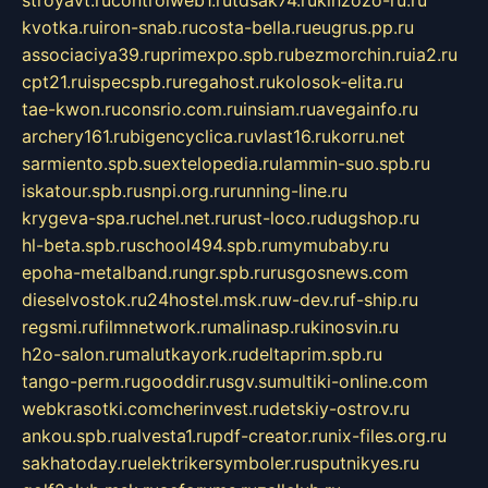
stroyavt.ru
controlweb1.ru
tdsak74.ru
kinzozo-ru.ru
kvotka.ru
iron-snab.ru
costa-bella.ru
eugrus.pp.ru
associaciya39.ru
primexpo.spb.ru
bezmorchin.ru
ia2.ru
cpt21.ru
ispecspb.ru
regahost.ru
kolosok-elita.ru
tae-kwon.ru
consrio.com.ru
insiam.ru
avegainfo.ru
archery161.ru
bigencyclica.ru
vlast16.ru
korru.net
sarmiento.spb.su
extelopedia.ru
lammin-suo.spb.ru
iskatour.spb.ru
snpi.org.ru
running-line.ru
krygeva-spa.ru
chel.net.ru
rust-loco.ru
dugshop.ru
hl-beta.spb.ru
school494.spb.ru
mymubaby.ru
epoha-metalband.ru
ngr.spb.ru
rusgosnews.com
dieselvostok.ru
24hostel.msk.ru
w-dev.ru
f-ship.ru
regsmi.ru
filmnetwork.ru
malinasp.ru
kinosvin.ru
h2o-salon.ru
malutkayork.ru
deltaprim.spb.ru
tango-perm.ru
gooddir.ru
sgv.su
multiki-online.com
webkrasotki.com
cherinvest.ru
detskiy-ostrov.ru
ankou.spb.ru
alvesta1.ru
pdf-creator.ru
nix-files.org.ru
sakhatoday.ru
elektrikersymboler.ru
sputnikyes.ru