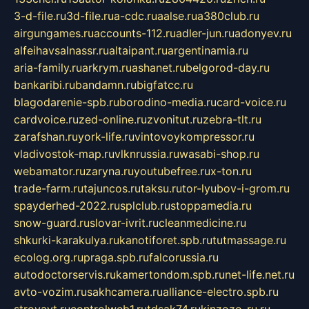
3-d-file.ru
3d-file.ru
a-cdc.ru
aalse.ru
a380club.ru
airgungames.ru
accounts-112.ru
adler-jun.ru
adonyev.ru
alfeihavsalnassr.ru
altaipant.ru
argentinamia.ru
aria-family.ru
arkrym.ru
ashanet.ru
belgorod-day.ru
bankaribi.ru
bandamn.ru
bigfatcc.ru
blagodarenie-spb.ru
borodino-media.ru
card-voice.ru
cardvoice.ru
zed-online.ru
zvonitut.ru
zebra-tlt.ru
zarafshan.ru
york-life.ru
vintovoykompressor.ru
vladivostok-map.ru
vlknrussia.ru
wasabi-shop.ru
webamator.ru
zaryna.ru
youtubefree.ru
x-ton.ru
trade-farm.ru
tajuncos.ru
taksu.ru
tor-lyubov-i-grom.ru
spayderhed-2022.ru
splclub.ru
stoppamedia.ru
snow-guard.ru
slovar-ivrit.ru
cleanmedicine.ru
shkurki-karakulya.ru
kanotiforet.spb.ru
tutmassage.ru
ecolog.org.ru
praga.spb.ru
falcorussia.ru
autodoctorservis.ru
kamertondom.spb.ru
net-life.net.ru
avto-vozim.ru
sakhcamera.ru
alliance-electro.spb.ru