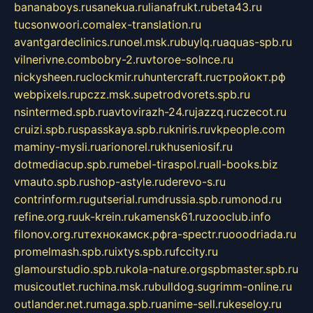
bananaboys.ru
sanekua.ru
lianafrukt.ru
beta43.ru
tucsonwoori.com
alex-translation.ru
avantgardeclinics.ru
noel.msk.ru
buylq.ru
aquas-spb.ru
vilnerivne.com
bobry-2.ru
vtoroe-solnce.ru
nickysheen.ru
clockmir.ru
huntercraft.ru
стройокт.рф
webpixels.ru
pczz.msk.su
petrodvorets.spb.ru
nsintermed.spb.ru
avtovirazh-24.ru
jazzq.ru
czecot.ru
cruizi.spb.ru
spasskaya.spb.ru
kniris.ru
vkpeople.com
maminy-mysli.ru
arionorel.ru
khuseniosif.ru
dotmediacup.spb.ru
mebel-tiraspol.ru
all-books.biz
vmauto.spb.ru
shop-astyle.ru
derevo-s.ru
contrinform.ru
gutserial.ru
mdrussia.spb.ru
monod.ru
refine.org.ru
uk-krein.ru
kamensk61.ru
zooclub.info
filonov.org.ru
технокамск.рф
ra-spectr.ru
ooodriada.ru
promelmash.spb.ru
ixtys.spb.ru
fccity.ru
glamourstudio.spb.ru
kola-nature.org
spbmaster.spb.ru
musicoutlet.ru
china.msk.ru
bulldog.su
grimm-online.ru
outlander.net.ru
maga.spb.ru
anime-sell.ru
keseloy.ru