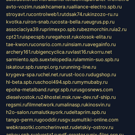
avto-vozim.ru
sakhcamera.ru
alliance-electro.spb.ru
stroyavt.ru
controlweb1.ru
tdsak74.ru
kinzozo-ru.ru
kvotka.ru
iron-snab.ru
costa-bella.ru
eugrus.pp.ru
associaciya39.ru
primexpo.spb.ru
bezmorchin.ru
ia2.ru
cpt21.ru
ispecspb.ru
regahost.ru
kolosok-elita.ru
tae-kwon.ru
consrio.com.ru
insiam.ru
avegainfo.ru
archery161.ru
bigencyclica.ru
vlast16.ru
korru.net
sarmiento.spb.su
extelopedia.ru
lammin-suo.spb.ru
iskatour.spb.ru
snpi.org.ru
running-line.ru
krygeva-spa.ru
chel.net.ru
rust-loco.ru
dugshop.ru
hl-beta.spb.ru
school494.spb.ru
mymubaby.ru
epoha-metalband.ru
ngr.spb.ru
rusgosnews.com
dieselvostok.ru
24hostel.msk.ru
w-dev.ru
f-ship.ru
regsmi.ru
filmnetwork.ru
malinasp.ru
kinosvin.ru
h2o-salon.ru
malutkayork.ru
deltaprim.spb.ru
tango-perm.ru
gooddir.ru
sgv.su
multiki-online.com
webkrasotki.com
cherinvest.ru
detskiy-ostrov.ru
ankou.spb.ru
alvesta1.ru
pdf-creator.ru
nix-files.org.ru