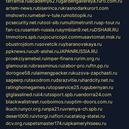
terramia.ru
academy62.ru
gardengallereya.ru
rti.com.ru
artem-news.ru
biserinca.ru
krasnodarkurort.com
imshowtv.ru
mebel-v-tule.ru
mobtopik.ru
pcsecurity.net.ru
tool-sib.ru
multimetrunit.ru
sp-tour.ru
fan-cs.ru
santeh-russia.ru
symbian9.net.ru
DSHAIR.RU
tmmotors.spb.ru
xjocuricopii.com
musavtomat.msk.ru
obustrojdom.ru
sovetcik.ru
ybaranovskaya.ru
ppknews.ru
cult-alshei.ru
JAPANRUSSIA.RU
proekciyamebel.ru
imper-finans.ru
rim.org.ru
glamourai.ru
brassminus.ru
zabor-pro.ru
ftn.pp.ru
dorogoe58.ru
laimengpacker.ru
kuzova-zapchasti.ru
sageerp.ru
taxodrom.ru
dsrazvitie.ru
hardcity.net.ru
ratinghomegames.ru
topservice25.ru
gubernyan.ru
gtglasslined.ru
ii4.ru
tssport.spb.ru
andorra24.com
blackwallstreet.ru
oboimos.ru
optim-doors.com.ru
ikuch.ru
nycr.org.ru
npa21.ru
vremya-ch.spb.ru
desert000.ru
ivtorgi.ru
ifiori.ru
catalog-statei.ru
dcv.org.ru
spetsmaster174.ru
ipkameryhiseeu.ru