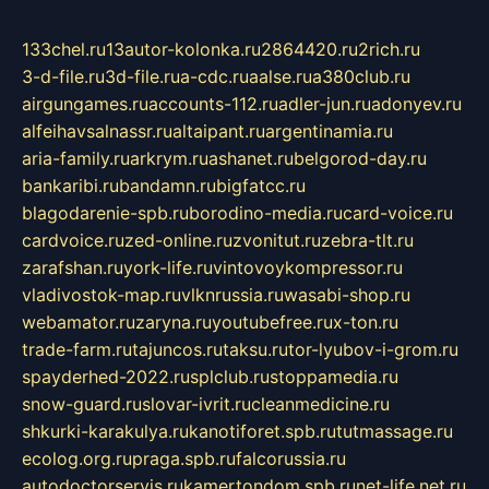
133chel.ru
13autor-kolonka.ru
2864420.ru
2rich.ru
3-d-file.ru
3d-file.ru
a-cdc.ru
aalse.ru
a380club.ru
airgungames.ru
accounts-112.ru
adler-jun.ru
adonyev.ru
alfeihavsalnassr.ru
altaipant.ru
argentinamia.ru
aria-family.ru
arkrym.ru
ashanet.ru
belgorod-day.ru
bankaribi.ru
bandamn.ru
bigfatcc.ru
blagodarenie-spb.ru
borodino-media.ru
card-voice.ru
cardvoice.ru
zed-online.ru
zvonitut.ru
zebra-tlt.ru
zarafshan.ru
york-life.ru
vintovoykompressor.ru
vladivostok-map.ru
vlknrussia.ru
wasabi-shop.ru
webamator.ru
zaryna.ru
youtubefree.ru
x-ton.ru
trade-farm.ru
tajuncos.ru
taksu.ru
tor-lyubov-i-grom.ru
spayderhed-2022.ru
splclub.ru
stoppamedia.ru
snow-guard.ru
slovar-ivrit.ru
cleanmedicine.ru
shkurki-karakulya.ru
kanotiforet.spb.ru
tutmassage.ru
ecolog.org.ru
praga.spb.ru
falcorussia.ru
autodoctorservis.ru
kamertondom.spb.ru
net-life.net.ru