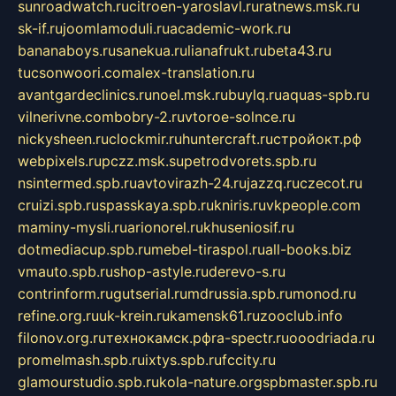
sunroadwatch.ru
citroen-yaroslavl.ru
ratnews.msk.ru
sk-if.ru
joomlamoduli.ru
academic-work.ru
bananaboys.ru
sanekua.ru
lianafrukt.ru
beta43.ru
tucsonwoori.com
alex-translation.ru
avantgardeclinics.ru
noel.msk.ru
buylq.ru
aquas-spb.ru
vilnerivne.com
bobry-2.ru
vtoroe-solnce.ru
nickysheen.ru
clockmir.ru
huntercraft.ru
стройокт.рф
webpixels.ru
pczz.msk.su
petrodvorets.spb.ru
nsintermed.spb.ru
avtovirazh-24.ru
jazzq.ru
czecot.ru
cruizi.spb.ru
spasskaya.spb.ru
kniris.ru
vkpeople.com
maminy-mysli.ru
arionorel.ru
khuseniosif.ru
dotmediacup.spb.ru
mebel-tiraspol.ru
all-books.biz
vmauto.spb.ru
shop-astyle.ru
derevo-s.ru
contrinform.ru
gutserial.ru
mdrussia.spb.ru
monod.ru
refine.org.ru
uk-krein.ru
kamensk61.ru
zooclub.info
filonov.org.ru
технокамск.рф
ra-spectr.ru
ooodriada.ru
promelmash.spb.ru
ixtys.spb.ru
fccity.ru
glamourstudio.spb.ru
kola-nature.org
spbmaster.spb.ru