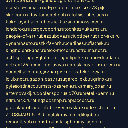
avrmotors.ru
art-galadesign.ru
tiffany-c.ru
ecostep-samara.ru
d-p.spb.ru
галактика73.рф
sko.com.ru
davitamebel-spb.ru
fotsis.ru
tesiaes.ru
kokoroyari.spb.ru
blesna-kazan.ru
mossilver.ru
lenderoq.ru
sergeydobrin.ru
tochkazvuka.msk.ru
people-of-art.ru
bezzubova.ru
clubtibet.ru
orior-aks.ru
dynamoauto.ru
szk-favorit.ru
carlines.ru
flatnsk.ru
kingbolenskaner.ru
alex-motor.ru
astroline.net.ru
act1.spb.ru
polyglot.com.ru
gidlipetsk.ru
ooo-driada.ru
detsad125.ru
mir-zdoroviya.ru
bruslanovo.ru
siterem.ru
council.spb.ru
лодкипатриот.рф
kafekolizey.ru
iclub.net.ru
gazon-easy.ru
sugarepilekb.ru
grinox.ru
pylesostineco.ru
msts-ozarenie.ru
kameryjooan.ru
artemovskij.ru
dopler.spb.ru
aid70.ru
metall-perm.ru
ndm.msk.ru
ratingzooshop.ru
apiaccess.ru
globalautotrade.info
bezverhovskoe.ru
drsschool.ru
ZOOSMART.SPB.RU
dalakony.ru
medikijob.ru
remontt.spb.ru
photostudia.spb.ru
myragon.ru