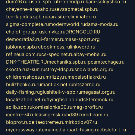
dum26.ru
ruspol.spb.ru
fr-opendp.ru
kam-solnyshko.ru
cheyenne-arapaho.ru
sevzapmetal.spb.ru
ted-lapidus.spb.ru
parasite-eliminator.ru
sigma-complete.ru
modernworld.ru
dama-moda.ru
eholot-group.ru
sk-nvkz.ru
DRONGOLD.RU
democratia2.ru
i-farmer.ru
mass-sport.org
jablonex.spb.ru
bookmess.ru
linkword.ru
refineua.com.ru
cs-spec.net.ru
altay-mebel.ru
DNK-THEATRE.RU
mechaniks.spb.ru
ipcamtechage.ru
skosta.ru
a-sun.ru
stroy-ldsp.ru
snowlands.org.ru
childrensshoes.ru
mrlizzy.ru
mebelsofiakrd.ru
bulizhenko.ru
rumantick.net.ru
mtszerno.ru
daily-fishing.ru
glushiteli-v-spb.ru
megasat.org.ru
localization.net.ru
flyingfish.pp.ru
ds5teremok.ru
aclib.spb.ru
komissionka30.ru
mag-profit.ru
icentre-74.ru
leasing-nsk.ru
hd39.ru
rcd.com.ru
bioprot.ru
deltaextreme.ru
mirkotlov07.ru
mycrossway.ru
temamedia.ru
art-fusing.ru
cbslefort.ru