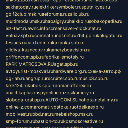
sakhatoday.ru
elektrikersymboler.ru
sputnikyes.ru
golf2club.msk.ru
aeforums.ru
zallclub.ru
multimodal.msk.ru
habaigry.ru
haikko.ru
sobakopedia.ru
isz-fest.ru
ewnc.info
screensaver-clock.net.ru
volnav.spb.ru
comnat.ru
npf.net.ru
7bit.pp.ru
kalugatur.ru
tesiaes.ru
card.com.ru
kazanka.spb.ru
gildiya-kuznecov.ru
kameryboavision.ru
griffoncom.spb.ru
fabrika-emotsiy.ru
PARK-MATROSOVA.RU
agat.spb.ru
avtoyurist-moskva1.ru
hardware.org.ru
схема-авто.рф
dg-lab.ru
angrup.ru
recruiter.spb.ru
music8.spb.ru
krsk124.ru
kubok.spb.ru
romanofforex.ru
analitikaplus.ru
spyonline.ru
zosikamery.ru
sloboda-ural.pp.ru
AUTO-COM.SU
hohota.net
alimy.ru
online-z.com
aromat-vostoka.ru
otdelkaexp.ru
mobilvest.ru
bbd.net.ru
mebelshop.msk.ru
smp-forum.ru
bastion-td.ru
kosmoscreative.ru