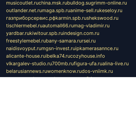
musicoutlet.ru
china.msk.ru
bulldog.su
grimm-online.ru
outlander.net.ru
maga.spb.ru
anime-sell.ru
keseloy.ru
газприборсервис.рф
karmin.spb.ru
shekswood.ru
tischlermebel.ru
automall66.ru
mag-vladimir.ru
yardbar.ru
kiwitour.spb.ru
indesign.com.ru
freestylemebel.ru
bany-samara.ru
rsei.ru
naidisvoyput.ru
mgsn-invest.ru
ipkamerasannce.ru
alicante-house.ru
ibelka74.ru
cozyhouse.info
vlkargalev-studio.ru
700mb.ru
figura-ufa.ru
alina-live.ru
belarusiannews.ru
womenknow.ru
dos-vniimk.ru
sega.net.ru
dv.net.ru
phenomenonsofhistory.com
telesputnik.net.ru
wall.pp.ru
pylesosroidmi.ru
gtc-clan.ru
cligs.ru
bibikazap.ru
popova.org.ru
netwhistler.spb.ru
bellvil.ru
bonzon.ru
iss-vladik.ru
defiparis.net.ru
las-gryzas.ru
amku.ru
electednews.spb.ru
feather.org.ru
spar72.ru
tankiigri.ru
dominus.com.ru
ibtree.ru
sanykool.pp.ru
unixlib.org.ru
menatep.spb.ru
gartenterrassen.ru
printeka.ru