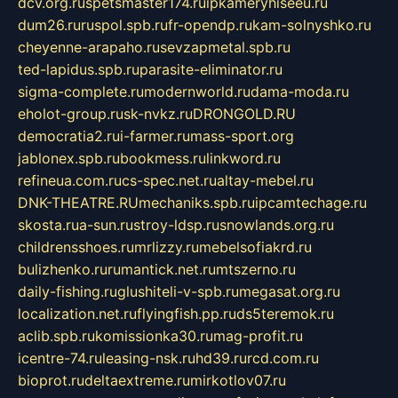
dcv.org.ru
spetsmaster174.ru
ipkameryhiseeu.ru
dum26.ru
ruspol.spb.ru
fr-opendp.ru
kam-solnyshko.ru
cheyenne-arapaho.ru
sevzapmetal.spb.ru
ted-lapidus.spb.ru
parasite-eliminator.ru
sigma-complete.ru
modernworld.ru
dama-moda.ru
eholot-group.ru
sk-nvkz.ru
DRONGOLD.RU
democratia2.ru
i-farmer.ru
mass-sport.org
jablonex.spb.ru
bookmess.ru
linkword.ru
refineua.com.ru
cs-spec.net.ru
altay-mebel.ru
DNK-THEATRE.RU
mechaniks.spb.ru
ipcamtechage.ru
skosta.ru
a-sun.ru
stroy-ldsp.ru
snowlands.org.ru
childrensshoes.ru
mrlizzy.ru
mebelsofiakrd.ru
bulizhenko.ru
rumantick.net.ru
mtszerno.ru
daily-fishing.ru
glushiteli-v-spb.ru
megasat.org.ru
localization.net.ru
flyingfish.pp.ru
ds5teremok.ru
aclib.spb.ru
komissionka30.ru
mag-profit.ru
icentre-74.ru
leasing-nsk.ru
hd39.ru
rcd.com.ru
bioprot.ru
deltaextreme.ru
mirkotlov07.ru