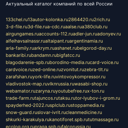
Актуальный каталог компаний по всей России
133chel.ru
13autor-kolonka.ru
2864420.ru
2rich.ru
3-d-file.ru
3d-file.ru
a-cdc.ru
aalse.ru
a380club.ru
airgungames.ru
accounts-112.ru
adler-jun.ru
adonyev.ru
alfeihavsalnassr.ru
altaipant.ru
argentinamia.ru
aria-family.ru
arkrym.ru
ashanet.ru
belgorod-day.ru
bankaribi.ru
bandamn.ru
bigfatcc.ru
blagodarenie-spb.ru
borodino-media.ru
card-voice.ru
cardvoice.ru
zed-online.ru
zvonitut.ru
zebra-tlt.ru
zarafshan.ru
york-life.ru
vintovoykompressor.ru
vladivostok-map.ru
vlknrussia.ru
wasabi-shop.ru
webamator.ru
zaryna.ru
youtubefree.ru
x-ton.ru
trade-farm.ru
tajuncos.ru
taksu.ru
tor-lyubov-i-grom.ru
spayderhed-2022.ru
splclub.ru
stoppamedia.ru
snow-guard.ru
slovar-ivrit.ru
cleanmedicine.ru
shkurki-karakulya.ru
kanotiforet.spb.ru
tutmassage.ru
ecolog.org.ru
praga.spb.ru
falcorussia.ru