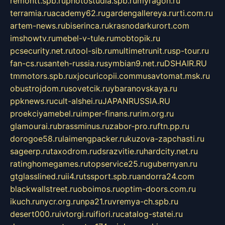
remontt.spb.ru
photostudia.spb.ru
myragon.ru
terramia.ru
academy62.ru
gardengallereya.ru
rti.com.ru
artem-news.ru
biserinca.ru
krasnodarkurort.com
imshowtv.ru
mebel-v-tule.ru
mobtopik.ru
pcsecurity.net.ru
tool-sib.ru
multimetrunit.ru
sp-tour.ru
fan-cs.ru
santeh-russia.ru
symbian9.net.ru
DSHAIR.RU
tmmotors.spb.ru
xjocuricopii.com
musavtomat.msk.ru
obustrojdom.ru
sovetcik.ru
ybaranovskaya.ru
ppknews.ru
cult-alshei.ru
JAPANRUSSIA.RU
proekciyamebel.ru
imper-finans.ru
rim.org.ru
glamourai.ru
brassminus.ru
zabor-pro.ru
ftn.pp.ru
dorogoe58.ru
laimengpacker.ru
kuzova-zapchasti.ru
sageerp.ru
taxodrom.ru
dsrazvitie.ru
hardcity.net.ru
ratinghomegames.ru
topservice25.ru
gubernyan.ru
gtglasslined.ru
ii4.ru
tssport.spb.ru
andorra24.com
blackwallstreet.ru
oboimos.ru
optim-doors.com.ru
ikuch.ru
nycr.org.ru
npa21.ru
vremya-ch.spb.ru
desert000.ru
ivtorgi.ru
ifiori.ru
catalog-statei.ru