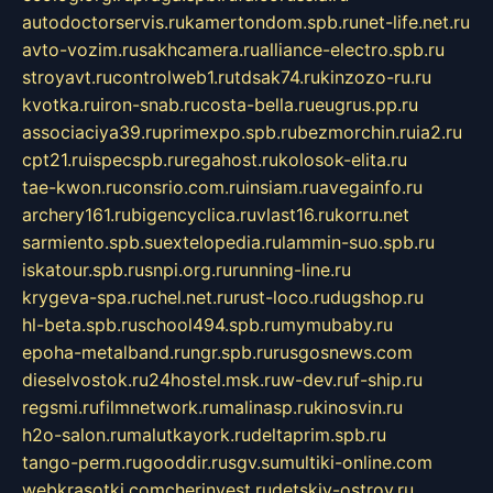
autodoctorservis.ru
kamertondom.spb.ru
net-life.net.ru
avto-vozim.ru
sakhcamera.ru
alliance-electro.spb.ru
stroyavt.ru
controlweb1.ru
tdsak74.ru
kinzozo-ru.ru
kvotka.ru
iron-snab.ru
costa-bella.ru
eugrus.pp.ru
associaciya39.ru
primexpo.spb.ru
bezmorchin.ru
ia2.ru
cpt21.ru
ispecspb.ru
regahost.ru
kolosok-elita.ru
tae-kwon.ru
consrio.com.ru
insiam.ru
avegainfo.ru
archery161.ru
bigencyclica.ru
vlast16.ru
korru.net
sarmiento.spb.su
extelopedia.ru
lammin-suo.spb.ru
iskatour.spb.ru
snpi.org.ru
running-line.ru
krygeva-spa.ru
chel.net.ru
rust-loco.ru
dugshop.ru
hl-beta.spb.ru
school494.spb.ru
mymubaby.ru
epoha-metalband.ru
ngr.spb.ru
rusgosnews.com
dieselvostok.ru
24hostel.msk.ru
w-dev.ru
f-ship.ru
regsmi.ru
filmnetwork.ru
malinasp.ru
kinosvin.ru
h2o-salon.ru
malutkayork.ru
deltaprim.spb.ru
tango-perm.ru
gooddir.ru
sgv.su
multiki-online.com
webkrasotki.com
cherinvest.ru
detskiy-ostrov.ru