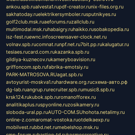
ankou.spb.ru
alvesta1.ru
pdf-creator.ru
nix-files.org.ru
sakhatoday.ru
elektrikersymboler.ru
sputnikyes.ru
golf2club.msk.ru
aeforums.ru
zallclub.ru
multimodal.msk.ru
habaigry.ru
haikko.ru
sobakopedia.ru
isz-fest.ru
ewnc.info
screensaver-clock.net.ru
volnav.spb.ru
comnat.ru
npf.net.ru
7bit.pp.ru
kalugatur.ru
tesiaes.ru
card.com.ru
kazanka.spb.ru
gildiya-kuznecov.ru
kameryboavision.ru
griffoncom.spb.ru
fabrika-emotsiy.ru
PARK-MATROSOVA.RU
agat.spb.ru
avtoyurist-moskva1.ru
hardware.org.ru
схема-авто.рф
dg-lab.ru
angrup.ru
recruiter.spb.ru
music8.spb.ru
krsk124.ru
kubok.spb.ru
romanofforex.ru
analitikaplus.ru
spyonline.ru
zosikamery.ru
sloboda-ural.pp.ru
AUTO-COM.SU
hohota.net
alimy.ru
online-z.com
aromat-vostoka.ru
otdelkaexp.ru
mobilvest.ru
bbd.net.ru
mebelshop.msk.ru
smp-forum.ru
bastion-td.ru
kosmoscreative.ru