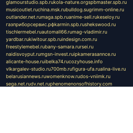
glamourstudio.spb.ru
kola-nature.org
spbmaster.spb.ru
musicoutlet.ru
china.msk.ru
bulldog.su
grimm-online.ru
outlander.net.ru
maga.spb.ru
anime-sell.ru
keseloy.ru
газприборсервис.рф
karmin.spb.ru
shekswood.ru
tischlermebel.ru
automall66.ru
mag-vladimir.ru
yardbar.ru
kiwitour.spb.ru
indesign.com.ru
freestylemebel.ru
bany-samara.ru
rsei.ru
naidisvoyput.ru
mgsn-invest.ru
ipkamerasannce.ru
alicante-house.ru
ibelka74.ru
cozyhouse.info
vlkargalev-studio.ru
700mb.ru
figura-ufa.ru
alina-live.ru
belarusiannews.ru
womenknow.ru
dos-vniimk.ru
sega.net.ru
dv.net.ru
phenomenonsofhistory.com
telesputnik.net.ru
wall.pp.ru
pylesosroidmi.ru
gtc-clan.ru
cligs.ru
bibikazap.ru
popova.org.ru
netwhistler.spb.ru
bellvil.ru
bonzon.ru
iss-vladik.ru
defiparis.net.ru
las-gryzas.ru
amku.ru
electednews.spb.ru
feather.org.ru
spar72.ru
tankiigri.ru
dominus.com.ru
ibtree.ru
sanykool.pp.ru
unixlib.org.ru