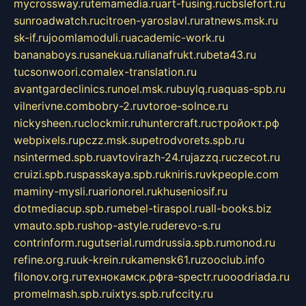
mycrossway.ru
temamedia.ru
art-fusing.ru
cbslefort.ru
sunroadwatch.ru
citroen-yaroslavl.ru
ratnews.msk.ru
sk-if.ru
joomlamoduli.ru
academic-work.ru
bananaboys.ru
sanekua.ru
lianafrukt.ru
beta43.ru
tucsonwoori.com
alex-translation.ru
avantgardeclinics.ru
noel.msk.ru
buylq.ru
aquas-spb.ru
vilnerivne.com
bobry-2.ru
vtoroe-solnce.ru
nickysheen.ru
clockmir.ru
huntercraft.ru
стройокт.рф
webpixels.ru
pczz.msk.su
petrodvorets.spb.ru
nsintermed.spb.ru
avtovirazh-24.ru
jazzq.ru
czecot.ru
cruizi.spb.ru
spasskaya.spb.ru
kniris.ru
vkpeople.com
maminy-mysli.ru
arionorel.ru
khuseniosif.ru
dotmediacup.spb.ru
mebel-tiraspol.ru
all-books.biz
vmauto.spb.ru
shop-astyle.ru
derevo-s.ru
contrinform.ru
gutserial.ru
mdrussia.spb.ru
monod.ru
refine.org.ru
uk-krein.ru
kamensk61.ru
zooclub.info
filonov.org.ru
технокамск.рф
ra-spectr.ru
ooodriada.ru
promelmash.spb.ru
ixtys.spb.ru
fccity.ru