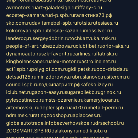
avrmotors.ru
art-galadesign.ru
tiffany-c.ru
ecostep-samara.ru
d-p.spb.ru
галактика73.рф
sko.com.ru
davitamebel-spb.ru
fotsis.ru
tesiaes.ru
kokoroyari.spb.ru
blesna-kazan.ru
mossilver.ru
lenderoq.ru
sergeydobrin.ru
tochkazvuka.msk.ru
people-of-art.ru
bezzubova.ru
clubtibet.ru
orior-aks.ru
dynamoauto.ru
szk-favorit.ru
carlines.ru
flatnsk.ru
kingbolenskaner.ru
alex-motor.ru
astroline.net.ru
act1.spb.ru
polyglot.com.ru
gidlipetsk.ru
ooo-driada.ru
detsad125.ru
mir-zdoroviya.ru
bruslanovo.ru
siterem.ru
council.spb.ru
лодкипатриот.рф
kafekolizey.ru
iclub.net.ru
gazon-easy.ru
sugarepilekb.ru
grinox.ru
pylesostineco.ru
msts-ozarenie.ru
kameryjooan.ru
artemovskij.ru
dopler.spb.ru
aid70.ru
metall-perm.ru
ndm.msk.ru
ratingzooshop.ru
apiaccess.ru
globalautotrade.info
bezverhovskoe.ru
drsschool.ru
ZOOSMART.SPB.RU
dalakony.ru
medikijob.ru