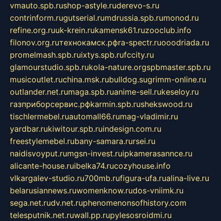
vmauto.spb.ru
shop-astyle.ru
derevo-s.ru
contrinform.ru
gutserial.ru
mdrussia.spb.ru
monod.ru
refine.org.ru
uk-krein.ru
kamensk61.ru
zooclub.info
filonov.org.ru
технокамск.рф
ra-spectr.ru
ooodriada.ru
promelmash.spb.ru
ixtys.spb.ru
fccity.ru
glamourstudio.spb.ru
kola-nature.org
spbmaster.spb.ru
musicoutlet.ru
china.msk.ru
bulldog.su
grimm-online.ru
outlander.net.ru
maga.spb.ru
anime-sell.ru
keseloy.ru
газприборсервис.рф
karmin.spb.ru
shekswood.ru
tischlermebel.ru
automall66.ru
mag-vladimir.ru
yardbar.ru
kiwitour.spb.ru
indesign.com.ru
freestylemebel.ru
bany-samara.ru
rsei.ru
naidisvoyput.ru
mgsn-invest.ru
ipkamerasannce.ru
alicante-house.ru
ibelka74.ru
cozyhouse.info
vlkargalev-studio.ru
700mb.ru
figura-ufa.ru
alina-live.ru
belarusiannews.ru
womenknow.ru
dos-vniimk.ru
sega.net.ru
dv.net.ru
phenomenonsofhistory.com
telesputnik.net.ru
wall.pp.ru
pylesosroidmi.ru