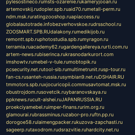
pylesostineco.ru
msts-ozarenie.ru
kameryjooan.ru
artemovskij.ru
dopler.spb.ru
aid70.ru
metall-perm.ru
ndm.msk.ru
ratingzooshop.ru
apiaccess.ru
globalautotrade.info
bezverhovskoe.ru
drsschool.ru
ZOOSMART.SPB.RU
dalakony.ru
medikijob.ru
remontt.spb.ru
photostudia.spb.ru
myragon.ru
terramia.ru
academy62.ru
gardengallereya.ru
rti.com.ru
artem-news.ru
biserinca.ru
krasnodarkurort.com
imshowtv.ru
mebel-v-tule.ru
mobtopik.ru
pcsecurity.net.ru
tool-sib.ru
multimetrunit.ru
sp-tour.ru
fan-cs.ru
santeh-russia.ru
symbian9.net.ru
DSHAIR.RU
tmmotors.spb.ru
xjocuricopii.com
musavtomat.msk.ru
obustrojdom.ru
sovetcik.ru
ybaranovskaya.ru
ppknews.ru
cult-alshei.ru
JAPANRUSSIA.RU
proekciyamebel.ru
imper-finans.ru
rim.org.ru
glamourai.ru
brassminus.ru
zabor-pro.ru
ftn.pp.ru
dorogoe58.ru
laimengpacker.ru
kuzova-zapchasti.ru
sageerp.ru
taxodrom.ru
dsrazvitie.ru
hardcity.net.ru