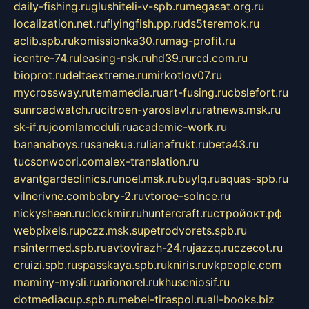
daily-fishing.ru
glushiteli-v-spb.ru
megasat.org.ru
localization.net.ru
flyingfish.pp.ru
ds5teremok.ru
aclib.spb.ru
komissionka30.ru
mag-profit.ru
icentre-74.ru
leasing-nsk.ru
hd39.ru
rcd.com.ru
bioprot.ru
deltaextreme.ru
mirkotlov07.ru
mycrossway.ru
temamedia.ru
art-fusing.ru
cbslefort.ru
sunroadwatch.ru
citroen-yaroslavl.ru
ratnews.msk.ru
sk-if.ru
joomlamoduli.ru
academic-work.ru
bananaboys.ru
sanekua.ru
lianafrukt.ru
beta43.ru
tucsonwoori.com
alex-translation.ru
avantgardeclinics.ru
noel.msk.ru
buylq.ru
aquas-spb.ru
vilnerivne.com
bobry-2.ru
vtoroe-solnce.ru
nickysheen.ru
clockmir.ru
huntercraft.ru
стройокт.рф
webpixels.ru
pczz.msk.su
petrodvorets.spb.ru
nsintermed.spb.ru
avtovirazh-24.ru
jazzq.ru
czecot.ru
cruizi.spb.ru
spasskaya.spb.ru
kniris.ru
vkpeople.com
maminy-mysli.ru
arionorel.ru
khuseniosif.ru
dotmediacup.spb.ru
mebel-tiraspol.ru
all-books.biz