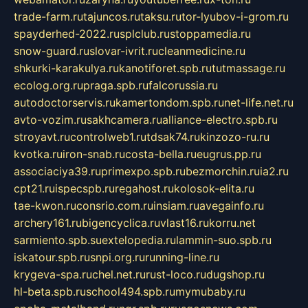
trade-farm.ru
tajuncos.ru
taksu.ru
tor-lyubov-i-grom.ru
spayderhed-2022.ru
splclub.ru
stoppamedia.ru
snow-guard.ru
slovar-ivrit.ru
cleanmedicine.ru
shkurki-karakulya.ru
kanotiforet.spb.ru
tutmassage.ru
ecolog.org.ru
praga.spb.ru
falcorussia.ru
autodoctorservis.ru
kamertondom.spb.ru
net-life.net.ru
avto-vozim.ru
sakhcamera.ru
alliance-electro.spb.ru
stroyavt.ru
controlweb1.ru
tdsak74.ru
kinzozo-ru.ru
kvotka.ru
iron-snab.ru
costa-bella.ru
eugrus.pp.ru
associaciya39.ru
primexpo.spb.ru
bezmorchin.ru
ia2.ru
cpt21.ru
ispecspb.ru
regahost.ru
kolosok-elita.ru
tae-kwon.ru
consrio.com.ru
insiam.ru
avegainfo.ru
archery161.ru
bigencyclica.ru
vlast16.ru
korru.net
sarmiento.spb.su
extelopedia.ru
lammin-suo.spb.ru
iskatour.spb.ru
snpi.org.ru
running-line.ru
krygeva-spa.ru
chel.net.ru
rust-loco.ru
dugshop.ru
hl-beta.spb.ru
school494.spb.ru
mymubaby.ru