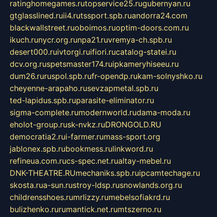
ratinghomegames.ru
topservice25.ru
gubernyan.ru
gtglasslined.ru
ii4.ru
tssport.spb.ru
andorra24.com
blackwallstreet.ru
oboimos.ru
optim-doors.com.ru
ikuch.ru
nycr.org.ru
npa21.ru
vremya-ch.spb.ru
desert000.ru
ivtorgi.ru
ifiori.ru
catalog-statei.ru
dcv.org.ru
spetsmaster174.ru
ipkameryhiseeu.ru
dum26.ru
ruspol.spb.ru
fr-opendp.ru
kam-solnyshko.ru
cheyenne-arapaho.ru
sevzapmetal.spb.ru
ted-lapidus.spb.ru
parasite-eliminator.ru
sigma-complete.ru
modernworld.ru
dama-moda.ru
eholot-group.ru
sk-nvkz.ru
DRONGOLD.RU
democratia2.ru
i-farmer.ru
mass-sport.org
jablonex.spb.ru
bookmess.ru
linkword.ru
refineua.com.ru
cs-spec.net.ru
altay-mebel.ru
DNK-THEATRE.RU
mechaniks.spb.ru
ipcamtechage.ru
skosta.ru
a-sun.ru
stroy-ldsp.ru
snowlands.org.ru
childrensshoes.ru
mrlizzy.ru
mebelsofiakrd.ru
bulizhenko.ru
rumantick.net.ru
mtszerno.ru