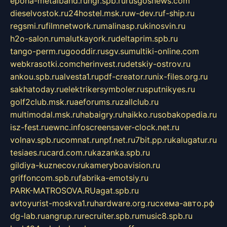
epoha-metalband.ru
ngr.spb.ru
rusgosnews.com
dieselvostok.ru
24hostel.msk.ru
w-dev.ru
f-ship.ru
regsmi.ru
filmnetwork.ru
malinasp.ru
kinosvin.ru
h2o-salon.ru
malutkayork.ru
deltaprim.spb.ru
tango-perm.ru
gooddir.ru
sgv.su
multiki-online.com
webkrasotki.com
cherinvest.ru
detskiy-ostrov.ru
ankou.spb.ru
alvesta1.ru
pdf-creator.ru
nix-files.org.ru
sakhatoday.ru
elektrikersymboler.ru
sputnikyes.ru
golf2club.msk.ru
aeforums.ru
zallclub.ru
multimodal.msk.ru
habaigry.ru
haikko.ru
sobakopedia.ru
isz-fest.ru
ewnc.info
screensaver-clock.net.ru
volnav.spb.ru
comnat.ru
npf.net.ru
7bit.pp.ru
kalugatur.ru
tesiaes.ru
card.com.ru
kazanka.spb.ru
gildiya-kuznecov.ru
kameryboavision.ru
griffoncom.spb.ru
fabrika-emotsiy.ru
PARK-MATROSOVA.RU
agat.spb.ru
avtoyurist-moskva1.ru
hardware.org.ru
схема-авто.рф
dg-lab.ru
angrup.ru
recruiter.spb.ru
music8.spb.ru