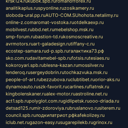
krsk124.ru
kubok.spb.ru
romanofforex.ru
analitikaplus.ru
spyonline.ru
zosikamery.ru
sloboda-ural.pp.ru
AUTO-COM.SU
hohota.net
alimy.ru
online-z.com
aromat-vostoka.ru
otdelkaexp.ru
mobilvest.ru
bbd.net.ru
mebelshop.msk.ru
smp-forum.ru
bastion-td.ru
kosmoscreative.ru
avrmotors.ru
art-galadesign.ru
tiffany-c.ru
ecostep-samara.ru
d-p.spb.ru
галактика73.рф
sko.com.ru
davitamebel-spb.ru
fotsis.ru
tesiaes.ru
kokoroyari.spb.ru
blesna-kazan.ru
mossilver.ru
lenderoq.ru
sergeydobrin.ru
tochkazvuka.msk.ru
people-of-art.ru
bezzubova.ru
clubtibet.ru
orior-aks.ru
dynamoauto.ru
szk-favorit.ru
carlines.ru
flatnsk.ru
kingbolenskaner.ru
alex-motor.ru
astroline.net.ru
act1.spb.ru
polyglot.com.ru
gidlipetsk.ru
ooo-driada.ru
detsad125.ru
mir-zdoroviya.ru
bruslanovo.ru
siterem.ru
council.spb.ru
лодкипатриот.рф
kafekolizey.ru
iclub.net.ru
gazon-easy.ru
sugarepilekb.ru
grinox.ru