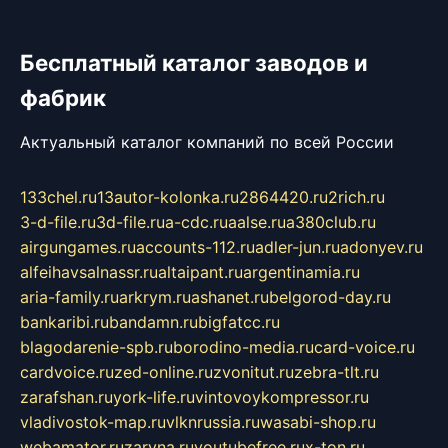
Бесплатный каталог заводов и
фабрик
Актуальный каталог компаний по всей России
133chel.ru
13autor-kolonka.ru
2864420.ru
2rich.ru
3-d-file.ru
3d-file.ru
a-cdc.ru
aalse.ru
a380club.ru
airgungames.ru
accounts-112.ru
adler-jun.ru
adonyev.ru
alfeihavsalnassr.ru
altaipant.ru
argentinamia.ru
aria-family.ru
arkrym.ru
ashanet.ru
belgorod-day.ru
bankaribi.ru
bandamn.ru
bigfatcc.ru
blagodarenie-spb.ru
borodino-media.ru
card-voice.ru
cardvoice.ru
zed-online.ru
zvonitut.ru
zebra-tlt.ru
zarafshan.ru
york-life.ru
vintovoykompressor.ru
vladivostok-map.ru
vlknrussia.ru
wasabi-shop.ru
webamator.ru
zaryna.ru
youtubefree.ru
x-ton.ru