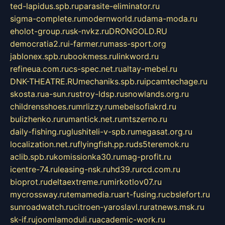
ted-lapidus.spb.ru
parasite-eliminator.ru
sigma-complete.ru
modernworld.ru
dama-moda.ru
eholot-group.ru
sk-nvkz.ru
DRONGOLD.RU
democratia2.ru
i-farmer.ru
mass-sport.org
jablonex.spb.ru
bookmess.ru
linkword.ru
refineua.com.ru
cs-spec.net.ru
altay-mebel.ru
DNK-THEATRE.RU
mechaniks.spb.ru
ipcamtechage.ru
skosta.ru
a-sun.ru
stroy-ldsp.ru
snowlands.org.ru
childrensshoes.ru
mrlizzy.ru
mebelsofiakrd.ru
bulizhenko.ru
rumantick.net.ru
mtszerno.ru
daily-fishing.ru
glushiteli-v-spb.ru
megasat.org.ru
localization.net.ru
flyingfish.pp.ru
ds5teremok.ru
aclib.spb.ru
komissionka30.ru
mag-profit.ru
icentre-74.ru
leasing-nsk.ru
hd39.ru
rcd.com.ru
bioprot.ru
deltaextreme.ru
mirkotlov07.ru
mycrossway.ru
temamedia.ru
art-fusing.ru
cbslefort.ru
sunroadwatch.ru
citroen-yaroslavl.ru
ratnews.msk.ru
sk-if.ru
joomlamoduli.ru
academic-work.ru