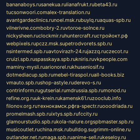
bananaboys.ru
sanekua.ru
lianafrukt.ru
beta43.ru
tucsonwoori.com
alex-translation.ru
avantgardeclinics.ru
noel.msk.ru
buylq.ru
aquas-spb.ru
vilnerivne.com
bobry-2.ru
vtoroe-solnce.ru
nickysheen.ru
clockmir.ru
huntercraft.ru
стройокт.рф
webpixels.ru
pczz.msk.su
petrodvorets.spb.ru
nsintermed.spb.ru
avtovirazh-24.ru
jazzq.ru
czecot.ru
cruizi.spb.ru
spasskaya.spb.ru
kniris.ru
vkpeople.com
maminy-mysli.ru
arionorel.ru
khuseniosif.ru
dotmediacup.spb.ru
mebel-tiraspol.ru
all-books.biz
vmauto.spb.ru
shop-astyle.ru
derevo-s.ru
contrinform.ru
gutserial.ru
mdrussia.spb.ru
monod.ru
refine.org.ru
uk-krein.ru
kamensk61.ru
zooclub.info
filonov.org.ru
технокамск.рф
ra-spectr.ru
ooodriada.ru
promelmash.spb.ru
ixtys.spb.ru
fccity.ru
glamourstudio.spb.ru
kola-nature.org
spbmaster.spb.ru
musicoutlet.ru
china.msk.ru
bulldog.su
grimm-online.ru
outlander.net.ru
maga.spb.ru
anime-sell.ru
keseloy.ru