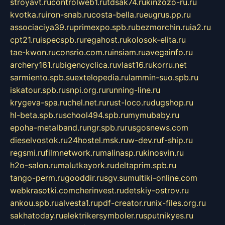
stroyavt.ru
controlweb1.ru
tdsak74.ru
kinzozo-ru.ru
kvotka.ru
iron-snab.ru
costa-bella.ru
eugrus.pp.ru
associaciya39.ru
primexpo.spb.ru
bezmorchin.ru
ia2.ru
cpt21.ru
ispecspb.ru
regahost.ru
kolosok-elita.ru
tae-kwon.ru
consrio.com.ru
insiam.ru
avegainfo.ru
archery161.ru
bigencyclica.ru
vlast16.ru
korru.net
sarmiento.spb.su
extelopedia.ru
lammin-suo.spb.ru
iskatour.spb.ru
snpi.org.ru
running-line.ru
krygeva-spa.ru
chel.net.ru
rust-loco.ru
dugshop.ru
hl-beta.spb.ru
school494.spb.ru
mymubaby.ru
epoha-metalband.ru
ngr.spb.ru
rusgosnews.com
dieselvostok.ru
24hostel.msk.ru
w-dev.ru
f-ship.ru
regsmi.ru
filmnetwork.ru
malinasp.ru
kinosvin.ru
h2o-salon.ru
malutkayork.ru
deltaprim.spb.ru
tango-perm.ru
gooddir.ru
sgv.su
multiki-online.com
webkrasotki.com
cherinvest.ru
detskiy-ostrov.ru
ankou.spb.ru
alvesta1.ru
pdf-creator.ru
nix-files.org.ru
sakhatoday.ru
elektrikersymboler.ru
sputnikyes.ru