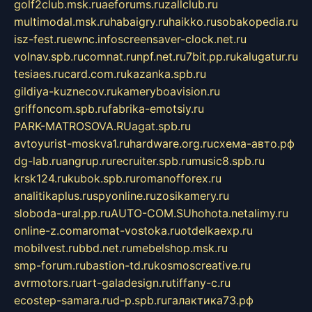
golf2club.msk.ru
aeforums.ru
zallclub.ru
multimodal.msk.ru
habaigry.ru
haikko.ru
sobakopedia.ru
isz-fest.ru
ewnc.info
screensaver-clock.net.ru
volnav.spb.ru
comnat.ru
npf.net.ru
7bit.pp.ru
kalugatur.ru
tesiaes.ru
card.com.ru
kazanka.spb.ru
gildiya-kuznecov.ru
kameryboavision.ru
griffoncom.spb.ru
fabrika-emotsiy.ru
PARK-MATROSOVA.RU
agat.spb.ru
avtoyurist-moskva1.ru
hardware.org.ru
схема-авто.рф
dg-lab.ru
angrup.ru
recruiter.spb.ru
music8.spb.ru
krsk124.ru
kubok.spb.ru
romanofforex.ru
analitikaplus.ru
spyonline.ru
zosikamery.ru
sloboda-ural.pp.ru
AUTO-COM.SU
hohota.net
alimy.ru
online-z.com
aromat-vostoka.ru
otdelkaexp.ru
mobilvest.ru
bbd.net.ru
mebelshop.msk.ru
smp-forum.ru
bastion-td.ru
kosmoscreative.ru
avrmotors.ru
art-galadesign.ru
tiffany-c.ru
ecostep-samara.ru
d-p.spb.ru
галактика73.рф