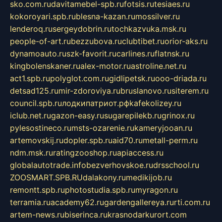
sko.com.ru
davitamebel-spb.ru
fotsis.ru
tesiaes.ru
kokoroyari.spb.ru
blesna-kazan.ru
mossilver.ru
lenderoq.ru
sergeydobrin.ru
tochkazvuka.msk.ru
people-of-art.ru
bezzubova.ru
clubtibet.ru
orior-aks.ru
dynamoauto.ru
szk-favorit.ru
carlines.ru
flatnsk.ru
kingbolenskaner.ru
alex-motor.ru
astroline.net.ru
act1.spb.ru
polyglot.com.ru
gidlipetsk.ru
ooo-driada.ru
detsad125.ru
mir-zdoroviya.ru
bruslanovo.ru
siterem.ru
council.spb.ru
лодкипатриот.рф
kafekolizey.ru
iclub.net.ru
gazon-easy.ru
sugarepilekb.ru
grinox.ru
pylesostineco.ru
msts-ozarenie.ru
kameryjooan.ru
artemovskij.ru
dopler.spb.ru
aid70.ru
metall-perm.ru
ndm.msk.ru
ratingzooshop.ru
apiaccess.ru
globalautotrade.info
bezverhovskoe.ru
drsschool.ru
ZOOSMART.SPB.RU
dalakony.ru
medikijob.ru
remontt.spb.ru
photostudia.spb.ru
myragon.ru
terramia.ru
academy62.ru
gardengallereya.ru
rti.com.ru
artem-news.ru
biserinca.ru
krasnodarkurort.com