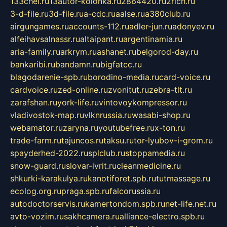
133chel.ru
13autor-kolonka.ru
2864420.ru
2rich.ru
3-d-file.ru
3d-file.ru
a-cdc.ru
aalse.ru
a380club.ru
airgungames.ru
accounts-112.ru
adler-jun.ru
adonyev.ru
alfeihavsalnassr.ru
altaipant.ru
argentinamia.ru
aria-family.ru
arkrym.ru
ashanet.ru
belgorod-day.ru
bankaribi.ru
bandamn.ru
bigfatcc.ru
blagodarenie-spb.ru
borodino-media.ru
card-voice.ru
cardvoice.ru
zed-online.ru
zvonitut.ru
zebra-tlt.ru
zarafshan.ru
york-life.ru
vintovoykompressor.ru
vladivostok-map.ru
vlknrussia.ru
wasabi-shop.ru
webamator.ru
zaryna.ru
youtubefree.ru
x-ton.ru
trade-farm.ru
tajuncos.ru
taksu.ru
tor-lyubov-i-grom.ru
spayderhed-2022.ru
splclub.ru
stoppamedia.ru
snow-guard.ru
slovar-ivrit.ru
cleanmedicine.ru
shkurki-karakulya.ru
kanotiforet.spb.ru
tutmassage.ru
ecolog.org.ru
praga.spb.ru
falcorussia.ru
autodoctorservis.ru
kamertondom.spb.ru
net-life.net.ru
avto-vozim.ru
sakhcamera.ru
alliance-electro.spb.ru