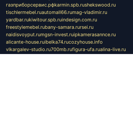
газприборсервис.рф
karmin.spb.ru
shekswood.ru
tischlermebel.ru
automall66.ru
mag-vladimir.ru
yardbar.ru
kiwitour.spb.ru
indesign.com.ru
freestylemebel.ru
bany-samara.ru
rsei.ru
naidisvoyput.ru
mgsn-invest.ru
ipkamerasannce.ru
alicante-house.ru
ibelka74.ru
cozyhouse.info
vlkargalev-studio.ru
700mb.ru
figura-ufa.ru
alina-live.ru
belarusiannews.ru
womenknow.ru
dos-vniimk.ru
sega.net.ru
dv.net.ru
phenomenonsofhistory.com
telesputnik.net.ru
wall.pp.ru
pylesosroidmi.ru
gtc-clan.ru
cligs.ru
bibikazap.ru
popova.org.ru
netwhistler.spb.ru
bellvil.ru
bonzon.ru
iss-vladik.ru
defiparis.net.ru
las-gryzas.ru
amku.ru
electednews.spb.ru
feather.org.ru
spar72.ru
tankiigri.ru
dominus.com.ru
ibtree.ru
sanykool.pp.ru
unixlib.org.ru
menatep.spb.ru
gartenterrassen.ru
printeka.ru
skvozilka.com.ru
parkovka-pub.ru
lovemobi.ru
art-ru.ru
emulatorz.com.ru
alucomp.com.ru
tatforum.com.ru