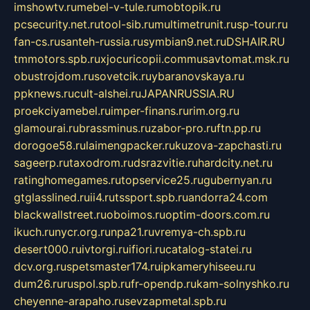
imshowtv.ru
mebel-v-tule.ru
mobtopik.ru
pcsecurity.net.ru
tool-sib.ru
multimetrunit.ru
sp-tour.ru
fan-cs.ru
santeh-russia.ru
symbian9.net.ru
DSHAIR.RU
tmmotors.spb.ru
xjocuricopii.com
musavtomat.msk.ru
obustrojdom.ru
sovetcik.ru
ybaranovskaya.ru
ppknews.ru
cult-alshei.ru
JAPANRUSSIA.RU
proekciyamebel.ru
imper-finans.ru
rim.org.ru
glamourai.ru
brassminus.ru
zabor-pro.ru
ftn.pp.ru
dorogoe58.ru
laimengpacker.ru
kuzova-zapchasti.ru
sageerp.ru
taxodrom.ru
dsrazvitie.ru
hardcity.net.ru
ratinghomegames.ru
topservice25.ru
gubernyan.ru
gtglasslined.ru
ii4.ru
tssport.spb.ru
andorra24.com
blackwallstreet.ru
oboimos.ru
optim-doors.com.ru
ikuch.ru
nycr.org.ru
npa21.ru
vremya-ch.spb.ru
desert000.ru
ivtorgi.ru
ifiori.ru
catalog-statei.ru
dcv.org.ru
spetsmaster174.ru
ipkameryhiseeu.ru
dum26.ru
ruspol.spb.ru
fr-opendp.ru
kam-solnyshko.ru
cheyenne-arapaho.ru
sevzapmetal.spb.ru