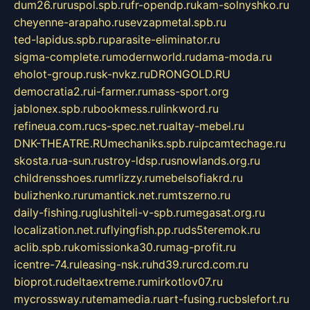
dum26.ru
ruspol.spb.ru
fr-opendp.ru
kam-solnyshko.ru
cheyenne-arapaho.ru
sevzapmetal.spb.ru
ted-lapidus.spb.ru
parasite-eliminator.ru
sigma-complete.ru
modernworld.ru
dama-moda.ru
eholot-group.ru
sk-nvkz.ru
DRONGOLD.RU
democratia2.ru
i-farmer.ru
mass-sport.org
jablonex.spb.ru
bookmess.ru
linkword.ru
refineua.com.ru
cs-spec.net.ru
altay-mebel.ru
DNK-THEATRE.RU
mechaniks.spb.ru
ipcamtechage.ru
skosta.ru
a-sun.ru
stroy-ldsp.ru
snowlands.org.ru
childrensshoes.ru
mrlizzy.ru
mebelsofiakrd.ru
bulizhenko.ru
rumantick.net.ru
mtszerno.ru
daily-fishing.ru
glushiteli-v-spb.ru
megasat.org.ru
localization.net.ru
flyingfish.pp.ru
ds5teremok.ru
aclib.spb.ru
komissionka30.ru
mag-profit.ru
icentre-74.ru
leasing-nsk.ru
hd39.ru
rcd.com.ru
bioprot.ru
deltaextreme.ru
mirkotlov07.ru
mycrossway.ru
temamedia.ru
art-fusing.ru
cbslefort.ru