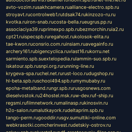
avto-vozim.ru
sakhcamera.ru
alliance-electro.spb.ru
stroyavt.ru
controlweb1.ru
tdsak74.ru
kinzozo-ru.ru
kvotka.ru
iron-snab.ru
costa-bella.ru
eugrus.pp.ru
associaciya39.ru
primexpo.spb.ru
bezmorchin.ru
ia2.ru
cpt21.ru
ispecspb.ru
regahost.ru
kolosok-elita.ru
tae-kwon.ru
consrio.com.ru
insiam.ru
avegainfo.ru
archery161.ru
bigencyclica.ru
vlast16.ru
korru.net
sarmiento.spb.su
extelopedia.ru
lammin-suo.spb.ru
iskatour.spb.ru
snpi.org.ru
running-line.ru
krygeva-spa.ru
chel.net.ru
rust-loco.ru
dugshop.ru
hl-beta.spb.ru
school494.spb.ru
mymubaby.ru
epoha-metalband.ru
ngr.spb.ru
rusgosnews.com
dieselvostok.ru
24hostel.msk.ru
w-dev.ru
f-ship.ru
regsmi.ru
filmnetwork.ru
malinasp.ru
kinosvin.ru
h2o-salon.ru
malutkayork.ru
deltaprim.spb.ru
tango-perm.ru
gooddir.ru
sgv.su
multiki-online.com
webkrasotki.com
cherinvest.ru
detskiy-ostrov.ru