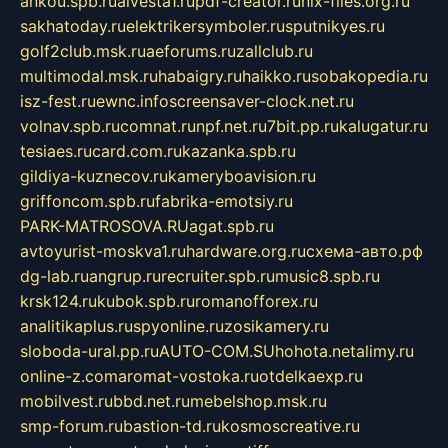
ankou.spb.ru
alvesta1.ru
pdf-creator.ru
nix-files.org.ru
sakhatoday.ru
elektrikersymboler.ru
sputnikyes.ru
golf2club.msk.ru
aeforums.ru
zallclub.ru
multimodal.msk.ru
habaigry.ru
haikko.ru
sobakopedia.ru
isz-fest.ru
ewnc.info
screensaver-clock.net.ru
volnav.spb.ru
comnat.ru
npf.net.ru
7bit.pp.ru
kalugatur.ru
tesiaes.ru
card.com.ru
kazanka.spb.ru
gildiya-kuznecov.ru
kameryboavision.ru
griffoncom.spb.ru
fabrika-emotsiy.ru
PARK-MATROSOVA.RU
agat.spb.ru
avtoyurist-moskva1.ru
hardware.org.ru
схема-авто.рф
dg-lab.ru
angrup.ru
recruiter.spb.ru
music8.spb.ru
krsk124.ru
kubok.spb.ru
romanofforex.ru
analitikaplus.ru
spyonline.ru
zosikamery.ru
sloboda-ural.pp.ru
AUTO-COM.SU
hohota.net
alimy.ru
online-z.com
aromat-vostoka.ru
otdelkaexp.ru
mobilvest.ru
bbd.net.ru
mebelshop.msk.ru
smp-forum.ru
bastion-td.ru
kosmoscreative.ru