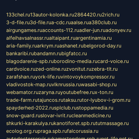
133chel.ru
13autor-kolonka.ru
2864420.ru
2rich.ru
3-d-file.ru
3d-file.ru
a-cdc.ru
aalse.ru
a380club.ru
airgungames.ru
accounts-112.ru
adler-jun.ru
adonyev.ru
alfeihavsalnassr.ru
altaipant.ru
argentinamia.ru
aria-family.ru
arkrym.ru
ashanet.ru
belgorod-day.ru
bankaribi.ru
bandamn.ru
bigfatcc.ru
blagodarenie-spb.ru
borodino-media.ru
card-voice.ru
cardvoice.ru
zed-online.ru
zvonitut.ru
zebra-tlt.ru
zarafshan.ru
york-life.ru
vintovoykompressor.ru
vladivostok-map.ru
vlknrussia.ru
wasabi-shop.ru
webamator.ru
zaryna.ru
youtubefree.ru
x-ton.ru
trade-farm.ru
tajuncos.ru
taksu.ru
tor-lyubov-i-grom.ru
spayderhed-2022.ru
splclub.ru
stoppamedia.ru
snow-guard.ru
slovar-ivrit.ru
cleanmedicine.ru
shkurki-karakulya.ru
kanotiforet.spb.ru
tutmassage.ru
ecolog.org.ru
praga.spb.ru
falcorussia.ru
autodoctorservis.ru
kamertondom.spb.ru
net-life.net.ru