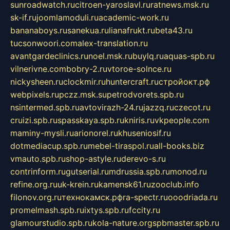
sunroadwatch.ru
citroen-yaroslavl.ru
ratnews.msk.ru
sk-if.ru
joomlamoduli.ru
academic-work.ru
bananaboys.ru
sanekua.ru
lianafrukt.ru
beta43.ru
tucsonwoori.com
alex-translation.ru
avantgardeclinics.ru
noel.msk.ru
buylq.ru
aquas-spb.ru
vilnerivne.com
bobry-2.ru
vtoroe-solnce.ru
nickysheen.ru
clockmir.ru
huntercraft.ru
стройокт.рф
webpixels.ru
pczz.msk.su
petrodvorets.spb.ru
nsintermed.spb.ru
avtovirazh-24.ru
jazzq.ru
czecot.ru
cruizi.spb.ru
spasskaya.spb.ru
kniris.ru
vkpeople.com
maminy-mysli.ru
arionorel.ru
khuseniosif.ru
dotmediacup.spb.ru
mebel-tiraspol.ru
all-books.biz
vmauto.spb.ru
shop-astyle.ru
derevo-s.ru
contrinform.ru
gutserial.ru
mdrussia.spb.ru
monod.ru
refine.org.ru
uk-krein.ru
kamensk61.ru
zooclub.info
filonov.org.ru
технокамск.рф
ra-spectr.ru
ooodriada.ru
promelmash.spb.ru
ixtys.spb.ru
fccity.ru
glamourstudio.spb.ru
kola-nature.org
spbmaster.spb.ru