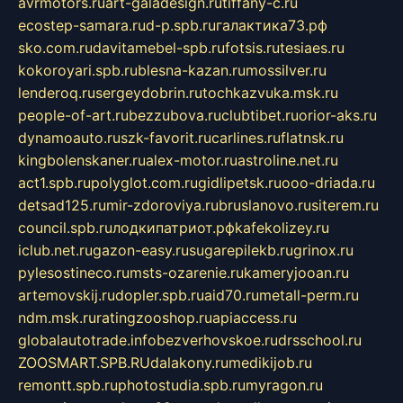
avrmotors.ru
art-galadesign.ru
tiffany-c.ru
ecostep-samara.ru
d-p.spb.ru
галактика73.рф
sko.com.ru
davitamebel-spb.ru
fotsis.ru
tesiaes.ru
kokoroyari.spb.ru
blesna-kazan.ru
mossilver.ru
lenderoq.ru
sergeydobrin.ru
tochkazvuka.msk.ru
people-of-art.ru
bezzubova.ru
clubtibet.ru
orior-aks.ru
dynamoauto.ru
szk-favorit.ru
carlines.ru
flatnsk.ru
kingbolenskaner.ru
alex-motor.ru
astroline.net.ru
act1.spb.ru
polyglot.com.ru
gidlipetsk.ru
ooo-driada.ru
detsad125.ru
mir-zdoroviya.ru
bruslanovo.ru
siterem.ru
council.spb.ru
лодкипатриот.рф
kafekolizey.ru
iclub.net.ru
gazon-easy.ru
sugarepilekb.ru
grinox.ru
pylesostineco.ru
msts-ozarenie.ru
kameryjooan.ru
artemovskij.ru
dopler.spb.ru
aid70.ru
metall-perm.ru
ndm.msk.ru
ratingzooshop.ru
apiaccess.ru
globalautotrade.info
bezverhovskoe.ru
drsschool.ru
ZOOSMART.SPB.RU
dalakony.ru
medikijob.ru
remontt.spb.ru
photostudia.spb.ru
myragon.ru