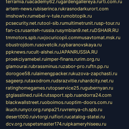
terramia.ru
academy62.ru
gardengallereya.ru
rti.com.ru
artem-news.ru
biserinca.ru
krasnodarkurort.com
imshowtv.ru
mebel-v-tule.ru
mobtopik.ru
pcsecurity.net.ru
tool-sib.ru
multimetrunit.ru
sp-tour.ru
fan-cs.ru
santeh-russia.ru
symbian9.net.ru
DSHAIR.RU
tmmotors.spb.ru
xjocuricopii.com
musavtomat.msk.ru
obustrojdom.ru
sovetcik.ru
ybaranovskaya.ru
ppknews.ru
cult-alshei.ru
JAPANRUSSIA.RU
proekciyamebel.ru
imper-finans.ru
rim.org.ru
glamourai.ru
brassminus.ru
zabor-pro.ru
ftn.pp.ru
dorogoe58.ru
laimengpacker.ru
kuzova-zapchasti.ru
sageerp.ru
taxodrom.ru
dsrazvitie.ru
hardcity.net.ru
ratinghomegames.ru
topservice25.ru
gubernyan.ru
gtglasslined.ru
ii4.ru
tssport.spb.ru
andorra24.com
blackwallstreet.ru
oboimos.ru
optim-doors.com.ru
ikuch.ru
nycr.org.ru
npa21.ru
vremya-ch.spb.ru
desert000.ru
ivtorgi.ru
ifiori.ru
catalog-statei.ru
dcv.org.ru
spetsmaster174.ru
ipkameryhiseeu.ru