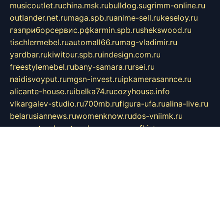
musicoutlet.ru
china.msk.ru
bulldog.su
grimm-online.ru
outlander.net.ru
maga.spb.ru
anime-sell.ru
keseloy.ru
газприборсервис.рф
karmin.spb.ru
shekswood.ru
tischlermebel.ru
automall66.ru
mag-vladimir.ru
yardbar.ru
kiwitour.spb.ru
indesign.com.ru
freestylemebel.ru
bany-samara.ru
rsei.ru
naidisvoyput.ru
mgsn-invest.ru
ipkamerasannce.ru
alicante-house.ru
ibelka74.ru
cozyhouse.info
vlkargalev-studio.ru
700mb.ru
figura-ufa.ru
alina-live.ru
belarusiannews.ru
womenknow.ru
dos-vniimk.ru
sega.net.ru
dv.net.ru
phenomenonsofhistory.com
telesputnik.net.ru
wall.pp.ru
pylesosroidmi.ru
gtc-clan.ru
cligs.ru
bibikazap.ru
popova.org.ru
netwhistler.spb.ru
bellvil.ru
bonzon.ru
iss-vladik.ru
defiparis.net.ru
las-gryzas.ru
amku.ru
electednews.spb.ru
feather.org.ru
spar72.ru
tankiigri.ru
dominus.com.ru
ibtree.ru
sanykool.pp.ru
unixlib.org.ru
menatep.spb.ru
gartenterrassen.ru
printeka.ru