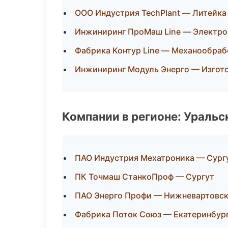
ООО Индустрия TechPlant — Литейка
Инжиниринг ПроМаш Line — Электро
Фабрика Контур Line — Механообрабо
Инжиниринг Модуль Энерго — Изгото
Компании в регионе: Ураль
ПАО Индустрия Мехатроника — Сург
ПК Точмаш СтанкоПроф — Сургут
ПАО Энерго Профи — Нижневартовс
Фабрика Поток Союз — Екатеринбур