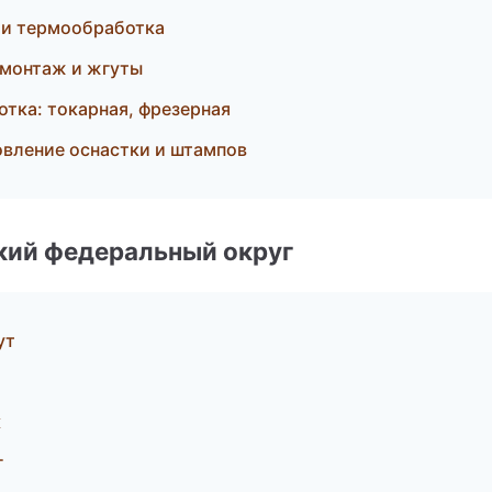
 и термообработка
монтаж и жгуты
тка: токарная, фрезерная
вление оснастки и штампов
ский федеральный округ
ут
к
г