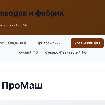
заводов и фабрик
еталлика ПроМаш
ро-Западный ФО
Приволжский ФО
Уральский ФО
Южный ФО
Северо-Кавказский ФО
а ПроМаш