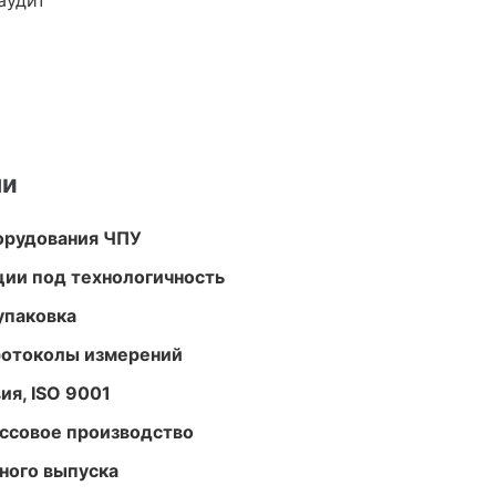
аудит
ми
орудования ЧПУ
ции под технологичность
упаковка
ротоколы измерений
ия, ISO 9001
ассовое производство
ного выпуска