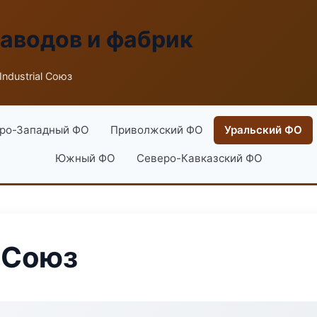
заводов и фабрик
Industrial Союз
ро-Западный ФО
Приволжский ФО
Уральский ФО
Южный ФО
Северо-Кавказский ФО
l Союз