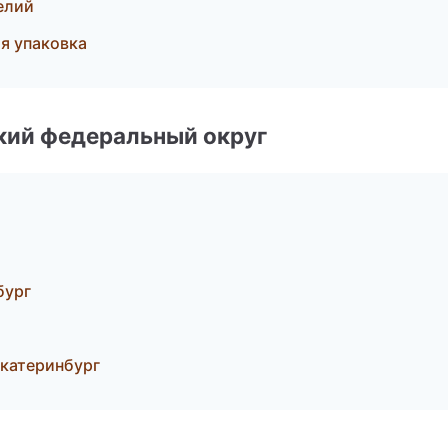
елий
я упаковка
ский федеральный округ
бург
Екатеринбург