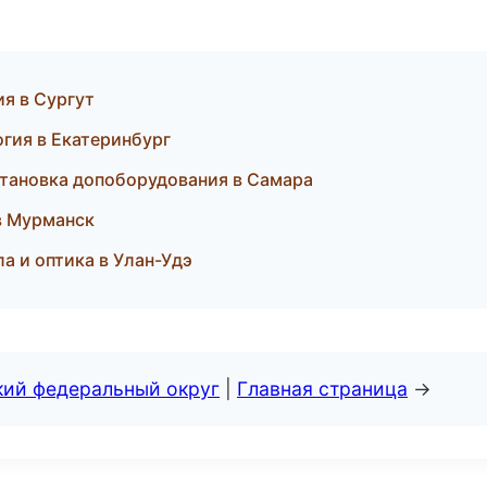
ия в Сургут
огия в Екатеринбург
становка допоборудования в Самара
в Мурманск
а и оптика в Улан-Удэ
кий федеральный округ
|
Главная страница
→