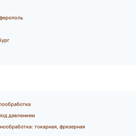
мферополь
бург
ллообработка
под давлением
ообработка: токарная, фрезерная