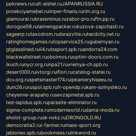
ppknews.ru
cult-alshei.ru
JAPANRUSSIA.RU
proekciyamebel.ru
imper-finans.ru
rim.org.ru
glamourai.ru
brassminus.ru
zabor-pro.ru
ftn.pp.ru
dorogoe58.ru
laimengpacker.ru
kuzova-zapchasti.ru
sageerp.ru
taxodrom.ru
dsrazvitie.ru
hardcity.net.ru
ratinghomegames.ru
topservice25.ru
gubernyan.ru
gtglasslined.ru
ii4.ru
tssport.spb.ru
andorra24.com
blackwallstreet.ru
oboimos.ru
optim-doors.com.ru
ikuch.ru
nycr.org.ru
npa21.ru
vremya-ch.spb.ru
desert000.ru
ivtorgi.ru
ifiori.ru
catalog-statei.ru
dcv.org.ru
spetsmaster174.ru
ipkameryhiseeu.ru
dum26.ru
ruspol.spb.ru
fr-opendp.ru
kam-solnyshko.ru
cheyenne-arapaho.ru
sevzapmetal.spb.ru
ted-lapidus.spb.ru
parasite-eliminator.ru
sigma-complete.ru
modernworld.ru
dama-moda.ru
eholot-group.ru
sk-nvkz.ru
DRONGOLD.RU
democratia2.ru
i-farmer.ru
mass-sport.org
jablonex.spb.ru
bookmess.ru
linkword.ru