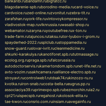
bankaribi.ru
bandamn.ru
bigfatcc.ru
blagodarenie-spb.ru
borodino-media.ru
card-voice.ru
cardvoice.ru
zed-online.ru
zvonitut.ru
zebra-tlt.ru
zarafshan.ru
york-life.ru
vintovoykompressor.ru
vladivostok-map.ru
vlknrussia.ru
wasabi-shop.ru
webamator.ru
zaryna.ru
youtubefree.ru
x-ton.ru
trade-farm.ru
tajuncos.ru
taksu.ru
tor-lyubov-i-grom.ru
spayderhed-2022.ru
splclub.ru
stoppamedia.ru
snow-guard.ru
slovar-ivrit.ru
cleanmedicine.ru
shkurki-karakulya.ru
kanotiforet.spb.ru
tutmassage.ru
ecolog.org.ru
praga.spb.ru
falcorussia.ru
autodoctorservis.ru
kamertondom.spb.ru
net-life.net.ru
avto-vozim.ru
sakhcamera.ru
alliance-electro.spb.ru
stroyavt.ru
controlweb1.ru
tdsak74.ru
kinzozo-ru.ru
kvotka.ru
iron-snab.ru
costa-bella.ru
eugrus.pp.ru
associaciya39.ru
primexpo.spb.ru
bezmorchin.ru
ia2.ru
cpt21.ru
ispecspb.ru
regahost.ru
kolosok-elita.ru
tae-kwon.ru
consrio.com.ru
insiam.ru
avegainfo.ru