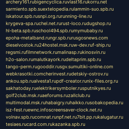
archery161.ru
bigencyclica.ru
vlast16.ru
korru.net
sarmiento.spb.su
extelopedia.ru
lammin-suo.spb.ru
iskatour.spb.ru
snpi.org.ru
running-line.ru
krygeva-spa.ru
chel.net.ru
rust-loco.ru
dugshop.ru
hl-beta.spb.ru
school494.spb.ru
mymubaby.ru
epoha-metalband.ru
ngr.spb.ru
rusgosnews.com
dieselvostok.ru
24hostel.msk.ru
w-dev.ru
f-ship.ru
regsmi.ru
filmnetwork.ru
malinasp.ru
kinosvin.ru
h2o-salon.ru
malutkayork.ru
deltaprim.spb.ru
tango-perm.ru
gooddir.ru
sgv.su
multiki-online.com
webkrasotki.com
cherinvest.ru
detskiy-ostrov.ru
ankou.spb.ru
alvesta1.ru
pdf-creator.ru
nix-files.org.ru
sakhatoday.ru
elektrikersymboler.ru
sputnikyes.ru
golf2club.msk.ru
aeforums.ru
zallclub.ru
multimodal.msk.ru
habaigry.ru
haikko.ru
sobakopedia.ru
isz-fest.ru
ewnc.info
screensaver-clock.net.ru
volnav.spb.ru
comnat.ru
npf.net.ru
7bit.pp.ru
kalugatur.ru
tesiaes.ru
card.com.ru
kazanka.spb.ru