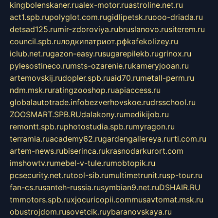
kingbolenskaner.ru
alex-motor.ru
astroline.net.ru
act1.spb.ru
polyglot.com.ru
gidlipetsk.ru
ooo-driada.ru
detsad125.ru
mir-zdoroviya.ru
bruslanovo.ru
siterem.ru
council.spb.ru
лодкипатриот.рф
kafekolizey.ru
iclub.net.ru
gazon-easy.ru
sugarepilekb.ru
grinox.ru
pylesostineco.ru
msts-ozarenie.ru
kameryjooan.ru
artemovskij.ru
dopler.spb.ru
aid70.ru
metall-perm.ru
ndm.msk.ru
ratingzooshop.ru
apiaccess.ru
globalautotrade.info
bezverhovskoe.ru
drsschool.ru
ZOOSMART.SPB.RU
dalakony.ru
medikijob.ru
remontt.spb.ru
photostudia.spb.ru
myragon.ru
terramia.ru
academy62.ru
gardengallereya.ru
rti.com.ru
artem-news.ru
biserinca.ru
krasnodarkurort.com
imshowtv.ru
mebel-v-tule.ru
mobtopik.ru
pcsecurity.net.ru
tool-sib.ru
multimetrunit.ru
sp-tour.ru
fan-cs.ru
santeh-russia.ru
symbian9.net.ru
DSHAIR.RU
tmmotors.spb.ru
xjocuricopii.com
musavtomat.msk.ru
obustrojdom.ru
sovetcik.ru
ybaranovskaya.ru