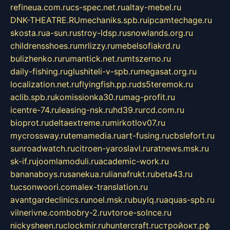
refineua.com.ru
cs-spec.net.ru
altay-mebel.ru
DNK-THEATRE.RU
mechaniks.spb.ru
ipcamtechage.ru
skosta.ru
a-sun.ru
stroy-ldsp.ru
snowlands.org.ru
childrensshoes.ru
mrlizzy.ru
mebelsofiakrd.ru
bulizhenko.ru
rumantick.net.ru
mtszerno.ru
daily-fishing.ru
glushiteli-v-spb.ru
megasat.org.ru
localization.net.ru
flyingfish.pp.ru
ds5teremok.ru
aclib.spb.ru
komissionka30.ru
mag-profit.ru
icentre-74.ru
leasing-nsk.ru
hd39.ru
rcd.com.ru
bioprot.ru
deltaextreme.ru
mirkotlov07.ru
mycrossway.ru
temamedia.ru
art-fusing.ru
cbslefort.ru
sunroadwatch.ru
citroen-yaroslavl.ru
ratnews.msk.ru
sk-if.ru
joomlamoduli.ru
academic-work.ru
bananaboys.ru
sanekua.ru
lianafrukt.ru
beta43.ru
tucsonwoori.com
alex-translation.ru
avantgardeclinics.ru
noel.msk.ru
buylq.ru
aquas-spb.ru
vilnerivne.com
bobry-2.ru
vtoroe-solnce.ru
nickysheen.ru
clockmir.ru
huntercraft.ru
стройокт.рф