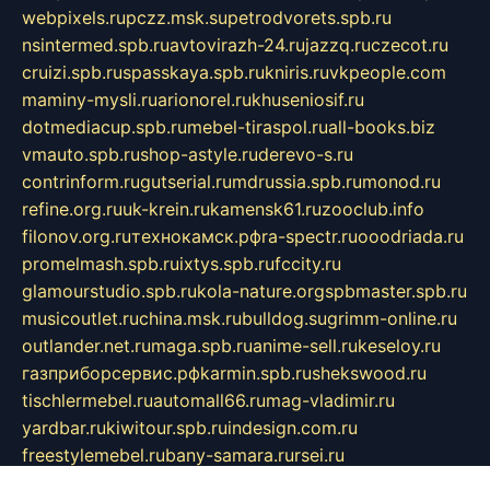
webpixels.ru
pczz.msk.su
petrodvorets.spb.ru
nsintermed.spb.ru
avtovirazh-24.ru
jazzq.ru
czecot.ru
cruizi.spb.ru
spasskaya.spb.ru
kniris.ru
vkpeople.com
maminy-mysli.ru
arionorel.ru
khuseniosif.ru
dotmediacup.spb.ru
mebel-tiraspol.ru
all-books.biz
vmauto.spb.ru
shop-astyle.ru
derevo-s.ru
contrinform.ru
gutserial.ru
mdrussia.spb.ru
monod.ru
refine.org.ru
uk-krein.ru
kamensk61.ru
zooclub.info
filonov.org.ru
технокамск.рф
ra-spectr.ru
ooodriada.ru
promelmash.spb.ru
ixtys.spb.ru
fccity.ru
glamourstudio.spb.ru
kola-nature.org
spbmaster.spb.ru
musicoutlet.ru
china.msk.ru
bulldog.su
grimm-online.ru
outlander.net.ru
maga.spb.ru
anime-sell.ru
keseloy.ru
газприборсервис.рф
karmin.spb.ru
shekswood.ru
tischlermebel.ru
automall66.ru
mag-vladimir.ru
yardbar.ru
kiwitour.spb.ru
indesign.com.ru
freestylemebel.ru
bany-samara.ru
rsei.ru
naidisvoyput.ru
mgsn-invest.ru
ipkamerasannce.ru