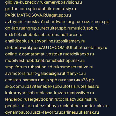
gildiya-kuznecov.ru
kameryboavision.ru
griffoncom.spb.ru
fabrika-emotsiy.ru
PARK-MATROSOVA.RU
agat.spb.ru
avtoyurist-moskva1.ru
hardware.org.ru
схема-авто.рф
dg-lab.ru
angrup.ru
recruiter.spb.ru
music8.spb.ru
krsk124.ru
kubok.spb.ru
romanofforex.ru
analitikaplus.ru
spyonline.ru
zosikamery.ru
sloboda-ural.pp.ru
AUTO-COM.SU
hohota.net
alimy.ru
online-z.com
aromat-vostoka.ru
otdelkaexp.ru
mobilvest.ru
bbd.net.ru
mebelshop.msk.ru
smp-forum.ru
bastion-td.ru
kosmoscreative.ru
avrmotors.ru
art-galadesign.ru
tiffany-c.ru
ecostep-samara.ru
d-p.spb.ru
галактика73.рф
sko.com.ru
davitamebel-spb.ru
fotsis.ru
tesiaes.ru
kokoroyari.spb.ru
blesna-kazan.ru
mossilver.ru
lenderoq.ru
sergeydobrin.ru
tochkazvuka.msk.ru
people-of-art.ru
bezzubova.ru
clubtibet.ru
orior-aks.ru
dynamoauto.ru
szk-favorit.ru
carlines.ru
flatnsk.ru