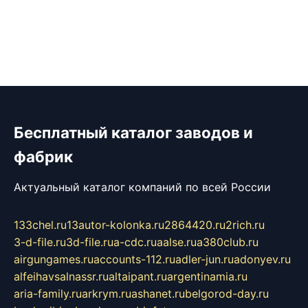
Бесплатный каталог заводов и
фабрик
Актуальный каталог компаний по всей России
133chel.ru
13autor-kolonka.ru
2864420.ru
2rich.ru
3-d-file.ru
3d-file.ru
a-cdc.ru
aalse.ru
a380club.ru
airgungames.ru
accounts-112.ru
adler-jun.ru
adonyev.ru
alfeihavsalnassr.ru
altaipant.ru
argentinamia.ru
aria-family.ru
arkrym.ru
ashanet.ru
belgorod-day.ru