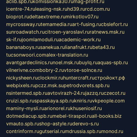
aclib.spb.ru
komissionka30.ru
mag-profit.ru
icentre-74.ru
leasing-nsk.ru
hd39.ru
rcd.com.ru
bioprot.ru
deltaextreme.ru
mirkotlov07.ru
mycrossway.ru
temamedia.ru
art-fusing.ru
cbslefort.ru
sunroadwatch.ru
citroen-yaroslavl.ru
ratnews.msk.ru
sk-if.ru
joomlamoduli.ru
academic-work.ru
bananaboys.ru
sanekua.ru
lianafrukt.ru
beta43.ru
tucsonwoori.com
alex-translation.ru
avantgardeclinics.ru
noel.msk.ru
buylq.ru
aquas-spb.ru
vilnerivne.com
bobry-2.ru
vtoroe-solnce.ru
nickysheen.ru
clockmir.ru
huntercraft.ru
стройокт.рф
webpixels.ru
pczz.msk.su
petrodvorets.spb.ru
nsintermed.spb.ru
avtovirazh-24.ru
jazzq.ru
czecot.ru
cruizi.spb.ru
spasskaya.spb.ru
kniris.ru
vkpeople.com
maminy-mysli.ru
arionorel.ru
khuseniosif.ru
dotmediacup.spb.ru
mebel-tiraspol.ru
all-books.biz
vmauto.spb.ru
shop-astyle.ru
derevo-s.ru
contrinform.ru
gutserial.ru
mdrussia.spb.ru
monod.ru