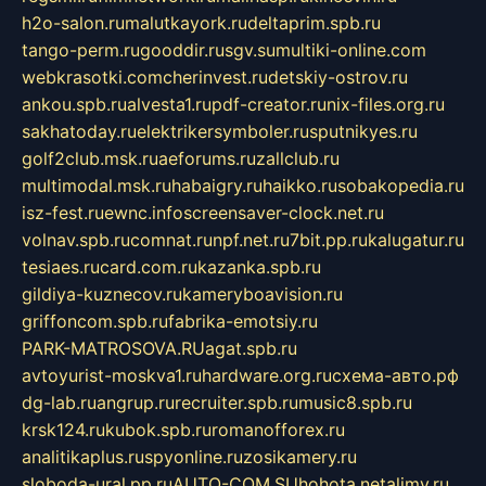
h2o-salon.ru
malutkayork.ru
deltaprim.spb.ru
tango-perm.ru
gooddir.ru
sgv.su
multiki-online.com
webkrasotki.com
cherinvest.ru
detskiy-ostrov.ru
ankou.spb.ru
alvesta1.ru
pdf-creator.ru
nix-files.org.ru
sakhatoday.ru
elektrikersymboler.ru
sputnikyes.ru
golf2club.msk.ru
aeforums.ru
zallclub.ru
multimodal.msk.ru
habaigry.ru
haikko.ru
sobakopedia.ru
isz-fest.ru
ewnc.info
screensaver-clock.net.ru
volnav.spb.ru
comnat.ru
npf.net.ru
7bit.pp.ru
kalugatur.ru
tesiaes.ru
card.com.ru
kazanka.spb.ru
gildiya-kuznecov.ru
kameryboavision.ru
griffoncom.spb.ru
fabrika-emotsiy.ru
PARK-MATROSOVA.RU
agat.spb.ru
avtoyurist-moskva1.ru
hardware.org.ru
схема-авто.рф
dg-lab.ru
angrup.ru
recruiter.spb.ru
music8.spb.ru
krsk124.ru
kubok.spb.ru
romanofforex.ru
analitikaplus.ru
spyonline.ru
zosikamery.ru
sloboda-ural.pp.ru
AUTO-COM.SU
hohota.net
alimy.ru