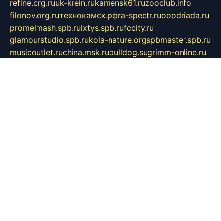
refine.org.ru
uk-krein.ru
kamensk61.ru
zooclub.info
filonov.org.ru
технокамск.рф
ra-spectr.ru
ooodriada.ru
promelmash.spb.ru
ixtys.spb.ru
fccity.ru
glamourstudio.spb.ru
kola-nature.org
spbmaster.spb.ru
musicoutlet.ru
china.msk.ru
bulldog.su
grimm-online.ru
outlander.net.ru
maga.spb.ru
anime-sell.ru
keseloy.ru
газприборсервис.рф
karmin.spb.ru
shekswood.ru
tischlermebel.ru
automall66.ru
mag-vladimir.ru
yardbar.ru
kiwitour.spb.ru
indesign.com.ru
freestylemebel.ru
bany-samara.ru
rsei.ru
naidisvoyput.ru
mgsn-invest.ru
ipkamerasannce.ru
alicante-house.ru
ibelka74.ru
cozyhouse.info
vlkargalev-studio.ru
700mb.ru
figura-ufa.ru
alina-live.ru
belarusiannews.ru
womenknow.ru
dos-vniimk.ru
sega.net.ru
dv.net.ru
phenomenonsofhistory.com
telesputnik.net.ru
wall.pp.ru
pylesosroidmi.ru
gtc-clan.ru
cligs.ru
bibikazap.ru
popova.org.ru
netwhistler.spb.ru
bellvil.ru
bonzon.ru
iss-vladik.ru