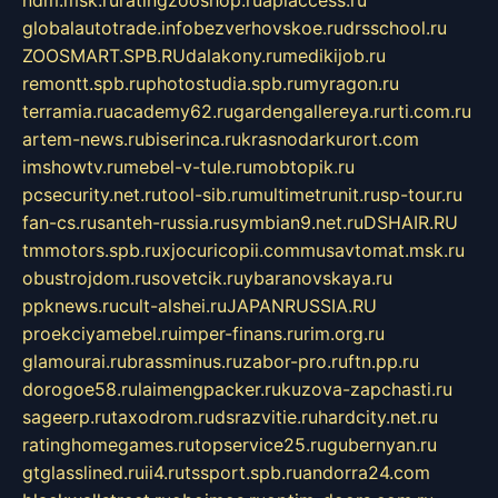
globalautotrade.info
bezverhovskoe.ru
drsschool.ru
ZOOSMART.SPB.RU
dalakony.ru
medikijob.ru
remontt.spb.ru
photostudia.spb.ru
myragon.ru
terramia.ru
academy62.ru
gardengallereya.ru
rti.com.ru
artem-news.ru
biserinca.ru
krasnodarkurort.com
imshowtv.ru
mebel-v-tule.ru
mobtopik.ru
pcsecurity.net.ru
tool-sib.ru
multimetrunit.ru
sp-tour.ru
fan-cs.ru
santeh-russia.ru
symbian9.net.ru
DSHAIR.RU
tmmotors.spb.ru
xjocuricopii.com
musavtomat.msk.ru
obustrojdom.ru
sovetcik.ru
ybaranovskaya.ru
ppknews.ru
cult-alshei.ru
JAPANRUSSIA.RU
proekciyamebel.ru
imper-finans.ru
rim.org.ru
glamourai.ru
brassminus.ru
zabor-pro.ru
ftn.pp.ru
dorogoe58.ru
laimengpacker.ru
kuzova-zapchasti.ru
sageerp.ru
taxodrom.ru
dsrazvitie.ru
hardcity.net.ru
ratinghomegames.ru
topservice25.ru
gubernyan.ru
gtglasslined.ru
ii4.ru
tssport.spb.ru
andorra24.com