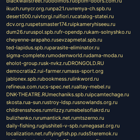
blackwallstreet.ru
oboimos.ru
optim-doors.com.ru
ikuch.ru
nycr.org.ru
npa21.ru
vremya-ch.spb.ru
desert000.ru
ivtorgi.ru
ifiori.ru
catalog-statei.ru
dcv.org.ru
spetsmaster174.ru
ipkameryhiseeu.ru
dum26.ru
ruspol.spb.ru
fr-opendp.ru
kam-solnyshko.ru
cheyenne-arapaho.ru
sevzapmetal.spb.ru
ted-lapidus.spb.ru
parasite-eliminator.ru
sigma-complete.ru
modernworld.ru
dama-moda.ru
eholot-group.ru
sk-nvkz.ru
DRONGOLD.RU
democratia2.ru
i-farmer.ru
mass-sport.org
jablonex.spb.ru
bookmess.ru
linkword.ru
refineua.com.ru
cs-spec.net.ru
altay-mebel.ru
DNK-THEATRE.RU
mechaniks.spb.ru
ipcamtechage.ru
skosta.ru
a-sun.ru
stroy-ldsp.ru
snowlands.org.ru
childrensshoes.ru
mrlizzy.ru
mebelsofiakrd.ru
bulizhenko.ru
rumantick.net.ru
mtszerno.ru
daily-fishing.ru
glushiteli-v-spb.ru
megasat.org.ru
localization.net.ru
flyingfish.pp.ru
ds5teremok.ru