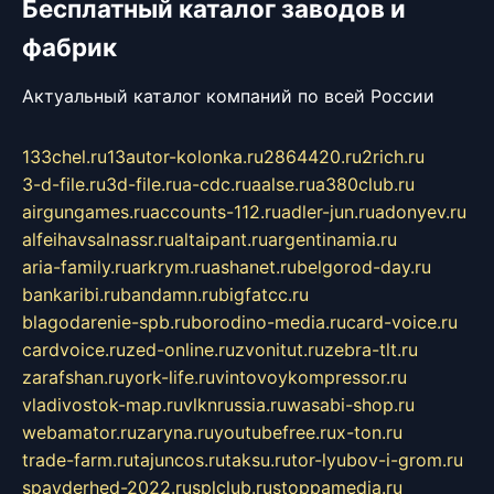
Бесплатный каталог заводов и
фабрик
Актуальный каталог компаний по всей России
133chel.ru
13autor-kolonka.ru
2864420.ru
2rich.ru
3-d-file.ru
3d-file.ru
a-cdc.ru
aalse.ru
a380club.ru
airgungames.ru
accounts-112.ru
adler-jun.ru
adonyev.ru
alfeihavsalnassr.ru
altaipant.ru
argentinamia.ru
aria-family.ru
arkrym.ru
ashanet.ru
belgorod-day.ru
bankaribi.ru
bandamn.ru
bigfatcc.ru
blagodarenie-spb.ru
borodino-media.ru
card-voice.ru
cardvoice.ru
zed-online.ru
zvonitut.ru
zebra-tlt.ru
zarafshan.ru
york-life.ru
vintovoykompressor.ru
vladivostok-map.ru
vlknrussia.ru
wasabi-shop.ru
webamator.ru
zaryna.ru
youtubefree.ru
x-ton.ru
trade-farm.ru
tajuncos.ru
taksu.ru
tor-lyubov-i-grom.ru
spayderhed-2022.ru
splclub.ru
stoppamedia.ru