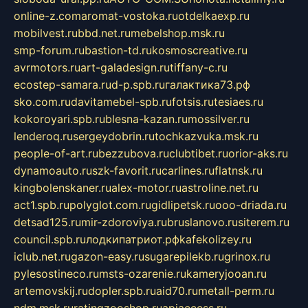
online-z.com
aromat-vostoka.ru
otdelkaexp.ru
mobilvest.ru
bbd.net.ru
mebelshop.msk.ru
smp-forum.ru
bastion-td.ru
kosmoscreative.ru
avrmotors.ru
art-galadesign.ru
tiffany-c.ru
ecostep-samara.ru
d-p.spb.ru
галактика73.рф
sko.com.ru
davitamebel-spb.ru
fotsis.ru
tesiaes.ru
kokoroyari.spb.ru
blesna-kazan.ru
mossilver.ru
lenderoq.ru
sergeydobrin.ru
tochkazvuka.msk.ru
people-of-art.ru
bezzubova.ru
clubtibet.ru
orior-aks.ru
dynamoauto.ru
szk-favorit.ru
carlines.ru
flatnsk.ru
kingbolenskaner.ru
alex-motor.ru
astroline.net.ru
act1.spb.ru
polyglot.com.ru
gidlipetsk.ru
ooo-driada.ru
detsad125.ru
mir-zdoroviya.ru
bruslanovo.ru
siterem.ru
council.spb.ru
лодкипатриот.рф
kafekolizey.ru
iclub.net.ru
gazon-easy.ru
sugarepilekb.ru
grinox.ru
pylesostineco.ru
msts-ozarenie.ru
kameryjooan.ru
artemovskij.ru
dopler.spb.ru
aid70.ru
metall-perm.ru
ndm.msk.ru
ratingzooshop.ru
apiaccess.ru