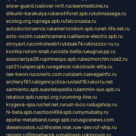
snow-guard.ru
slovar-ivrit.ru
cleanmedicine.ru
shkurki-karakulya.ru
kanotiforet.spb.ru
tutmassage.ru
ecolog.org.ru
praga.spb.ru
falcorussia.ru
autodoctorservis.ru
kamertondom.spb.ru
net-life.net.ru
avto-vozim.ru
sakhcamera.ru
alliance-electro.spb.ru
stroyavt.ru
controlweb1.ru
tdsak74.ru
kinzozo-ru.ru
kvotka.ru
iron-snab.ru
costa-bella.ru
eugrus.pp.ru
associaciya39.ru
primexpo.spb.ru
bezmorchin.ru
ia2.ru
cpt21.ru
ispecspb.ru
regahost.ru
kolosok-elita.ru
tae-kwon.ru
consrio.com.ru
insiam.ru
avegainfo.ru
archery161.ru
bigencyclica.ru
vlast16.ru
korru.net
sarmiento.spb.su
extelopedia.ru
lammin-suo.spb.ru
iskatour.spb.ru
snpi.org.ru
running-line.ru
krygeva-spa.ru
chel.net.ru
rust-loco.ru
dugshop.ru
hl-beta.spb.ru
school494.spb.ru
mymubaby.ru
epoha-metalband.ru
ngr.spb.ru
rusgosnews.com
dieselvostok.ru
24hostel.msk.ru
w-dev.ru
f-ship.ru
regsmi.ru
filmnetwork.ru
malinasp.ru
kinosvin.ru