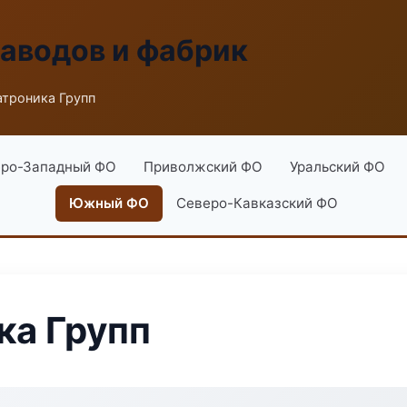
заводов и фабрик
троника Групп
ро-Западный ФО
Приволжский ФО
Уральский ФО
Южный ФО
Северо-Кавказский ФО
ка Групп