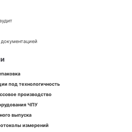
аудит
е документацией
ми
упаковка
ции под технологичность
ассовое производство
орудования ЧПУ
ного выпуска
ротоколы измерений