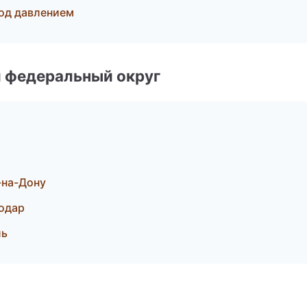
од давлением
 федеральный округ
-на-Дону
одар
ль