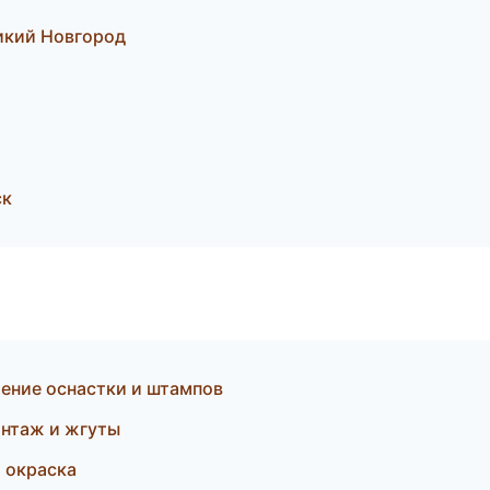
икий Новгород
ск
ение оснастки и штампов
нтаж и жгуты
я окраска