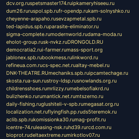
dcv.org.ru
spetsmaster174.ru
ipkameryhiseeu.ru
dum26.ru
ruspol.spb.ru
fr-opendp.ru
kam-solnyshko.ru
cheyenne-arapaho.ru
sevzapmetal.spb.ru
ted-lapidus.spb.ru
parasite-eliminator.ru
sigma-complete.ru
modernworld.ru
dama-moda.ru
eholot-group.ru
sk-nvkz.ru
DRONGOLD.RU
democratia2.ru
i-farmer.ru
mass-sport.org
jablonex.spb.ru
bookmess.ru
linkword.ru
refineua.com.ru
cs-spec.net.ru
altay-mebel.ru
DNK-THEATRE.RU
mechaniks.spb.ru
ipcamtechage.ru
skosta.ru
a-sun.ru
stroy-ldsp.ru
snowlands.org.ru
childrensshoes.ru
mrlizzy.ru
mebelsofiakrd.ru
bulizhenko.ru
rumantick.net.ru
mtszerno.ru
daily-fishing.ru
glushiteli-v-spb.ru
megasat.org.ru
localization.net.ru
flyingfish.pp.ru
ds5teremok.ru
aclib.spb.ru
komissionka30.ru
mag-profit.ru
icentre-74.ru
leasing-nsk.ru
hd39.ru
rcd.com.ru
bioprot.ru
deltaextreme.ru
mirkotlov07.ru