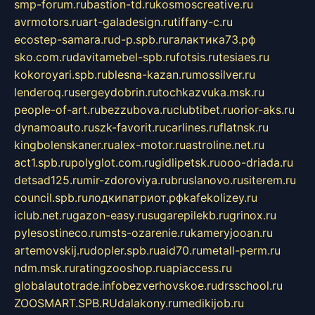
smp-forum.ru
bastion-td.ru
kosmoscreative.ru
avrmotors.ru
art-galadesign.ru
tiffany-c.ru
ecostep-samara.ru
d-p.spb.ru
галактика73.рф
sko.com.ru
davitamebel-spb.ru
fotsis.ru
tesiaes.ru
kokoroyari.spb.ru
blesna-kazan.ru
mossilver.ru
lenderoq.ru
sergeydobrin.ru
tochkazvuka.msk.ru
people-of-art.ru
bezzubova.ru
clubtibet.ru
orior-aks.ru
dynamoauto.ru
szk-favorit.ru
carlines.ru
flatnsk.ru
kingbolenskaner.ru
alex-motor.ru
astroline.net.ru
act1.spb.ru
polyglot.com.ru
gidlipetsk.ru
ooo-driada.ru
detsad125.ru
mir-zdoroviya.ru
bruslanovo.ru
siterem.ru
council.spb.ru
лодкипатриот.рф
kafekolizey.ru
iclub.net.ru
gazon-easy.ru
sugarepilekb.ru
grinox.ru
pylesostineco.ru
msts-ozarenie.ru
kameryjooan.ru
artemovskij.ru
dopler.spb.ru
aid70.ru
metall-perm.ru
ndm.msk.ru
ratingzooshop.ru
apiaccess.ru
globalautotrade.info
bezverhovskoe.ru
drsschool.ru
ZOOSMART.SPB.RU
dalakony.ru
medikijob.ru