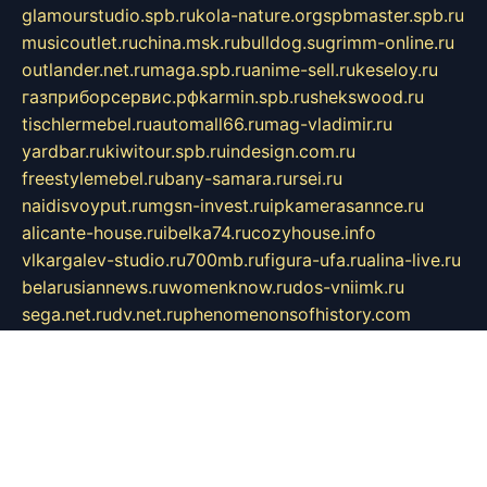
glamourstudio.spb.ru
kola-nature.org
spbmaster.spb.ru
musicoutlet.ru
china.msk.ru
bulldog.su
grimm-online.ru
outlander.net.ru
maga.spb.ru
anime-sell.ru
keseloy.ru
газприборсервис.рф
karmin.spb.ru
shekswood.ru
tischlermebel.ru
automall66.ru
mag-vladimir.ru
yardbar.ru
kiwitour.spb.ru
indesign.com.ru
freestylemebel.ru
bany-samara.ru
rsei.ru
naidisvoyput.ru
mgsn-invest.ru
ipkamerasannce.ru
alicante-house.ru
ibelka74.ru
cozyhouse.info
vlkargalev-studio.ru
700mb.ru
figura-ufa.ru
alina-live.ru
belarusiannews.ru
womenknow.ru
dos-vniimk.ru
sega.net.ru
dv.net.ru
phenomenonsofhistory.com
telesputnik.net.ru
wall.pp.ru
pylesosroidmi.ru
gtc-clan.ru
cligs.ru
bibikazap.ru
popova.org.ru
netwhistler.spb.ru
bellvil.ru
bonzon.ru
iss-vladik.ru
defiparis.net.ru
las-gryzas.ru
amku.ru
electednews.spb.ru
feather.org.ru
spar72.ru
tankiigri.ru
dominus.com.ru
ibtree.ru
sanykool.pp.ru
unixlib.org.ru