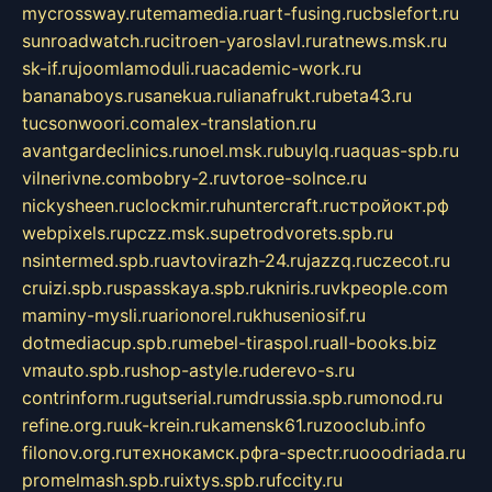
mycrossway.ru
temamedia.ru
art-fusing.ru
cbslefort.ru
sunroadwatch.ru
citroen-yaroslavl.ru
ratnews.msk.ru
sk-if.ru
joomlamoduli.ru
academic-work.ru
bananaboys.ru
sanekua.ru
lianafrukt.ru
beta43.ru
tucsonwoori.com
alex-translation.ru
avantgardeclinics.ru
noel.msk.ru
buylq.ru
aquas-spb.ru
vilnerivne.com
bobry-2.ru
vtoroe-solnce.ru
nickysheen.ru
clockmir.ru
huntercraft.ru
стройокт.рф
webpixels.ru
pczz.msk.su
petrodvorets.spb.ru
nsintermed.spb.ru
avtovirazh-24.ru
jazzq.ru
czecot.ru
cruizi.spb.ru
spasskaya.spb.ru
kniris.ru
vkpeople.com
maminy-mysli.ru
arionorel.ru
khuseniosif.ru
dotmediacup.spb.ru
mebel-tiraspol.ru
all-books.biz
vmauto.spb.ru
shop-astyle.ru
derevo-s.ru
contrinform.ru
gutserial.ru
mdrussia.spb.ru
monod.ru
refine.org.ru
uk-krein.ru
kamensk61.ru
zooclub.info
filonov.org.ru
технокамск.рф
ra-spectr.ru
ooodriada.ru
promelmash.spb.ru
ixtys.spb.ru
fccity.ru