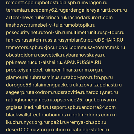
remontt.spb.ru
photostudia.spb.ru
myragon.ru
terramia.ru
academy62.ru
gardengallereya.ru
rti.com.ru
artem-news.ru
biserinca.ru
krasnodarkurort.com
imshowtv.ru
mebel-v-tule.ru
mobtopik.ru
pcsecurity.net.ru
tool-sib.ru
multimetrunit.ru
sp-tour.ru
fan-cs.ru
santeh-russia.ru
symbian9.net.ru
DSHAIR.RU
tmmotors.spb.ru
xjocuricopii.com
musavtomat.msk.ru
obustrojdom.ru
sovetcik.ru
ybaranovskaya.ru
ppknews.ru
cult-alshei.ru
JAPANRUSSIA.RU
proekciyamebel.ru
imper-finans.ru
rim.org.ru
glamourai.ru
brassminus.ru
zabor-pro.ru
ftn.pp.ru
dorogoe58.ru
laimengpacker.ru
kuzova-zapchasti.ru
sageerp.ru
taxodrom.ru
dsrazvitie.ru
hardcity.net.ru
ratinghomegames.ru
topservice25.ru
gubernyan.ru
gtglasslined.ru
ii4.ru
tssport.spb.ru
andorra24.com
blackwallstreet.ru
oboimos.ru
optim-doors.com.ru
ikuch.ru
nycr.org.ru
npa21.ru
vremya-ch.spb.ru
desert000.ru
ivtorgi.ru
ifiori.ru
catalog-statei.ru