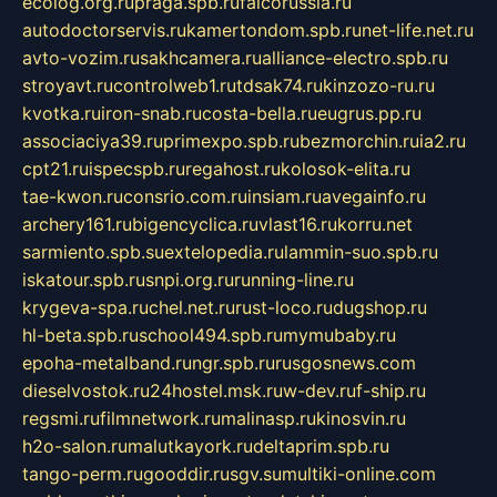
ecolog.org.ru
praga.spb.ru
falcorussia.ru
autodoctorservis.ru
kamertondom.spb.ru
net-life.net.ru
avto-vozim.ru
sakhcamera.ru
alliance-electro.spb.ru
stroyavt.ru
controlweb1.ru
tdsak74.ru
kinzozo-ru.ru
kvotka.ru
iron-snab.ru
costa-bella.ru
eugrus.pp.ru
associaciya39.ru
primexpo.spb.ru
bezmorchin.ru
ia2.ru
cpt21.ru
ispecspb.ru
regahost.ru
kolosok-elita.ru
tae-kwon.ru
consrio.com.ru
insiam.ru
avegainfo.ru
archery161.ru
bigencyclica.ru
vlast16.ru
korru.net
sarmiento.spb.su
extelopedia.ru
lammin-suo.spb.ru
iskatour.spb.ru
snpi.org.ru
running-line.ru
krygeva-spa.ru
chel.net.ru
rust-loco.ru
dugshop.ru
hl-beta.spb.ru
school494.spb.ru
mymubaby.ru
epoha-metalband.ru
ngr.spb.ru
rusgosnews.com
dieselvostok.ru
24hostel.msk.ru
w-dev.ru
f-ship.ru
regsmi.ru
filmnetwork.ru
malinasp.ru
kinosvin.ru
h2o-salon.ru
malutkayork.ru
deltaprim.spb.ru
tango-perm.ru
gooddir.ru
sgv.su
multiki-online.com