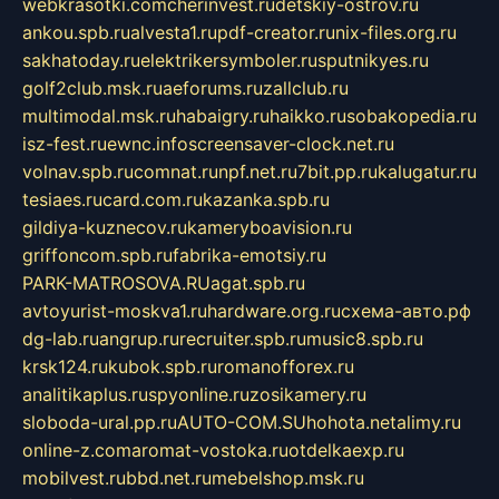
webkrasotki.com
cherinvest.ru
detskiy-ostrov.ru
ankou.spb.ru
alvesta1.ru
pdf-creator.ru
nix-files.org.ru
sakhatoday.ru
elektrikersymboler.ru
sputnikyes.ru
golf2club.msk.ru
aeforums.ru
zallclub.ru
multimodal.msk.ru
habaigry.ru
haikko.ru
sobakopedia.ru
isz-fest.ru
ewnc.info
screensaver-clock.net.ru
volnav.spb.ru
comnat.ru
npf.net.ru
7bit.pp.ru
kalugatur.ru
tesiaes.ru
card.com.ru
kazanka.spb.ru
gildiya-kuznecov.ru
kameryboavision.ru
griffoncom.spb.ru
fabrika-emotsiy.ru
PARK-MATROSOVA.RU
agat.spb.ru
avtoyurist-moskva1.ru
hardware.org.ru
схема-авто.рф
dg-lab.ru
angrup.ru
recruiter.spb.ru
music8.spb.ru
krsk124.ru
kubok.spb.ru
romanofforex.ru
analitikaplus.ru
spyonline.ru
zosikamery.ru
sloboda-ural.pp.ru
AUTO-COM.SU
hohota.net
alimy.ru
online-z.com
aromat-vostoka.ru
otdelkaexp.ru
mobilvest.ru
bbd.net.ru
mebelshop.msk.ru