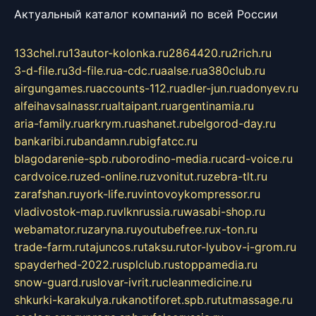
Актуальный каталог компаний по всей России
133chel.ru
13autor-kolonka.ru
2864420.ru
2rich.ru
3-d-file.ru
3d-file.ru
a-cdc.ru
aalse.ru
a380club.ru
airgungames.ru
accounts-112.ru
adler-jun.ru
adonyev.ru
alfeihavsalnassr.ru
altaipant.ru
argentinamia.ru
aria-family.ru
arkrym.ru
ashanet.ru
belgorod-day.ru
bankaribi.ru
bandamn.ru
bigfatcc.ru
blagodarenie-spb.ru
borodino-media.ru
card-voice.ru
cardvoice.ru
zed-online.ru
zvonitut.ru
zebra-tlt.ru
zarafshan.ru
york-life.ru
vintovoykompressor.ru
vladivostok-map.ru
vlknrussia.ru
wasabi-shop.ru
webamator.ru
zaryna.ru
youtubefree.ru
x-ton.ru
trade-farm.ru
tajuncos.ru
taksu.ru
tor-lyubov-i-grom.ru
spayderhed-2022.ru
splclub.ru
stoppamedia.ru
snow-guard.ru
slovar-ivrit.ru
cleanmedicine.ru
shkurki-karakulya.ru
kanotiforet.spb.ru
tutmassage.ru