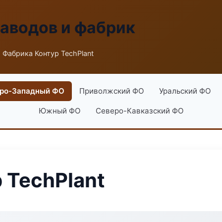
заводов и фабрик
 Фабрика Контур TechPlant
ро-Западный ФО
Приволжский ФО
Уральский ФО
Южный ФО
Северо-Кавказский ФО
 TechPlant