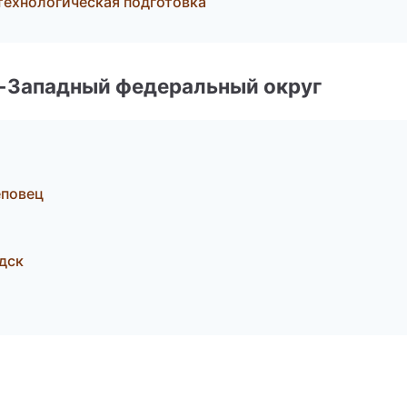
технологическая подготовка
о-Западный федеральный округ
еповец
одск