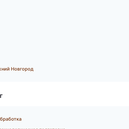
жний Новгород
г
обработка