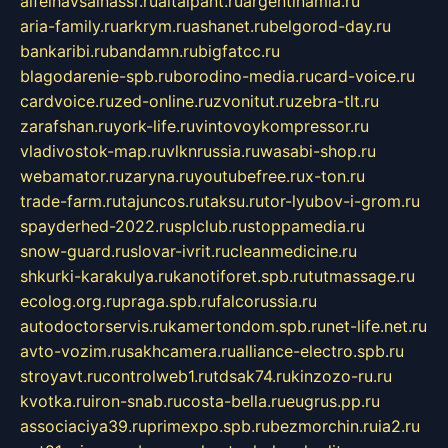
alfeihavsalnassr.ru
altaipant.ru
argentinamia.ru
aria-family.ru
arkrym.ru
ashanet.ru
belgorod-day.ru
bankaribi.ru
bandamn.ru
bigfatcc.ru
blagodarenie-spb.ru
borodino-media.ru
card-voice.ru
cardvoice.ru
zed-online.ru
zvonitut.ru
zebra-tlt.ru
zarafshan.ru
york-life.ru
vintovoykompressor.ru
vladivostok-map.ru
vlknrussia.ru
wasabi-shop.ru
webamator.ru
zaryna.ru
youtubefree.ru
x-ton.ru
trade-farm.ru
tajuncos.ru
taksu.ru
tor-lyubov-i-grom.ru
spayderhed-2022.ru
splclub.ru
stoppamedia.ru
snow-guard.ru
slovar-ivrit.ru
cleanmedicine.ru
shkurki-karakulya.ru
kanotiforet.spb.ru
tutmassage.ru
ecolog.org.ru
praga.spb.ru
falcorussia.ru
autodoctorservis.ru
kamertondom.spb.ru
net-life.net.ru
avto-vozim.ru
sakhcamera.ru
alliance-electro.spb.ru
stroyavt.ru
controlweb1.ru
tdsak74.ru
kinzozo-ru.ru
kvotka.ru
iron-snab.ru
costa-bella.ru
eugrus.pp.ru
associaciya39.ru
primexpo.spb.ru
bezmorchin.ru
ia2.ru