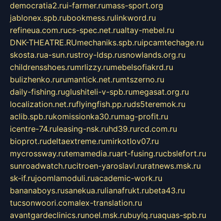
democratia2.ru
i-farmer.ru
mass-sport.org
jablonex.spb.ru
bookmess.ru
linkword.ru
refineua.com.ru
cs-spec.net.ru
altay-mebel.ru
DNK-THEATRE.RU
mechaniks.spb.ru
ipcamtechage.ru
skosta.ru
a-sun.ru
stroy-ldsp.ru
snowlands.org.ru
childrensshoes.ru
mrlizzy.ru
mebelsofiakrd.ru
bulizhenko.ru
rumantick.net.ru
mtszerno.ru
daily-fishing.ru
glushiteli-v-spb.ru
megasat.org.ru
localization.net.ru
flyingfish.pp.ru
ds5teremok.ru
aclib.spb.ru
komissionka30.ru
mag-profit.ru
icentre-74.ru
leasing-nsk.ru
hd39.ru
rcd.com.ru
bioprot.ru
deltaextreme.ru
mirkotlov07.ru
mycrossway.ru
temamedia.ru
art-fusing.ru
cbslefort.ru
sunroadwatch.ru
citroen-yaroslavl.ru
ratnews.msk.ru
sk-if.ru
joomlamoduli.ru
academic-work.ru
bananaboys.ru
sanekua.ru
lianafrukt.ru
beta43.ru
tucsonwoori.com
alex-translation.ru
avantgardeclinics.ru
noel.msk.ru
buylq.ru
aquas-spb.ru