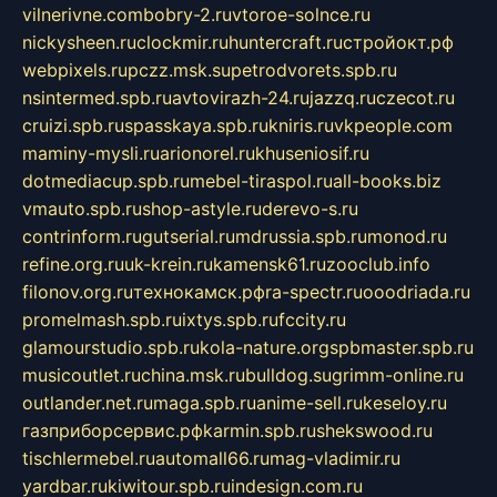
vilnerivne.com
bobry-2.ru
vtoroe-solnce.ru
nickysheen.ru
clockmir.ru
huntercraft.ru
стройокт.рф
webpixels.ru
pczz.msk.su
petrodvorets.spb.ru
nsintermed.spb.ru
avtovirazh-24.ru
jazzq.ru
czecot.ru
cruizi.spb.ru
spasskaya.spb.ru
kniris.ru
vkpeople.com
maminy-mysli.ru
arionorel.ru
khuseniosif.ru
dotmediacup.spb.ru
mebel-tiraspol.ru
all-books.biz
vmauto.spb.ru
shop-astyle.ru
derevo-s.ru
contrinform.ru
gutserial.ru
mdrussia.spb.ru
monod.ru
refine.org.ru
uk-krein.ru
kamensk61.ru
zooclub.info
filonov.org.ru
технокамск.рф
ra-spectr.ru
ooodriada.ru
promelmash.spb.ru
ixtys.spb.ru
fccity.ru
glamourstudio.spb.ru
kola-nature.org
spbmaster.spb.ru
musicoutlet.ru
china.msk.ru
bulldog.su
grimm-online.ru
outlander.net.ru
maga.spb.ru
anime-sell.ru
keseloy.ru
газприборсервис.рф
karmin.spb.ru
shekswood.ru
tischlermebel.ru
automall66.ru
mag-vladimir.ru
yardbar.ru
kiwitour.spb.ru
indesign.com.ru