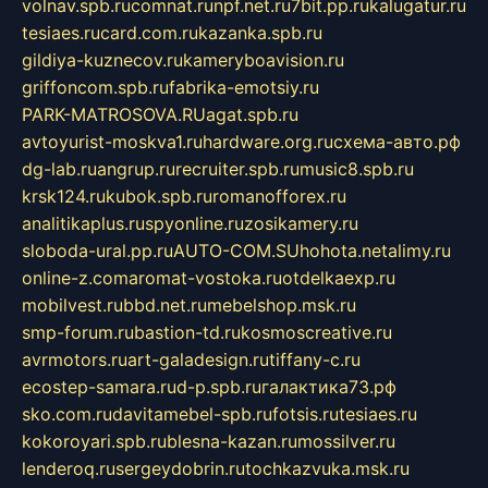
volnav.spb.ru
comnat.ru
npf.net.ru
7bit.pp.ru
kalugatur.ru
tesiaes.ru
card.com.ru
kazanka.spb.ru
gildiya-kuznecov.ru
kameryboavision.ru
griffoncom.spb.ru
fabrika-emotsiy.ru
PARK-MATROSOVA.RU
agat.spb.ru
avtoyurist-moskva1.ru
hardware.org.ru
схема-авто.рф
dg-lab.ru
angrup.ru
recruiter.spb.ru
music8.spb.ru
krsk124.ru
kubok.spb.ru
romanofforex.ru
analitikaplus.ru
spyonline.ru
zosikamery.ru
sloboda-ural.pp.ru
AUTO-COM.SU
hohota.net
alimy.ru
online-z.com
aromat-vostoka.ru
otdelkaexp.ru
mobilvest.ru
bbd.net.ru
mebelshop.msk.ru
smp-forum.ru
bastion-td.ru
kosmoscreative.ru
avrmotors.ru
art-galadesign.ru
tiffany-c.ru
ecostep-samara.ru
d-p.spb.ru
галактика73.рф
sko.com.ru
davitamebel-spb.ru
fotsis.ru
tesiaes.ru
kokoroyari.spb.ru
blesna-kazan.ru
mossilver.ru
lenderoq.ru
sergeydobrin.ru
tochkazvuka.msk.ru