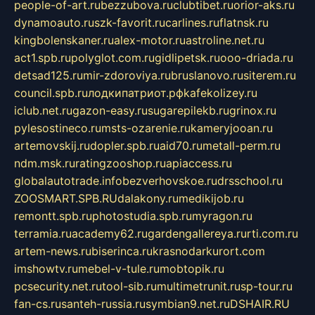
people-of-art.ru
bezzubova.ru
clubtibet.ru
orior-aks.ru
dynamoauto.ru
szk-favorit.ru
carlines.ru
flatnsk.ru
kingbolenskaner.ru
alex-motor.ru
astroline.net.ru
act1.spb.ru
polyglot.com.ru
gidlipetsk.ru
ooo-driada.ru
detsad125.ru
mir-zdoroviya.ru
bruslanovo.ru
siterem.ru
council.spb.ru
лодкипатриот.рф
kafekolizey.ru
iclub.net.ru
gazon-easy.ru
sugarepilekb.ru
grinox.ru
pylesostineco.ru
msts-ozarenie.ru
kameryjooan.ru
artemovskij.ru
dopler.spb.ru
aid70.ru
metall-perm.ru
ndm.msk.ru
ratingzooshop.ru
apiaccess.ru
globalautotrade.info
bezverhovskoe.ru
drsschool.ru
ZOOSMART.SPB.RU
dalakony.ru
medikijob.ru
remontt.spb.ru
photostudia.spb.ru
myragon.ru
terramia.ru
academy62.ru
gardengallereya.ru
rti.com.ru
artem-news.ru
biserinca.ru
krasnodarkurort.com
imshowtv.ru
mebel-v-tule.ru
mobtopik.ru
pcsecurity.net.ru
tool-sib.ru
multimetrunit.ru
sp-tour.ru
fan-cs.ru
santeh-russia.ru
symbian9.net.ru
DSHAIR.RU