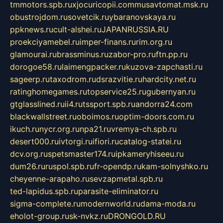
tmmotors.spb.ru
xjocuricopii.com
musavtomat.msk.ru
obustrojdom.ru
sovetcik.ru
ybaranovskaya.ru
ppknews.ru
cult-alshei.ru
JAPANRUSSIA.RU
proekciyamebel.ru
imper-finans.ru
rim.org.ru
glamourai.ru
brassminus.ru
zabor-pro.ru
ftn.pp.ru
dorogoe58.ru
laimengpacker.ru
kuzova-zapchasti.ru
sageerp.ru
taxodrom.ru
dsrazvitie.ru
hardcity.net.ru
ratinghomegames.ru
topservice25.ru
gubernyan.ru
gtglasslined.ru
ii4.ru
tssport.spb.ru
andorra24.com
blackwallstreet.ru
oboimos.ru
optim-doors.com.ru
ikuch.ru
nycr.org.ru
npa21.ru
vremya-ch.spb.ru
desert000.ru
ivtorgi.ru
ifiori.ru
catalog-statei.ru
dcv.org.ru
spetsmaster174.ru
ipkameryhiseeu.ru
dum26.ru
ruspol.spb.ru
fr-opendp.ru
kam-solnyshko.ru
cheyenne-arapaho.ru
sevzapmetal.spb.ru
ted-lapidus.spb.ru
parasite-eliminator.ru
sigma-complete.ru
modernworld.ru
dama-moda.ru
eholot-group.ru
sk-nvkz.ru
DRONGOLD.RU