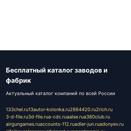
Бесплатный каталог заводов и
фабрик
Актуальный каталог компаний по всей России
133chel.ru
13autor-kolonka.ru
2864420.ru
2rich.ru
3-d-file.ru
3d-file.ru
a-cdc.ru
aalse.ru
a380club.ru
airgungames.ru
accounts-112.ru
adler-jun.ru
adonyev.ru