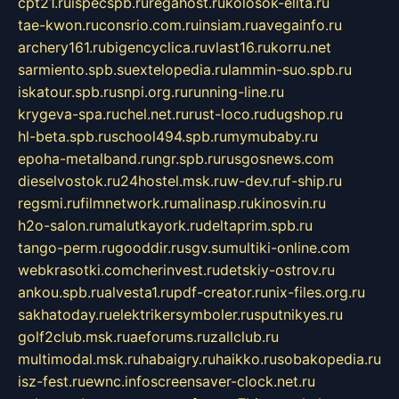
cpt21.ru
ispecspb.ru
regahost.ru
kolosok-elita.ru
tae-kwon.ru
consrio.com.ru
insiam.ru
avegainfo.ru
archery161.ru
bigencyclica.ru
vlast16.ru
korru.net
sarmiento.spb.su
extelopedia.ru
lammin-suo.spb.ru
iskatour.spb.ru
snpi.org.ru
running-line.ru
krygeva-spa.ru
chel.net.ru
rust-loco.ru
dugshop.ru
hl-beta.spb.ru
school494.spb.ru
mymubaby.ru
epoha-metalband.ru
ngr.spb.ru
rusgosnews.com
dieselvostok.ru
24hostel.msk.ru
w-dev.ru
f-ship.ru
regsmi.ru
filmnetwork.ru
malinasp.ru
kinosvin.ru
h2o-salon.ru
malutkayork.ru
deltaprim.spb.ru
tango-perm.ru
gooddir.ru
sgv.su
multiki-online.com
webkrasotki.com
cherinvest.ru
detskiy-ostrov.ru
ankou.spb.ru
alvesta1.ru
pdf-creator.ru
nix-files.org.ru
sakhatoday.ru
elektrikersymboler.ru
sputnikyes.ru
golf2club.msk.ru
aeforums.ru
zallclub.ru
multimodal.msk.ru
habaigry.ru
haikko.ru
sobakopedia.ru
isz-fest.ru
ewnc.info
screensaver-clock.net.ru