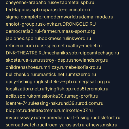
cheyenne-arapaho.ru
sevzapmetal.spb.ru
ted-lapidus.spb.ru
parasite-eliminator.ru
sigma-complete.ru
modernworld.ru
dama-moda.ru
eholot-group.ru
sk-nvkz.ru
DRONGOLD.RU
democratia2.ru
i-farmer.ru
mass-sport.org
jablonex.spb.ru
bookmess.ru
linkword.ru
refineua.com.ru
cs-spec.net.ru
altay-mebel.ru
DNK-THEATRE.RU
mechaniks.spb.ru
ipcamtechage.ru
skosta.ru
a-sun.ru
stroy-ldsp.ru
snowlands.org.ru
childrensshoes.ru
mrlizzy.ru
mebelsofiakrd.ru
bulizhenko.ru
rumantick.net.ru
mtszerno.ru
daily-fishing.ru
glushiteli-v-spb.ru
megasat.org.ru
localization.net.ru
flyingfish.pp.ru
ds5teremok.ru
aclib.spb.ru
komissionka30.ru
mag-profit.ru
icentre-74.ru
leasing-nsk.ru
hd39.ru
rcd.com.ru
bioprot.ru
deltaextreme.ru
mirkotlov07.ru
mycrossway.ru
temamedia.ru
art-fusing.ru
cbslefort.ru
sunroadwatch.ru
citroen-yaroslavl.ru
ratnews.msk.ru