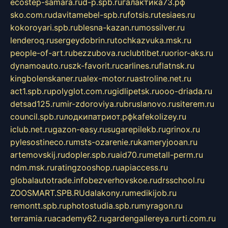
ecostep-samara.ru
d-p.spb.ru
галактика73.рф
sko.com.ru
davitamebel-spb.ru
fotsis.ru
tesiaes.ru
kokoroyari.spb.ru
blesna-kazan.ru
mossilver.ru
lenderoq.ru
sergeydobrin.ru
tochkazvuka.msk.ru
people-of-art.ru
bezzubova.ru
clubtibet.ru
orior-aks.ru
dynamoauto.ru
szk-favorit.ru
carlines.ru
flatnsk.ru
kingbolenskaner.ru
alex-motor.ru
astroline.net.ru
act1.spb.ru
polyglot.com.ru
gidlipetsk.ru
ooo-driada.ru
detsad125.ru
mir-zdoroviya.ru
bruslanovo.ru
siterem.ru
council.spb.ru
лодкипатриот.рф
kafekolizey.ru
iclub.net.ru
gazon-easy.ru
sugarepilekb.ru
grinox.ru
pylesostineco.ru
msts-ozarenie.ru
kameryjooan.ru
artemovskij.ru
dopler.spb.ru
aid70.ru
metall-perm.ru
ndm.msk.ru
ratingzooshop.ru
apiaccess.ru
globalautotrade.info
bezverhovskoe.ru
drsschool.ru
ZOOSMART.SPB.RU
dalakony.ru
medikijob.ru
remontt.spb.ru
photostudia.spb.ru
myragon.ru
terramia.ru
academy62.ru
gardengallereya.ru
rti.com.ru