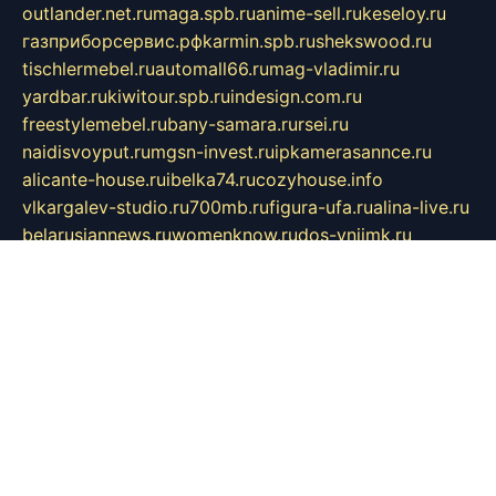
outlander.net.ru
maga.spb.ru
anime-sell.ru
keseloy.ru
газприборсервис.рф
karmin.spb.ru
shekswood.ru
tischlermebel.ru
automall66.ru
mag-vladimir.ru
yardbar.ru
kiwitour.spb.ru
indesign.com.ru
freestylemebel.ru
bany-samara.ru
rsei.ru
naidisvoyput.ru
mgsn-invest.ru
ipkamerasannce.ru
alicante-house.ru
ibelka74.ru
cozyhouse.info
vlkargalev-studio.ru
700mb.ru
figura-ufa.ru
alina-live.ru
belarusiannews.ru
womenknow.ru
dos-vniimk.ru
sega.net.ru
dv.net.ru
phenomenonsofhistory.com
telesputnik.net.ru
wall.pp.ru
pylesosroidmi.ru
gtc-clan.ru
cligs.ru
bibikazap.ru
popova.org.ru
netwhistler.spb.ru
bellvil.ru
bonzon.ru
iss-vladik.ru
defiparis.net.ru
las-gryzas.ru
amku.ru
electednews.spb.ru
feather.org.ru
spar72.ru
tankiigri.ru
dominus.com.ru
ibtree.ru
sanykool.pp.ru
unixlib.org.ru
menatep.spb.ru
gartenterrassen.ru
printeka.ru
skvozilka.com.ru
parkovka-pub.ru
lovemobi.ru
art-ru.ru