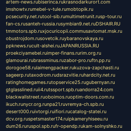
artem-news.ru
biserinca.ru
krasnodarkurort.com
imshowtv.ru
mebel-v-tule.ru
mobtopik.ru
pcsecurity.net.ru
tool-sib.ru
multimetrunit.ru
sp-tour.ru
fan-cs.ru
santeh-russia.ru
symbian9.net.ru
DSHAIR.RU
tmmotors.spb.ru
xjocuricopii.com
musavtomat.msk.ru
obustrojdom.ru
sovetcik.ru
ybaranovskaya.ru
ppknews.ru
cult-alshei.ru
JAPANRUSSIA.RU
proekciyamebel.ru
imper-finans.ru
rim.org.ru
glamourai.ru
brassminus.ru
zabor-pro.ru
ftn.pp.ru
dorogoe58.ru
laimengpacker.ru
kuzova-zapchasti.ru
sageerp.ru
taxodrom.ru
dsrazvitie.ru
hardcity.net.ru
ratinghomegames.ru
topservice25.ru
gubernyan.ru
gtglasslined.ru
ii4.ru
tssport.spb.ru
andorra24.com
blackwallstreet.ru
oboimos.ru
optim-doors.com.ru
ikuch.ru
nycr.org.ru
npa21.ru
vremya-ch.spb.ru
desert000.ru
ivtorgi.ru
ifiori.ru
catalog-statei.ru
dcv.org.ru
spetsmaster174.ru
ipkameryhiseeu.ru
dum26.ru
ruspol.spb.ru
fr-opendp.ru
kam-solnyshko.ru