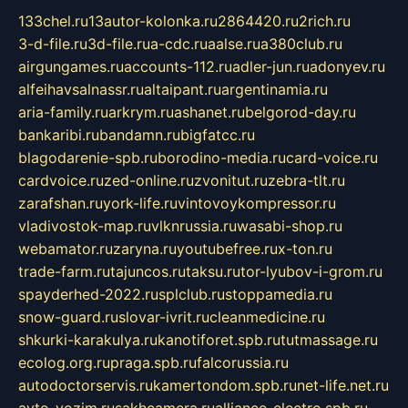
133chel.ru
13autor-kolonka.ru
2864420.ru
2rich.ru
3-d-file.ru
3d-file.ru
a-cdc.ru
aalse.ru
a380club.ru
airgungames.ru
accounts-112.ru
adler-jun.ru
adonyev.ru
alfeihavsalnassr.ru
altaipant.ru
argentinamia.ru
aria-family.ru
arkrym.ru
ashanet.ru
belgorod-day.ru
bankaribi.ru
bandamn.ru
bigfatcc.ru
blagodarenie-spb.ru
borodino-media.ru
card-voice.ru
cardvoice.ru
zed-online.ru
zvonitut.ru
zebra-tlt.ru
zarafshan.ru
york-life.ru
vintovoykompressor.ru
vladivostok-map.ru
vlknrussia.ru
wasabi-shop.ru
webamator.ru
zaryna.ru
youtubefree.ru
x-ton.ru
trade-farm.ru
tajuncos.ru
taksu.ru
tor-lyubov-i-grom.ru
spayderhed-2022.ru
splclub.ru
stoppamedia.ru
snow-guard.ru
slovar-ivrit.ru
cleanmedicine.ru
shkurki-karakulya.ru
kanotiforet.spb.ru
tutmassage.ru
ecolog.org.ru
praga.spb.ru
falcorussia.ru
autodoctorservis.ru
kamertondom.spb.ru
net-life.net.ru
avto-vozim.ru
sakhcamera.ru
alliance-electro.spb.ru