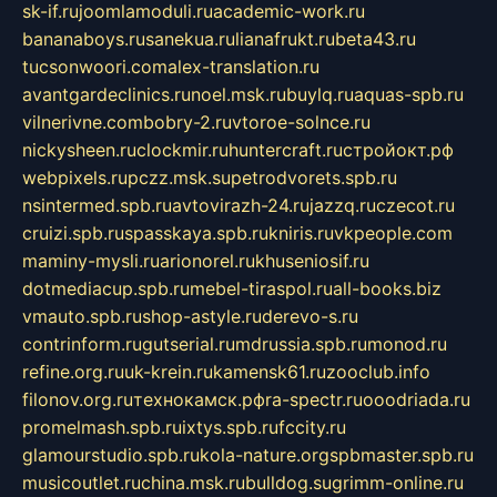
sk-if.ru
joomlamoduli.ru
academic-work.ru
bananaboys.ru
sanekua.ru
lianafrukt.ru
beta43.ru
tucsonwoori.com
alex-translation.ru
avantgardeclinics.ru
noel.msk.ru
buylq.ru
aquas-spb.ru
vilnerivne.com
bobry-2.ru
vtoroe-solnce.ru
nickysheen.ru
clockmir.ru
huntercraft.ru
стройокт.рф
webpixels.ru
pczz.msk.su
petrodvorets.spb.ru
nsintermed.spb.ru
avtovirazh-24.ru
jazzq.ru
czecot.ru
cruizi.spb.ru
spasskaya.spb.ru
kniris.ru
vkpeople.com
maminy-mysli.ru
arionorel.ru
khuseniosif.ru
dotmediacup.spb.ru
mebel-tiraspol.ru
all-books.biz
vmauto.spb.ru
shop-astyle.ru
derevo-s.ru
contrinform.ru
gutserial.ru
mdrussia.spb.ru
monod.ru
refine.org.ru
uk-krein.ru
kamensk61.ru
zooclub.info
filonov.org.ru
технокамск.рф
ra-spectr.ru
ooodriada.ru
promelmash.spb.ru
ixtys.spb.ru
fccity.ru
glamourstudio.spb.ru
kola-nature.org
spbmaster.spb.ru
musicoutlet.ru
china.msk.ru
bulldog.su
grimm-online.ru