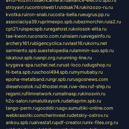
stroyavt.ru
controlweb1.ru
tdsak74.ru
kinzozo-ru.ru
kvotka.ru
iron-snab.ru
costa-bella.ru
eugrus.pp.ru
associaciya39.ru
primexpo.spb.ru
bezmorchin.ru
ia2.ru
cpt21.ru
ispecspb.ru
regahost.ru
kolosok-elita.ru
tae-kwon.ru
consrio.com.ru
insiam.ru
avegainfo.ru
archery161.ru
bigencyclica.ru
vlast16.ru
korru.net
sarmiento.spb.su
extelopedia.ru
lammin-suo.spb.ru
iskatour.spb.ru
snpi.org.ru
running-line.ru
krygeva-spa.ru
chel.net.ru
rust-loco.ru
dugshop.ru
hl-beta.spb.ru
school494.spb.ru
mymubaby.ru
epoha-metalband.ru
ngr.spb.ru
rusgosnews.com
dieselvostok.ru
24hostel.msk.ru
w-dev.ru
f-ship.ru
regsmi.ru
filmnetwork.ru
malinasp.ru
kinosvin.ru
h2o-salon.ru
malutkayork.ru
deltaprim.spb.ru
tango-perm.ru
gooddir.ru
sgv.su
multiki-online.com
webkrasotki.com
cherinvest.ru
detskiy-ostrov.ru
ankou.spb.ru
alvesta1.ru
pdf-creator.ru
nix-files.org.ru