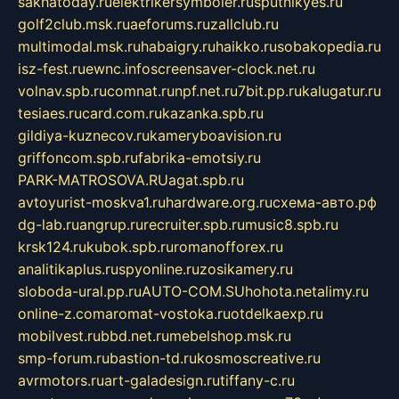
sakhatoday.ru
elektrikersymboler.ru
sputnikyes.ru
golf2club.msk.ru
aeforums.ru
zallclub.ru
multimodal.msk.ru
habaigry.ru
haikko.ru
sobakopedia.ru
isz-fest.ru
ewnc.info
screensaver-clock.net.ru
volnav.spb.ru
comnat.ru
npf.net.ru
7bit.pp.ru
kalugatur.ru
tesiaes.ru
card.com.ru
kazanka.spb.ru
gildiya-kuznecov.ru
kameryboavision.ru
griffoncom.spb.ru
fabrika-emotsiy.ru
PARK-MATROSOVA.RU
agat.spb.ru
avtoyurist-moskva1.ru
hardware.org.ru
схема-авто.рф
dg-lab.ru
angrup.ru
recruiter.spb.ru
music8.spb.ru
krsk124.ru
kubok.spb.ru
romanofforex.ru
analitikaplus.ru
spyonline.ru
zosikamery.ru
sloboda-ural.pp.ru
AUTO-COM.SU
hohota.net
alimy.ru
online-z.com
aromat-vostoka.ru
otdelkaexp.ru
mobilvest.ru
bbd.net.ru
mebelshop.msk.ru
smp-forum.ru
bastion-td.ru
kosmoscreative.ru
avrmotors.ru
art-galadesign.ru
tiffany-c.ru