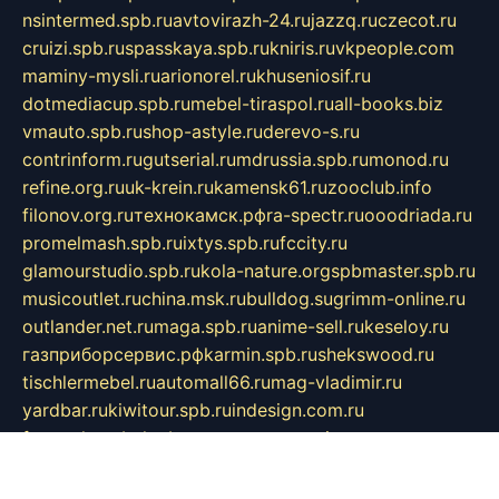
nsintermed.spb.ru
avtovirazh-24.ru
jazzq.ru
czecot.ru
cruizi.spb.ru
spasskaya.spb.ru
kniris.ru
vkpeople.com
maminy-mysli.ru
arionorel.ru
khuseniosif.ru
dotmediacup.spb.ru
mebel-tiraspol.ru
all-books.biz
vmauto.spb.ru
shop-astyle.ru
derevo-s.ru
contrinform.ru
gutserial.ru
mdrussia.spb.ru
monod.ru
refine.org.ru
uk-krein.ru
kamensk61.ru
zooclub.info
filonov.org.ru
технокамск.рф
ra-spectr.ru
ooodriada.ru
promelmash.spb.ru
ixtys.spb.ru
fccity.ru
glamourstudio.spb.ru
kola-nature.org
spbmaster.spb.ru
musicoutlet.ru
china.msk.ru
bulldog.su
grimm-online.ru
outlander.net.ru
maga.spb.ru
anime-sell.ru
keseloy.ru
газприборсервис.рф
karmin.spb.ru
shekswood.ru
tischlermebel.ru
automall66.ru
mag-vladimir.ru
yardbar.ru
kiwitour.spb.ru
indesign.com.ru
freestylemebel.ru
bany-samara.ru
rsei.ru
naidisvoyput.ru
mgsn-invest.ru
ipkamerasannce.ru
alicante-house.ru
ibelka74.ru
cozyhouse.info