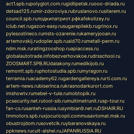
act1.spb.ru
polyglot.com.ru
gidlipetsk.ru
ooo-driada.ru
detsad125.ru
mir-zdoroviya.ru
bruslanovo.ru
siterem.ru
council.spb.ru
лодкипатриот.рф
kafekolizey.ru
iclub.net.ru
gazon-easy.ru
sugarepilekb.ru
grinox.ru
pylesostineco.ru
msts-ozarenie.ru
kameryjooan.ru
artemovskij.ru
dopler.spb.ru
aid70.ru
metall-perm.ru
ndm.msk.ru
ratingzooshop.ru
apiaccess.ru
globalautotrade.info
bezverhovskoe.ru
drsschool.ru
ZOOSMART.SPB.RU
dalakony.ru
medikijob.ru
remontt.spb.ru
photostudia.spb.ru
myragon.ru
terramia.ru
academy62.ru
gardengallereya.ru
rti.com.ru
artem-news.ru
biserinca.ru
krasnodarkurort.com
imshowtv.ru
mebel-v-tule.ru
mobtopik.ru
pcsecurity.net.ru
tool-sib.ru
multimetrunit.ru
sp-tour.ru
fan-cs.ru
santeh-russia.ru
symbian9.net.ru
DSHAIR.RU
tmmotors.spb.ru
xjocuricopii.com
musavtomat.msk.ru
obustrojdom.ru
sovetcik.ru
ybaranovskaya.ru
ppknews.ru
cult-alshei.ru
JAPANRUSSIA.RU