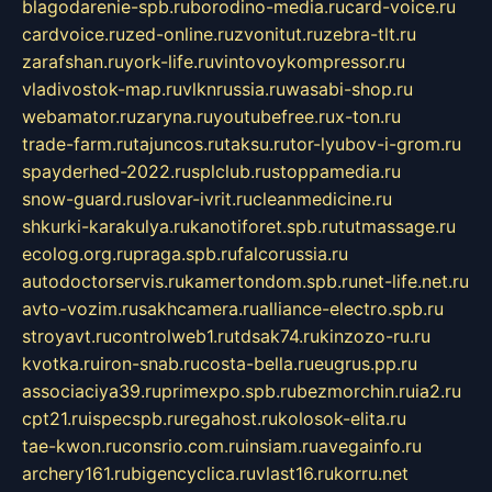
blagodarenie-spb.ru
borodino-media.ru
card-voice.ru
cardvoice.ru
zed-online.ru
zvonitut.ru
zebra-tlt.ru
zarafshan.ru
york-life.ru
vintovoykompressor.ru
vladivostok-map.ru
vlknrussia.ru
wasabi-shop.ru
webamator.ru
zaryna.ru
youtubefree.ru
x-ton.ru
trade-farm.ru
tajuncos.ru
taksu.ru
tor-lyubov-i-grom.ru
spayderhed-2022.ru
splclub.ru
stoppamedia.ru
snow-guard.ru
slovar-ivrit.ru
cleanmedicine.ru
shkurki-karakulya.ru
kanotiforet.spb.ru
tutmassage.ru
ecolog.org.ru
praga.spb.ru
falcorussia.ru
autodoctorservis.ru
kamertondom.spb.ru
net-life.net.ru
avto-vozim.ru
sakhcamera.ru
alliance-electro.spb.ru
stroyavt.ru
controlweb1.ru
tdsak74.ru
kinzozo-ru.ru
kvotka.ru
iron-snab.ru
costa-bella.ru
eugrus.pp.ru
associaciya39.ru
primexpo.spb.ru
bezmorchin.ru
ia2.ru
cpt21.ru
ispecspb.ru
regahost.ru
kolosok-elita.ru
tae-kwon.ru
consrio.com.ru
insiam.ru
avegainfo.ru
archery161.ru
bigencyclica.ru
vlast16.ru
korru.net