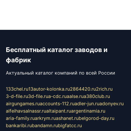
Бесплатный каталог заводов и
фабрик
Актуальный каталог компаний по всей России
133chel.ru
13autor-kolonka.ru
2864420.ru
2rich.ru
3-d-file.ru
3d-file.ru
a-cdc.ru
aalse.ru
a380club.ru
airgungames.ru
accounts-112.ru
adler-jun.ru
adonyev.ru
alfeihavsalnassr.ru
altaipant.ru
argentinamia.ru
aria-family.ru
arkrym.ru
ashanet.ru
belgorod-day.ru
bankaribi.ru
bandamn.ru
bigfatcc.ru