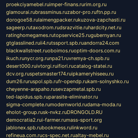
proekciyamebel.ru
imper-finans.ru
rim.org.ru
glamourai.ru
brassminus.ru
zabor-pro.ru
ftn.pp.ru
dorogoe58.ru
laimengpacker.ru
kuzova-zapchasti.ru
sageerp.ru
taxodrom.ru
dsrazvitie.ru
hardcity.net.ru
ratinghomegames.ru
topservice25.ru
gubernyan.ru
gtglasslined.ru
ii4.ru
tssport.spb.ru
andorra24.com
blackwallstreet.ru
oboimos.ru
optim-doors.com.ru
ikuch.ru
nycr.org.ru
npa21.ru
vremya-ch.spb.ru
desert000.ru
ivtorgi.ru
ifiori.ru
catalog-statei.ru
dcv.org.ru
spetsmaster174.ru
ipkameryhiseeu.ru
dum26.ru
ruspol.spb.ru
fr-opendp.ru
kam-solnyshko.ru
cheyenne-arapaho.ru
sevzapmetal.spb.ru
ted-lapidus.spb.ru
parasite-eliminator.ru
sigma-complete.ru
modernworld.ru
dama-moda.ru
eholot-group.ru
sk-nvkz.ru
DRONGOLD.RU
democratia2.ru
i-farmer.ru
mass-sport.org
jablonex.spb.ru
bookmess.ru
linkword.ru
refineua.com.ru
cs-spec.net.ru
altay-mebel.ru