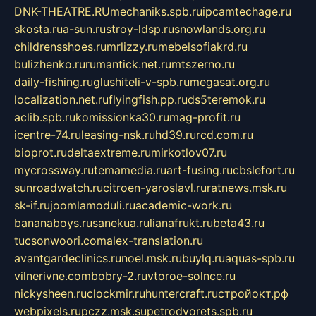
DNK-THEATRE.RU
mechaniks.spb.ru
ipcamtechage.ru
skosta.ru
a-sun.ru
stroy-ldsp.ru
snowlands.org.ru
childrensshoes.ru
mrlizzy.ru
mebelsofiakrd.ru
bulizhenko.ru
rumantick.net.ru
mtszerno.ru
daily-fishing.ru
glushiteli-v-spb.ru
megasat.org.ru
localization.net.ru
flyingfish.pp.ru
ds5teremok.ru
aclib.spb.ru
komissionka30.ru
mag-profit.ru
icentre-74.ru
leasing-nsk.ru
hd39.ru
rcd.com.ru
bioprot.ru
deltaextreme.ru
mirkotlov07.ru
mycrossway.ru
temamedia.ru
art-fusing.ru
cbslefort.ru
sunroadwatch.ru
citroen-yaroslavl.ru
ratnews.msk.ru
sk-if.ru
joomlamoduli.ru
academic-work.ru
bananaboys.ru
sanekua.ru
lianafrukt.ru
beta43.ru
tucsonwoori.com
alex-translation.ru
avantgardeclinics.ru
noel.msk.ru
buylq.ru
aquas-spb.ru
vilnerivne.com
bobry-2.ru
vtoroe-solnce.ru
nickysheen.ru
clockmir.ru
huntercraft.ru
стройокт.рф
webpixels.ru
pczz.msk.su
petrodvorets.spb.ru