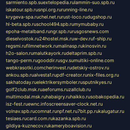
sarmiento.spb.su
extelopedia.ru
lammin-suo.spb.ru
iskatour.spb.ru
snpi.org.ru
running-line.ru
krygeva-spa.ru
chel.net.ru
rust-loco.ru
dugshop.ru
hl-beta.spb.ru
school494.spb.ru
mymubaby.ru
epoha-metalband.ru
ngr.spb.ru
rusgosnews.com
dieselvostok.ru
24hostel.msk.ru
w-dev.ru
f-ship.ru
regsmi.ru
filmnetwork.ru
malinasp.ru
kinosvin.ru
h2o-salon.ru
malutkayork.ru
deltaprim.spb.ru
tango-perm.ru
gooddir.ru
sgv.su
multiki-online.com
webkrasotki.com
cherinvest.ru
detskiy-ostrov.ru
ankou.spb.ru
alvesta1.ru
pdf-creator.ru
nix-files.org.ru
sakhatoday.ru
elektrikersymboler.ru
sputnikyes.ru
golf2club.msk.ru
aeforums.ru
zallclub.ru
multimodal.msk.ru
habaigry.ru
haikko.ru
sobakopedia.ru
isz-fest.ru
ewnc.info
screensaver-clock.net.ru
volnav.spb.ru
comnat.ru
npf.net.ru
7bit.pp.ru
kalugatur.ru
tesiaes.ru
card.com.ru
kazanka.spb.ru
gildiya-kuznecov.ru
kameryboavision.ru